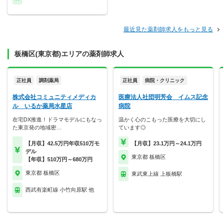
最近見た薬剤師求人をもっと見る
板橋区(東京都)エリアの薬剤師求人
正社員
調剤薬局
正社員
病院・クリニック
株式会社コミュニティメディカ
医療法人社団明芳会 イムス記念
ル いるか薬局水星店
病院
在宅DX推進！ドラマモデルにもなっ
温かく心のこもった医療を大切にし
た東京発の地域密…
ています◎
【月収】42.5万円年収510万モ
【月収】23.1万円～24.1万円
デル
東京都 板橋区
【年収】510万円～680万円
東京都 板橋区
東武東上線 上板橋駅
西武有楽町線 小竹向原駅 他