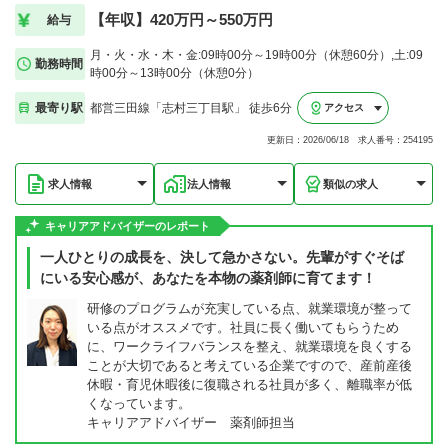
【年収】420万円～550万円
給与
月・火・水・木・金:09時00分～19時00分（休憩60分）,土:09
勤務時間
時00分～13時00分（休憩0分）
最寄り駅
都営三田線「志村三丁目駅」 徒歩6分
アクセス
更新日：2026/06/18 求人番号：254195
求人情報
法人情報
類似の求人
キャリアアドバイザーのレポート
一人ひとりの成長を、決して急かさない。先輩がすぐそば
にいる安心感が、あなたを本物の薬剤師に育てます！
研修のプログラムが充実している点、就業環境が整って
いる点がオススメです。社員に長く働いてもらうため
に、ワークライフバランスを整え、就業環境を良くする
ことが大切であると考えている企業ですので、産前産後
休暇・育児休暇後に復職される社員が多く、離職率が低
くなっています。
キャリアアドバイザー 薬剤師担当