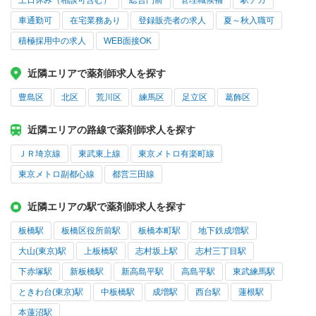
土日休み（相談可含む）
総合門前
管理職候補
駅チカ
車通勤可
在宅業務あり
登録販売者の求人
夏～秋入職可
積極採用中の求人
WEB面接OK
近隣エリアで薬剤師求人を探す
豊島区
北区
荒川区
練馬区
足立区
葛飾区
近隣エリアの路線で薬剤師求人を探す
ＪＲ埼京線
東武東上線
東京メトロ有楽町線
東京メトロ副都心線
都営三田線
近隣エリアの駅で薬剤師求人を探す
板橋駅
板橋区役所前駅
板橋本町駅
地下鉄成増駅
大山(東京)駅
上板橋駅
志村坂上駅
志村三丁目駅
下赤塚駅
新板橋駅
新高島平駅
高島平駅
東武練馬駅
ときわ台(東京)駅
中板橋駅
成増駅
西台駅
蓮根駅
本蓮沼駅