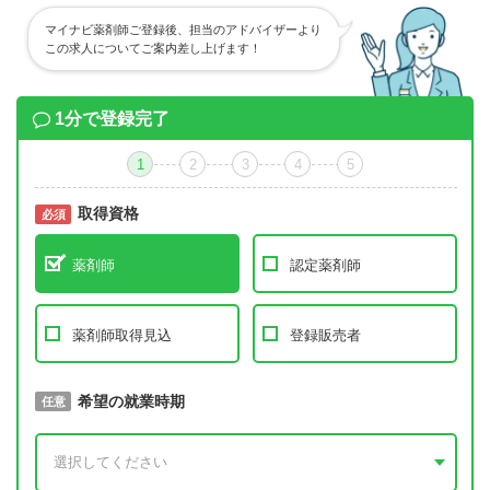
マイナビ薬剤師ご登録後、担当のアドバイザーより
この求人についてご案内差し上げます！
1分で登録完了
1
2
3
4
5
取得資格
必須
必須
薬剤師
認定薬剤師
薬剤師取得見込
登録販売者
取得予定年
希望の就業時期
必須
任意