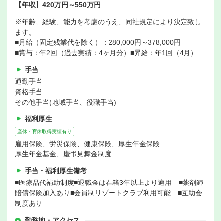
【年収】420万円～550万円
※年齢、経験、能力を考慮のうえ、同社規定により決定致し
ます。
■月給（固定残業代を除く）：280,000円～378,000円
■賞与：年2回（過去実績：4ヶ月分）■昇給：年1回（4月）
手当
通勤手当
資格手当
その他手当(地域手当、役職手当)
福利厚生
産休・育休取得実績有り
雇用保険、労災保険、健康保険、厚生年金保険
厚生年金基金、慶弔見舞金制度
手当・福利厚生備考
■医療品代補助制度■退職金は在籍3年以上より適用 ■薬剤師
賠償保険加入あり■会員制リゾートクラブ利用可能 ■互助会
制度あり
勤務地・アクセス