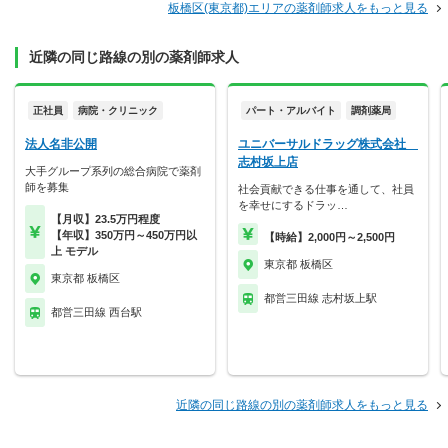
板橋区(東京都)エリアの薬剤師求人をもっと見る
近隣の同じ路線の別の薬剤師求人
正社員
病院・クリニック
パート・アルバイト
調剤薬局
法人名非公開
ユニバーサルドラッグ株式会社
志村坂上店
大手グループ系列の総合病院で薬剤
師を募集
社会貢献できる仕事を通して、社員
を幸せにするドラッ…
【月収】23.5万円程度
【年収】350万円～450万円以
【時給】2,000円～2,500円
上 モデル
東京都 板橋区
東京都 板橋区
都営三田線 志村坂上駅
都営三田線 西台駅
近隣の同じ路線の別の薬剤師求人をもっと見る