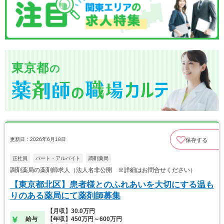
東京都
の
更新日：2026年6月18日
保存する
正社員
パート・アルバイト
調剤薬局
調剤薬局の薬剤師求人（法人名非公開 ※詳細はお問合せください）
【東京都北区】患者様とのふれあいを大切にする温も
りのある薬局にて薬剤師募集
【月収】30.0万円
給与
【年収】450万円～600万円