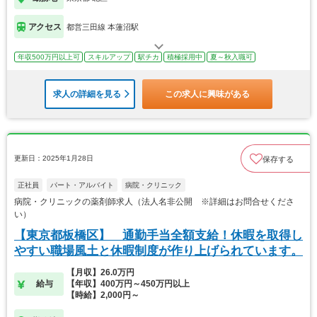
アクセス
都営三田線 本蓮沼駅
年収500万円以上可
スキルアップ
駅チカ
積極採用中
夏～秋入職可
求人の詳細を見る
この求人に興味がある
更新日：2025年1月28日
保存する
正社員
パート・アルバイト
病院・クリニック
病院・クリニックの薬剤師求人（法人名非公開 ※詳細はお問合せくださ
い）
【東京都板橋区】 通勤手当全額支給！休暇を取得し
やすい職場風土と休暇制度が作り上げられています。
【月収】26.0万円
給与
【年収】400万円～450万円以上
【時給】2,000円～