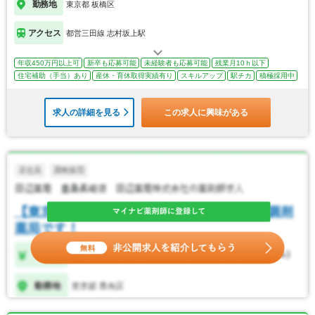
勤務地
東京都 板橋区
アクセス
都営三田線 志村坂上駅
年収450万円以上可
新卒も応募可能
未経験者も応募可能
残業月10ｈ以下
住宅補助（手当）あり
産休・育休取得実績有り
スキルアップ
駅チカ
積極採用中
求人の詳細を見る
この求人に興味がある