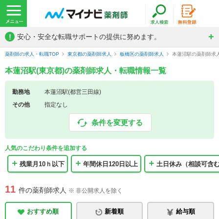
!
安心・安全な転職サポートの提供に努めます。
薬剤師の求人・転職TOP
東京都の薬剤師求人
板橋区の薬剤師求人
本蓮沼駅の薬剤師求
本蓮沼駅(東京都)の薬剤師求人・転職情報一覧
勤務地
本蓮沼駅(都営三田線)
その他
指定なし
条件を変更する
人気のこだわり条件を追加する
残業月10ｈ以下
年間休日120日以上
土日休み（相談可含
11
件の薬剤師求人
※ 非公開求人を除く
おすすめ順
新着順
給与順