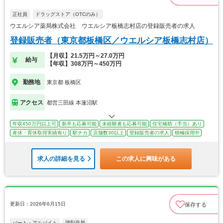
正社員
ドラッグストア（OTCのみ）
ウエルシア薬局株式会社 ウエルシア板橋志村店の登録販売者の求人
登録販売者（東京都板橋区／ウエルシア板橋志村店）
【月収】21.5万円～27.0万円
給与
【年収】308万円～450万円
勤務地
東京都 板橋区
アクセス
都営三田線 本蓮沼駅
年収450万円以上可
新卒も応募可能
未経験者も応募可能
住宅補助（手当）あり
産休・育休取得実績有り
駅チカ
店舗数30以上
登録販売者の求人
積極採用中
求人の詳細を見る
この求人に興味がある
更新日：2026年6月15日
保存する
パート・アルバイト
調剤薬局