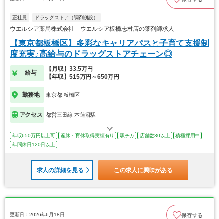
正社員
ドラッグストア（調剤併設）
ウエルシア薬局株式会社 ウエルシア板橋志村店の薬剤師求人
【東京都板橋区】多彩なキャリアパスと子育て支援制
度充実♪高給与のドラッグストアチェーン◎
【月収】33.5万円
給与
【年収】515万円～650万円
勤務地
東京都 板橋区
アクセス
都営三田線 本蓮沼駅
年収650万円以上可
産休・育休取得実績有り
駅チカ
店舗数30以上
積極採用中
年間休日120日以上
求人の詳細を見る
この求人に興味がある
更新日：2026年6月18日
保存する