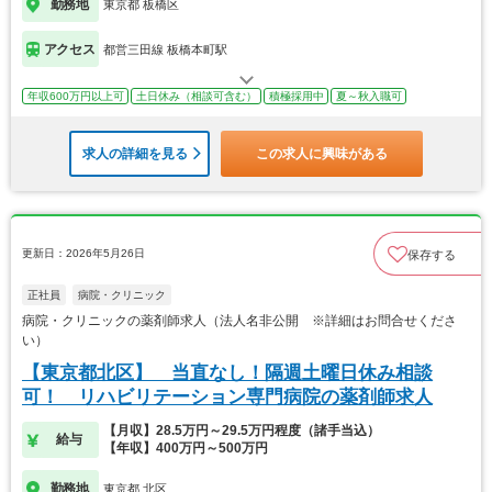
勤務地
東京都 板橋区
アクセス
都営三田線 板橋本町駅
年収600万円以上可
土日休み（相談可含む）
積極採用中
夏～秋入職可
求人の詳細を見る
この求人に興味がある
更新日：2026年5月26日
保存する
正社員
病院・クリニック
病院・クリニックの薬剤師求人（法人名非公開 ※詳細はお問合せくださ
い）
【東京都北区】 当直なし！隔週土曜日休み相談
可！ リハビリテーション専門病院の薬剤師求人
【月収】28.5万円～29.5万円程度（諸手当込）
給与
【年収】400万円～500万円
勤務地
東京都 北区