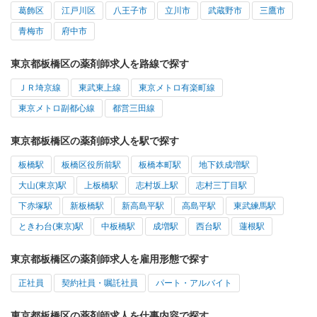
葛飾区
江戸川区
八王子市
立川市
武蔵野市
三鷹市
青梅市
府中市
東京都板橋区の薬剤師求人を路線で探す
ＪＲ埼京線
東武東上線
東京メトロ有楽町線
東京メトロ副都心線
都営三田線
東京都板橋区の薬剤師求人を駅で探す
板橋駅
板橋区役所前駅
板橋本町駅
地下鉄成増駅
大山(東京)駅
上板橋駅
志村坂上駅
志村三丁目駅
下赤塚駅
新板橋駅
新高島平駅
高島平駅
東武練馬駅
ときわ台(東京)駅
中板橋駅
成増駅
西台駅
蓮根駅
東京都板橋区の薬剤師求人を雇用形態で探す
正社員
契約社員・嘱託社員
パート・アルバイト
東京都板橋区の薬剤師求人を仕事内容で探す