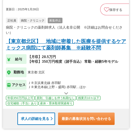
更新日：2025年1月28日
保存する
正社員
病院・クリニック
募集停止
病院・クリニックの薬剤師求人（法人名非公開 ※詳細はお問合せくださ
い）
【東京都北区】 地域に密着した医療を提供するケア
ミックス病院にて薬剤師募集 ※経験不問
【月収】28.5万円
給与
【年収】350万円程度（諸手当込） 常勤・経験5年モデル
勤務地
東京都 北区
ＪＲ京浜東北線 赤羽駅
アクセス
ＪＲ東北本線(上野－盛岡) 赤羽駅…ほか
年収350万円以上可
原則、引越しを伴う転勤なし
残業月10ｈ以下
住宅補助（手当）あり
産休・育休取得実績有り
求人の詳細を見る
最新の募集状況を問い合わせる