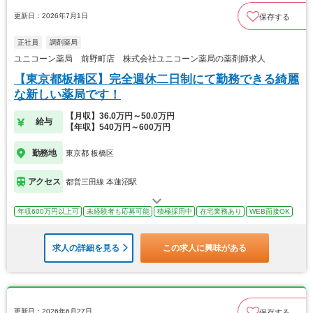
更新日：2026年7月1日
保存する
正社員
調剤薬局
ユニコーン薬局 前野町店 株式会社ユニコーン薬局の薬剤師求人
【東京都板橋区】完全週休二日制にて勤務できる綺麗
な新しい薬局です！
【月収】36.0万円～50.0万円
給与
【年収】540万円～600万円
勤務地
東京都 板橋区
アクセス
都営三田線 本蓮沼駅
年収600万円以上可
未経験者も応募可能
積極採用中
在宅業務あり
WEB面接OK
求人の詳細を見る
この求人に興味がある
更新日：2026年6月27日
保存する