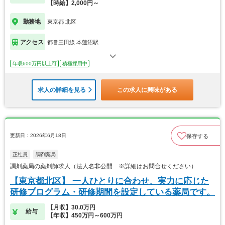
【時給】2,000円～
勤務地
東京都 北区
アクセス
都営三田線 本蓮沼駅
年収600万円以上可
積極採用中
求人の詳細を見る
この求人に興味がある
更新日：2026年6月18日
保存する
正社員
調剤薬局
調剤薬局の薬剤師求人（法人名非公開 ※詳細はお問合せください）
【東京都北区】 一人ひとりに合わせ、実力に応じた
研修プログラム・研修期間を設定している薬局です。
【月収】30.0万円
給与
【年収】450万円～600万円