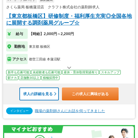
さくら薬局 板橋蓮沼店 クラフト株式会社の薬剤師求人
【東京都板橋区】研修制度・福利厚生充実◎全国各地
に展開する調剤薬局グループ☆
給与
【時給】2,000円～2,200円
勤務地
東京都 板橋区
アクセス
都営三田線 本蓮沼駅
新卒も応募可能
未経験者も応募可能
産休・育休取得実績有り
スキルアップ
駅チカ
店舗数30以上
積極採用中
求人の詳細を見る
この求人に興味がある
職場の薬剤師さんにお話を伺ってきました
インタビュー