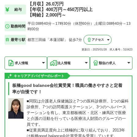
【月収】26.0万円
【年収】400万円～450万円以上
給与
【時給】2,000円～
平日:08時40分～17時30分（休憩60分）,土曜日:08時40分～13
勤務時間
時00分
最寄り駅
都営三田線「本蓮沼駅」 徒歩7分
アクセス
更新日：2025/01/28 求人番号：510423
求人情報
法人情報
類似の求人
キャリアアドバイザーのレポート
板橋good balance会社賞受賞！職員の働きやすさと定着
率が自慢です！
■同院は介護老人保健施設と7つの医科診療所、1つの歯科
診療所、7つの訪問看護ステーション、3つのヘルパース
テーションを有し、東京都板橋区・北区・練馬区で医療
と介護の活動を行っている医療法人財団のグループの一
員です。
■従業員満足度向上に積極的に取り組んでおり、2013年
は板橋good balance会社賞受賞を受賞しています。