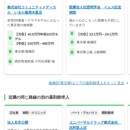
株式会社コミュニティメディカ
医療法人社団明芳会 イムス記念
ル いるか薬局水星店
病院
在宅DX推進！ドラマモデルにもなっ
温かく心のこもった医療を大切にし
た東京発の地域密…
ています◎
【月収】42.5万円年収510万モ
【月収】23.1万円～24.1万円
デル
東京都 板橋区
【年収】510万円～680万円
東京都 板橋区
東武東上線 上板橋駅
西武有楽町線 小竹向原駅 他
板橋区(東京都)エリアの薬剤師求人をもっと見る
近隣の同じ路線の別の薬剤師求人
正社員
病院・クリニック
パート・アルバイト
調剤薬局
法人名非公開
ユニバーサルドラッグ株式会社
志村坂上店