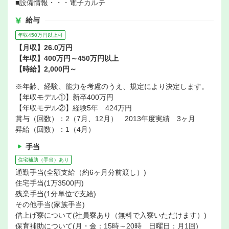
■設備情報・・・電子カルテ
給与
年収450万円以上可
【月収】26.0万円
【年収】400万円～450万円以上
【時給】2,000円～
※年齢、経験、能力を考慮のうえ、規定により決定します。
【年収モデル①】新卒400万円
【年収モデル②】経験5年 424万円
賞与（回数）：2（7月、12月） 2013年度実績 3ヶ月
昇給（回数）：1（4月）
手当
住宅補助（手当）あり
通勤手当(全額支給（約6ヶ月分前渡し）)
住宅手当(1万3500円)
残業手当(1分単位で支給)
その他手当(家族手当)
借上げ寮について(社員寮あり（無料で入寮いただけます）)
保育補助について(月・金：15時～20時 日曜日：月1回)