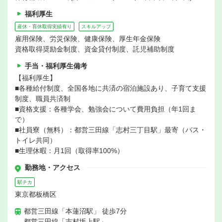
福利厚生
産休・育休取得実績有り
スキルアップ
雇用保険、労災保険、健康保険、厚生年金保険
資格取得奨励金制度、資金貸付制度、託児補助制度
手当・福利厚生備考
【福利厚生】
■各種給付制度、全国各地に共済の宿泊施設あり、子育て支援
制度、職員共済制
■資格支援：各種学会、勉強会について費用負担（年1回ま
で）
■社員寮（無料）：都営三田線「志村三丁目駅」最寄（バス・
トイレ共同）
■生理休暇：月1回（取得率100%）
勤務地・アクセス
駅チカ
東京都板橋区
都営三田線「本蓮沼駅」 徒歩7分
都営三田線「志村坂上駅」