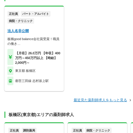
正社員
パート・アルバイト
病院・クリニック
法人名非公開
板橋good balance会社賞受賞！職員
の働き…
【月収】26.0万円 【年収】400
万円～450万円以上 【時給】
2,000円～
東京都 板橋区
都営三田線 志村坂上駅
最近見た薬剤師求人をもっと見る
板橋区(東京都)エリアの薬剤師求人
正社員
調剤薬局
正社員
病院・クリニック