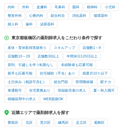
内科
外科
皮膚科
耳鼻科
眼科
精神科
小児科
整形外科
心療内科
総合科目
消化器科
循環器科
婦人科
歯科
泌尿器科
東京都板橋区の薬剤師求人をこだわり条件で探す
産休・育休取得実績有り
スキルアップ
店舗数1～9
店舗数10～29
店舗数30以上
年間休日120日以上
原則、引越しを伴う転勤なし
未経験者も応募可能
新卒も応募可能
住宅補助（手当）あり
残業月10ｈ以下
土日休み（相談可含む）
総合門前
管理職候補
駅チカ
車通勤可
在宅業務あり
登録販売者の求人
夏～秋入職可
積極採用中の求人
WEB面接OK
近隣エリアで薬剤師求人を探す
豊島区
北区
荒川区
練馬区
足立区
葛飾区