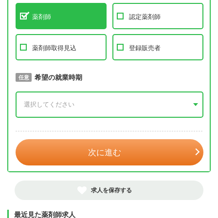
薬剤師
認定薬剤師
薬剤師取得見込
登録販売者
取得予定年
希望の就業時期
必須
任意
年 3月
次に進む
求人を保存する
最近見た薬剤師求人