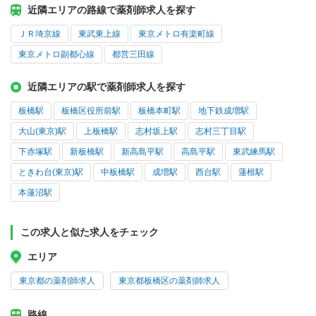
近隣エリアの路線で薬剤師求人を探す
ＪＲ埼京線
東武東上線
東京メトロ有楽町線
東京メトロ副都心線
都営三田線
近隣エリアの駅で薬剤師求人を探す
板橋駅
板橋区役所前駅
板橋本町駅
地下鉄成増駅
大山(東京)駅
上板橋駅
志村坂上駅
志村三丁目駅
下赤塚駅
新板橋駅
新高島平駅
高島平駅
東武練馬駅
ときわ台(東京)駅
中板橋駅
成増駅
西台駅
蓮根駅
本蓮沼駅
この求人と似た求人をチェック
エリア
東京都の薬剤師求人
東京都板橋区の薬剤師求人
路線