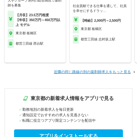
大手グループ系列の総合病院で薬剤
師を募集
社会貢献できる仕事を通して、社員
を幸せにするドラッ…
【月収】23.5万円程度
【年収】350万円～450万円以
【時給】2,000円～2,500円
上 モデル
東京都 板橋区
東京都 板橋区
都営三田線 志村坂上駅
都営三田線 西台駅
近隣の同じ路線の別の薬剤師求人をもっと見る
東京都の新着求人情報をアプリで見る
勤務地別の新着求人を毎日更新
通知設定でおすすめの求人を見逃さない
転職に役立つアプリ限定コンテンツを配信中
アプリをインストールする