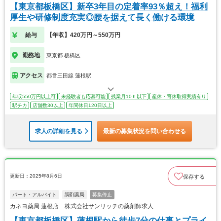
【東京都板橋区】新卒3年目の定着率93％超え！福利
厚生や研修制度充実◎腰を据えて長く働ける環境
給与
【年収】420万円～550万円
勤務地
東京都 板橋区
アクセス
都営三田線 蓮根駅
年収550万円以上可
未経験者も応募可能
残業月10ｈ以下
産休・育休取得実績有り
駅チカ
店舗数30以上
年間休日120日以上
求人の詳細を見る
最新の募集状況を問い合わせる
更新日：2025年8月6日
保存する
パート・アルバイト
調剤薬局
募集停止
カネヨ薬局 蓮根店 株式会社サンリッチの薬剤師求人
【東京都板橋区】蓮根駅から徒歩7分の仕事とプライ