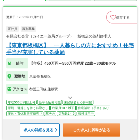
更新日：2022年11月21日
保存する
正社員
調剤薬局
有限会社会営（カイエー薬局グループ） 板橋店の薬剤師求人
【東京都板橋区】 一人暮らしの方におすすめ！住宅
手当が充実している薬局
給与
【年収】450万円～550万円程度 22歳～30歳モデル
勤務地
東京都 板橋区
アクセス
都営三田線 蓮根駅
年収550万円以上可
新卒も応募可能
未経験者も応募可能
原則、引越しを伴う転勤なし
残業月10ｈ以下
住宅補助（手当）あり
産休・育休取得実績有り
駅チカ
店舗数1～9
積極採用中
求人の詳細を見る
この求人に興味がある