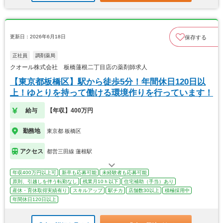
更新日：2026年6月18日
保存する
正社員
調剤薬局
クオール株式会社 板橋蓮根二丁目店の薬剤師求人
【東京都板橋区】駅から徒歩5分！年間休日120日以
上！ゆとりを持って働ける環境作りを行っています！
給与
【年収】400万円
勤務地
東京都 板橋区
アクセス
都営三田線 蓮根駅
年収400万円以上可
新卒も応募可能
未経験者も応募可能
原則、引越しを伴う転勤なし
残業月10ｈ以下
住宅補助（手当）あり
産休・育休取得実績有り
スキルアップ
駅チカ
店舗数30以上
積極採用中
年間休日120日以上