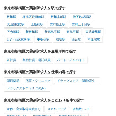
東京都板橋区の薬剤師求人を駅で探す
板橋駅
板橋区役所前駅
板橋本町駅
地下鉄成増駅
大山(東京)駅
上板橋駅
志村坂上駅
志村三丁目駅
下赤塚駅
新板橋駅
新高島平駅
高島平駅
東武練馬駅
ときわ台(東京)駅
中板橋駅
成増駅
西台駅
本蓮沼駅
東京都板橋区の薬剤師求人を雇用形態で探す
正社員
契約社員・嘱託社員
パート・アルバイト
東京都板橋区の薬剤師求人を仕事内容で探す
調剤薬局
病院・クリニック
ドラッグストア（調剤併設）
ドラッグストア（OTCのみ）
東京都板橋区の薬剤師求人をこだわり条件で探す
産休・育休取得実績有り
スキルアップ
店舗数1～9