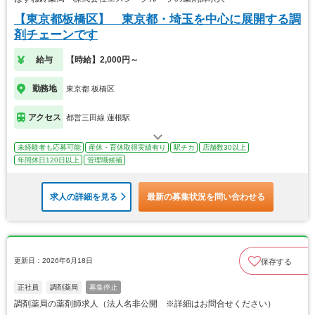
【東京都板橋区】 東京都・埼玉を中心に展開する調
剤チェーンです
給与
【時給】2,000円～
勤務地
東京都 板橋区
アクセス
都営三田線 蓮根駅
未経験者も応募可能
産休・育休取得実績有り
駅チカ
店舗数30以上
年間休日120日以上
管理職候補
求人の詳細を見る
最新の募集状況を問い合わせる
更新日：2026年6月18日
保存する
正社員
調剤薬局
募集停止
調剤薬局の薬剤師求人（法人名非公開 ※詳細はお問合せください）