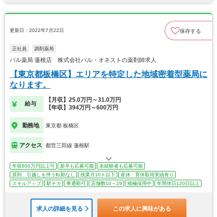
更新日：2022年7月22日
保存する
正社員
調剤薬局
パル薬局 蓮根店 株式会社パル・オネストの薬剤師求人
【東京都板橋区】エリアを特定した地域密着型薬局に
なります。
【月収】25.0万円～31.0万円
給与
【年収】394万円～600万円
勤務地
東京都 板橋区
アクセス
都営三田線 蓮根駅
年収600万円以上可
新卒も応募可能
未経験者も応募可能
原則、引越しを伴う転勤なし
残業月10ｈ以下
産休・育休取得実績有り
スキルアップ
駅チカ
車通勤可
店舗数10～29
積極採用中
年間休日120日以上
求人の詳細を見る
この求人に興味がある