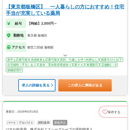
【東京都板橋区】 一人暮らしの方におすすめ！住宅
手当が充実している薬局
給与
【時給】2,000円～
勤務地
東京都 板橋区
アクセス
都営三田線 蓮根駅
新卒も応募可能
未経験者も応募可能
原則、引越しを伴う転勤なし
残業月10ｈ以下
住宅補助（手当）あり
産休・育休取得実績有り
駅チカ
車通勤可
店舗数1～9
積極採用中
求人の詳細を見る
この求人に興味がある
更新日：2026年6月18日
保存する
パート・アルバイト
調剤薬局
募集停止
はすね鈴薬局 株式会社エスシーグループの薬剤師求人