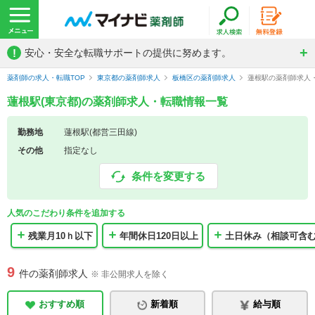
!
安心・安全な転職サポートの提供に努めます。
薬剤師の求人・転職TOP
東京都の薬剤師求人
板橋区の薬剤師求人
蓮根駅の薬剤師求人
蓮根駅(東京都)の薬剤師求人・転職情報一覧
勤務地
蓮根駅(都営三田線)
その他
指定なし
条件を変更する
人気のこだわり条件を追加する
残業月10ｈ以下
年間休日120日以上
土日休み（相談可含
9
件の薬剤師求人
※ 非公開求人を除く
おすすめ順
新着順
給与順