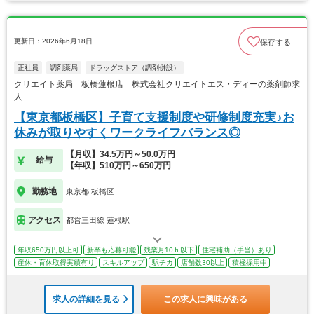
更新日：2026年6月18日
保存する
正社員
調剤薬局
ドラッグストア（調剤併設）
クリエイト薬局 板橋蓮根店 株式会社クリエイトエス・ディーの薬剤師求
人
【東京都板橋区】子育て支援制度や研修制度充実♪お
休みが取りやすくワークライフバランス◎
【月収】34.5万円～50.0万円
給与
【年収】510万円～650万円
勤務地
東京都 板橋区
アクセス
都営三田線 蓮根駅
年収650万円以上可
新卒も応募可能
残業月10ｈ以下
住宅補助（手当）あり
産休・育休取得実績有り
スキルアップ
駅チカ
店舗数30以上
積極採用中
求人の詳細を見る
この求人に興味がある