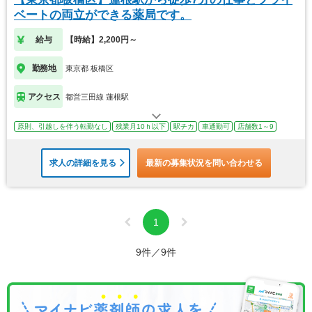
ベートの両立ができる薬局です。
給与
【時給】2,200円～
勤務地
東京都 板橋区
アクセス
都営三田線 蓮根駅
原則、引越しを伴う転勤なし
残業月10ｈ以下
駅チカ
車通勤可
店舗数1～9
求人の詳細を見る
最新の募集状況を問い合わせる
1
9件／9件