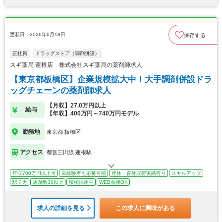
更新日：2026年6月18日
保存する
正社員
ドラッグストア（調剤併設）
スギ薬局 蓮根店 株式会社スギ薬局の薬剤師求人
【東京都板橋区】企業規模拡大中！大手調剤併設ドラ
ッグチェーンの薬剤師求人
【月収】27.0万円以上
給与
【年収】400万円～740万円モデル
勤務地
東京都 板橋区
アクセス
都営三田線 蓮根駅
年収700万円以上可
未経験者も応募可能
産休・育休取得実績有り
スキルアップ
駅チカ
店舗数30以上
積極採用中
WEB面接OK
求人の詳細を見る
この求人に興味がある