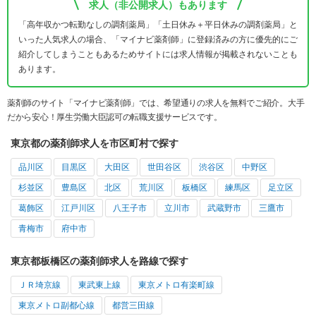
求人（非公開求人）もあります
「高年収かつ転勤なしの調剤薬局」「土日休み＋平日休みの調剤薬局」と
いった人気求人の場合、「マイナビ薬剤師」に登録済みの方に優先的にご
紹介してしまうこともあるためサイトには求人情報が掲載されないことも
あります。
薬剤師のサイト「マイナビ薬剤師」では、希望通りの求人を無料でご紹介。大手
だから安心！厚生労働大臣認可の転職支援サービスです。
東京都の薬剤師求人を市区町村で探す
品川区
目黒区
大田区
世田谷区
渋谷区
中野区
杉並区
豊島区
北区
荒川区
板橋区
練馬区
足立区
葛飾区
江戸川区
八王子市
立川市
武蔵野市
三鷹市
青梅市
府中市
東京都板橋区の薬剤師求人を路線で探す
ＪＲ埼京線
東武東上線
東京メトロ有楽町線
東京メトロ副都心線
都営三田線