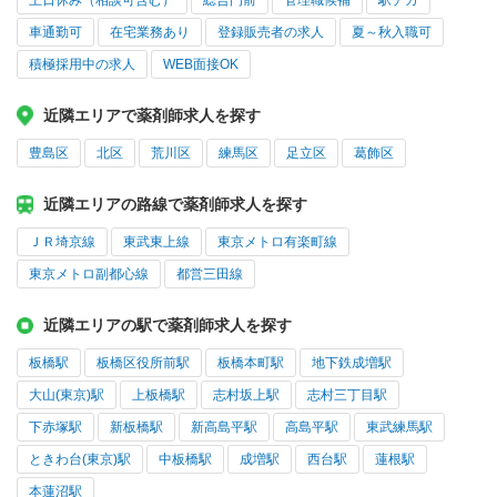
土日休み（相談可含む）
総合門前
管理職候補
駅チカ
車通勤可
在宅業務あり
登録販売者の求人
夏～秋入職可
積極採用中の求人
WEB面接OK
近隣エリアで薬剤師求人を探す
豊島区
北区
荒川区
練馬区
足立区
葛飾区
近隣エリアの路線で薬剤師求人を探す
ＪＲ埼京線
東武東上線
東京メトロ有楽町線
東京メトロ副都心線
都営三田線
近隣エリアの駅で薬剤師求人を探す
板橋駅
板橋区役所前駅
板橋本町駅
地下鉄成増駅
大山(東京)駅
上板橋駅
志村坂上駅
志村三丁目駅
下赤塚駅
新板橋駅
新高島平駅
高島平駅
東武練馬駅
ときわ台(東京)駅
中板橋駅
成増駅
西台駅
蓮根駅
本蓮沼駅