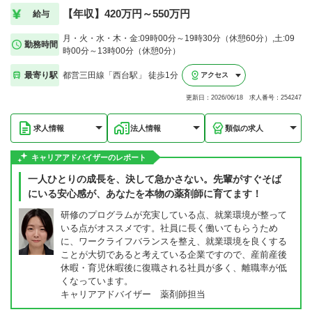
【年収】420万円～550万円
給与
月・火・水・木・金:09時00分～19時30分（休憩60分）,土:09
勤務時間
時00分～13時00分（休憩0分）
最寄り駅
都営三田線「西台駅」 徒歩1分
アクセス
更新日：2026/06/18 求人番号：254247
求人情報
法人情報
類似の求人
キャリアアドバイザーのレポート
一人ひとりの成長を、決して急かさない。先輩がすぐそば
にいる安心感が、あなたを本物の薬剤師に育てます！
研修のプログラムが充実している点、就業環境が整って
いる点がオススメです。社員に長く働いてもらうため
に、ワークライフバランスを整え、就業環境を良くする
ことが大切であると考えている企業ですので、産前産後
休暇・育児休暇後に復職される社員が多く、離職率が低
くなっています。
キャリアアドバイザー 薬剤師担当