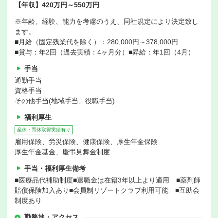
【年収】420万円～550万円
※年齢、経験、能力を考慮のうえ、同社規定により決定致し
ます。
■月給（固定残業代を除く）：280,000円～378,000円
■賞与：年2回（過去実績：4ヶ月分）■昇給：年1回（4月）
手当
通勤手当
資格手当
その他手当(地域手当、役職手当)
福利厚生
産休・育休取得実績有り
雇用保険、労災保険、健康保険、厚生年金保険
厚生年金基金、慶弔見舞金制度
手当・福利厚生備考
■医療品代補助制度■退職金は在籍3年以上より適用 ■薬剤師
賠償保険加入あり■会員制リゾートクラブ利用可能 ■互助会
制度あり
勤務地・アクセス