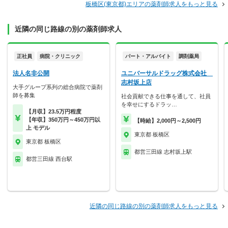
板橋区(東京都)エリアの薬剤師求人をもっと見る
近隣の同じ路線の別の薬剤師求人
正社員
病院・クリニック
パート・アルバイト
調剤薬局
法人名非公開
ユニバーサルドラッグ株式会社
志村坂上店
大手グループ系列の総合病院で薬剤
師を募集
社会貢献できる仕事を通して、社員
を幸せにするドラッ…
【月収】23.5万円程度
【年収】350万円～450万円以
【時給】2,000円～2,500円
上 モデル
東京都 板橋区
東京都 板橋区
都営三田線 志村坂上駅
都営三田線 西台駅
近隣の同じ路線の別の薬剤師求人をもっと見る