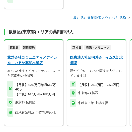
最近見た薬剤師求人をもっと見る
板橋区(東京都)エリアの薬剤師求人
正社員
調剤薬局
正社員
病院・クリニック
株式会社コミュニティメディカ
医療法人社団明芳会 イムス記念
ル いるか薬局水星店
病院
在宅DX推進！ドラマモデルにもなっ
温かく心のこもった医療を大切にし
た東京発の地域密…
ています◎
【月収】42.5万円年収510万モ
【月収】23.1万円～24.1万円
デル
東京都 板橋区
【年収】510万円～680万円
東京都 板橋区
東武東上線 上板橋駅
西武有楽町線 小竹向原駅 他