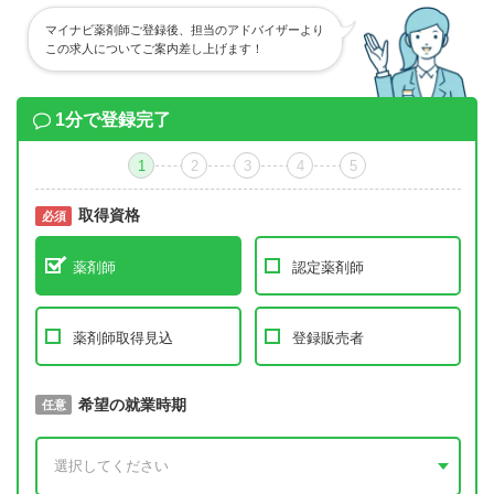
マイナビ薬剤師ご登録後、担当のアドバイザーより
この求人についてご案内差し上げます！
1分で登録完了
1
2
3
4
5
取得資格
必須
必須
薬剤師
認定薬剤師
薬剤師取得見込
登録販売者
取得予定年
希望の就業時期
必須
任意