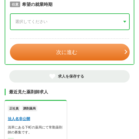
取得予定年
希望の就業時期
必須
任意
年 3月
次に進む
求人を保存する
最近見た薬剤師求人
正社員
調剤薬局
法人名非公開
浅草にある下町の薬局にて常勤薬剤
師の募集です。