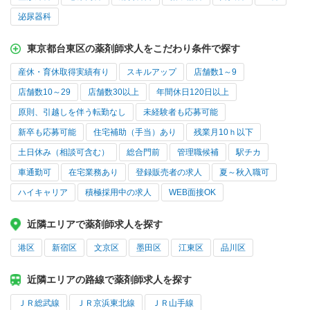
泌尿器科
東京都台東区の薬剤師求人をこだわり条件で探す
産休・育休取得実績有り
スキルアップ
店舗数1～9
店舗数10～29
店舗数30以上
年間休日120日以上
原則、引越しを伴う転勤なし
未経験者も応募可能
新卒も応募可能
住宅補助（手当）あり
残業月10ｈ以下
土日休み（相談可含む）
総合門前
管理職候補
駅チカ
車通勤可
在宅業務あり
登録販売者の求人
夏～秋入職可
ハイキャリア
積極採用中の求人
WEB面接OK
近隣エリアで薬剤師求人を探す
港区
新宿区
文京区
墨田区
江東区
品川区
近隣エリアの路線で薬剤師求人を探す
ＪＲ総武線
ＪＲ京浜東北線
ＪＲ山手線