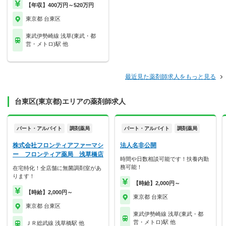
【年収】400万円～520万円
東京都 台東区
東武伊勢崎線 浅草(東武・都
営・メトロ)駅 他
最近見た薬剤師求人をもっと見る
台東区(東京都)エリアの薬剤師求人
パート・アルバイト
調剤薬局
パート・アルバイト
調剤薬局
株式会社フロンティアファーマシ
法人名非公開
ー フロンティア薬局 浅草橋店
時間や日数相談可能です！扶養内勤
務可能！
在宅特化！全店舗に無菌調剤室があ
ります！
【時給】2,000円～
【時給】2,000円～
東京都 台東区
東京都 台東区
東武伊勢崎線 浅草(東武・都
営・メトロ)駅 他
ＪＲ総武線 浅草橋駅 他