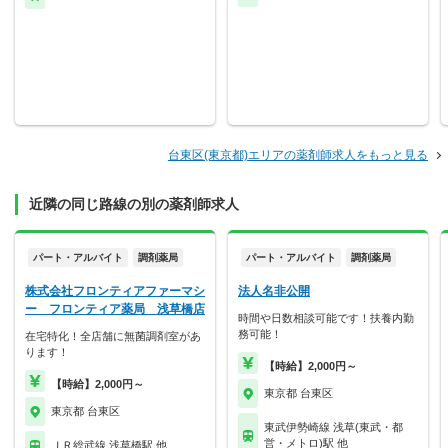
台東区(東京都)エリアの薬剤師求人をもっと見る
近隣の同じ路線の別の薬剤師求人
パート・アルバイト
調剤薬局
パート・アルバイト
調剤薬局
株式会社フロンティアファーマシ
法人名非公開
ー フロンティア薬局 浅草橋店
時間や日数相談可能です！扶養内勤
務可能！
在宅特化！全店舗に無菌調剤室があ
ります！
【時給】2,000円～
【時給】2,000円～
東京都 台東区
東京都 台東区
東武伊勢崎線 浅草(東武・都
営・メトロ)駅 他
ＪＲ総武線 浅草橋駅 他