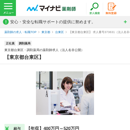
!
安心・安全な転職サポートの提供に努めます。
薬剤師の求人・転職TOP
東京都
台東区
【東京都台東区】 求人番号373631（法人名
正社員
調剤薬局
東京都台東区・調剤薬局の薬剤師求人（法人名非公開）
【東京都台東区】
【年収】400万円～520万円
給与