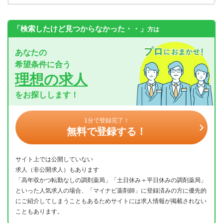
「検索したけど見つからなかった・・」
方は
あなたの
希望条件に合う
理想の求人
をお探しします！
1分で登録完了！
無料で登録する！
サイト上では公開していない
求人（非公開求人）もあります
「高年収かつ転勤なしの調剤薬局」「土日休み＋平日休みの調剤薬局」
といった人気求人の場合、「マイナビ薬剤師」に登録済みの方に優先的
にご紹介してしまうこともあるためサイトには求人情報が掲載されない
こともあります。