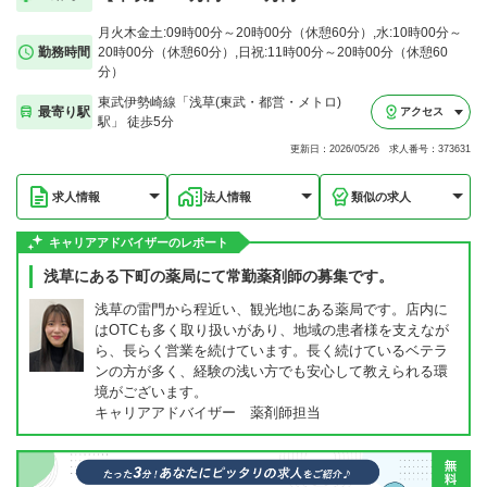
月火木金土:09時00分～20時00分（休憩60分）,水:10時00分～
勤務時間
20時00分（休憩60分）,日祝:11時00分～20時00分（休憩60
分）
東武伊勢崎線「浅草(東武・都営・メトロ)
最寄り駅
アクセス
駅」 徒歩5分
更新日：2026/05/26 求人番号：373631
求人情報
法人情報
類似の求人
キャリアアドバイザーのレポート
浅草にある下町の薬局にて常勤薬剤師の募集です。
浅草の雷門から程近い、観光地にある薬局です。店内に
はOTCも多く取り扱いがあり、地域の患者様を支えなが
ら、長らく営業を続けています。長く続けているベテラ
ンの方が多く、経験の浅い方でも安心して教えられる環
境がございます。
キャリアアドバイザー 薬剤師担当