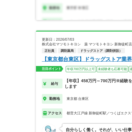
更新日：2026/07/03
株式会社マツモトキヨシ 薬 マツモトキヨシ 新御徒町
正社員
調剤薬局
ドラッグストア（調剤併設）
【東京都台東区】ドラッグストア業界
注目ポイント
年収700万円以上可
未経験者も応募可能
【年収】458万円～700万円※経験
給与
します
東京都 台東区
勤務地
都営大江戸線 新御徒町駅／つくばエクス
アクセス
自分らしく働く。それが、いい仕事