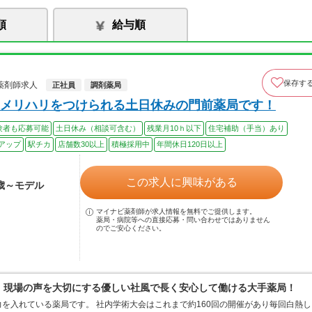
順
給与順
保存す
薬剤師求人
正社員
調剤薬局
メリハリをつけられる土日休みの門前薬局です！
験者も応募可能
土日休み（相談可含む）
残業月10ｈ以下
住宅補助（手当）あり
アップ
駅チカ
店舗数30以上
積極採用中
年間休日120日以上
この求人に興味がある
0歳～モデル
マイナビ薬剤師が求人情報を無料でご提供します。
薬局・病院等への直接応募・問い合わせではありません
のでご安心ください。
0％、現場の声を大切にする優しい社風で長く安心して働ける大手薬局！
を入れている薬局です。 社内学術大会はこれまで約160回の開催があり毎回白熱し