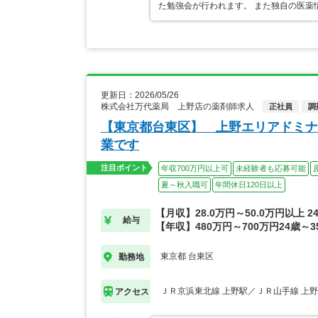
た勉強会が行われます。 また独自の医薬
更新日：2026/05/26
株式会社万代薬局 上野店の薬剤師求人
正社員
調
【東京都台東区】 上野エリアドミナ
業です
注目ポイント
年収700万円以上可
未経験者も応募可能
夏～秋入職可
年間休日120日以上
【月収】28.0万円～50.0万円以上 
給与
【年収】480万円～700万円24歳～
東京都 台東区
勤務地
ＪＲ京浜東北線 上野駅／ＪＲ山手線 上
アクセス