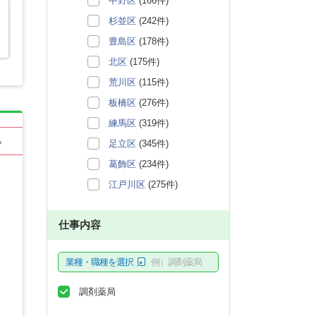
中野区
(166件)
杉並区
(242件)
豊島区
(178件)
北区
(175件)
荒川区
(115件)
板橋区
(276件)
練馬区
(319件)
る
足立区
(345件)
葛飾区
(234件)
江戸川区
(275件)
仕事内容
業種・職種を選択
例）調剤薬局
調剤薬局