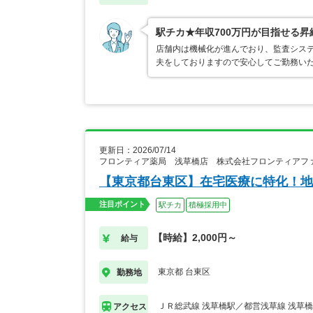
駅チカ★年収700万円が目指せる
店舗内は機械化が進んでおり、監査シス
夫をしておりますので安心してご勤務い
更新日：2026/07/14
フロンティア薬局 浅草橋店 株式会社フロンティアフ
【東京都台東区】在宅医療に特化！地
注目ポイント
駅チカ
積極採用中
【時給】2,000円～
給与
東京都 台東区
勤務地
ＪＲ総武線 浅草橋駅／都営浅草線 浅草
アクセス