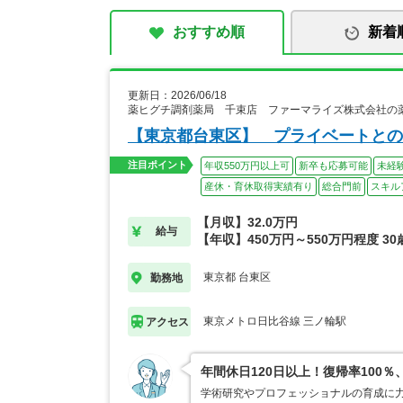
おすすめ順
新着
更新日：2026/06/18
薬ヒグチ調剤薬局 千束店 ファーマライズ株式会社の
【東京都台東区】 プライベートとの
注目ポイント
年収550万円以上可
新卒も応募可能
未経
産休・育休取得実績有り
総合門前
スキル
【月収】32.0万円
給与
【年収】450万円～550万円程度 3
東京都 台東区
勤務地
東京メトロ日比谷線 三ノ輪駅
アクセス
年間休日120日以上！復帰率10
学術研究やプロフェッショナルの育成に力