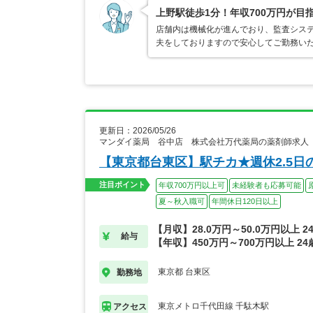
上野駅徒歩1分！年収700万円が目
店舗内は機械化が進んでおり、監査シス
夫をしておりますので安心してご勤務い
更新日：2026/05/26
マンダイ薬局 谷中店 株式会社万代薬局の薬剤師求人
【東京都台東区】駅チカ★週休2.5日
注目ポイント
年収700万円以上可
未経験者も応募可能
夏～秋入職可
年間休日120日以上
【月収】28.0万円～50.0万円以上 
給与
【年収】450万円～700万円以上 2
東京都 台東区
勤務地
東京メトロ千代田線 千駄木駅
アクセス