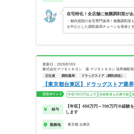
在宅特化！全店舗に無菌調剤室があ
・都内屈指の在宅専門薬局！無菌調剤室も
を中心とした調剤薬局チェーンを母体と
更新日：2026/07/03
株式会社マツモトキヨシ 薬 マツモトキヨシ 浅草橋駅
正社員
調剤薬局
ドラッグストア（調剤併設）
【東京都台東区】ドラッグストア業界
注目ポイント
年収700万円以上可
未経験者も応募可能
【年収】458万円～700万円※経験
給与
します
東京都 台東区
勤務地