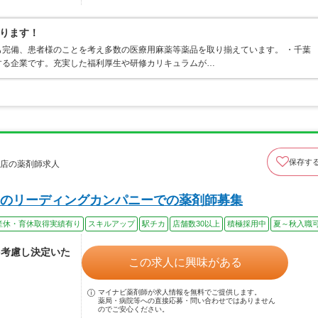
ります！
完備、患者様のことを考え多数の医療用麻薬等薬品を取り揃えています。 ・千葉
する企業です。充実した福利厚生や研修カリキュラムが…
保存す
前店の薬剤師求人
のリーディングカンパニーでの薬剤師募集
産休・育休取得実績有り
スキルアップ
駅チカ
店舗数30以上
積極採用中
夏～秋入職
を考慮し決定いた
この求人に興味がある
マイナビ薬剤師が求人情報を無料でご提供します。
薬局・病院等への直接応募・問い合わせではありません
のでご安心ください。