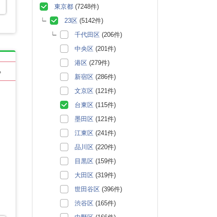
東京都
(7248件)
23区
(5142件)
千代田区
(206件)
中央区
(201件)
港区
(279件)
る
新宿区
(286件)
文京区
(121件)
台東区
(115件)
墨田区
(121件)
江東区
(241件)
品川区
(220件)
目黒区
(159件)
大田区
(319件)
世田谷区
(396件)
渋谷区
(165件)