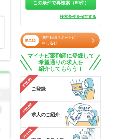
この条件で再検索（
80
件）
検索条件を保存する
無料転職サポートに
簡単1分
申し込む
マイナビ薬剤師に登録して
希望通りの求人を
紹介してもらう！
STEP1
ご登録
STEP2
求人のご紹介
STEP3