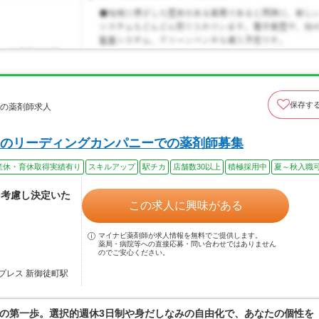
保存す
店の薬剤師求人
のリーディングカンパニーでの薬剤師募集
産休・育休取得実績有り
スキルアップ
駅チカ
店舗数30以上
積極採用中
夏～秋入職
を考慮し決定いた
この求人に興味がある
マイナビ薬剤師が求人情報を無料でご提供します。
薬局・病院等への直接応募・問い合わせではありません
のでご安心ください。
プレス 新御徒町駅
の第一歩。選択的週休3日制や身だしなみの自由化で、あなたの個性を