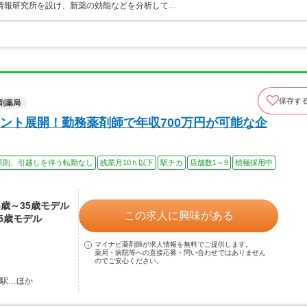
情報研究所を設け、新薬の効能などを分析して…
保存す
剤薬局
ント展開！勤務薬剤師で年収700万円が可能な企
原則、引越しを伴う転勤なし
残業月10ｈ以下
駅チカ
店舗数1～9
積極採用中
24歳～35歳モデル
この求人に興味がある
35歳モデル
マイナビ薬剤師が求人情報を無料でご提供します。
薬局・病院等への直接応募・問い合わせではありません
のでご安心ください。
野駅…ほか