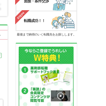
面接・条件交渉
STEP4
転職成功！！
最後まで納得のいく転職先をお探しします。
る
可