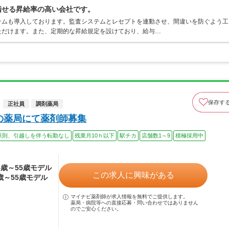
指せる昇給率の高い会社です。
テムも導入しております。監査システムとレセプトを連動させ、間違いを防ぐよう工
ただけます。また、定期的な昇給規定を設けており、給与…
保存す
正社員
調剤薬局
の薬局にて薬剤師募集
原則、引越しを伴う転勤なし
残業月10ｈ以下
駅チカ
店舗数1～9
積極採用中
24歳～55歳モデル
この求人に興味がある
4歳～55歳モデル
マイナビ薬剤師が求人情報を無料でご提供します。
薬局・病院等への直接応募・問い合わせではありません
のでご安心ください。