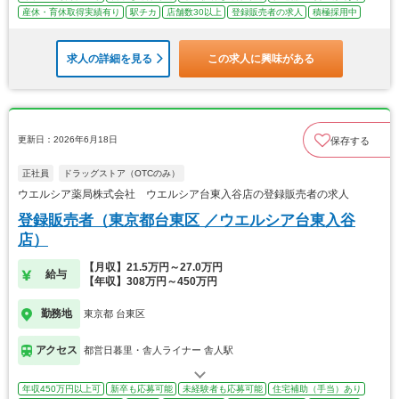
産休・育休取得実績有り
駅チカ
店舗数30以上
登録販売者の求人
積極採用中
求人の詳細を見る
この求人に興味がある
更新日：2026年6月18日
保存する
正社員
ドラッグストア（OTCのみ）
ウエルシア薬局株式会社 ウエルシア台東入谷店の登録販売者の求人
登録販売者（東京都台東区 ／ウエルシア台東入谷
店）
【月収】21.5万円～27.0万円
給与
【年収】308万円～450万円
勤務地
東京都 台東区
アクセス
都営日暮里・舎人ライナー 舎人駅
年収450万円以上可
新卒も応募可能
未経験者も応募可能
住宅補助（手当）あり