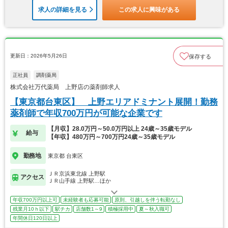
求人の詳細を見る
この求人に興味がある
更新日：2026年5月26日
保存する
正社員
調剤薬局
株式会社万代薬局 上野店の薬剤師求人
【東京都台東区】 上野エリアドミナント展開！勤務
薬剤師で年収700万円が可能な企業です
【月収】28.0万円～50.0万円以上 24歳～35歳モデル
給与
【年収】480万円～700万円24歳～35歳モデル
勤務地
東京都 台東区
ＪＲ京浜東北線 上野駅
アクセス
ＪＲ山手線 上野駅…ほか
年収700万円以上可
未経験者も応募可能
原則、引越しを伴う転勤なし
残業月10ｈ以下
駅チカ
店舗数1～9
積極採用中
夏～秋入職可
年間休日120日以上