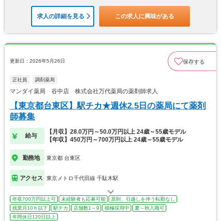
求人の詳細を見る
この求人に興味がある
更新日：2026年5月26日
保存する
正社員
調剤薬局
マンダイ薬局 谷中店 株式会社万代薬局の薬剤師求人
【東京都台東区】駅チカ★週休2.5日の薬局にて薬剤
師募集
【月収】28.0万円～50.0万円以上 24歳～55歳モデル
給与
【年収】450万円～700万円以上 24歳～55歳モデル
勤務地
東京都 台東区
アクセス
東京メトロ千代田線 千駄木駅
年収700万円以上可
未経験者も応募可能
原則、引越しを伴う転勤なし
残業月10ｈ以下
駅チカ
店舗数1～9
積極採用中
夏～秋入職可
年間休日120日以上