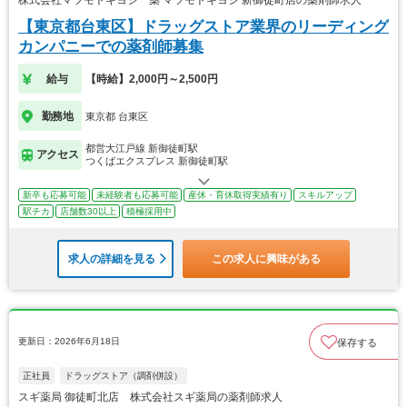
株式会社マツモトキヨシ 薬 マツモトキヨシ 新御徒町店の薬剤師求人
【東京都台東区】ドラッグストア業界のリーディング
カンパニーでの薬剤師募集
給与
【時給】2,000円～2,500円
勤務地
東京都 台東区
都営大江戸線 新御徒町駅
アクセス
つくばエクスプレス 新御徒町駅
新卒も応募可能
未経験者も応募可能
産休・育休取得実績有り
スキルアップ
駅チカ
店舗数30以上
積極採用中
求人の詳細を見る
この求人に興味がある
更新日：2026年6月18日
保存する
正社員
ドラッグストア（調剤併設）
スギ薬局 御徒町北店 株式会社スギ薬局の薬剤師求人