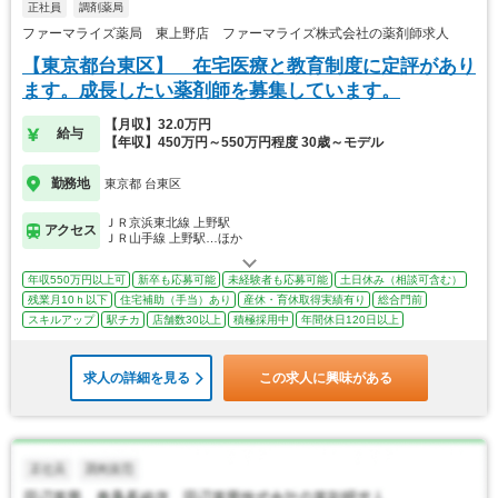
正社員
調剤薬局
ファーマライズ薬局 東上野店 ファーマライズ株式会社の薬剤師求人
【東京都台東区】 在宅医療と教育制度に定評があり
ます。成長したい薬剤師を募集しています。
【月収】32.0万円
給与
【年収】450万円～550万円程度 30歳～モデル
勤務地
東京都 台東区
ＪＲ京浜東北線 上野駅
アクセス
ＪＲ山手線 上野駅…ほか
年収550万円以上可
新卒も応募可能
未経験者も応募可能
土日休み（相談可含む）
残業月10ｈ以下
住宅補助（手当）あり
産休・育休取得実績有り
総合門前
スキルアップ
駅チカ
店舗数30以上
積極採用中
年間休日120日以上
求人の詳細を見る
この求人に興味がある