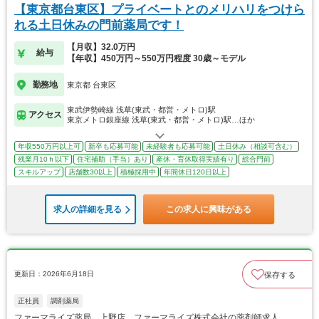
【東京都台東区】プライベートとのメリハリをつけら
れる土日休みの門前薬局です！
【月収】32.0万円
給与
【年収】450万円～550万円程度 30歳～モデル
勤務地
東京都 台東区
東武伊勢崎線 浅草(東武・都営・メトロ)駅
アクセス
東京メトロ銀座線 浅草(東武・都営・メトロ)駅…ほか
年収550万円以上可
新卒も応募可能
未経験者も応募可能
土日休み（相談可含む）
残業月10ｈ以下
住宅補助（手当）あり
産休・育休取得実績有り
総合門前
スキルアップ
店舗数30以上
積極採用中
年間休日120日以上
求人の詳細を見る
この求人に興味がある
更新日：2026年6月18日
保存する
正社員
調剤薬局
ファーマライズ薬局 上野店 ファーマライズ株式会社の薬剤師求人