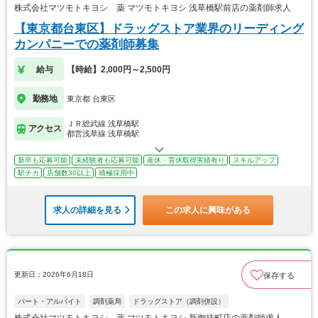
株式会社マツモトキヨシ 薬 マツモトキヨシ 浅草橋駅前店の薬剤師求人
【東京都台東区】ドラッグストア業界のリーディング
カンパニーでの薬剤師募集
給与
【時給】2,000円～2,500円
勤務地
東京都 台東区
ＪＲ総武線 浅草橋駅
アクセス
都営浅草線 浅草橋駅
新卒も応募可能
未経験者も応募可能
産休・育休取得実績有り
スキルアップ
駅チカ
店舗数30以上
積極採用中
求人の詳細を見る
この求人に興味がある
更新日：2026年6月18日
保存する
パート・アルバイト
調剤薬局
ドラッグストア（調剤併設）