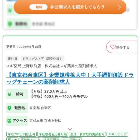
更新日：2026年6月18日
保存する
正社員
ドラッグストア（調剤併設）
スギ薬局 上野駅前店 株式会社スギ薬局の薬剤師求人
【東京都台東区】企業規模拡大中！大手調剤併設ドラ
ッグチェーンの薬剤師求人
【月収】27.0万円以上
給与
【年収】400万円～740万円モデル
勤務地
東京都 台東区
アクセス
京成本線 京成上野駅
年収700万円以上可
未経験者も応募可能
産休・育休取得実績有り
スキルアップ
駅チカ
店舗数30以上
積極採用中
WEB面接OK