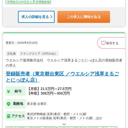
年間休日120日以上
管理職候補
求人の詳細を見る
この求人に興味がある
更新日：2026年6月18日
保存する
正社員
ドラッグストア（OTCのみ）
ウエルシア薬局株式会社 ウエルシア浅草まるごとにっぽん店の登録販売者
の求人
登録販売者（東京都台東区 ／ウエルシア浅草まるご
とにっぽん店）
【月収】21.5万円～27.0万円
給与
【年収】308万円～450万円
勤務地
東京都 台東区
東武伊勢崎線 浅草(東武・都営・メトロ)駅
アクセス
東京メトロ銀座線 浅草(東武・都営・メトロ)駅…ほか