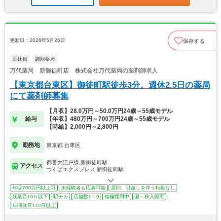
更新日：2026年5月26日
保存する
正社員
調剤薬局
万代薬局 新御徒町店 株式会社万代薬局の薬剤師求人
【東京都台東区】御徒町駅徒歩3分。週休2.5日の薬局
にて薬剤師募集
【月収】28.0万円～50.0万円24歳～55歳モデル
給与
【年収】480万円～700万円24歳～55歳モデル
【時給】2,000円～2,800円
勤務地
東京都 台東区
都営大江戸線 新御徒町駅
アクセス
つくばエクスプレス 新御徒町駅
年収700万円以上可
未経験者も応募可能
原則、引越しを伴う転勤なし
残業月10ｈ以下
駅チカ
店舗数1～9
積極採用中
夏～秋入職可
年間休日120日以上