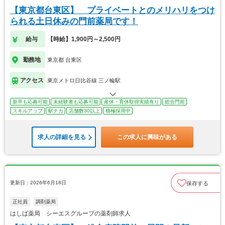
【東京都台東区】 プライベートとのメリハリをつけ
られる土日休みの門前薬局です！
給与
【時給】1,900円～2,500円
勤務地
東京都 台東区
アクセス
東京メトロ日比谷線 三ノ輪駅
新卒も応募可能
未経験者も応募可能
産休・育休取得実績有り
総合門前
スキルアップ
駅チカ
店舗数30以上
積極採用中
求人の詳細を見る
この求人に興味がある
更新日：2026年6月18日
保存する
正社員
調剤薬局
はしば薬局 シーエスグループの薬剤師求人