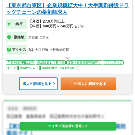
【東京都台東区】企業規模拡大中！大手調剤併設ドラ
ッグチェーンの薬剤師求人
【月収】27.0万円以上
給与
【年収】400万円～740万円モデル
勤務地
東京都 台東区
アクセス
都営大江戸線 上野御徒町駅
年収700万円以上可
未経験者も応募可能
産休・育休取得実績有り
スキルアップ
駅チカ
店舗数30以上
積極採用中
WEB面接OK
求人の詳細を見る
この求人に興味がある