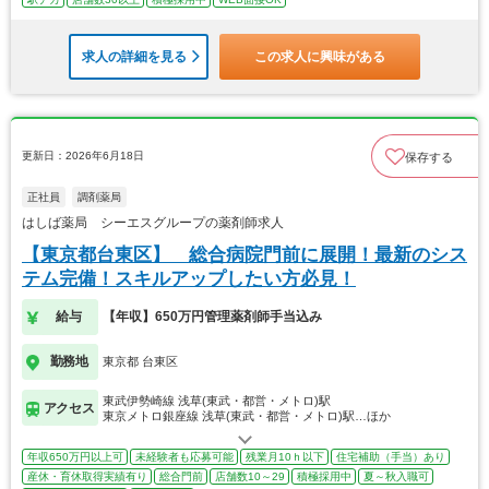
求人の詳細を見る
この求人に興味がある
更新日：2026年6月18日
保存する
正社員
調剤薬局
はしば薬局 シーエスグループの薬剤師求人
【東京都台東区】 総合病院門前に展開！最新のシス
テム完備！スキルアップしたい方必見！
給与
【年収】650万円管理薬剤師手当込み
勤務地
東京都 台東区
東武伊勢崎線 浅草(東武・都営・メトロ)駅
アクセス
東京メトロ銀座線 浅草(東武・都営・メトロ)駅…ほか
年収650万円以上可
未経験者も応募可能
残業月10ｈ以下
住宅補助（手当）あり
産休・育休取得実績有り
総合門前
店舗数10～29
積極採用中
夏～秋入職可