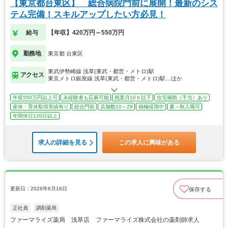
【東京都台東区】 総合病院門前に展開！最新のシス
テム完備！スキルアップしたい方必見！
給与
【年収】420万円～550万円
勤務地
東京都 台東区
東武伊勢崎線 浅草(東武・都営・メトロ)駅
アクセス
東京メトロ銀座線 浅草(東武・都営・メトロ)駅…ほか
年収550万円以上可
未経験者も応募可能
残業月10ｈ以下
住宅補助（手当）あり
産休・育休取得実績有り
総合門前
店舗数10～29
積極採用中
夏～秋入職可
年間休日120日以上
求人の詳細を見る
この求人に興味がある
更新日：2026年6月18日
保存する
正社員
調剤薬局
ファーマライズ薬局 浅草店 ファーマライズ株式会社の薬剤師求人