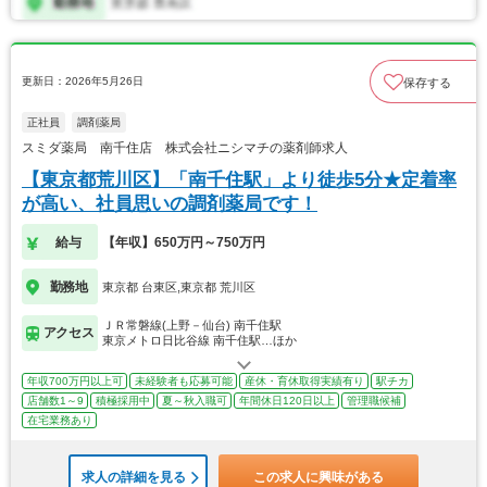
更新日：2026年5月26日
保存する
正社員
調剤薬局
スミダ薬局 南千住店 株式会社ニシマチの薬剤師求人
【東京都荒川区】「南千住駅」より徒歩5分★定着率
が高い、社員思いの調剤薬局です！
給与
【年収】650万円～750万円
勤務地
東京都 台東区,東京都 荒川区
ＪＲ常磐線(上野－仙台) 南千住駅
アクセス
東京メトロ日比谷線 南千住駅…ほか
年収700万円以上可
未経験者も応募可能
産休・育休取得実績有り
駅チカ
店舗数1～9
積極採用中
夏～秋入職可
年間休日120日以上
管理職候補
在宅業務あり
求人の詳細を見る
この求人に興味がある