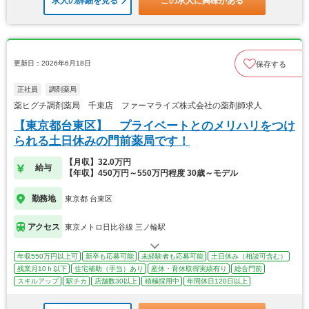
求人の詳細を見る
この求人に興味がある
更新日：2026年6月18日
保存する
正社員
調剤薬局
薬ヒグチ調剤薬局 千束店 ファーマライズ株式会社の薬剤師求人
【東京都台東区】 プライベートとのメリハリをつけ
られる土日休みの門前薬局です！
【月収】32.0万円
給与
【年収】450万円～550万円程度 30歳～モデル
勤務地
東京都 台東区
アクセス
東京メトロ日比谷線 三ノ輪駅
年収550万円以上可
新卒も応募可能
未経験者も応募可能
土日休み（相談可含む）
残業月10ｈ以下
住宅補助（手当）あり
産休・育休取得実績有り
総合門前
スキルアップ
駅チカ
店舗数30以上
積極採用中
年間休日120日以上