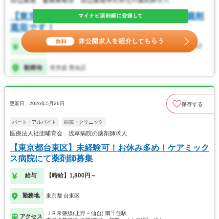
更新日：2026年5月26日
保存する
パート・アルバイト
病院・クリニック
医療法人社団哺育会 浅草病院の薬剤師求人
【東京都台東区】未経験可！お休み多め！ケアミック
ス病院にて薬剤師募集
給与
【時給】1,800円～
勤務地
東京都 台東区
ＪＲ常磐線(上野－仙台) 南千住駅
アクセス