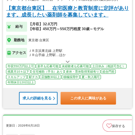
【東京都台東区】 在宅医療と教育制度に定評があり
ます。成長したい薬剤師を募集しています。
【月収】32.0万円
給与
【年収】450万円～550万円程度 30歳～モデル
勤務地
東京都 台東区
ＪＲ京浜東北線 上野駅
アクセス
ＪＲ山手線 上野駅…ほか
年収550万円以上可
新卒も応募可能
未経験者も応募可能
土日休み（相談可含む）
残業月10ｈ以下
住宅補助（手当）あり
産休・育休取得実績有り
総合門前
スキルアップ
駅チカ
店舗数30以上
積極採用中
夏～秋入職可
年間休日120日以上
求人の詳細を見る
この求人に興味がある
更新日：2026年6月18日
保存する