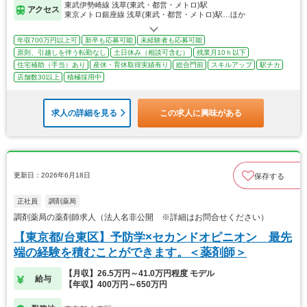
東武伊勢崎線 浅草(東武・都営・メトロ)駅
アクセス
東京メトロ銀座線 浅草(東武・都営・メトロ)駅…ほか
年収700万円以上可
新卒も応募可能
未経験者も応募可能
原則、引越しを伴う転勤なし
土日休み（相談可含む）
残業月10ｈ以下
住宅補助（手当）あり
産休・育休取得実績有り
総合門前
スキルアップ
駅チカ
店舗数30以上
積極採用中
求人の詳細を見る
この求人に興味がある
更新日：2026年6月18日
保存する
正社員
調剤薬局
調剤薬局の薬剤師求人（法人名非公開 ※詳細はお問合せください）
【東京都/台東区】予防学×セカンドオピニオン 最先
端の経験を積むことができます。＜薬剤師＞
【月収】26.5万円～41.0万円程度 モデル
給与
【年収】400万円～650万円