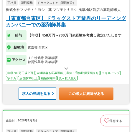
正社員
調剤薬局
ドラッグストア（調剤併設）
株式会社マツモトキヨシ 薬 マツモトキヨシ 浅草橋駅前店の薬剤師求人
【東京都台東区】ドラッグストア業界のリーディング
カンパニーでの薬剤師募集
給与
【年収】458万円～700万円※経験を考慮し決定いたします
勤務地
東京都 台東区
ＪＲ総武線 浅草橋駅
アクセス
都営浅草線 浅草橋駅
年収700万円以上可
未経験者も応募可能
産休・育休取得実績有り
スキルアップ
駅チカ
店舗数30以上
積極採用中
夏～秋入職可
求人の詳細を見る
この求人に興味がある
更新日：2026年7月3日
保存する
正社員
調剤薬局
ドラッグストア（調剤併設）