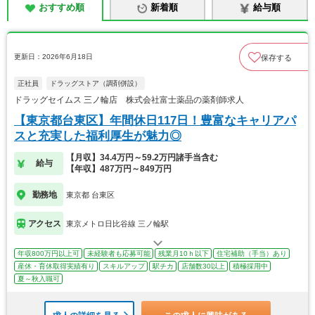
おすすめ順
新着順
給与順
更新日：2026年6月18日
保存する
正社員
ドラッグストア（調剤併設）
ドラッグセイムス 三ノ輪店 株式会社富士薬品の薬剤師求人
【東京都台東区】年間休日117日！豊富なキャリアパ
スと充実した福利厚生が魅力◎
【月収】34.4万円～59.2万円諸手当含む
給与
【年収】487万円～849万円
勤務地
東京都 台東区
アクセス
東京メトロ日比谷線 三ノ輪駅
年収800万円以上可
未経験者も応募可能
残業月10ｈ以下
住宅補助（手当）あり
産休・育休取得実績有り
スキルアップ
駅チカ
店舗数30以上
積極採用中
夏～秋入職可