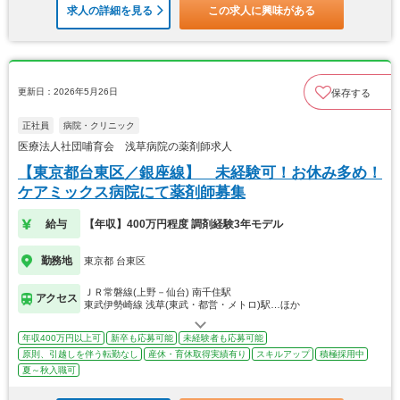
求人の詳細を見る
この求人に興味がある
更新日：2026年5月26日
保存する
正社員
病院・クリニック
医療法人社団哺育会 浅草病院の薬剤師求人
【東京都台東区／銀座線】 未経験可！お休み多め！
ケアミックス病院にて薬剤師募集
給与
【年収】400万円程度 調剤経験3年モデル
勤務地
東京都 台東区
ＪＲ常磐線(上野－仙台) 南千住駅
アクセス
東武伊勢崎線 浅草(東武・都営・メトロ)駅…ほか
年収400万円以上可
新卒も応募可能
未経験者も応募可能
原則、引越しを伴う転勤なし
産休・育休取得実績有り
スキルアップ
積極採用中
夏～秋入職可