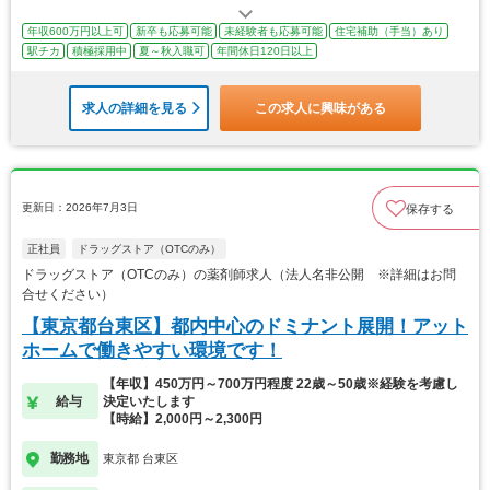
年収600万円以上可
新卒も応募可能
未経験者も応募可能
住宅補助（手当）あり
駅チカ
積極採用中
夏～秋入職可
年間休日120日以上
求人の詳細を見る
この求人に興味がある
更新日：2026年7月3日
保存する
正社員
ドラッグストア（OTCのみ）
ドラッグストア（OTCのみ）の薬剤師求人（法人名非公開 ※詳細はお問
合せください）
【東京都台東区】都内中心のドミナント展開！アット
ホームで働きやすい環境です！
【年収】450万円～700万円程度 22歳～50歳※経験を考慮し
給与
決定いたします
【時給】2,000円～2,300円
勤務地
東京都 台東区