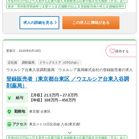
年収450万円以上可
新卒も応募可能
未経験者も応募可能
住宅補助（手当）あり
産休・育休取得実績有り
駅チカ
店舗数30以上
登録販売者の求人
積極採用中
求人の詳細を見る
この求人に興味がある
更新日：2026年6月18日
保存する
正社員
調剤薬局
ドラッグストア（OTCのみ）
ウエルシア台東入谷調剤薬局 ウエルシア薬局株式会社の登録販売者の求人
登録販売者（東京都台東区 ／ウエルシア台東入谷調
剤薬局）
【月収】21.5万円～27.0万円
給与
【年収】308万円～450万円
勤務地
東京都 台東区
アクセス
東京メトロ日比谷線 入谷(東京)駅
年収450万円以上可
新卒も応募可能
未経験者も応募可能
住宅補助（手当）あり