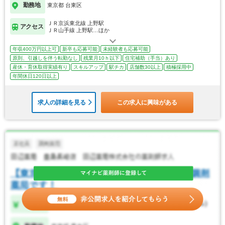
勤務地
東京都 台東区
ＪＲ京浜東北線 上野駅
アクセス
ＪＲ山手線 上野駅…ほか
年収400万円以上可
新卒も応募可能
未経験者も応募可能
原則、引越しを伴う転勤なし
残業月10ｈ以下
住宅補助（手当）あり
産休・育休取得実績有り
スキルアップ
駅チカ
店舗数30以上
積極採用中
年間休日120日以上
求人の詳細を見る
この求人に興味がある