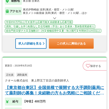
勤務地
東京都 台東区
東武伊勢崎線 浅草(東武・都営・メトロ)駅
アクセス
東京メトロ銀座線 浅草(東武・都営・メトロ)駅…ほか
年収650万円以上可
新卒も応募可能
未経験者も応募可能
原則、引越しを伴う転勤なし
住宅補助（手当）あり
産休・育休取得実績有り
総合門前
駅チカ
店舗数10～29
積極採用中
夏～秋入職可
年間休日120日以上
求人の詳細を見る
この求人に興味がある
更新日：2026年6月18日
保存する
正社員
調剤薬局
クオール株式会社 東上野五丁目店の薬剤師求人
【東京都台東区】全国規模で展開する大手調剤薬局に
て薬剤師の募集！未経験の方もお気軽にご相談くださ
い！
給与
【年収】400万円