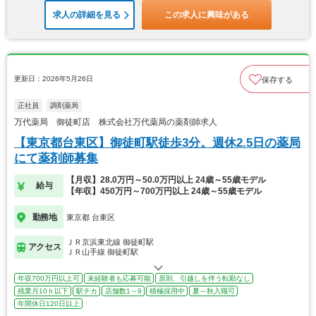
求人の詳細を見る
この求人に興味がある
更新日：2026年5月26日
保存する
正社員
調剤薬局
万代薬局 御徒町店 株式会社万代薬局の薬剤師求人
【東京都台東区】御徒町駅徒歩3分。週休2.5日の薬局
にて薬剤師募集
【月収】28.0万円～50.0万円以上 24歳～55歳モデル
給与
【年収】450万円～700万円以上 24歳～55歳モデル
勤務地
東京都 台東区
ＪＲ京浜東北線 御徒町駅
アクセス
ＪＲ山手線 御徒町駅
年収700万円以上可
未経験者も応募可能
原則、引越しを伴う転勤なし
残業月10ｈ以下
駅チカ
店舗数1～9
積極採用中
夏～秋入職可
年間休日120日以上