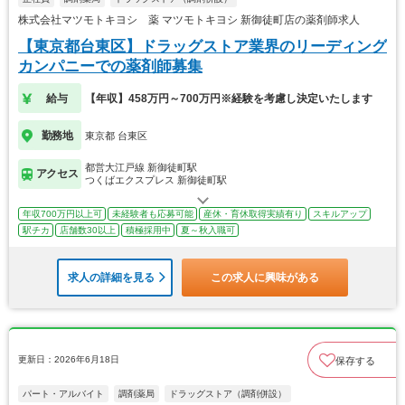
株式会社マツモトキヨシ 薬 マツモトキヨシ 新御徒町店の薬剤師求人
【東京都台東区】ドラッグストア業界のリーディング
カンパニーでの薬剤師募集
給与
【年収】458万円～700万円※経験を考慮し決定いたします
勤務地
東京都 台東区
都営大江戸線 新御徒町駅
アクセス
つくばエクスプレス 新御徒町駅
年収700万円以上可
未経験者も応募可能
産休・育休取得実績有り
スキルアップ
駅チカ
店舗数30以上
積極採用中
夏～秋入職可
求人の詳細を見る
この求人に興味がある
更新日：2026年6月18日
保存する
パート・アルバイト
調剤薬局
ドラッグストア（調剤併設）