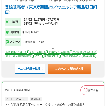
ウエルシア薬局株式会社 ウエルシア昭島朝日町店の登録販売者の求人
登録販売者（東京都昭島市／ウエルシア昭島朝日町
店）
【月収】21.5万円～27.0万円
給与
【年収】308万円～450万円
勤務地
東京都 昭島市
アクセス
ＪＲ青梅線 中神駅
年収450万円以上可
新卒も応募可能
未経験者も応募可能
住宅補助（手当）あり
産休・育休取得実績有り
駅チカ
店舗数30以上
登録販売者の求人
積極採用中
求人の詳細を見る
この求人に興味がある
更新日：2026年6月15日
保存する
パート・アルバイト
調剤薬局
さくら薬局 昭島在宅センター クラフト株式会社の薬剤師求人