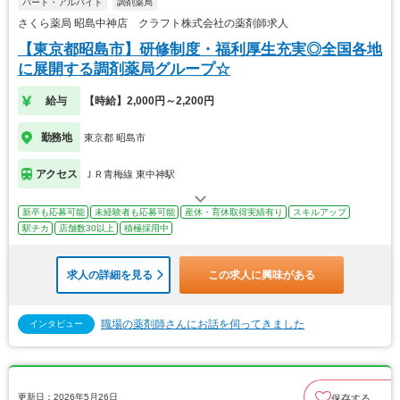
パート・アルバイト
調剤薬局
さくら薬局 昭島中神店 クラフト株式会社の薬剤師求人
【東京都昭島市】研修制度・福利厚生充実◎全国各地
に展開する調剤薬局グループ☆
給与
【時給】2,000円～2,200円
勤務地
東京都 昭島市
アクセス
ＪＲ青梅線 東中神駅
新卒も応募可能
未経験者も応募可能
産休・育休取得実績有り
スキルアップ
駅チカ
店舗数30以上
積極採用中
求人の詳細を見る
この求人に興味がある
職場の薬剤師さんにお話を伺ってきました
インタビュー
更新日：2026年5月26日
保存する