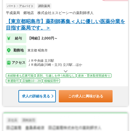
パート・アルバイト
調剤薬局
平成薬局 郷地店 株式会社エスピーシーの薬剤師求人
【東京都昭島市】薬剤師募集＜人に優しい医薬分業を
目指す薬局です。＞
給与
【時給】2,000円～
勤務地
東京都 昭島市
ＪＲ中央線 立川駅
アクセス
ＪＲ南武線(川崎－立川) 立川駅…ほか
未経験者も応募可能
原則、引越しを伴う転勤なし
産休・育休取得実績有り
車通勤可
店舗数10～29
積極採用中
求人の詳細を見る
この求人に興味がある