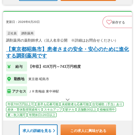
更新日：2026年6月20日
保存する
正社員
調剤薬局
調剤薬局の薬剤師求人（法人名非公開 ※詳細はお問合せください）
【東京都昭島市】患者さまの安全・安心のために進化
する調剤薬局です
給与
【年収】419万円～743万円程度
勤務地
東京都 昭島市
アクセス
ＪＲ青梅線 東中神駅
年収700万円以上可
新卒も応募可能
未経験者も応募可能
住宅補助（手当）あり
産休・育休取得実績有り
スキルアップ
駅チカ
店舗数30以上
積極採用中
夏～秋入職可
年間休日120日以上
求人の詳細を見る
この求人に興味がある