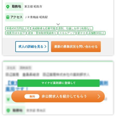
勤務地
東京都 昭島市
アクセス
ＪＲ青梅線 昭島駅
年収450万円以上可
未経験者も応募可能
原則、引越しを伴う転勤なし
残業月10ｈ以下
産休・育休取得実績有り
スキルアップ
駅チカ
店舗数30以上
求人の詳細を見る
最新の募集状況を問い合わせる