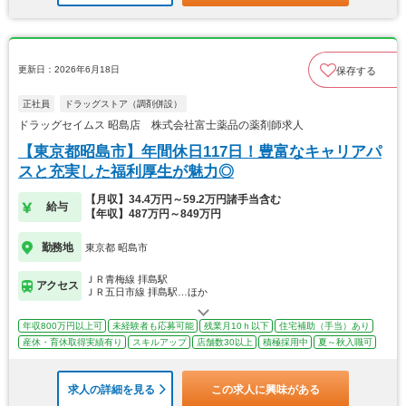
更新日：2026年6月18日
保存する
正社員
ドラッグストア（調剤併設）
ドラッグセイムス 昭島店 株式会社富士薬品の薬剤師求人
【東京都昭島市】年間休日117日！豊富なキャリアパ
スと充実した福利厚生が魅力◎
【月収】34.4万円～59.2万円諸手当含む
給与
【年収】487万円～849万円
勤務地
東京都 昭島市
ＪＲ青梅線 拝島駅
アクセス
ＪＲ五日市線 拝島駅…ほか
年収800万円以上可
未経験者も応募可能
残業月10ｈ以下
住宅補助（手当）あり
産休・育休取得実績有り
スキルアップ
店舗数30以上
積極採用中
夏～秋入職可
求人の詳細を見る
この求人に興味がある