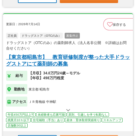
更新日：2026年7月14日
保存する
正社員
ドラッグストア（OTCのみ）
募集停止
ドラッグストア（OTCのみ）の薬剤師求人（法人名非公開 ※詳細はお問
合せください）
【東京都昭島市】 教育研修制度が整った大手ドラッ
グストアにて薬剤師の募集
【月収】34.0万円24歳～モデル
給与
【年収】498万円程度
勤務地
東京都 昭島市
アクセス
ＪＲ青梅線 中神駅
年収450万円以上可
未経験者も応募可能
原則、引越しを伴う転勤なし
残業月10ｈ以下
住宅補助（手当）あり
産休・育休取得実績有り
スキルアップ
店舗数30以上