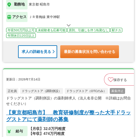
勤務地
東京都 昭島市
アクセス
ＪＲ青梅線 東中神駅
年収500万円以上可
未経験者も応募可能
原則、引越しを伴う転勤なし
駅チカ
年間休日120日以上
求人の詳細を見る
最新の募集状況を問い合わせる
更新日：2026年7月14日
保存する
正社員
ドラッグストア（調剤併設）
ドラッグストア（OTCのみ）
募集停止
ドラッグストア（調剤併設）の薬剤師求人（法人名非公開 ※詳細はお問合
せください）
【東京都昭島市】 教育研修制度が整った大手ドラッ
グストアにて薬剤師の募集
【月収】32.0万円程度
給与
【年収】474万円程度