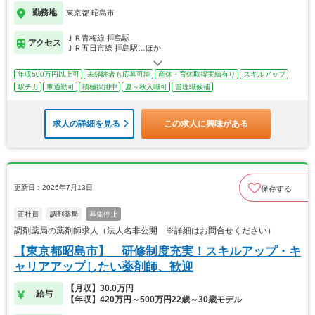
勤務地
東京都 昭島市
ＪＲ青梅線 拝島駅
アクセス
ＪＲ五日市線 拝島駅…ほか
年収500万円以上可
未経験者も応募可能
産休・育休取得実績有り
スキルアップ
駅チカ
車通勤可
積極採用中
夏～秋入職可
管理職候補
求人の詳細を見る
この求人に興味がある
更新日：2026年7月13日
保存する
正社員
調剤薬局
募集停止
調剤薬局の薬剤師求人（法人名非公開 ※詳細はお問合せください）
【東京都昭島市】 研修制度充実！スキルアップ・キ
ャリアアップしたい薬剤師、歓迎
【月収】30.0万円
給与
【年収】420万円～500万円22歳～30歳モデル