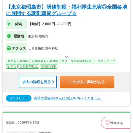
【東京都昭島市】研修制度・福利厚生充実◎全国各地
に展開する調剤薬局グループ☆
給与
【時給】2,000円～2,200円
勤務地
東京都 昭島市
アクセス
ＪＲ青梅線 東中神駅
新卒も応募可能
未経験者も応募可能
産休・育休取得実績有り
スキルアップ
駅チカ
店舗数30以上
積極採用中
求人の詳細を見る
この求人に興味がある
職場の薬剤師さんにお話を伺ってきました
インタビュー
更新日：2026年6月15日
保存する