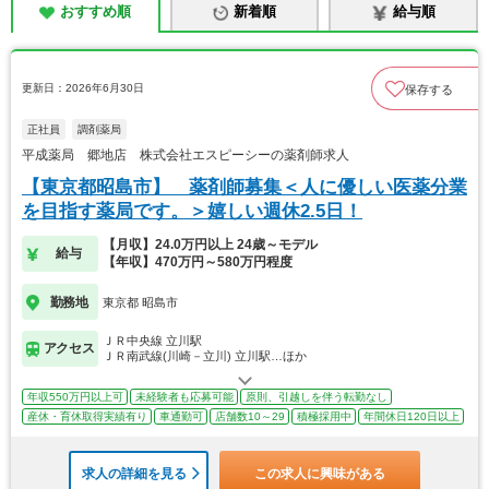
おすすめ順
新着順
給与順
更新日：2026年6月30日
保存する
正社員
調剤薬局
平成薬局 郷地店 株式会社エスピーシーの薬剤師求人
【東京都昭島市】 薬剤師募集＜人に優しい医薬分業
を目指す薬局です。＞嬉しい週休2.5日！
【月収】24.0万円以上 24歳～モデル
給与
【年収】470万円～580万円程度
勤務地
東京都 昭島市
ＪＲ中央線 立川駅
アクセス
ＪＲ南武線(川崎－立川) 立川駅…ほか
年収550万円以上可
未経験者も応募可能
原則、引越しを伴う転勤なし
産休・育休取得実績有り
車通勤可
店舗数10～29
積極採用中
年間休日120日以上
求人の詳細を見る
この求人に興味がある