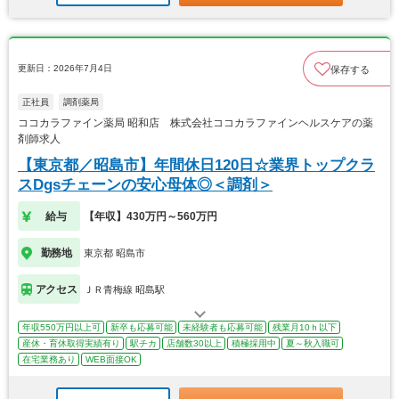
更新日：2026年7月4日
保存する
正社員
調剤薬局
ココカラファイン薬局 昭和店 株式会社ココカラファインヘルスケアの薬
剤師求人
【東京都／昭島市】年間休日120日☆業界トップクラ
スDgsチェーンの安心母体◎＜調剤＞
給与
【年収】430万円～560万円
勤務地
東京都 昭島市
アクセス
ＪＲ青梅線 昭島駅
年収550万円以上可
新卒も応募可能
未経験者も応募可能
残業月10ｈ以下
産休・育休取得実績有り
駅チカ
店舗数30以上
積極採用中
夏～秋入職可
在宅業務あり
WEB面接OK