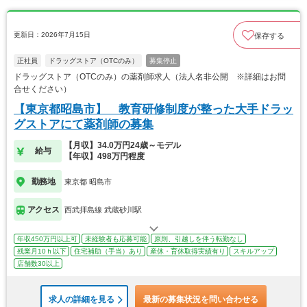
更新日：2026年7月15日
保存する
正社員
ドラッグストア（OTCのみ）
募集停止
ドラッグストア（OTCのみ）の薬剤師求人（法人名非公開 ※詳細はお問
合せください）
【東京都昭島市】 教育研修制度が整った大手ドラッ
グストアにて薬剤師の募集
【月収】34.0万円24歳～モデル
給与
【年収】498万円程度
勤務地
東京都 昭島市
アクセス
西武拝島線 武蔵砂川駅
年収450万円以上可
未経験者も応募可能
原則、引越しを伴う転勤なし
残業月10ｈ以下
住宅補助（手当）あり
産休・育休取得実績有り
スキルアップ
店舗数30以上
求人の詳細を見る
最新の募集状況を問い合わせる