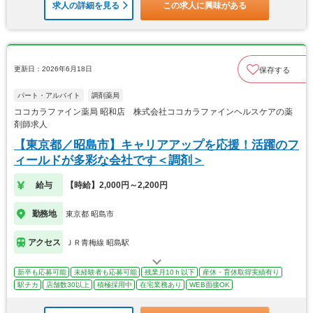
求人の詳細を見る
この求人に興味がある
更新日：2026年6月18日
保存する
パート・アルバイト
調剤薬局
ココカラファイン薬局 昭和店 株式会社ココカラファインヘルスケアの薬
剤師求人
【東京都／昭島市】キャリアアップを応援！活躍のフ
ィールドが多彩な会社です＜調剤＞
給与
【時給】2,000円～2,200円
勤務地
東京都 昭島市
アクセス
ＪＲ青梅線 昭島駅
新卒も応募可能
未経験者も応募可能
残業月10ｈ以下
産休・育休取得実績有り
駅チカ
店舗数30以上
積極採用中
在宅業務あり
WEB面接OK