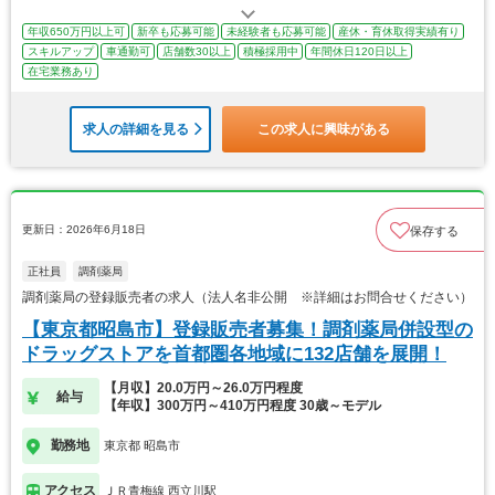
年収650万円以上可
新卒も応募可能
未経験者も応募可能
産休・育休取得実績有り
スキルアップ
車通勤可
店舗数30以上
積極採用中
年間休日120日以上
在宅業務あり
求人の詳細を見る
この求人に興味がある
更新日：2026年6月18日
保存する
正社員
調剤薬局
調剤薬局の登録販売者の求人（法人名非公開 ※詳細はお問合せください）
【東京都昭島市】登録販売者募集！調剤薬局併設型の
ドラッグストアを首都圏各地域に132店舗を展開！
【月収】20.0万円～26.0万円程度
給与
【年収】300万円～410万円程度 30歳～モデル
勤務地
東京都 昭島市
アクセス
ＪＲ青梅線 西立川駅