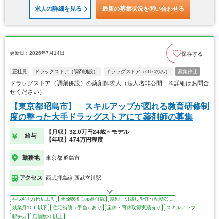
求人の詳細を見る
最新の募集状況を問い合わせる
更新日：2026年7月14日
保存する
正社員
ドラッグストア（調剤併設）
ドラッグストア（OTCのみ）
募集停止
ドラッグストア（調剤併設）の薬剤師求人（法人名非公開 ※詳細はお問合
せください）
【東京都昭島市】 スキルアップが図れる教育研修制
度の整った大手ドラッグストアにて薬剤師の募集
【月収】32.0万円24歳～モデル
給与
【年収】474万円程度
勤務地
東京都 昭島市
アクセス
西武拝島線 西武立川駅
年収450万円以上可
未経験者も応募可能
原則、引越しを伴う転勤なし
残業月10ｈ以下
住宅補助（手当）あり
産休・育休取得実績有り
スキルアップ
駅チカ
店舗数30以上