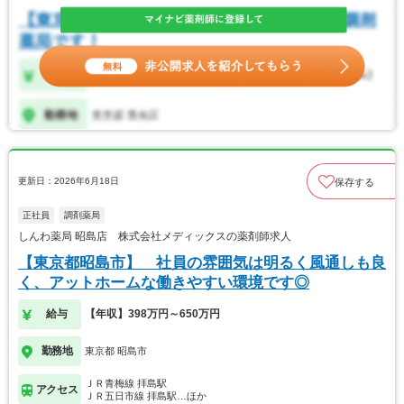
更新日：2026年6月18日
保存する
正社員
調剤薬局
しんわ薬局 昭島店 株式会社メディックスの薬剤師求人
【東京都昭島市】 社員の雰囲気は明るく風通しも良
く、アットホームな働きやすい環境です◎
給与
【年収】398万円～650万円
勤務地
東京都 昭島市
ＪＲ青梅線 拝島駅
アクセス
ＪＲ五日市線 拝島駅…ほか