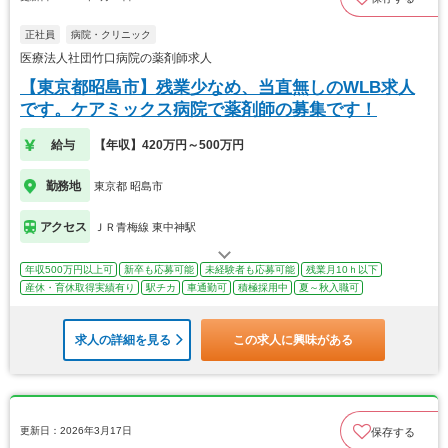
正社員
病院・クリニック
医療法人社団竹口病院の薬剤師求人
【東京都昭島市】残業少なめ、当直無しのWLB求人
です。ケアミックス病院で薬剤師の募集です！
給与
【年収】420万円～500万円
勤務地
東京都 昭島市
アクセス
ＪＲ青梅線 東中神駅
年収500万円以上可
新卒も応募可能
未経験者も応募可能
残業月10ｈ以下
産休・育休取得実績有り
駅チカ
車通勤可
積極採用中
夏～秋入職可
求人の詳細を見る
この求人に興味がある
更新日：2026年3月17日
保存する