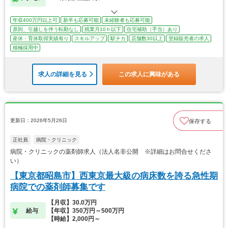
年収400万円以上可
新卒も応募可能
未経験者も応募可能
原則、引越しを伴う転勤なし
残業月10ｈ以下
住宅補助（手当）あり
産休・育休取得実績有り
スキルアップ
駅チカ
店舗数30以上
登録販売者の求人
積極採用中
求人の詳細を見る
この求人に興味がある
更新日：2026年5月26日
保存する
正社員
病院・クリニック
病院・クリニックの薬剤師求人（法人名非公開 ※詳細はお問合せくださ
い）
【東京都昭島市】西東京最大級の病床数を誇る急性期
病院での薬剤師募集です
【月収】30.0万円
給与
【年収】350万円～500万円
【時給】2,000円～