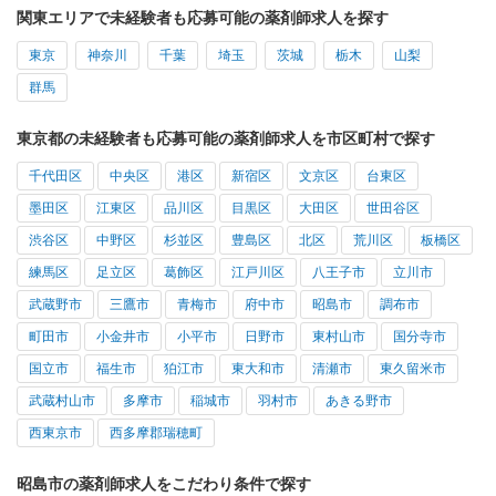
関東エリアで未経験者も応募可能の薬剤師求人を探す
東京
神奈川
千葉
埼玉
茨城
栃木
山梨
群馬
東京都の未経験者も応募可能の薬剤師求人を市区町村で探す
千代田区
中央区
港区
新宿区
文京区
台東区
墨田区
江東区
品川区
目黒区
大田区
世田谷区
渋谷区
中野区
杉並区
豊島区
北区
荒川区
板橋区
練馬区
足立区
葛飾区
江戸川区
八王子市
立川市
武蔵野市
三鷹市
青梅市
府中市
昭島市
調布市
町田市
小金井市
小平市
日野市
東村山市
国分寺市
国立市
福生市
狛江市
東大和市
清瀬市
東久留米市
武蔵村山市
多摩市
稲城市
羽村市
あきる野市
西東京市
西多摩郡瑞穂町
昭島市の薬剤師求人をこだわり条件で探す