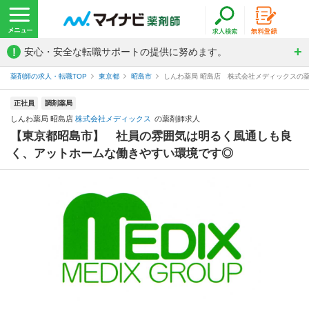
!
安心・安全な転職サポートの提供に努めます。
薬剤師の求人・転職TOP
東京都
昭島市
しんわ薬局 昭島店 株式会社メディックスの
正社員
調剤薬局
しんわ薬局 昭島店
株式会社メディックス
の薬剤師求人
【東京都昭島市】 社員の雰囲気は明るく風通しも良
く、アットホームな働きやすい環境です◎