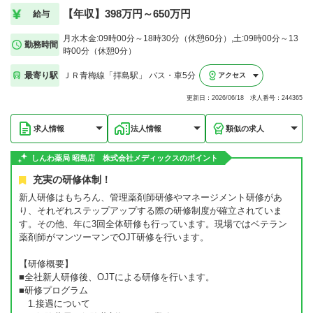
【年収】398万円～650万円
給与
月水木金:09時00分～18時30分（休憩60分）,土:09時00分～13
勤務時間
時00分（休憩0分）
最寄り駅
ＪＲ青梅線「拝島駅」 バス・車5分
アクセス
更新日：2026/06/18 求人番号：244365
求人情報
法人情報
類似の求人
しんわ薬局 昭島店 株式会社メディックスのポイント
充実の研修体制！
新人研修はもちろん、管理薬剤師研修やマネージメント研修があ
り、それぞれステップアップする際の研修制度が確立されていま
す。その他、年に3回全体研修も行っています。現場ではベテラン
薬剤師がマンツーマンでOJT研修を行います。
【研修概要】
■全社新人研修後、OJTによる研修を行います。
■研修プログラム
1.接遇について