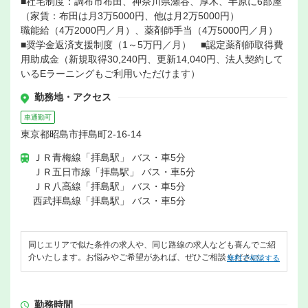
■社宅制度：調布市布田、神奈川県瀬谷、厚木、半原に6部屋
（家賃：布田は月3万5000円、他は月2万5000円）
職能給（4万2000円／月）、薬剤師手当（4万5000円／月）
■奨学金返済支援制度（1～5万円／月） ■認定薬剤師取得費
用助成金（新規取得30,240円、更新14,040円、法人契約して
いるEラーニングもご利用いただけます）
勤務地・アクセス
車通勤可
東京都昭島市拝島町2-16-14
ＪＲ青梅線「拝島駅」 バス・車5分
ＪＲ五日市線「拝島駅」 バス・車5分
ＪＲ八高線「拝島駅」 バス・車5分
西武拝島線「拝島駅」 バス・車5分
同じエリアで似た条件の求人や、同じ路線の求人なども喜んでご紹
介いたします。お悩みやご希望があれば、ぜひご相談ください。
無料で相談する
勤務時間