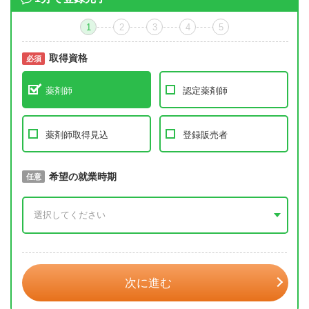
1
2
3
4
5
取得資格
必須
必須
薬剤師
認定薬剤師
薬剤師取得見込
登録販売者
取得予定年
希望の就業時期
必須
任意
年 3月
次に進む