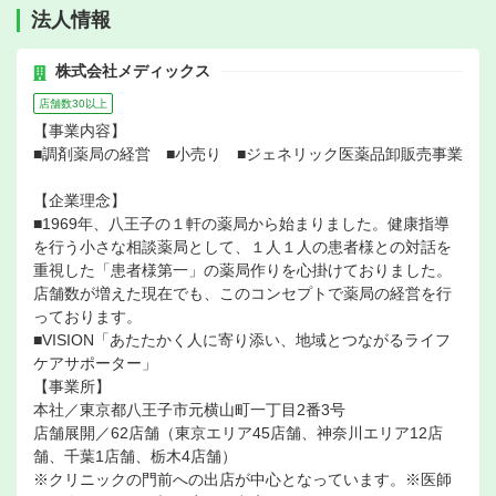
法人情報
株式会社メディックス
店舗数30以上
【事業内容】
■調剤薬局の経営 ■小売り ■ジェネリック医薬品卸販売事業
【企業理念】
■1969年、八王子の１軒の薬局から始まりました。健康指導
を行う小さな相談薬局として、１人１人の患者様との対話を
重視した「患者様第一」の薬局作りを心掛けておりました。
店舗数が増えた現在でも、このコンセプトで薬局の経営を行
っております。
■VISION「あたたかく人に寄り添い、地域とつながるライフ
ケアサポーター」
【事業所】
本社／東京都八王子市元横山町一丁目2番3号
店舗展開／62店舗（東京エリア45店舗、神奈川エリア12店
舗、千葉1店舗、栃木4店舗）
※クリニックの門前への出店が中心となっています。※医師