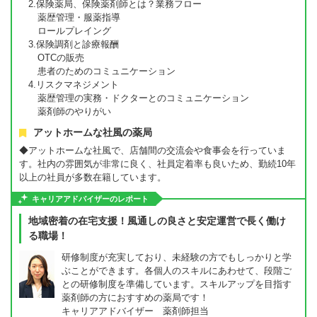
2.保険薬局、保険薬剤師とは？業務フロー
薬歴管理・服薬指導
ロールプレイング
3.保険調剤と診療報酬
OTCの販売
患者のためのコミュニケーション
4.リスクマネジメント
薬歴管理の実務・ドクターとのコミュニケーション
薬剤師のやりがい
アットホームな社風の薬局
◆アットホームな社風で、店舗間の交流会や食事会を行っていま
す。社内の雰囲気が非常に良く、社員定着率も良いため、勤続10年
以上の社員が多数在籍しています。
キャリアアドバイザーのレポート
地域密着の在宅支援！風通しの良さと安定運営で長く働け
る職場！
研修制度が充実しており、未経験の方でもしっかりと学
ぶことができます。各個人のスキルにあわせて、段階ご
との研修制度を準備しています。スキルアップを目指す
薬剤師の方におすすめの薬局です！
キャリアアドバイザー 薬剤師担当