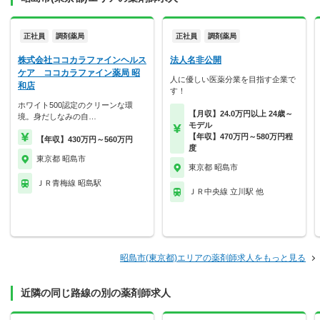
正社員
調剤薬局
正社員
調剤薬局
株式会社ココカラファインヘルス
法人名非公開
ケア ココカラファイン薬局 昭
人に優しい医薬分業を目指す企業で
和店
す！
ホワイト500認定のクリーンな環
【月収】24.0万円以上 24歳～
境。身だしなみの自…
モデル
【年収】470万円～580万円程
【年収】430万円～560万円
度
東京都 昭島市
東京都 昭島市
ＪＲ青梅線 昭島駅
ＪＲ中央線 立川駅 他
昭島市(東京都)エリアの薬剤師求人をもっと見る
近隣の同じ路線の別の薬剤師求人