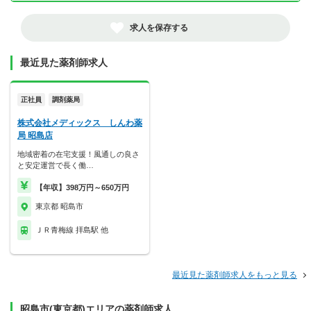
求人を保存する
最近見た薬剤師求人
正社員
調剤薬局
株式会社メディックス しんわ薬
局 昭島店
地域密着の在宅支援！風通しの良さ
と安定運営で長く働…
【年収】398万円～650万円
東京都 昭島市
ＪＲ青梅線 拝島駅 他
最近見た薬剤師求人をもっと見る
昭島市(東京都)エリアの薬剤師求人