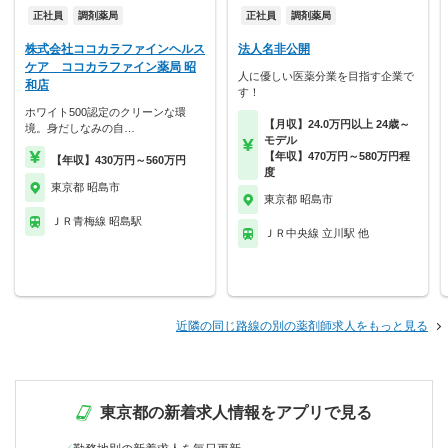
正社員
調剤薬局
正社員
調剤薬局
株式会社ココカラファインヘルス
法人名非公開
ケア ココカラファイン薬局 昭
人に優しい医薬分業を目指す企業で
和店
す！
ホワイト500認定のクリーンな環
【月収】24.0万円以上 24歳～
境。身だしなみの自…
モデル
【年収】470万円～580万円程
【年収】430万円～560万円
度
東京都 昭島市
東京都 昭島市
ＪＲ青梅線 昭島駅
ＪＲ中央線 立川駅 他
近隣の同じ路線の別の薬剤師求人をもっと見る
東京都の新着求人情報をアプリで見る