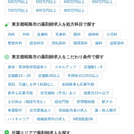
500万円以上
550万円以上
600万円以上
650万円以上
700万円以上
800万円以上
900万円以上
東京都昭島市の薬剤師求人を処方科目で探す
内科
外科
皮膚科
耳鼻科
眼科
精神科
小児科
整形外科
総合科目
消化器科
循環器科
歯科
泌尿器科
東京都昭島市の薬剤師求人をこだわり条件で探す
産休・育休取得実績有り
スキルアップ
店舗数1～9
店舗数10～29
店舗数30以上
年間休日120日以上
原則、引越しを伴う転勤なし
未経験者も応募可能
新卒も応募可能
住宅補助（手当）あり
残業月10ｈ以下
土日休み（相談可含む）
総合門前
管理職候補
駅チカ
車通勤可
在宅業務あり
登録販売者の求人
夏～秋入職可
ハイキャリア
積極採用中の求人
WEB面接OK
近隣エリアで薬剤師求人を探す