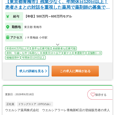
【東京都青梅市】残業少なく、年間休日120日以上！
患者さまとの対話を重視した薬局で薬剤師の募集で
す。
給与
【年収】500万円～600万円モデル
勤務地
東京都 青梅市
アクセス
ＪＲ青梅線 小作駅
年収600万円以上可
新卒も応募可能
未経験者も応募可能
原則、引越しを伴う転勤なし
残業月10ｈ以下
駅チカ
車通勤可
店舗数1～9
積極採用中
年間休日120日以上
求人の詳細を見る
この求人に興味がある
更新日：2026年6月18日
保存する
正社員
ドラッグストア（OTCのみ）
ウエルシア薬局株式会社 ウエルシアラーレ青梅新町店の登録販売者の求人