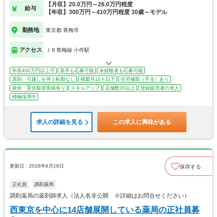
【月収】20.0万円～26.0万円程度
給与
【年収】300万円～410万円程度 30歳～モデル
勤務地
東京都 青梅市
アクセス
ＪＲ青梅線 小作駅
年収400万円以上可
新卒も応募可能
未経験者も応募可能
原則、引越しを伴う転勤なし
残業月10ｈ以下
住宅補助（手当）あり
産休・育休取得実績有り
スキルアップ
店舗数30以上
登録販売者の求人
積極採用中
求人の詳細を見る
この求人に興味がある
更新日：2026年6月18日
保存する
正社員
調剤薬局
調剤薬局の薬剤師求人（法人名非公開 ※詳細はお問合せください）
西東京を中心に14店舗展開している薬局の正社員募