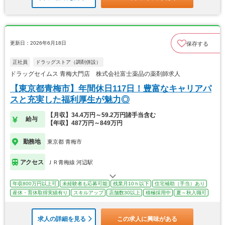
更新日：2026年6月18日
保存する
正社員
ドラッグストア（調剤併設）
ドラッグセイムス 青梅大門店 株式会社富士薬品の薬剤師求人
【東京都青梅市】年間休日117日！豊富なキャリアパ
スと充実した福利厚生が魅力◎
【月収】34.4万円～59.2万円諸手当含む
給与
【年収】487万円～849万円
勤務地
東京都 青梅市
アクセス
ＪＲ青梅線 河辺駅
年収800万円以上可
未経験者も応募可能
残業月10ｈ以下
住宅補助（手当）あり
産休・育休取得実績有り
スキルアップ
店舗数30以上
積極採用中
夏～秋入職可
求人の詳細を見る
この求人に興味がある