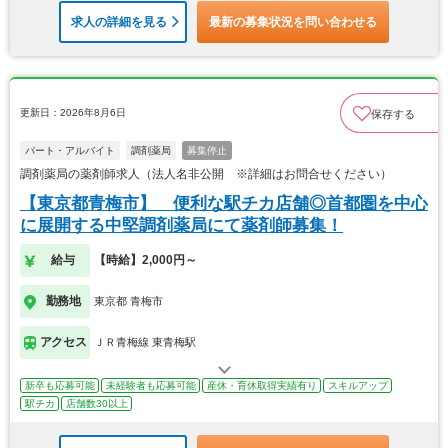
求人の詳細を見る
最新の募集状況を問い合わせる
更新日：2026年8月6日
保存する
パート・アルバイト
調剤薬局
募集停止
調剤薬局の薬剤師求人（法人名非公開 ※詳細はお問合せください）
【東京都青梅市】 便利な駅チカ店舗◎首都圏を中心
に展開する中堅調剤薬局にて薬剤師募集！
給与
【時給】2,000円～
勤務地
東京都 青梅市
アクセス
ＪＲ青梅線 東青梅駅
新卒も応募可能
未経験者も応募可能
産休・育休取得実績有り
スキルアップ
駅チカ
店舗数30以上