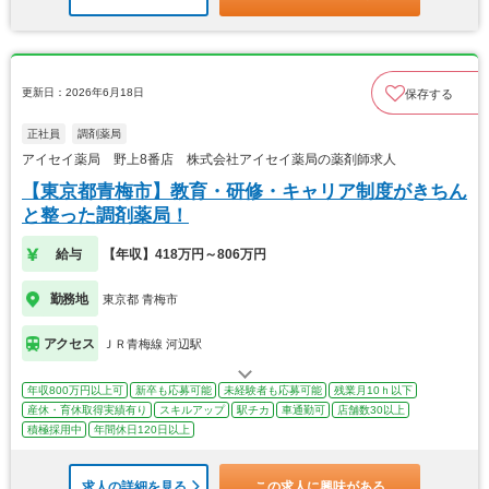
更新日：2026年6月18日
保存する
正社員
調剤薬局
アイセイ薬局 野上8番店 株式会社アイセイ薬局の薬剤師求人
【東京都青梅市】教育・研修・キャリア制度がきちん
と整った調剤薬局！
給与
【年収】418万円～806万円
勤務地
東京都 青梅市
アクセス
ＪＲ青梅線 河辺駅
年収800万円以上可
新卒も応募可能
未経験者も応募可能
残業月10ｈ以下
産休・育休取得実績有り
スキルアップ
駅チカ
車通勤可
店舗数30以上
積極採用中
年間休日120日以上
求人の詳細を見る
この求人に興味がある