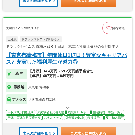
求人の詳細を見る
この求人に興味がある
更新日：2026年6月18日
保存する
正社員
ドラッグストア（調剤併設）
ドラッグセイムス 青梅河辺６丁目店 株式会社富士薬品の薬剤師求人
【東京都青梅市】年間休日117日！豊富なキャリアパ
スと充実した福利厚生が魅力◎
【月収】34.4万円～59.2万円諸手当含む
給与
【年収】487万円～849万円
勤務地
東京都 青梅市
アクセス
ＪＲ青梅線 河辺駅
年収800万円以上可
未経験者も応募可能
残業月10ｈ以下
住宅補助（手当）あり
産休・育休取得実績有り
スキルアップ
店舗数30以上
積極採用中
夏～秋入職可
求人の詳細を見る
この求人に興味がある