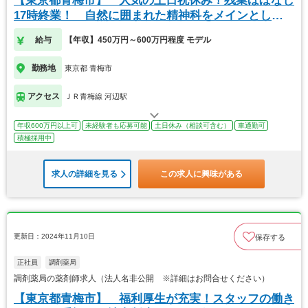
【東京都青梅市】 人気の土日祝休み！残業ほぼなし
17時終業！ 自然に囲まれた精神科をメインとした
病院
給与
【年収】450万円～600万円程度 モデル
勤務地
東京都 青梅市
アクセス
ＪＲ青梅線 河辺駅
年収600万円以上可
未経験者も応募可能
土日休み（相談可含む）
車通勤可
積極採用中
求人の詳細を見る
この求人に興味がある
更新日：2024年11月10日
保存する
正社員
調剤薬局
調剤薬局の薬剤師求人（法人名非公開 ※詳細はお問合せください）
【東京都青梅市】 福利厚生が充実！スタッフの働き