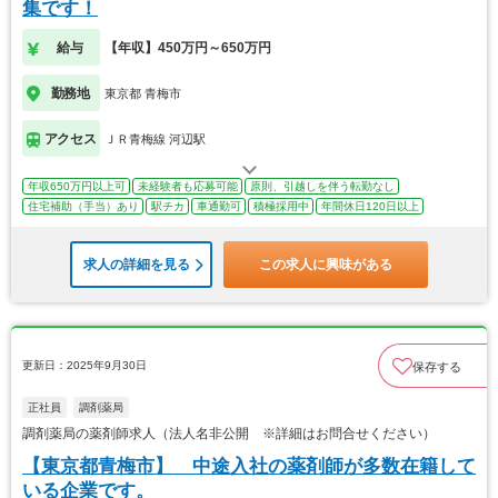
集です！
給与
【年収】450万円～650万円
勤務地
東京都 青梅市
アクセス
ＪＲ青梅線 河辺駅
年収650万円以上可
未経験者も応募可能
原則、引越しを伴う転勤なし
住宅補助（手当）あり
駅チカ
車通勤可
積極採用中
年間休日120日以上
求人の詳細を見る
この求人に興味がある
更新日：2025年9月30日
保存する
正社員
調剤薬局
調剤薬局の薬剤師求人（法人名非公開 ※詳細はお問合せください）
【東京都青梅市】 中途入社の薬剤師が多数在籍して
いる企業です。