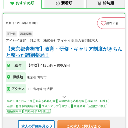
おすすめ順
新着順
給与順
更新日：2026年6月18日
保存する
正社員
調剤薬局
アイセイ薬局 河辺店 株式会社アイセイ薬局の薬剤師求人
【東京都青梅市】教育・研修・キャリア制度がきちん
と整った調剤薬局！
給与
【年収】418万円～806万円
勤務地
東京都 青梅市
アクセス
ＪＲ青梅線 河辺駅
年収800万円以上可
新卒も応募可能
未経験者も応募可能
残業月10ｈ以下
産休・育休取得実績有り
スキルアップ
駅チカ
車通勤可
店舗数30以上
積極採用中
年間休日120日以上
求人の詳細を見る
この求人に興味がある