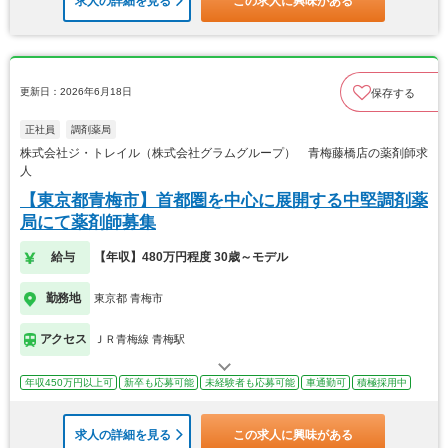
求人の詳細を見る
この求人に興味がある
更新日：2026年6月18日
保存する
正社員
調剤薬局
株式会社ジ・トレイル（株式会社グラムグループ） 青梅藤橋店の薬剤師求
人
【東京都青梅市】首都圏を中心に展開する中堅調剤薬
局にて薬剤師募集
給与
【年収】480万円程度 30歳～モデル
勤務地
東京都 青梅市
アクセス
ＪＲ青梅線 青梅駅
年収450万円以上可
新卒も応募可能
未経験者も応募可能
車通勤可
積極採用中
求人の詳細を見る
この求人に興味がある