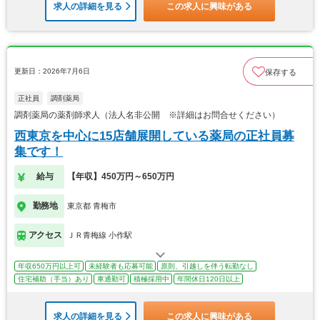
求人の詳細を見る
この求人に興味がある
更新日：2026年7月6日
保存する
正社員
調剤薬局
調剤薬局の薬剤師求人（法人名非公開 ※詳細はお問合せください）
西東京を中心に15店舗展開している薬局の正社員募
集です！
給与
【年収】450万円～650万円
勤務地
東京都 青梅市
アクセス
ＪＲ青梅線 小作駅
年収650万円以上可
未経験者も応募可能
原則、引越しを伴う転勤なし
住宅補助（手当）あり
車通勤可
積極採用中
年間休日120日以上
求人の詳細を見る
この求人に興味がある