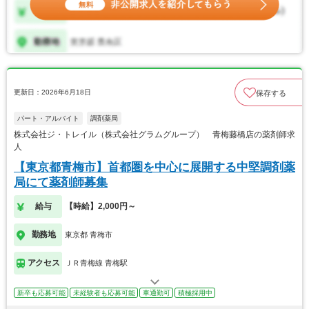
更新日：2026年6月18日
保存する
パート・アルバイト
調剤薬局
株式会社ジ・トレイル（株式会社グラムグループ） 青梅藤橋店の薬剤師求
人
【東京都青梅市】首都圏を中心に展開する中堅調剤薬
局にて薬剤師募集
給与
【時給】2,000円～
勤務地
東京都 青梅市
アクセス
ＪＲ青梅線 青梅駅
新卒も応募可能
未経験者も応募可能
車通勤可
積極採用中