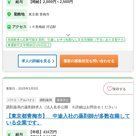
給与
【時給】2,000円～2,500円
勤務地
東京都 青梅市
アクセス
ＪＲ青梅線 河辺駅
未経験者も応募可能
原則、引越しを伴う転勤なし
住宅補助（手当）あり
駅チカ
車通勤可
年間休日120日以上
求人の詳細を見る
最新の募集状況を問い合わせる
更新日：2025年3月5日
保存する
パート・アルバイト
調剤薬局
募集停止
調剤薬局の薬剤師求人（法人名非公開 ※詳細はお問合せください）
【東京都青梅市】 中途入社の薬剤師が多数在籍して
いる企業です。
【年収】410万円
給与