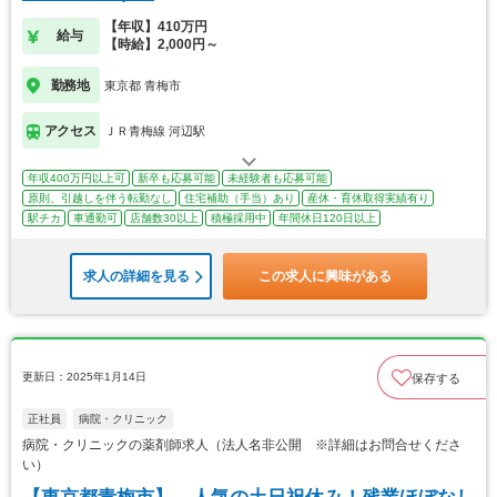
【年収】410万円
給与
【時給】2,000円～
勤務地
東京都 青梅市
アクセス
ＪＲ青梅線 河辺駅
年収400万円以上可
新卒も応募可能
未経験者も応募可能
原則、引越しを伴う転勤なし
住宅補助（手当）あり
産休・育休取得実績有り
駅チカ
車通勤可
店舗数30以上
積極採用中
年間休日120日以上
求人の詳細を見る
この求人に興味がある
更新日：2025年1月14日
保存する
正社員
病院・クリニック
病院・クリニックの薬剤師求人（法人名非公開 ※詳細はお問合せくださ
い）