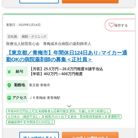
更新日：2025年1月14日
保存する
正社員
病院・クリニック
医療法人財団良心会 青梅成木台病院の薬剤師求人
【東京都／青梅市】年間休日124日あり♪マイカー通
勤OKの病院薬剤師の募集＜正社員＞
【月収】25.5万円～26.0万円程度※諸手当込
給与
【年収】402万円～408万円程度
勤務地
東京都 青梅市
アクセス
ＪＲ青梅線 東青梅駅
年収400万円以上可
未経験者も応募可能
原則、引越しを伴う転勤なし
土日休み（相談可含む）
残業月10ｈ以下
産休・育休取得実績有り
車通勤可
積極採用中
年間休日120日以上