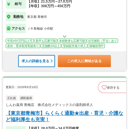
【月収】21.5万円～27.0万円
給与
【年収】308万円～450万円
勤務地
東京都 青梅市
アクセス
ＪＲ青梅線 小作駅
年収450万円以上可
新卒も応募可能
未経験者も応募可能
住宅補助（手当）あり
産休・育休取得実績有り
店舗数30以上
登録販売者の求人
積極採用中
求人の詳細を見る
この求人に興味がある
更新日：2026年6月18日
保存する
正社員
調剤薬局
しんわ薬局 青梅店 株式会社メディックスの薬剤師求人
【東京都青梅市】らくらく通勤★出産・育児・介護な
ど福利厚生も充実！
【月収】28.0万円～34.0万円程度