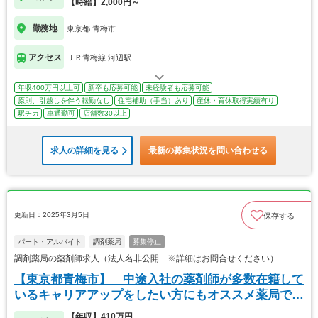
【時給】2,000円～
勤務地
東京都 青梅市
アクセス
ＪＲ青梅線 河辺駅
年収400万円以上可
新卒も応募可能
未経験者も応募可能
原則、引越しを伴う転勤なし
住宅補助（手当）あり
産休・育休取得実績有り
駅チカ
車通勤可
店舗数30以上
求人の詳細を見る
最新の募集状況を問い合わせる
更新日：2025年3月5日
保存する
パート・アルバイト
調剤薬局
募集停止
調剤薬局の薬剤師求人（法人名非公開 ※詳細はお問合せください）
【東京都青梅市】 中途入社の薬剤師が多数在籍して
いるキャリアアップをしたい方にもオススメ薬局で
す！
【年収】410万円