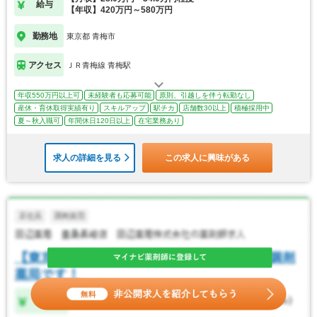
給与
【年収】420万円～580万円
勤務地
東京都 青梅市
アクセス
ＪＲ青梅線 青梅駅
年収550万円以上可
未経験者も応募可能
原則、引越しを伴う転勤なし
産休・育休取得実績有り
スキルアップ
駅チカ
店舗数30以上
積極採用中
夏～秋入職可
年間休日120日以上
在宅業務あり
求人の詳細を見る
この求人に興味がある