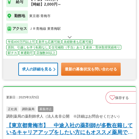
給与
【時給】2,000円～
勤務地
東京都 青梅市
アクセス
ＪＲ青梅線 東青梅駅
年収400万円以上可
新卒も応募可能
未経験者も応募可能
原則、引越しを伴う転勤なし
住宅補助（手当）あり
産休・育休取得実績有り
駅チカ
車通勤可
店舗数30以上
求人の詳細を見る
最新の募集状況を問い合わせる
更新日：2025年3月5日
保存する
正社員
調剤薬局
募集停止
調剤薬局の薬剤師求人（法人名非公開 ※詳細はお問合せください）
【東京都青梅市】 中途入社の薬剤師が多数在籍して
いるキャリアアップをしたい方にもオススメ薬局で