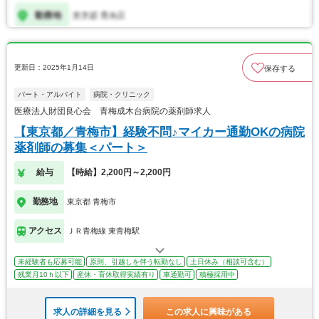
更新日：2025年1月14日
保存する
パート・アルバイト
病院・クリニック
医療法人財団良心会 青梅成木台病院の薬剤師求人
【東京都／青梅市】経験不問♪マイカー通勤OKの病院
薬剤師の募集＜パート＞
給与
【時給】2,200円～2,200円
勤務地
東京都 青梅市
アクセス
ＪＲ青梅線 東青梅駅
未経験者も応募可能
原則、引越しを伴う転勤なし
土日休み（相談可含む）
残業月10ｈ以下
産休・育休取得実績有り
車通勤可
積極採用中
求人の詳細を見る
この求人に興味がある