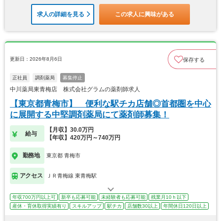
求人の詳細を見る
この求人に興味がある
更新日：2026年8月6日
保存する
正社員
調剤薬局
募集停止
中川薬局東青梅店 株式会社グラムの薬剤師求人
【東京都青梅市】 便利な駅チカ店舗◎首都圏を中心
に展開する中堅調剤薬局にて薬剤師募集！
【月収】30.0万円
給与
【年収】420万円～740万円
勤務地
東京都 青梅市
アクセス
ＪＲ青梅線 東青梅駅
年収700万円以上可
新卒も応募可能
未経験者も応募可能
残業月10ｈ以下
産休・育休取得実績有り
スキルアップ
駅チカ
店舗数30以上
年間休日120日以上