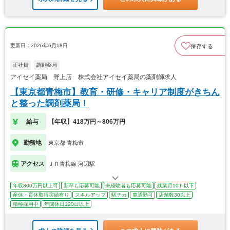
更新日：2026年6月18日
保存する
正社員
調剤薬局
アイセイ薬局 野上店 株式会社アイセイ薬局の薬剤師求人
【東京都青梅市】教育・研修・キャリア制度がきちん
と整った調剤薬局！
給与
【年収】418万円～806万円
勤務地
東京都 青梅市
アクセス
ＪＲ青梅線 河辺駅
年収800万円以上可
新卒も応募可能
未経験者も応募可能
残業月10ｈ以下
産休・育休取得実績有り
スキルアップ
駅チカ
車通勤可
店舗数30以上
積極採用中
年間休日120日以上