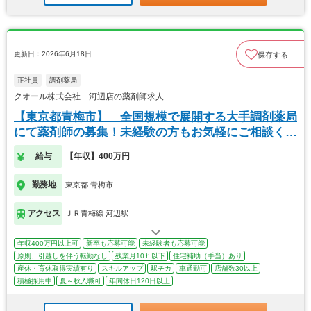
更新日：2026年6月18日
保存する
正社員
調剤薬局
クオール株式会社 河辺店の薬剤師求人
【東京都青梅市】 全国規模で展開する大手調剤薬局
にて薬剤師の募集！未経験の方もお気軽にご相談くだ
さい
給与
【年収】400万円
勤務地
東京都 青梅市
アクセス
ＪＲ青梅線 河辺駅
年収400万円以上可
新卒も応募可能
未経験者も応募可能
原則、引越しを伴う転勤なし
残業月10ｈ以下
住宅補助（手当）あり
産休・育休取得実績有り
スキルアップ
駅チカ
車通勤可
店舗数30以上
積極採用中
夏～秋入職可
年間休日120日以上