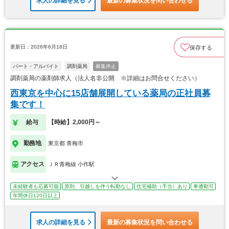
求人の詳細を見る
最新の募集状況を問い合わせる
更新日：2026年6月18日
保存する
パート・アルバイト
調剤薬局
募集停止
調剤薬局の薬剤師求人（法人名非公開 ※詳細はお問合せください）
西東京を中心に15店舗展開している薬局の正社員募
集です！
給与
【時給】2,000円～
勤務地
東京都 青梅市
アクセス
ＪＲ青梅線 小作駅
未経験者も応募可能
原則、引越しを伴う転勤なし
住宅補助（手当）あり
車通勤可
年間休日120日以上
求人の詳細を見る
最新の募集状況を問い合わせる