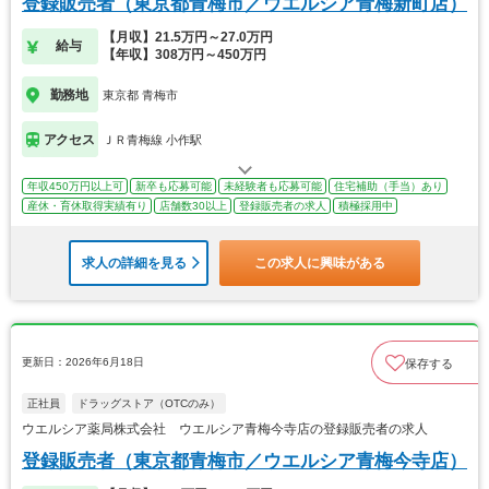
登録販売者（東京都青梅市／ウエルシア青梅新町店）
【月収】21.5万円～27.0万円
給与
【年収】308万円～450万円
勤務地
東京都 青梅市
アクセス
ＪＲ青梅線 小作駅
年収450万円以上可
新卒も応募可能
未経験者も応募可能
住宅補助（手当）あり
産休・育休取得実績有り
店舗数30以上
登録販売者の求人
積極採用中
求人の詳細を見る
この求人に興味がある
更新日：2026年6月18日
保存する
正社員
ドラッグストア（OTCのみ）
ウエルシア薬局株式会社 ウエルシア青梅今寺店の登録販売者の求人
登録販売者（東京都青梅市／ウエルシア青梅今寺店）