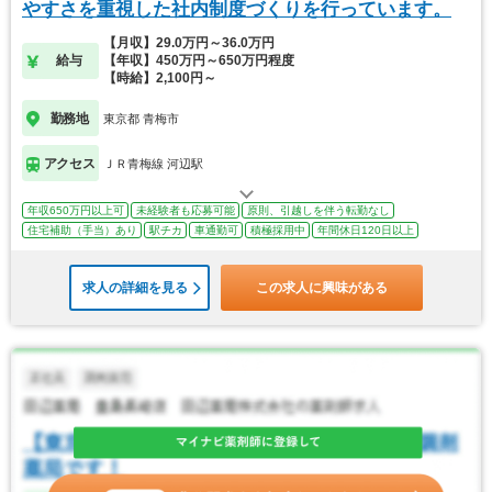
やすさを重視した社内制度づくりを行っています。
【月収】29.0万円～36.0万円
給与
【年収】450万円～650万円程度
【時給】2,100円～
勤務地
東京都 青梅市
アクセス
ＪＲ青梅線 河辺駅
年収650万円以上可
未経験者も応募可能
原則、引越しを伴う転勤なし
住宅補助（手当）あり
駅チカ
車通勤可
積極採用中
年間休日120日以上
求人の詳細を見る
この求人に興味がある