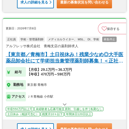
求人の詳細を見る
最新の募集状況を問い合わせる
更新日：2026年7月9日
保存する
正社員
学術・管理薬剤師
メディカルライター、 MSL、 DI、学術
募集停止
アルフレッサ株式会社 青梅支店の薬剤師求人
【東京都／青梅市】土日祝休み！残業少なめ◎大手医
薬品卸会社にて学術担当兼管理薬剤師募集！＜正社員
＞
【月収】29.1万円～36.3万円
給与
【年収】470万円～590万円
勤務地
東京都 青梅市
アクセス
ＪＲ青梅線 小作駅
年収550万円以上可
未経験者も応募可能
原則、引越しを伴う転勤なし
土日休み（相談可含む）
残業月10ｈ以下
年間休日120日以上