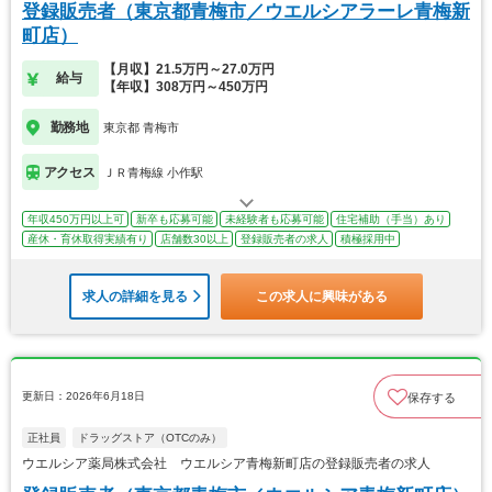
登録販売者（東京都青梅市／ウエルシアラーレ青梅新
町店）
【月収】21.5万円～27.0万円
給与
【年収】308万円～450万円
勤務地
東京都 青梅市
アクセス
ＪＲ青梅線 小作駅
年収450万円以上可
新卒も応募可能
未経験者も応募可能
住宅補助（手当）あり
産休・育休取得実績有り
店舗数30以上
登録販売者の求人
積極採用中
求人の詳細を見る
この求人に興味がある
更新日：2026年6月18日
保存する
正社員
ドラッグストア（OTCのみ）
ウエルシア薬局株式会社 ウエルシア青梅新町店の登録販売者の求人