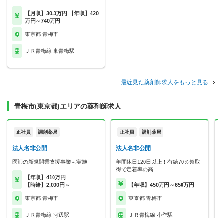
【月収】30.0万円 【年収】420
万円～740万円
東京都 青梅市
ＪＲ青梅線 東青梅駅
最近見た薬剤師求人をもっと見る
青梅市(東京都)エリアの薬剤師求人
正社員
調剤薬局
正社員
調剤薬局
法人名非公開
法人名非公開
医師の新規開業支援事業も実施
年間休日120日以上！有給70％超取
得で定着率の高…
【年収】410万円
【時給】2,000円～
【年収】450万円～650万円
東京都 青梅市
東京都 青梅市
ＪＲ青梅線 河辺駅
ＪＲ青梅線 小作駅