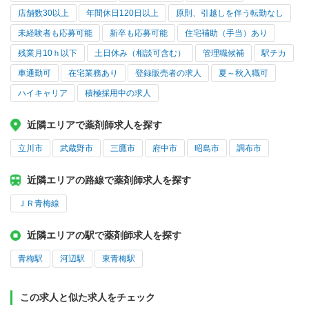
店舗数30以上
年間休日120日以上
原則、引越しを伴う転勤なし
未経験者も応募可能
新卒も応募可能
住宅補助（手当）あり
残業月10ｈ以下
土日休み（相談可含む）
管理職候補
駅チカ
車通勤可
在宅業務あり
登録販売者の求人
夏～秋入職可
ハイキャリア
積極採用中の求人
近隣エリアで薬剤師求人を探す
立川市
武蔵野市
三鷹市
府中市
昭島市
調布市
近隣エリアの路線で薬剤師求人を探す
ＪＲ青梅線
近隣エリアの駅で薬剤師求人を探す
青梅駅
河辺駅
東青梅駅
この求人と似た求人をチェック