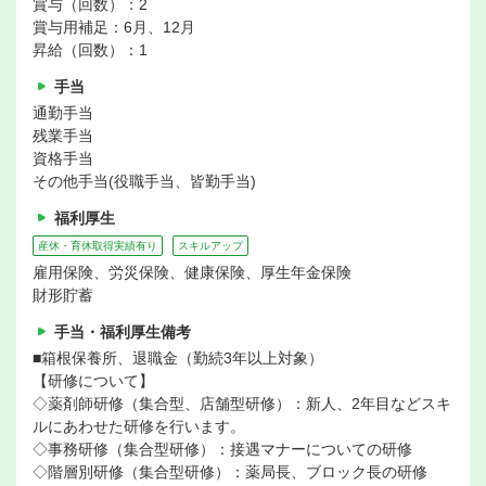
賞与（回数）：2
賞与用補足：6月、12月
昇給（回数）：1
手当
通勤手当
残業手当
資格手当
その他手当(役職手当、皆勤手当)
福利厚生
産休・育休取得実績有り
スキルアップ
雇用保険、労災保険、健康保険、厚生年金保険
財形貯蓄
手当・福利厚生備考
■箱根保養所、退職金（勤続3年以上対象）
【研修について】
◇薬剤師研修（集合型、店舗型研修）：新人、2年目などスキ
ルにあわせた研修を行います。
◇事務研修（集合型研修）：接遇マナーについての研修
◇階層別研修（集合型研修）：薬局長、ブロック長の研修