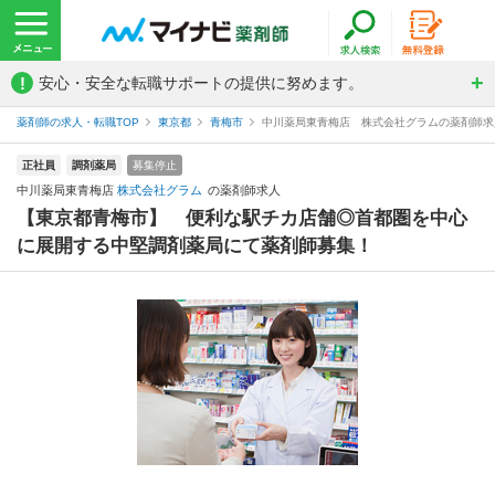
!
安心・安全な転職サポートの提供に努めます。
薬剤師の求人・転職TOP
東京都
青梅市
中川薬局東青梅店 株式会社グラムの薬剤師求
正社員
調剤薬局
募集停止
中川薬局東青梅店
株式会社グラム
の薬剤師求人
【東京都青梅市】 便利な駅チカ店舗◎首都圏を中心
に展開する中堅調剤薬局にて薬剤師募集！