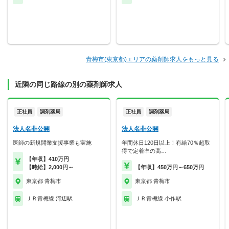
青梅市(東京都)エリアの薬剤師求人をもっと見る
近隣の同じ路線の別の薬剤師求人
正社員
調剤薬局
正社員
調剤薬局
法人名非公開
法人名非公開
医師の新規開業支援事業も実施
年間休日120日以上！有給70％超取
得で定着率の高…
【年収】410万円
【時給】2,000円～
【年収】450万円～650万円
東京都 青梅市
東京都 青梅市
ＪＲ青梅線 河辺駅
ＪＲ青梅線 小作駅