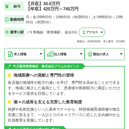
【月収】30.0万円
給与
【年収】420万円～740万円
月～金:09時00分～19時00分（休憩60分）,土:09時00分～13時
勤務時間
00分（休憩0分）
最寄り駅
ＪＲ青梅線「東青梅駅」 徒歩3分
アクセス
更新日：2026/08/06 求人番号：251889
求人情報
法人情報
類似の求人
中川薬局東青梅店 株式会社グラムのポイント
地域医療への貢献と専門性の習得
各店舗の地域性や処方の違いを学び、専門性を高めることができま
す。地域に根ざした薬局として、患者様や医師双方に満足いただけ
るサービス提供を目指しています。
個々の成長を支える充実した教育制度
挨拶や名刺交換といった基本マナーから、幹部候補育成研修や独立
支援に至るまで、一人ひとりのキャリアパスに応じたきめ細やかな
社員教育を実施しています。