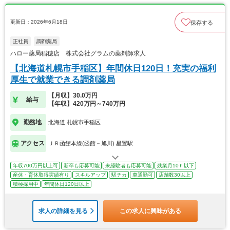
更新日：2026年6月18日
保存する
正社員
調剤薬局
ハロー薬局稲穂店 株式会社グラムの薬剤師求人
【北海道札幌市手稲区】年間休日120日！充実の福利
厚生で就業できる調剤薬局
【月収】30.0万円
給与
【年収】420万円～740万円
勤務地
北海道 札幌市手稲区
アクセス
ＪＲ函館本線(函館－旭川) 星置駅
年収700万円以上可
新卒も応募可能
未経験者も応募可能
残業月10ｈ以下
産休・育休取得実績有り
スキルアップ
駅チカ
車通勤可
店舗数30以上
積極採用中
年間休日120日以上
求人の詳細を見る
この求人に興味がある