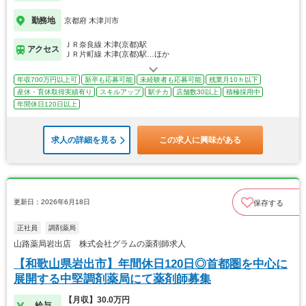
勤務地
京都府 木津川市
ＪＲ奈良線 木津(京都)駅
アクセス
ＪＲ片町線 木津(京都)駅…ほか
年収700万円以上可
新卒も応募可能
未経験者も応募可能
残業月10ｈ以下
産休・育休取得実績有り
スキルアップ
駅チカ
店舗数30以上
積極採用中
年間休日120日以上
求人の詳細を見る
この求人に興味がある
更新日：2026年6月18日
保存する
正社員
調剤薬局
山路薬局岩出店 株式会社グラムの薬剤師求人
【和歌山県岩出市】年間休日120日◎首都圏を中心に
展開する中堅調剤薬局にて薬剤師募集
【月収】30.0万円
給与