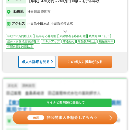
【年収】420万円～740万円30歳～モデル年収
勤務地
神奈川県 座間市
アクセス
小田急小田原線 小田急相模原駅
年収700万円以上可
新卒も応募可能
未経験者も応募可能
残業月10ｈ以下
産休・育休取得実績有り
スキルアップ
車通勤可
店舗数30以上
積極採用中
年間休日120日以上
求人の詳細を見る
この求人に興味がある