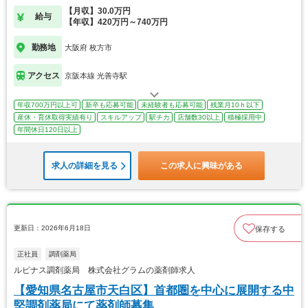
【月収】30.0万円
給与
【年収】420万円～740万円
勤務地
大阪府 枚方市
アクセス
京阪本線 光善寺駅
年収700万円以上可
新卒も応募可能
未経験者も応募可能
残業月10ｈ以下
産休・育休取得実績有り
スキルアップ
駅チカ
店舗数30以上
積極採用中
年間休日120日以上
求人の詳細を見る
この求人に興味がある
更新日：2026年6月18日
保存する
正社員
調剤薬局
ルピナス調剤薬局 株式会社グラムの薬剤師求人
【愛知県名古屋市天白区】首都圏を中心に展開する中
堅調剤薬局にて薬剤師募集