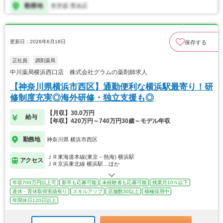
更新日：2026年6月18日
保存する
正社員
調剤薬局
中川薬局横浜西口店 株式会社グラムの薬剤師求人
【神奈川県横浜市西区】通勤便利な横浜駅最寄り！研
修制度充実◎海外研修・独立支援も◎
【月収】30.0万円
給与
【年収】420万円～740万円30歳～モデル年収
勤務地
神奈川県 横浜市西区
ＪＲ東海道本線(東京－熱海) 横浜駅
アクセス
ＪＲ京浜東北線 横浜駅…ほか
年収700万円以上可
新卒も応募可能
未経験者も応募可能
残業月10ｈ以下
産休・育休取得実績有り
スキルアップ
店舗数30以上
積極採用中
年間休日120日以上