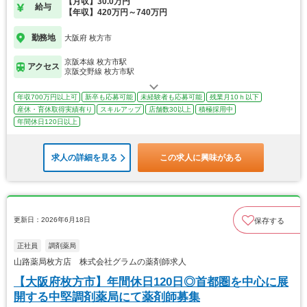
【月収】30.0万円
給与
【年収】420万円～740万円
勤務地
大阪府 枚方市
京阪本線 枚方市駅
アクセス
京阪交野線 枚方市駅
年収700万円以上可
新卒も応募可能
未経験者も応募可能
残業月10ｈ以下
産休・育休取得実績有り
スキルアップ
店舗数30以上
積極採用中
年間休日120日以上
求人の詳細を見る
この求人に興味がある
更新日：2026年6月18日
保存する
正社員
調剤薬局
山路薬局枚方店 株式会社グラムの薬剤師求人
【大阪府枚方市】年間休日120日◎首都圏を中心に展
開する中堅調剤薬局にて薬剤師募集