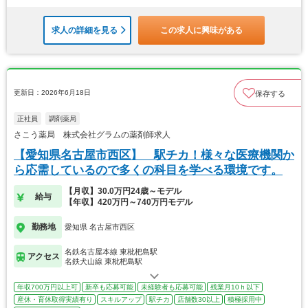
求人の詳細を見る
この求人に興味がある
更新日：2026年6月18日
保存する
正社員
調剤薬局
さこう薬局 株式会社グラムの薬剤師求人
【愛知県名古屋市西区】 駅チカ！様々な医療機関か
ら応需しているので多くの科目を学べる環境です。
【月収】30.0万円24歳～モデル
給与
【年収】420万円～740万円モデル
勤務地
愛知県 名古屋市西区
名鉄名古屋本線 東枇杷島駅
アクセス
名鉄犬山線 東枇杷島駅
年収700万円以上可
新卒も応募可能
未経験者も応募可能
残業月10ｈ以下
産休・育休取得実績有り
スキルアップ
駅チカ
店舗数30以上
積極採用中