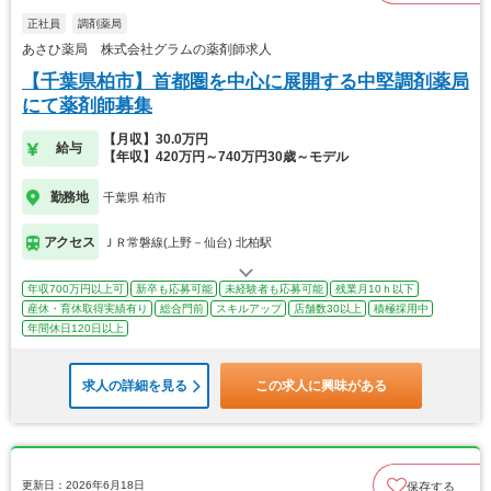
正社員
調剤薬局
あさひ薬局 株式会社グラムの薬剤師求人
【千葉県柏市】首都圏を中心に展開する中堅調剤薬局
にて薬剤師募集
【月収】30.0万円
給与
【年収】420万円～740万円30歳～モデル
勤務地
千葉県 柏市
アクセス
ＪＲ常磐線(上野－仙台) 北柏駅
年収700万円以上可
新卒も応募可能
未経験者も応募可能
残業月10ｈ以下
産休・育休取得実績有り
総合門前
スキルアップ
店舗数30以上
積極採用中
年間休日120日以上
求人の詳細を見る
この求人に興味がある
更新日：2026年6月18日
保存する