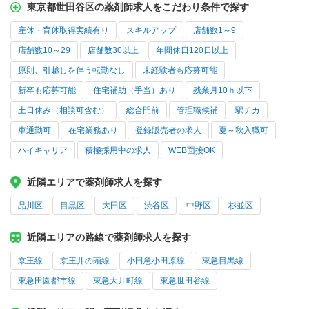
東京都世田谷区の薬剤師求人をこだわり条件で探す
産休・育休取得実績有り
スキルアップ
店舗数1～9
店舗数10～29
店舗数30以上
年間休日120日以上
原則、引越しを伴う転勤なし
未経験者も応募可能
新卒も応募可能
住宅補助（手当）あり
残業月10ｈ以下
土日休み（相談可含む）
総合門前
管理職候補
駅チカ
車通勤可
在宅業務あり
登録販売者の求人
夏～秋入職可
ハイキャリア
積極採用中の求人
WEB面接OK
近隣エリアで薬剤師求人を探す
品川区
目黒区
大田区
渋谷区
中野区
杉並区
近隣エリアの路線で薬剤師求人を探す
京王線
京王井の頭線
小田急小田原線
東急目黒線
東急田園都市線
東急大井町線
東急世田谷線