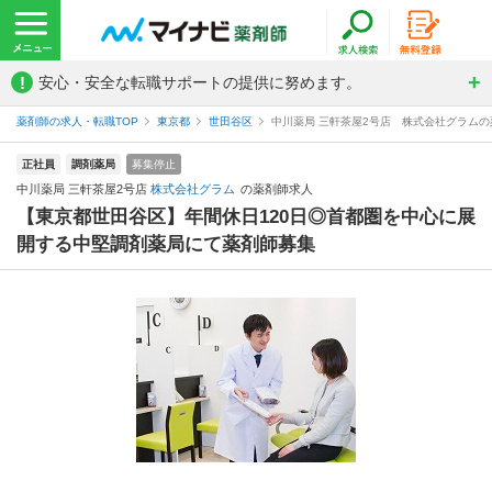
!
安心・安全な転職サポートの提供に努めます。
薬剤師の求人・転職TOP
東京都
世田谷区
中川薬局 三軒茶屋2号店 株式会社グラム
正社員
調剤薬局
募集停止
中川薬局 三軒茶屋2号店
株式会社グラム
の薬剤師求人
【東京都世田谷区】年間休日120日◎首都圏を中心に展
開する中堅調剤薬局にて薬剤師募集