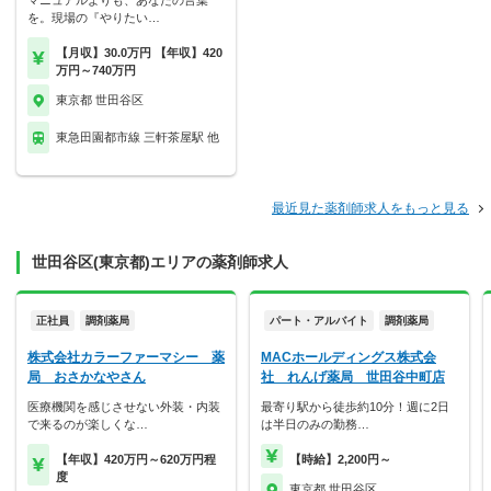
マニュアルよりも、あなたの言葉
を。現場の『やりたい…
【月収】30.0万円 【年収】420
万円～740万円
東京都 世田谷区
東急田園都市線 三軒茶屋駅 他
最近見た薬剤師求人をもっと見る
世田谷区(東京都)エリアの薬剤師求人
正社員
調剤薬局
パート・アルバイト
調剤薬局
株式会社カラーファーマシー 薬
MACホールディングス株式会
局 おさかなやさん
社 れんげ薬局 世田谷中町店
医療機関を感じさせない外装・内装
最寄り駅から徒歩約10分！週に2日
で来るのが楽しくな…
は半日のみの勤務…
【年収】420万円～620万円程
【時給】2,200円～
度
東京都 世田谷区