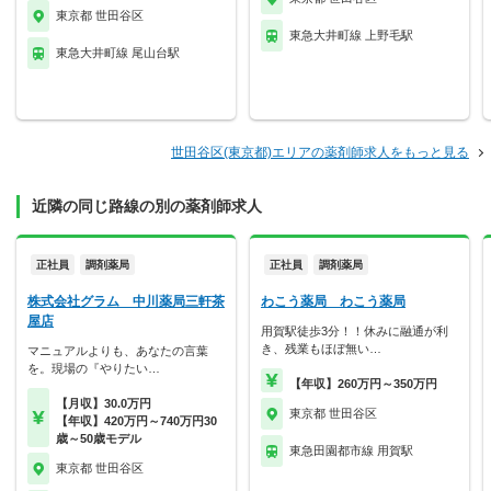
東京都 世田谷区
東急大井町線 上野毛駅
東急大井町線 尾山台駅
世田谷区(東京都)エリアの薬剤師求人をもっと見る
近隣の同じ路線の別の薬剤師求人
正社員
調剤薬局
正社員
調剤薬局
株式会社グラム 中川薬局三軒茶
わこう薬局 わこう薬局
屋店
用賀駅徒歩3分！！休みに融通が利
き、残業もほぼ無い…
マニュアルよりも、あなたの言葉
を。現場の『やりたい…
【年収】260万円～350万円
【月収】30.0万円
東京都 世田谷区
【年収】420万円～740万円30
歳～50歳モデル
東急田園都市線 用賀駅
東京都 世田谷区