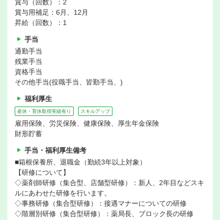
賞与（回数）：2
賞与用補足：6月、12月
昇給（回数）：1
手当
通勤手当
残業手当
資格手当
その他手当(役職手当、皆勤手当、)
福利厚生
産休・育休取得実績有り
スキルアップ
雇用保険、労災保険、健康保険、厚生年金保険
財形貯蓄
手当・福利厚生備考
■箱根保養所、退職金（勤続3年以上対象）
【研修について】
◇薬剤師研修（集合型、店舗型研修）：新人、2年目などスキ
ルにあわせた研修を行います。
◇事務研修（集合型研修）：接遇マナーについての研修
◇階層別研修（集合型研修）：薬局長、ブロック長の研修