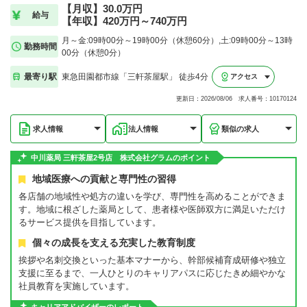
【月収】30.0万円
給与
【年収】420万円～740万円
月～金:09時00分～19時00分（休憩60分）,土:09時00分～13時
勤務時間
00分（休憩0分）
最寄り駅
東急田園都市線「三軒茶屋駅」 徒歩4分
アクセス
更新日：2026/08/06 求人番号：10170124
求人情報
法人情報
類似の求人
中川薬局 三軒茶屋2号店 株式会社グラムのポイント
地域医療への貢献と専門性の習得
各店舗の地域性や処方の違いを学び、専門性を高めることができま
す。地域に根ざした薬局として、患者様や医師双方に満足いただけ
るサービス提供を目指しています。
個々の成長を支える充実した教育制度
挨拶や名刺交換といった基本マナーから、幹部候補育成研修や独立
支援に至るまで、一人ひとりのキャリアパスに応じたきめ細やかな
社員教育を実施しています。