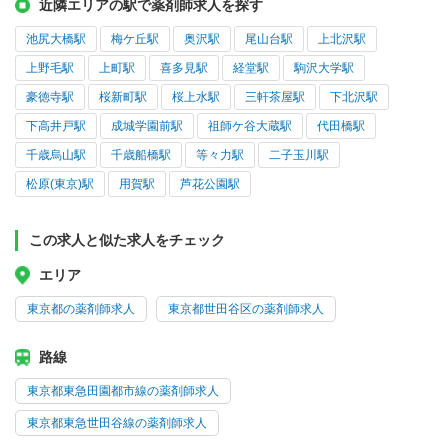
近隣エリアの駅で薬剤師求人を探す
池尻大橋駅
梅ケ丘駅
奥沢駅
尾山台駅
上北沢駅
上野毛駅
上町駅
喜多見駅
経堂駅
駒沢大学駅
豪徳寺駅
桜新町駅
桜上水駅
三軒茶屋駅
下北沢駅
下高井戸駅
成城学園前駅
祖師ケ谷大蔵駅
代田橋駅
千歳烏山駅
千歳船橋駅
等々力駅
二子玉川駅
松原(東京)駅
用賀駅
芦花公園駅
この求人と似た求人をチェック
エリア
東京都の薬剤師求人
東京都世田谷区の薬剤師求人
路線
東京都東急田園都市線の薬剤師求人
東京都東急世田谷線の薬剤師求人