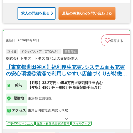
求人の詳細を見る
最新の募集状況を問い合わせる
更新日：2026年6月18日
保存する
正社員
ドラッグストア（OTCのみ）
募集停止
株式会社トモズ トモズ 野沢店の薬剤師求人
【東京都世田谷区】福利厚生充実♪システム面も充実
の安心環境◎清潔で利用しやすい店舗づくりが特徴
的！
【月収】33.2万円～45.0万円※薬剤師手当含む
給与
【年収】480万円～690万円※薬剤師手当含む
勤務地
東京都 世田谷区
アクセス
東急田園都市線 駒沢大学駅
年収650万円以上可
産休・育休取得実績有り
スキルアップ