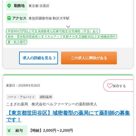
勤務地
東京都 目黒区
アクセス
東急田園都市線 駒沢大学駅
年収800万円以上可
未経験者も応募可能
住宅補助（手当）あり
産休・育休取得実績有り
スキルアップ
駅チカ
店舗数30以上
積極採用中
夏～秋入職可
求人の詳細を見る
この求人に興味がある
更新日：2026年5月26日
保存する
パート・アルバイト
調剤薬局
こまざわ薬局 株式会社ベルファーマシーの薬剤師求人
【東京都世田谷区】域密着型の薬局にて薬剤師の募集
です！
給与
【時給】2,000円～2,200円