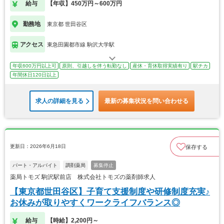
給与
【年収】450万円～600万円
勤務地
東京都 世田谷区
アクセス
東急田園都市線 駒沢大学駅
年収600万円以上可
原則、引越しを伴う転勤なし
産休・育休取得実績有り
駅チカ
年間休日120日以上
求人の詳細を見る
最新の募集状況を問い合わせる
更新日：2026年6月18日
保存する
パート・アルバイト
調剤薬局
募集停止
薬局トモズ 駒沢駅前店 株式会社トモズの薬剤師求人
【東京都世田谷区】子育て支援制度や研修制度充実♪
お休みが取りやすくワークライフバランス◎
給与
【時給】2,200円～