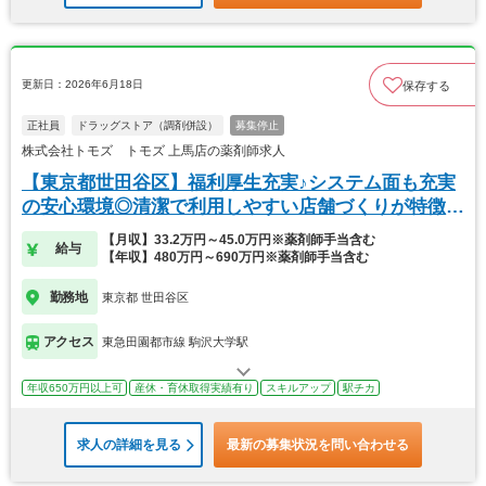
更新日：2026年6月18日
保存する
正社員
ドラッグストア（調剤併設）
募集停止
株式会社トモズ トモズ 上馬店の薬剤師求人
【東京都世田谷区】福利厚生充実♪システム面も充実
の安心環境◎清潔で利用しやすい店舗づくりが特徴
的！
【月収】33.2万円～45.0万円※薬剤師手当含む
給与
【年収】480万円～690万円※薬剤師手当含む
勤務地
東京都 世田谷区
アクセス
東急田園都市線 駒沢大学駅
年収650万円以上可
産休・育休取得実績有り
スキルアップ
駅チカ
求人の詳細を見る
最新の募集状況を問い合わせる