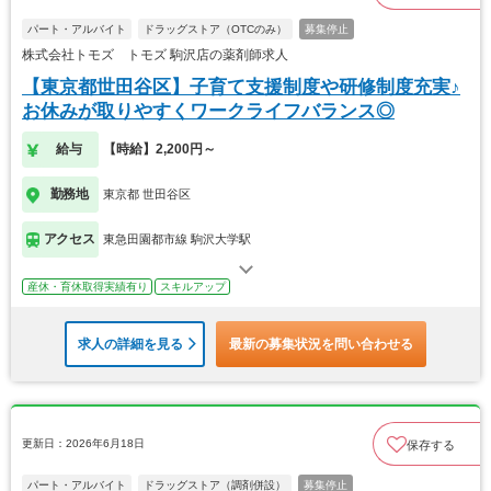
パート・アルバイト
ドラッグストア（OTCのみ）
募集停止
株式会社トモズ トモズ 駒沢店の薬剤師求人
【東京都世田谷区】子育て支援制度や研修制度充実♪
お休みが取りやすくワークライフバランス◎
給与
【時給】2,200円～
勤務地
東京都 世田谷区
アクセス
東急田園都市線 駒沢大学駅
産休・育休取得実績有り
スキルアップ
求人の詳細を見る
最新の募集状況を問い合わせる
更新日：2026年6月18日
保存する
パート・アルバイト
ドラッグストア（調剤併設）
募集停止