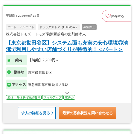
更新日：2026年6月18日
保存する
パート・アルバイト
ドラッグストア（OTCのみ）
募集停止
株式会社トモズ トモズ 駒沢駅前店の薬剤師求人
【東京都世田谷区】システム面も充実の安心環境◎清
潔で利用しやすい店舗づくりが特徴的！＜パート＞
給与
【時給】2,200円～
勤務地
東京都 世田谷区
アクセス
東急田園都市線 駒沢大学駅
産休・育休取得実績有り
スキルアップ
駅チカ
求人の詳細を見る
最新の募集状況を問い合わせる