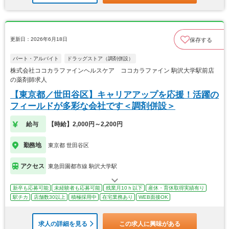
更新日：2026年6月18日
保存する
パート・アルバイト
ドラッグストア（調剤併設）
株式会社ココカラファインヘルスケア ココカラファイン 駒沢大学駅前店
の薬剤師求人
【東京都／世田谷区】キャリアアップを応援！活躍の
フィールドが多彩な会社です＜調剤併設＞
給与
【時給】2,000円～2,200円
勤務地
東京都 世田谷区
アクセス
東急田園都市線 駒沢大学駅
新卒も応募可能
未経験者も応募可能
残業月10ｈ以下
産休・育休取得実績有り
駅チカ
店舗数30以上
積極採用中
在宅業務あり
WEB面接OK
求人の詳細を見る
この求人に興味がある