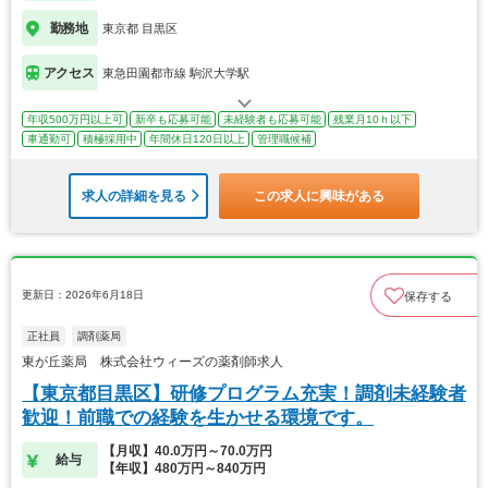
勤務地
東京都 目黒区
アクセス
東急田園都市線 駒沢大学駅
年収500万円以上可
新卒も応募可能
未経験者も応募可能
残業月10ｈ以下
車通勤可
積極採用中
年間休日120日以上
管理職候補
求人の詳細を見る
この求人に興味がある
更新日：2026年6月18日
保存する
正社員
調剤薬局
東が丘薬局 株式会社ウィーズの薬剤師求人
【東京都目黒区】研修プログラム充実！調剤未経験者
歓迎！前職での経験を生かせる環境です。
【月収】40.0万円～70.0万円
給与
【年収】480万円～840万円