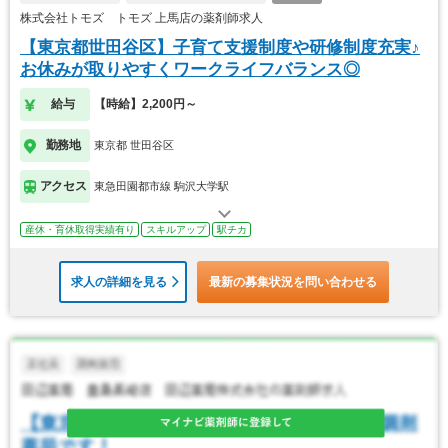
株式会社トモズ トモズ 上馬店の薬剤師求人
【東京都世田谷区】子育て支援制度や研修制度充実♪
お休みが取りやすくワークライフバランス◎
給与
【時給】2,200円～
勤務地
東京都 世田谷区
アクセス
東急田園都市線 駒沢大学駅
産休・育休取得実績有り
スキルアップ
駅チカ
求人の詳細を見る
最新の募集状況を問い合わせる