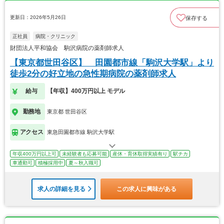
更新日：2026年5月26日
保存する
正社員
病院・クリニック
財団法人平和協会 駒沢病院の薬剤師求人
【東京都世田谷区】 田園都市線「駒沢大学駅」より
徒歩2分の好立地の急性期病院の薬剤師求人
給与
【年収】400万円以上 モデル
勤務地
東京都 世田谷区
アクセス
東急田園都市線 駒沢大学駅
年収400万円以上可
未経験者も応募可能
産休・育休取得実績有り
駅チカ
車通勤可
積極採用中
夏～秋入職可
求人の詳細を見る
この求人に興味がある