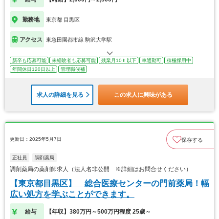
勤務地
東京都 目黒区
アクセス
東急田園都市線 駒沢大学駅
新卒も応募可能
未経験者も応募可能
残業月10ｈ以下
車通勤可
積極採用中
年間休日120日以上
管理職候補
求人の詳細を見る
この求人に興味がある
更新日：2025年5月7日
保存する
正社員
調剤薬局
調剤薬局の薬剤師求人（法人名非公開 ※詳細はお問合せください）
【東京都目黒区】 総合医療センターの門前薬局！幅
広い処方を学ぶことができます。
給与
【年収】380万円～500万円程度 25歳～