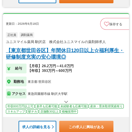
更新日：2026年6月18日
保存する
正社員
調剤薬局
ユニスマイル薬局 駒沢店 株式会社ユニスマイルの薬剤師求人
【東京都世田谷区】年間休日120日以上☆福利厚生・
研修制度充実の安心環境◎
【月収】26.2万円～41.0万円
給与
【年収】393万円～600万円
勤務地
東京都 世田谷区
アクセス
東急田園都市線 駒沢大学駅
年収600万円以上可
新卒も応募可能
未経験者も応募可能
産休・育休取得実績有り
スキルアップ
駅チカ
店舗数30以上
積極採用中
求人の詳細を見る
この求人に興味がある