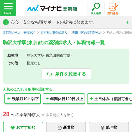
!
安心・安全な転職サポートの提供に努めます。
薬剤師の求人・転職TOP
東京都の薬剤師求人
世田谷区の薬剤師求人
駒沢大学駅の薬剤
駒沢大学駅(東京都)の薬剤師求人・転職情報一覧
勤務地
駒沢大学駅(東急田園都市線)
その他
指定なし
条件を変更する
人気のこだわり条件を追加する
残業月10ｈ以下
年間休日120日以上
土日休み（相談可含
28
件の薬剤師求人
※ 非公開求人を除く
おすすめ順
新着順
給与順