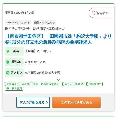
更新日：2026年5月26日
保存する
パート・アルバイト
病院・クリニック
財団法人平和協会 駒沢病院の薬剤師求人
【東京都世田谷区】 田園都市線「駒沢大学駅」より
徒歩2分の好立地の急性期病院の薬剤師求人
給与
【時給】2,000円～
勤務地
東京都 世田谷区
アクセス
東急田園都市線 駒沢大学駅
未経験者も応募可能
産休・育休取得実績有り
駅チカ
車通勤可
積極採用中
夏～秋入職可
求人の詳細を見る
この求人に興味がある