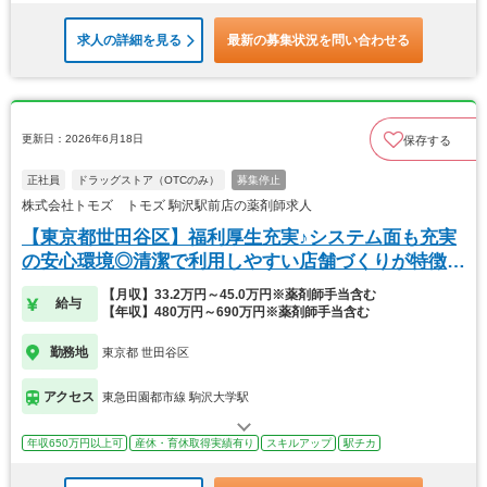
求人の詳細を見る
最新の募集状況を問い合わせる
更新日：2026年6月18日
保存する
正社員
ドラッグストア（OTCのみ）
募集停止
株式会社トモズ トモズ 駒沢駅前店の薬剤師求人
【東京都世田谷区】福利厚生充実♪システム面も充実
の安心環境◎清潔で利用しやすい店舗づくりが特徴
的！
【月収】33.2万円～45.0万円※薬剤師手当含む
給与
【年収】480万円～690万円※薬剤師手当含む
勤務地
東京都 世田谷区
アクセス
東急田園都市線 駒沢大学駅
年収650万円以上可
産休・育休取得実績有り
スキルアップ
駅チカ