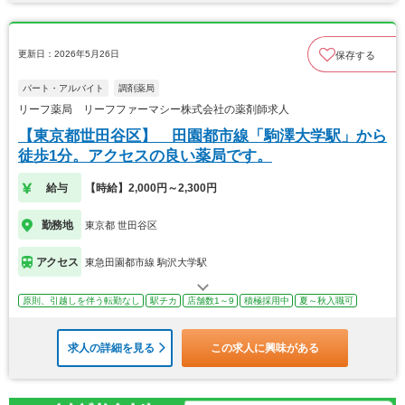
更新日：2026年5月26日
保存する
パート・アルバイト
調剤薬局
リーフ薬局 リーフファーマシー株式会社の薬剤師求人
【東京都世田谷区】 田園都市線「駒澤大学駅」から
徒歩1分。アクセスの良い薬局です。
給与
【時給】2,000円～2,300円
勤務地
東京都 世田谷区
アクセス
東急田園都市線 駒沢大学駅
原則、引越しを伴う転勤なし
駅チカ
店舗数1～9
積極採用中
夏～秋入職可
求人の詳細を見る
この求人に興味がある