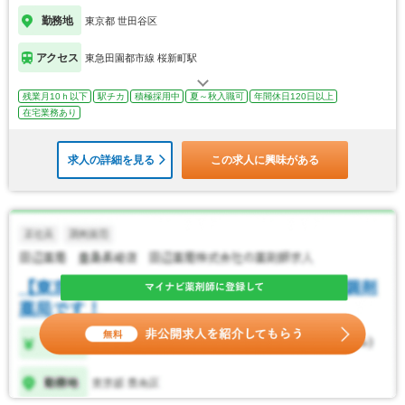
勤務地
東京都 世田谷区
アクセス
東急田園都市線 桜新町駅
残業月10ｈ以下
駅チカ
積極採用中
夏～秋入職可
年間休日120日以上
在宅業務あり
求人の詳細を見る
この求人に興味がある