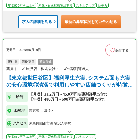
年収650万円以上可
産休・育休取得実績有り
スキルアップ
駅チカ
求人の詳細を見る
最新の募集状況を問い合わせる
更新日：2026年6月18日
保存する
正社員
調剤薬局
募集停止
薬局トモズ 駒沢店 株式会社トモズの薬剤師求人
【東京都世田谷区】福利厚生充実♪システム面も充実
の安心環境◎清潔で利用しやすい店舗づくりが特徴
的！
【月収】33.2万円～45.0万円※薬剤師手当含む
給与
【年収】480万円～690万円※薬剤師手当含む
勤務地
東京都 世田谷区
アクセス
東急田園都市線 駒沢大学駅
年収650万円以上可
産休・育休取得実績有り
スキルアップ