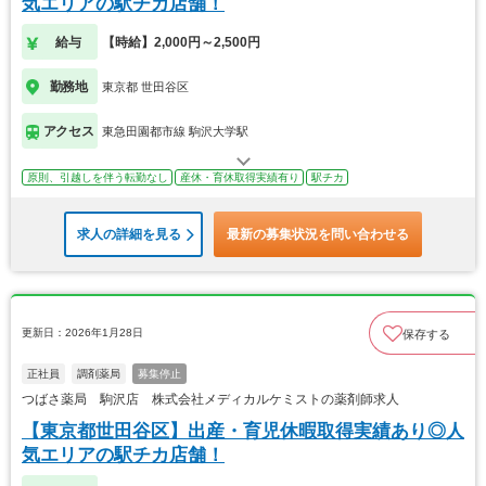
気エリアの駅チカ店舗！
給与
【時給】2,000円～2,500円
勤務地
東京都 世田谷区
アクセス
東急田園都市線 駒沢大学駅
原則、引越しを伴う転勤なし
産休・育休取得実績有り
駅チカ
求人の詳細を見る
最新の募集状況を問い合わせる
更新日：2026年1月28日
保存する
正社員
調剤薬局
募集停止
つばさ薬局 駒沢店 株式会社メディカルケミストの薬剤師求人
【東京都世田谷区】出産・育児休暇取得実績あり◎人
気エリアの駅チカ店舗！