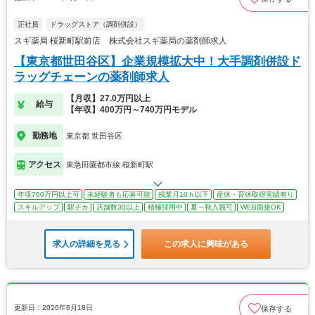
正社員
ドラッグストア（調剤併設）
スギ薬局 桜新町駅前店 株式会社スギ薬局の薬剤師求人
【東京都世田谷区】企業規模拡大中！大手調剤併設ド
ラッグチェーンの薬剤師求人
【月収】27.0万円以上
給与
【年収】400万円～740万円モデル
勤務地
東京都 世田谷区
アクセス
東急田園都市線 桜新町駅
年収700万円以上可
未経験者も応募可能
残業月10ｈ以下
産休・育休取得実績有り
スキルアップ
駅チカ
店舗数30以上
積極採用中
夏～秋入職可
WEB面接OK
求人の詳細を見る
この求人に興味がある
更新日：2026年6月18日
保存する