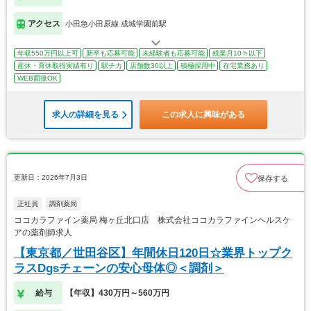
アクセス
小田急小田原線 成城学園前駅
年収550万円以上可
新卒も応募可能
未経験者も応募可能
残業月10ｈ以下
産休・育休取得実績有り
駅チカ
店舗数30以上
積極採用中
在宅業務あり
WEB面接OK
求人の詳細を見る
この求人に興味がある
更新日：2026年7月3日
保存する
正社員
調剤薬局
ココカラファイン薬局 梅ヶ丘北口店 株式会社ココカラファインヘルスケ
アの薬剤師求人
【東京都／世田谷区】年間休日120日☆業界トップク
ラスDgsチェーンの安心母体◎＜調剤＞
給与
【年収】430万円～560万円