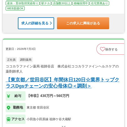
産休・育休取得実績有り
駅チカ
店舗数30以上
積極採用中
在宅業務あり
WEB面接OK
求人の詳細を見る
この求人に興味がある
更新日：2026年7月3日
保存する
正社員
調剤薬局
ココカラファイン薬局 祖師谷店 株式会社ココカラファインヘルスケアの
薬剤師求人
【東京都／世田谷区】年間休日120日☆業界トップク
ラスDgsチェーンの安心母体◎＜調剤＞
給与
【年収】430万円～560万円
勤務地
東京都 世田谷区
アクセス
小田急小田原線 祖師ケ谷大蔵駅