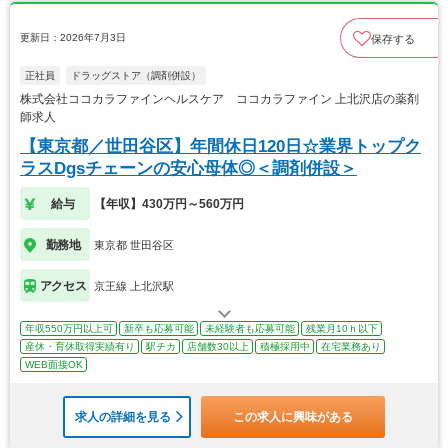
更新日：2026年7月3日
保存する
正社員
ドラッグストア（調剤併設）
株式会社ココカラファインヘルスケア ココカラファイン 上北沢店の薬剤
師求人
【東京都／世田谷区】年間休日120日☆業界トップク
ラスDgsチェーンの安心母体◎＜調剤併設＞
給与
【年収】430万円～560万円
勤務地
東京都 世田谷区
アクセス
京王線 上北沢駅
年収550万円以上可
新卒も応募可能
未経験者も応募可能
残業月10ｈ以下
産休・育休取得実績有り
駅チカ
店舗数30以上
積極採用中
在宅業務あり
WEB面接OK
求人の詳細を見る
この求人に興味がある