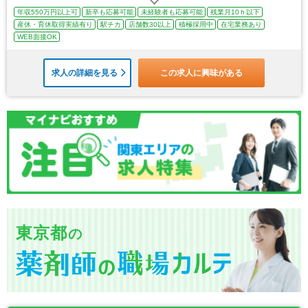
年収550万円以上可
新卒も応募可能
未経験者も応募可能
残業月10ｈ以下
産休・育休取得実績有り
駅チカ
店舗数30以上
積極採用中
在宅業務あり
WEB面接OK
求人の詳細を見る
この求人に興味がある
東京都
の