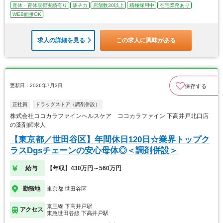
産休・育休取得実績有り
駅チカ
店舗数30以上
積極採用中
在宅業務あり
WEB面接OK
求人の詳細を見る
この求人に興味がある
更新日：2026年7月3日
保存する
正社員
ドラッグストア（調剤併設）
株式会社ココカラファインヘルスケア ココカラファイン 下高井戸北口店
の薬剤師求人
【東京都／世田谷区】年間休日120日☆業界トップク
ラスDgsチェーンの安心母体◎＜調剤併設＞
給与
【年収】430万円～560万円
勤務地
東京都 世田谷区
京王線 下高井戸駅
アクセス
東急世田谷線 下高井戸駅