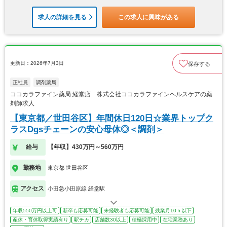
求人の詳細を見る
この求人に興味がある
更新日：2026年7月3日
保存する
正社員
調剤薬局
ココカラファイン薬局 経堂店 株式会社ココカラファインヘルスケアの薬
剤師求人
【東京都／世田谷区】年間休日120日☆業界トップク
ラスDgsチェーンの安心母体◎＜調剤＞
給与
【年収】430万円～560万円
勤務地
東京都 世田谷区
アクセス
小田急小田原線 経堂駅
年収550万円以上可
新卒も応募可能
未経験者も応募可能
残業月10ｈ以下
産休・育休取得実績有り
駅チカ
店舗数30以上
積極採用中
在宅業務あり