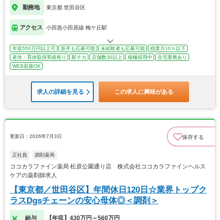
勤務地
東京都 世田谷区
アクセス
小田急小田原線 梅ケ丘駅
年収550万円以上可
新卒も応募可能
未経験者も応募可能
残業月10ｈ以下
産休・育休取得実績有り
駅チカ
店舗数30以上
積極採用中
在宅業務あり
WEB面接OK
求人の詳細を見る
この求人に興味がある
更新日：2026年7月3日
保存する
正社員
調剤薬局
ココカラファイン薬局 松原公園通り店 株式会社ココカラファインヘルス
ケアの薬剤師求人
【東京都／世田谷区】年間休日120日☆業界トップク
ラスDgsチェーンの安心母体◎＜調剤＞
給与
【年収】430万円～560万円