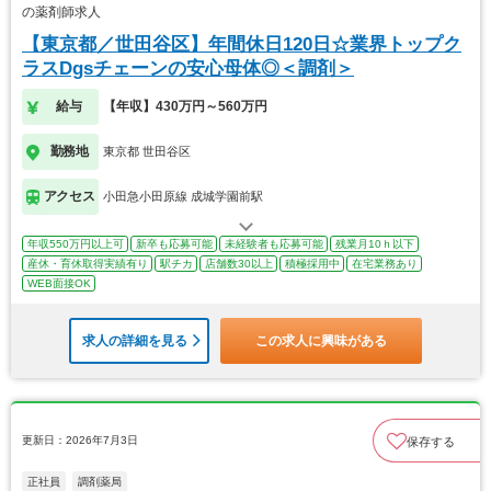
の薬剤師求人
【東京都／世田谷区】年間休日120日☆業界トップク
ラスDgsチェーンの安心母体◎＜調剤＞
給与
【年収】430万円～560万円
勤務地
東京都 世田谷区
アクセス
小田急小田原線 成城学園前駅
年収550万円以上可
新卒も応募可能
未経験者も応募可能
残業月10ｈ以下
産休・育休取得実績有り
駅チカ
店舗数30以上
積極採用中
在宅業務あり
WEB面接OK
求人の詳細を見る
この求人に興味がある
更新日：2026年7月3日
保存する
正社員
調剤薬局