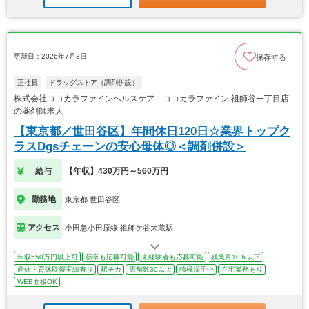
更新日：2026年7月3日
保存する
正社員
ドラッグストア（調剤併設）
株式会社ココカラファインヘルスケア ココカラファイン 祖師谷一丁目店
の薬剤師求人
【東京都／世田谷区】年間休日120日☆業界トップク
ラスDgsチェーンの安心母体◎＜調剤併設＞
給与
【年収】430万円～560万円
勤務地
東京都 世田谷区
アクセス
小田急小田原線 祖師ケ谷大蔵駅
年収550万円以上可
新卒も応募可能
未経験者も応募可能
残業月10ｈ以下
産休・育休取得実績有り
駅チカ
店舗数30以上
積極採用中
在宅業務あり
WEB面接OK