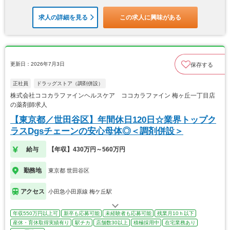
求人の詳細を見る
この求人に興味がある
更新日：2026年7月3日
保存する
正社員
ドラッグストア（調剤併設）
株式会社ココカラファインヘルスケア ココカラファイン 梅ヶ丘一丁目店
の薬剤師求人
【東京都／世田谷区】年間休日120日☆業界トップク
ラスDgsチェーンの安心母体◎＜調剤併設＞
給与
【年収】430万円～560万円
勤務地
東京都 世田谷区
アクセス
小田急小田原線 梅ケ丘駅
年収550万円以上可
新卒も応募可能
未経験者も応募可能
残業月10ｈ以下
産休・育休取得実績有り
駅チカ
店舗数30以上
積極採用中
在宅業務あり