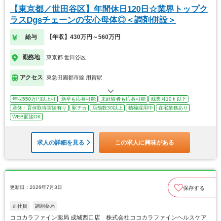
【東京都／世田谷区】年間休日120日☆業界トップク
ラスDgsチェーンの安心母体◎＜調剤併設＞
給与
【年収】430万円～560万円
勤務地
東京都 世田谷区
アクセス
東急田園都市線 用賀駅
年収550万円以上可
新卒も応募可能
未経験者も応募可能
残業月10ｈ以下
産休・育休取得実績有り
駅チカ
店舗数30以上
積極採用中
在宅業務あり
WEB面接OK
求人の詳細を見る
この求人に興味がある
更新日：2026年7月3日
保存する
正社員
調剤薬局
ココカラファイン薬局 成城西口店 株式会社ココカラファインヘルスケア