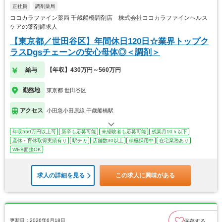
正社員
調剤薬局
ココカラファイン薬局 千歳船橋調剤店 株式会社ココカラファインヘルス
ケアの薬剤師求人
【東京都／世田谷区】年間休日120日☆業界トップク
ラスDgsチェーンの安心母体◎＜調剤＞
給与
【年収】430万円～560万円
勤務地
東京都 世田谷区
アクセス
小田急小田原線 千歳船橋駅
年収550万円以上可
新卒も応募可能
未経験者も応募可能
残業月10ｈ以下
産休・育休取得実績有り
駅チカ
店舗数30以上
積極採用中
在宅業務あり
WEB面接OK
求人の詳細を見る
この求人に興味がある
更新日：2026年6月18日
保存する