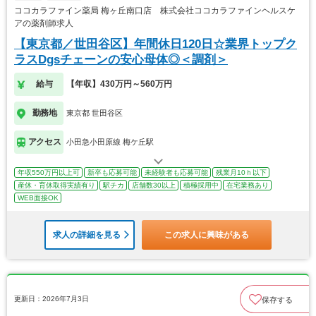
ココカラファイン薬局 梅ヶ丘南口店 株式会社ココカラファインヘルスケ
アの薬剤師求人
【東京都／世田谷区】年間休日120日☆業界トップク
ラスDgsチェーンの安心母体◎＜調剤＞
給与
【年収】430万円～560万円
勤務地
東京都 世田谷区
アクセス
小田急小田原線 梅ケ丘駅
年収550万円以上可
新卒も応募可能
未経験者も応募可能
残業月10ｈ以下
産休・育休取得実績有り
駅チカ
店舗数30以上
積極採用中
在宅業務あり
WEB面接OK
求人の詳細を見る
この求人に興味がある
更新日：2026年7月3日
保存する