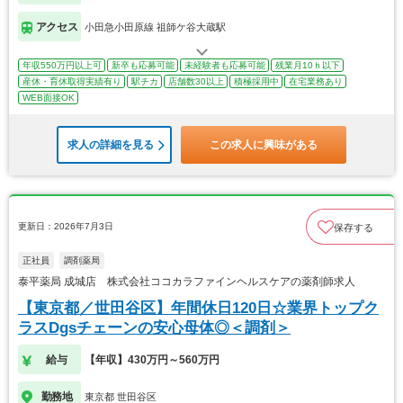
アクセス
小田急小田原線 祖師ケ谷大蔵駅
年収550万円以上可
新卒も応募可能
未経験者も応募可能
残業月10ｈ以下
産休・育休取得実績有り
駅チカ
店舗数30以上
積極採用中
在宅業務あり
WEB面接OK
求人の詳細を見る
この求人に興味がある
更新日：2026年7月3日
保存する
正社員
調剤薬局
泰平薬局 成城店 株式会社ココカラファインヘルスケアの薬剤師求人
【東京都／世田谷区】年間休日120日☆業界トップク
ラスDgsチェーンの安心母体◎＜調剤＞
給与
【年収】430万円～560万円
勤務地
東京都 世田谷区