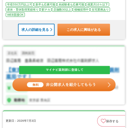
年収550万円以上可
新卒も応募可能
未経験者も応募可能
残業月10ｈ以下
産休・育休取得実績有り
駅チカ
店舗数30以上
積極採用中
在宅業務あり
WEB面接OK
求人の詳細を見る
この求人に興味がある
更新日：2026年7月3日
保存する