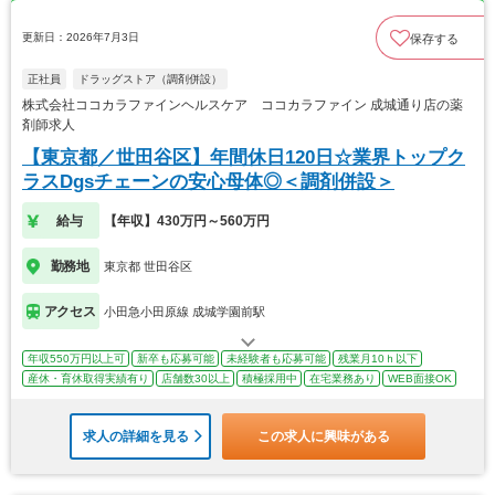
更新日：2026年7月3日
保存する
正社員
ドラッグストア（調剤併設）
株式会社ココカラファインヘルスケア ココカラファイン 成城通り店の薬
剤師求人
【東京都／世田谷区】年間休日120日☆業界トップク
ラスDgsチェーンの安心母体◎＜調剤併設＞
給与
【年収】430万円～560万円
勤務地
東京都 世田谷区
アクセス
小田急小田原線 成城学園前駅
年収550万円以上可
新卒も応募可能
未経験者も応募可能
残業月10ｈ以下
産休・育休取得実績有り
店舗数30以上
積極採用中
在宅業務あり
WEB面接OK
求人の詳細を見る
この求人に興味がある