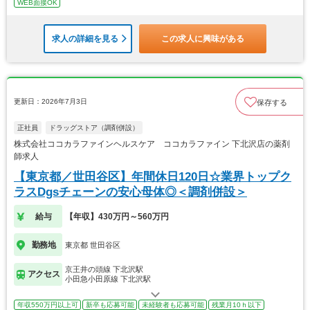
WEB面接OK
求人の詳細を見る
この求人に興味がある
更新日：2026年7月3日
保存する
正社員
ドラッグストア（調剤併設）
株式会社ココカラファインヘルスケア ココカラファイン 下北沢店の薬剤
師求人
【東京都／世田谷区】年間休日120日☆業界トップク
ラスDgsチェーンの安心母体◎＜調剤併設＞
給与
【年収】430万円～560万円
勤務地
東京都 世田谷区
京王井の頭線 下北沢駅
アクセス
小田急小田原線 下北沢駅
年収550万円以上可
新卒も応募可能
未経験者も応募可能
残業月10ｈ以下