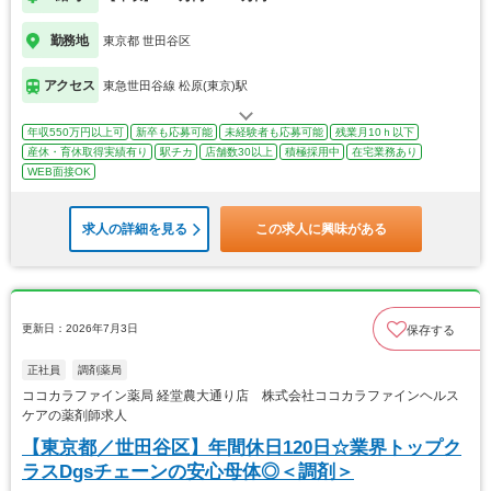
勤務地
東京都 世田谷区
アクセス
東急世田谷線 松原(東京)駅
年収550万円以上可
新卒も応募可能
未経験者も応募可能
残業月10ｈ以下
産休・育休取得実績有り
駅チカ
店舗数30以上
積極採用中
在宅業務あり
WEB面接OK
求人の詳細を見る
この求人に興味がある
更新日：2026年7月3日
保存する
正社員
調剤薬局
ココカラファイン薬局 経堂農大通り店 株式会社ココカラファインヘルス
ケアの薬剤師求人
【東京都／世田谷区】年間休日120日☆業界トップク
ラスDgsチェーンの安心母体◎＜調剤＞