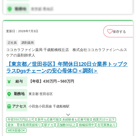
更新日：2026年7月3日
保存する
正社員
調剤薬局
ココカラファイン薬局 千歳船橋桜丘店 株式会社ココカラファインヘルス
ケアの薬剤師求人
【東京都／世田谷区】年間休日120日☆業界トップク
ラスDgsチェーンの安心母体◎＜調剤＞
給与
【年収】430万円～560万円
勤務地
東京都 世田谷区
アクセス
小田急小田原線 千歳船橋駅
年収550万円以上可
新卒も応募可能
未経験者も応募可能
残業月10ｈ以下
産休・育休取得実績有り
駅チカ
店舗数30以上
積極採用中
在宅業務あり
WEB面接OK