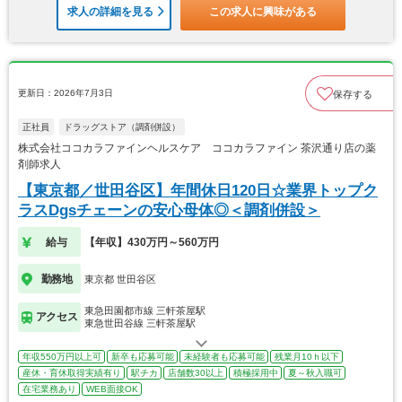
求人の詳細を見る
この求人に興味がある
更新日：2026年7月3日
保存する
正社員
ドラッグストア（調剤併設）
株式会社ココカラファインヘルスケア ココカラファイン 茶沢通り店の薬
剤師求人
【東京都／世田谷区】年間休日120日☆業界トップク
ラスDgsチェーンの安心母体◎＜調剤併設＞
給与
【年収】430万円～560万円
勤務地
東京都 世田谷区
東急田園都市線 三軒茶屋駅
アクセス
東急世田谷線 三軒茶屋駅
年収550万円以上可
新卒も応募可能
未経験者も応募可能
残業月10ｈ以下
産休・育休取得実績有り
駅チカ
店舗数30以上
積極採用中
夏～秋入職可
在宅業務あり
WEB面接OK