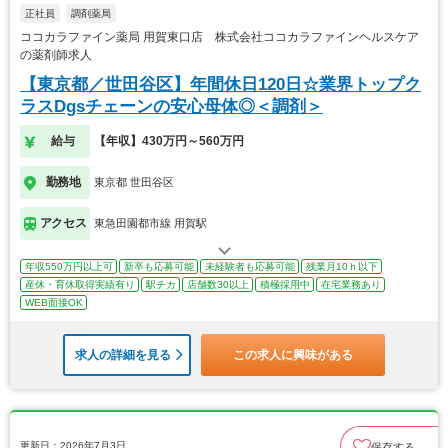
正社員
調剤薬局
ココカラファイン薬局 用賀東口店 株式会社ココカラファインヘルスケア
の薬剤師求人
【東京都／世田谷区】年間休日120日☆業界トップク
ラスDgsチェーンの安心母体◎＜調剤＞
給与
【年収】430万円～560万円
勤務地
東京都 世田谷区
アクセス
東急田園都市線 用賀駅
年収550万円以上可
新卒も応募可能
未経験者も応募可能
残業月10ｈ以下
産休・育休取得実績有り
駅チカ
店舗数30以上
積極採用中
在宅業務あり
WEB面接OK
求人の詳細を見る
この求人に興味がある
更新日：2026年7月3日
保存する