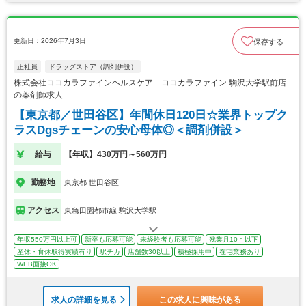
更新日：2026年7月3日
保存する
正社員
ドラッグストア（調剤併設）
株式会社ココカラファインヘルスケア ココカラファイン 駒沢大学駅前店
の薬剤師求人
【東京都／世田谷区】年間休日120日☆業界トップク
ラスDgsチェーンの安心母体◎＜調剤併設＞
給与
【年収】430万円～560万円
勤務地
東京都 世田谷区
アクセス
東急田園都市線 駒沢大学駅
年収550万円以上可
新卒も応募可能
未経験者も応募可能
残業月10ｈ以下
産休・育休取得実績有り
駅チカ
店舗数30以上
積極採用中
在宅業務あり
WEB面接OK
求人の詳細を見る
この求人に興味がある