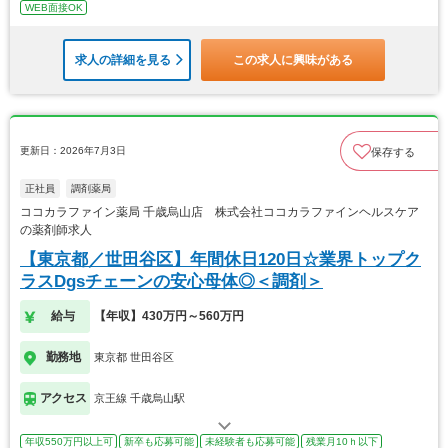
WEB面接OK
求人の詳細を見る
この求人に興味がある
更新日：2026年7月3日
保存する
正社員
調剤薬局
ココカラファイン薬局 千歳烏山店 株式会社ココカラファインヘルスケア
の薬剤師求人
【東京都／世田谷区】年間休日120日☆業界トップク
ラスDgsチェーンの安心母体◎＜調剤＞
給与
【年収】430万円～560万円
勤務地
東京都 世田谷区
アクセス
京王線 千歳烏山駅
年収550万円以上可
新卒も応募可能
未経験者も応募可能
残業月10ｈ以下