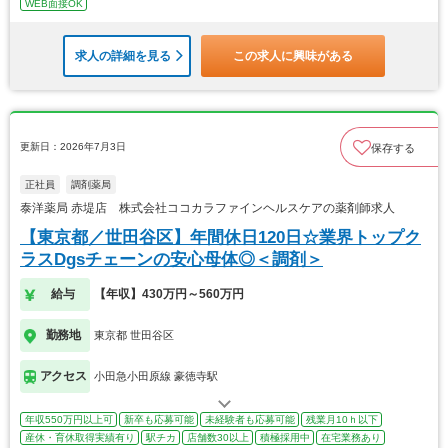
WEB面接OK
求人の詳細を見る
この求人に興味がある
更新日：2026年7月3日
保存する
正社員
調剤薬局
泰洋薬局 赤堤店 株式会社ココカラファインヘルスケアの薬剤師求人
【東京都／世田谷区】年間休日120日☆業界トップク
ラスDgsチェーンの安心母体◎＜調剤＞
給与
【年収】430万円～560万円
勤務地
東京都 世田谷区
アクセス
小田急小田原線 豪徳寺駅
年収550万円以上可
新卒も応募可能
未経験者も応募可能
残業月10ｈ以下
産休・育休取得実績有り
駅チカ
店舗数30以上
積極採用中
在宅業務あり