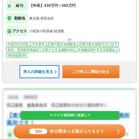
給与
【年収】430万円～560万円
勤務地
東京都 世田谷区
アクセス
小田急小田原線 経堂駅
年収550万円以上可
新卒も応募可能
未経験者も応募可能
残業月10ｈ以下
産休・育休取得実績有り
駅チカ
店舗数30以上
積極採用中
在宅業務あり
WEB面接OK
求人の詳細を見る
この求人に興味がある