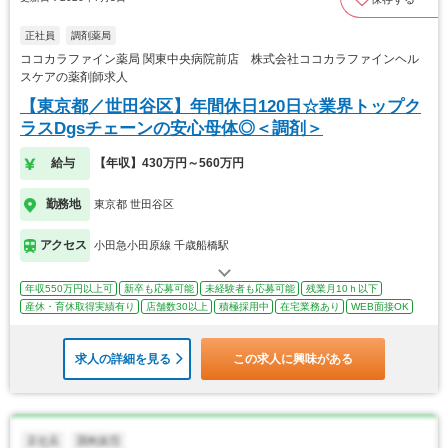
正社員
調剤薬局
ココカラファイン薬局 関東中央病院前店 株式会社ココカラファインヘル
スケアの薬剤師求人
【東京都／世田谷区】年間休日120日☆業界トップク
ラスDgsチェーンの安心母体◎＜調剤＞
給与
【年収】430万円～560万円
勤務地
東京都 世田谷区
アクセス
小田急小田原線 千歳船橋駅
年収550万円以上可
新卒も応募可能
未経験者も応募可能
残業月10ｈ以下
産休・育休取得実績有り
店舗数30以上
積極採用中
在宅業務あり
WEB面接OK
求人の詳細を見る
この求人に興味がある