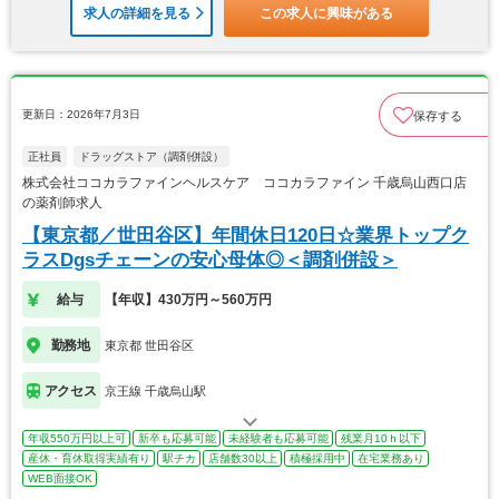
求人の詳細を見る
この求人に興味がある
更新日：2026年7月3日
保存する
正社員
ドラッグストア（調剤併設）
株式会社ココカラファインヘルスケア ココカラファイン 千歳烏山西口店
の薬剤師求人
【東京都／世田谷区】年間休日120日☆業界トップク
ラスDgsチェーンの安心母体◎＜調剤併設＞
給与
【年収】430万円～560万円
勤務地
東京都 世田谷区
アクセス
京王線 千歳烏山駅
年収550万円以上可
新卒も応募可能
未経験者も応募可能
残業月10ｈ以下
産休・育休取得実績有り
駅チカ
店舗数30以上
積極採用中
在宅業務あり
WEB面接OK