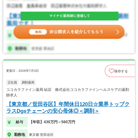
更新日：2026年7月3日
保存する
正社員
調剤薬局
ココカラファイン薬局 砧店 株式会社ココカラファインヘルスケアの薬剤
師求人
【東京都／世田谷区】年間休日120日☆業界トップク
ラスDgsチェーンの安心母体◎＜調剤＞
給与
【年収】430万円～560万円
勤務地
東京都 世田谷区