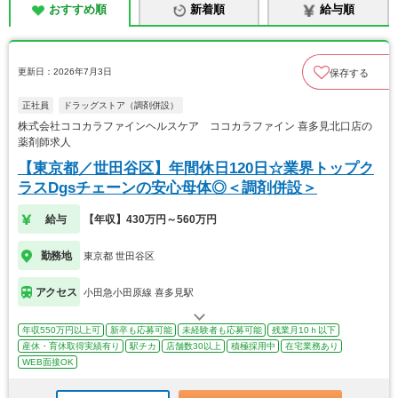
おすすめ順
新着順
給与順
更新日：2026年7月3日
保存する
正社員
ドラッグストア（調剤併設）
株式会社ココカラファインヘルスケア ココカラファイン 喜多見北口店の
薬剤師求人
【東京都／世田谷区】年間休日120日☆業界トップク
ラスDgsチェーンの安心母体◎＜調剤併設＞
給与
【年収】430万円～560万円
勤務地
東京都 世田谷区
アクセス
小田急小田原線 喜多見駅
年収550万円以上可
新卒も応募可能
未経験者も応募可能
残業月10ｈ以下
産休・育休取得実績有り
駅チカ
店舗数30以上
積極採用中
在宅業務あり
WEB面接OK