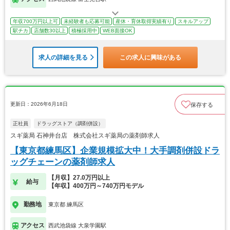
年収700万円以上可
未経験者も応募可能
産休・育休取得実績有り
スキルアップ
駅チカ
店舗数30以上
積極採用中
WEB面接OK
求人の詳細を見る
この求人に興味がある
更新日：2026年6月18日
保存する
正社員
ドラッグストア（調剤併設）
スギ薬局 石神井台店 株式会社スギ薬局の薬剤師求人
【東京都練馬区】企業規模拡大中！大手調剤併設ドラ
ッグチェーンの薬剤師求人
【月収】27.0万円以上
給与
【年収】400万円～740万円モデル
勤務地
東京都 練馬区
アクセス
西武池袋線 大泉学園駅