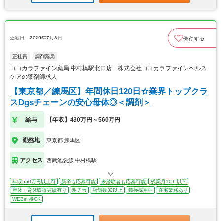
更新日：2026年7月3日
保存する
正社員
調剤薬局
ココカラファイン薬局 中村橋駅北口店 株式会社ココカラファインヘルス
ケアの薬剤師求人
【東京都／練馬区】年間休日120日☆業界トップクラ
スDgsチェーンの安心母体◎＜調剤＞
給与
【年収】430万円～560万円
勤務地
東京都 練馬区
アクセス
西武池袋線 中村橋駅
年収550万円以上可
新卒も応募可能
未経験者も応募可能
残業月10ｈ以下
産休・育休取得実績有り
駅チカ
店舗数30以上
積極採用中
在宅業務あり
WEB面接OK