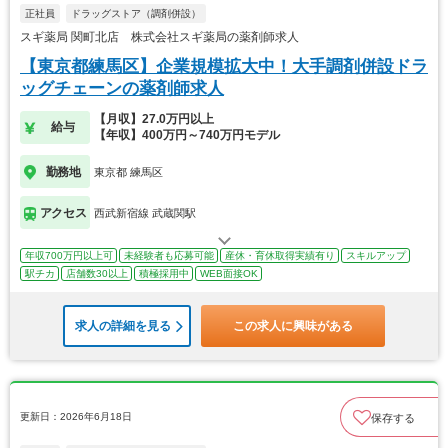
正社員
ドラッグストア（調剤併設）
スギ薬局 関町北店 株式会社スギ薬局の薬剤師求人
【東京都練馬区】企業規模拡大中！大手調剤併設ドラ
ッグチェーンの薬剤師求人
【月収】27.0万円以上
給与
【年収】400万円～740万円モデル
勤務地
東京都 練馬区
アクセス
西武新宿線 武蔵関駅
年収700万円以上可
未経験者も応募可能
産休・育休取得実績有り
スキルアップ
駅チカ
店舗数30以上
積極採用中
WEB面接OK
求人の詳細を見る
この求人に興味がある
更新日：2026年6月18日
保存する