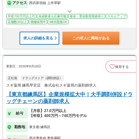
アクセス
西武新宿線 上井草駅
年収700万円以上可
未経験者も応募可能
産休・育休取得実績有り
スキルアップ
店舗数30以上
積極採用中
WEB面接OK
求人の詳細を見る
この求人に興味がある
更新日：2026年6月18日
保存する
正社員
ドラッグストア（調剤併設）
スギ薬局 練馬早宮店 株式会社スギ薬局の薬剤師求人
【東京都練馬区】企業規模拡大中！大手調剤併設ドラ
ッグチェーンの薬剤師求人
【月収】27.0万円以上
給与
【年収】400万円～740万円モデル
勤務地
東京都 練馬区
西武豊島線 豊島園駅