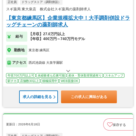
正社員
ドラッグストア（調剤併設）
スギ薬局 東大泉店 株式会社スギ薬局の薬剤師求人
【東京都練馬区】企業規模拡大中！大手調剤併設ドラ
ッグチェーンの薬剤師求人
【月収】27.0万円以上
給与
【年収】400万円～740万円モデル
勤務地
東京都 練馬区
アクセス
西武池袋線 大泉学園駅
年収700万円以上可
未経験者も応募可能
産休・育休取得実績有り
スキルアップ
駅チカ
店舗数30以上
積極採用中
WEB面接OK
求人の詳細を見る
この求人に興味がある
更新日：2026年6月18日
保存する
正社員
ドラッグストア（調剤併設）