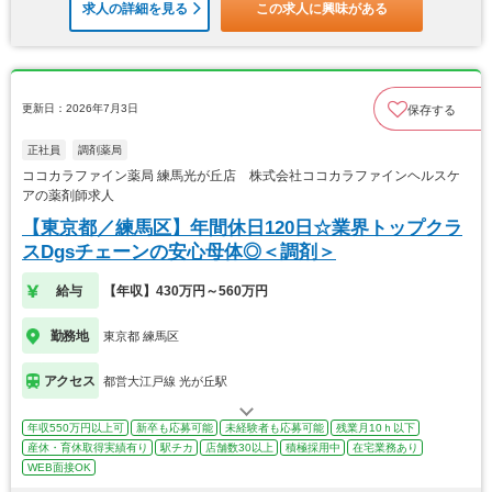
求人の詳細を見る
この求人に興味がある
更新日：2026年7月3日
保存する
正社員
調剤薬局
ココカラファイン薬局 練馬光が丘店 株式会社ココカラファインヘルスケ
アの薬剤師求人
【東京都／練馬区】年間休日120日☆業界トップクラ
スDgsチェーンの安心母体◎＜調剤＞
給与
【年収】430万円～560万円
勤務地
東京都 練馬区
アクセス
都営大江戸線 光が丘駅
年収550万円以上可
新卒も応募可能
未経験者も応募可能
残業月10ｈ以下
産休・育休取得実績有り
駅チカ
店舗数30以上
積極採用中
在宅業務あり
WEB面接OK