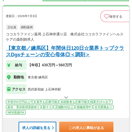
更新日：2026年7月3日
保存する
正社員
調剤薬局
ココカラファイン薬局 上石神井通り店 株式会社ココカラファインヘルス
ケアの薬剤師求人
【東京都／練馬区】年間休日120日☆業界トップクラ
スDgsチェーンの安心母体◎＜調剤＞
給与
【年収】430万円～560万円
勤務地
東京都 練馬区
アクセス
西武新宿線 上石神井駅
年収550万円以上可
新卒も応募可能
未経験者も応募可能
残業月10ｈ以下
産休・育休取得実績有り
駅チカ
店舗数30以上
積極採用中
在宅業務あり
WEB面接OK
求人の詳細を見る
この求人に興味がある