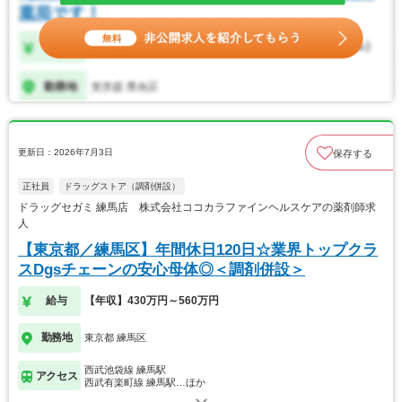
更新日：2026年7月3日
保存する
正社員
ドラッグストア（調剤併設）
ドラッグセガミ 練馬店 株式会社ココカラファインヘルスケアの薬剤師求
人
【東京都／練馬区】年間休日120日☆業界トップクラ
スDgsチェーンの安心母体◎＜調剤併設＞
給与
【年収】430万円～560万円
勤務地
東京都 練馬区
西武池袋線 練馬駅
アクセス
西武有楽町線 練馬駅…ほか