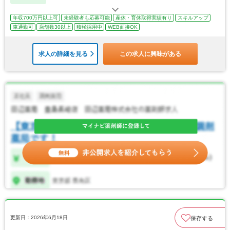
年収700万円以上可
未経験者も応募可能
産休・育休取得実績有り
スキルアップ
車通勤可
店舗数30以上
積極採用中
WEB面接OK
求人の詳細を見る
この求人に興味がある
更新日：2026年6月18日
保存する