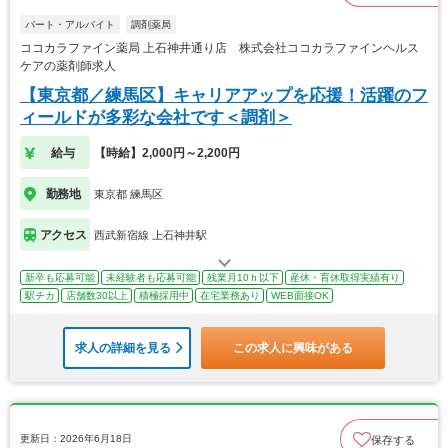
パート・アルバイト
調剤薬局
ココカラファイン薬局 上石神井通り店 株式会社ココカラファインヘルス
ケアの薬剤師求人
【東京都／練馬区】キャリアアップを応援！活躍のフ
ィールドが多彩な会社です＜調剤＞
給与
【時給】2,000円～2,200円
勤務地
東京都 練馬区
アクセス
西武新宿線 上石神井駅
新卒も応募可能
未経験者も応募可能
残業月10ｈ以下
産休・育休取得実績有り
駅チカ
店舗数30以上
積極採用中
在宅業務あり
WEB面接OK
求人の詳細を見る
この求人に興味がある
更新日：2026年6月18日
保存する