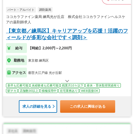
パート・アルバイト
調剤薬局
ココカラファイン薬局 練馬光が丘店 株式会社ココカラファインヘルスケ
アの薬剤師求人
【東京都／練馬区】キャリアアップを応援！活躍のフ
ィールドが多彩な会社です＜調剤＞
給与
【時給】2,000円～2,200円
勤務地
東京都 練馬区
アクセス
都営大江戸線 光が丘駅
新卒も応募可能
未経験者も応募可能
残業月10ｈ以下
産休・育休取得実績有り
駅チカ
店舗数30以上
積極採用中
在宅業務あり
WEB面接OK
求人の詳細を見る
この求人に興味がある