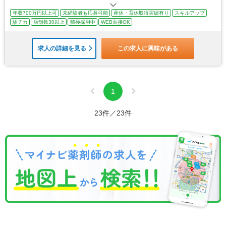
年収700万円以上可
未経験者も応募可能
産休・育休取得実績有り
スキルアップ
駅チカ
店舗数30以上
積極採用中
WEB面接OK
求人の詳細を見る
この求人に興味がある
1
23件／23件