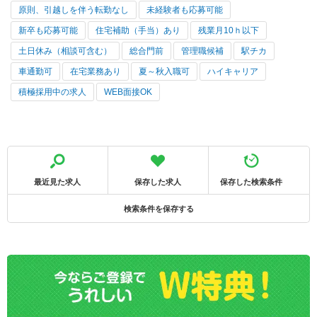
原則、引越しを伴う転勤なし
未経験者も応募可能
新卒も応募可能
住宅補助（手当）あり
残業月10ｈ以下
土日休み（相談可含む）
総合門前
管理職候補
駅チカ
車通勤可
在宅業務あり
夏～秋入職可
ハイキャリア
積極採用中の求人
WEB面接OK
最近見た求人
保存した求人
保存した検索条件
検索条件を保存する