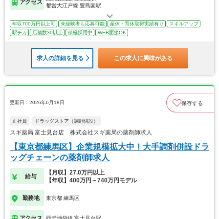
アクセス
都営大江戸線 豊島園駅
年収700万円以上可
未経験者も応募可能
産休・育休取得実績有り
スキルアップ
駅チカ
店舗数30以上
積極採用中
WEB面接OK
求人の詳細を見る
この求人に興味がある
更新日：2026年6月18日
保存する
正社員
ドラッグストア（調剤併設）
スギ薬局 富士見台店 株式会社スギ薬局の薬剤師求人
【東京都練馬区】企業規模拡大中！大手調剤併設ドラ
ッグチェーンの薬剤師求人
【月収】27.0万円以上
給与
【年収】400万円～740万円モデル
勤務地
東京都 練馬区
アクセス
西武池袋線 富士見台駅