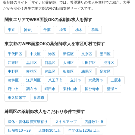
薬剤師のサイト「マイナビ薬剤師」では、希望通りの求人を無料でご紹介。大手
だから安心！厚生労働大臣認可の転職支援サービスです。
関東エリアでWEB面接OKの薬剤師求人を探す
東京
神奈川
千葉
埼玉
栃木
群馬
東京都のWEB面接OKの薬剤師求人を市区町村で探す
千代田区
中央区
港区
新宿区
文京区
墨田区
江東区
品川区
目黒区
大田区
世田谷区
渋谷区
中野区
杉並区
豊島区
板橋区
練馬区
足立区
葛飾区
江戸川区
八王子市
立川市
武蔵野市
三鷹市
府中市
調布市
町田市
東村山市
国分寺市
清瀬市
東久留米市
多摩市
練馬区の薬剤師求人をこだわり条件で探す
産休・育休取得実績有り
スキルアップ
店舗数1～9
店舗数10～29
店舗数30以上
年間休日120日以上