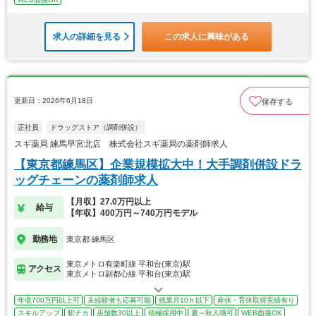
求人の詳細を見る
この求人に興味がある
更新日：2026年6月18日
保存する
正社員
ドラッグストア（調剤併設）
スギ薬局 練馬早宮北店 株式会社スギ薬局の薬剤師求人
【東京都練馬区】企業規模拡大中！大手調剤併設ドラ
ッグチェーンの薬剤師求人
【月収】27.0万円以上
給与
【年収】400万円～740万円モデル
勤務地
東京都 練馬区
東京メトロ有楽町線 平和台(東京)駅
アクセス
東京メトロ副都心線 平和台(東京)駅
年収700万円以上可
未経験者も応募可能
残業月10ｈ以下
産休・育休取得実績有り
スキルアップ
駅チカ
店舗数30以上
積極採用中
夏～秋入職可
WEB面接OK