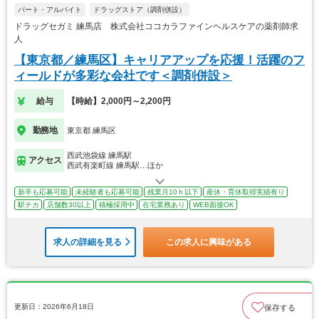
パート・アルバイト
ドラッグストア（調剤併設）
ドラッグセガミ 練馬店 株式会社ココカラファインヘルスケアの薬剤師求
人
【東京都／練馬区】キャリアアップを応援！活躍のフ
ィールドが多彩な会社です＜調剤併設＞
給与
【時給】2,000円～2,200円
勤務地
東京都 練馬区
西武池袋線 練馬駅
アクセス
西武有楽町線 練馬駅…ほか
新卒も応募可能
未経験者も応募可能
残業月10ｈ以下
産休・育休取得実績有り
駅チカ
店舗数30以上
積極採用中
在宅業務あり
WEB面接OK
求人の詳細を見る
この求人に興味がある
更新日：2026年6月18日
保存する