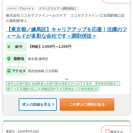
パート・アルバイト
ドラッグストア（調剤併設）
株式会社ココカラファインヘルスケア ココカラファイン 江古田駅南口店
の薬剤師求人
【東京都／練馬区】キャリアアップを応援！活躍のフ
ィールドが多彩な会社です＜調剤併設＞
給与
【時給】2,000円～2,200円
勤務地
東京都 練馬区
アクセス
西武池袋線 江古田駅
新卒も応募可能
未経験者も応募可能
残業月10ｈ以下
産休・育休取得実績有り
駅チカ
店舗数30以上
積極採用中
在宅業務あり
WEB面接OK
求人の詳細を見る
この求人に興味がある
更新日：2026年6月18日
保存する