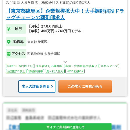
スギ薬局 大泉学園店 株式会社スギ薬局の薬剤師求人
【東京都練馬区】企業規模拡大中！大手調剤併設ドラ
ッグチェーンの薬剤師求人
【月収】27.0万円以上
給与
【年収】400万円～740万円モデル
勤務地
東京都 練馬区
アクセス
西武池袋線 大泉学園駅
年収700万円以上可
未経験者も応募可能
産休・育休取得実績有り
スキルアップ
店舗数30以上
積極採用中
夏～秋入職可
WEB面接OK
求人の詳細を見る
この求人に興味がある