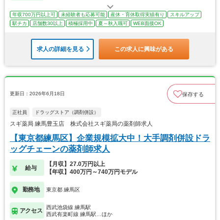
年収700万円以上可
未経験者も応募可能
産休・育休取得実績有り
スキルアップ
駅チカ
店舗数30以上
積極採用中
夏～秋入職可
WEB面接OK
求人の詳細を見る
この求人に興味がある
更新日：2026年6月18日
保存する
正社員
ドラッグストア（調剤併設）
スギ薬局 練馬豊玉店 株式会社スギ薬局の薬剤師求人
【東京都練馬区】企業規模拡大中！大手調剤併設ドラ
ッグチェーンの薬剤師求人
【月収】27.0万円以上
給与
【年収】400万円～740万円モデル
勤務地
東京都 練馬区
西武池袋線 練馬駅
アクセス
西武有楽町線 練馬駅…ほか