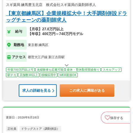
スギ薬局 練馬豊玉北店 株式会社スギ薬局の薬剤師求人
【東京都練馬区】企業規模拡大中！大手調剤併設ドラ
ッグチェーンの薬剤師求人
【月収】27.0万円以上
給与
【年収】400万円～740万円モデル
勤務地
東京都 練馬区
アクセス
都営大江戸線 新江古田駅
年収700万円以上可
未経験者も応募可能
産休・育休取得実績有り
スキルアップ
駅チカ
店舗数30以上
積極採用中
WEB面接OK
求人の詳細を見る
この求人に興味がある
更新日：2026年6月18日
保存する
正社員
ドラッグストア（調剤併設）