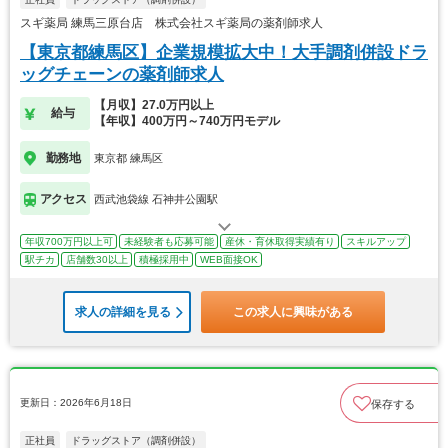
スギ薬局 練馬三原台店 株式会社スギ薬局の薬剤師求人
【東京都練馬区】企業規模拡大中！大手調剤併設ドラ
ッグチェーンの薬剤師求人
【月収】27.0万円以上
給与
【年収】400万円～740万円モデル
勤務地
東京都 練馬区
アクセス
西武池袋線 石神井公園駅
年収700万円以上可
未経験者も応募可能
産休・育休取得実績有り
スキルアップ
駅チカ
店舗数30以上
積極採用中
WEB面接OK
求人の詳細を見る
この求人に興味がある
更新日：2026年6月18日
保存する
正社員
ドラッグストア（調剤併設）