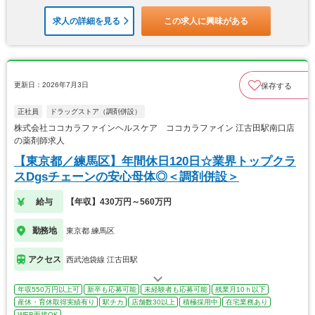
求人の詳細を見る
この求人に興味がある
更新日：2026年7月3日
保存する
正社員
ドラッグストア（調剤併設）
株式会社ココカラファインヘルスケア ココカラファイン 江古田駅南口店
の薬剤師求人
【東京都／練馬区】年間休日120日☆業界トップクラ
スDgsチェーンの安心母体◎＜調剤併設＞
給与
【年収】430万円～560万円
勤務地
東京都 練馬区
アクセス
西武池袋線 江古田駅
年収550万円以上可
新卒も応募可能
未経験者も応募可能
残業月10ｈ以下
産休・育休取得実績有り
駅チカ
店舗数30以上
積極採用中
在宅業務あり
WEB面接OK