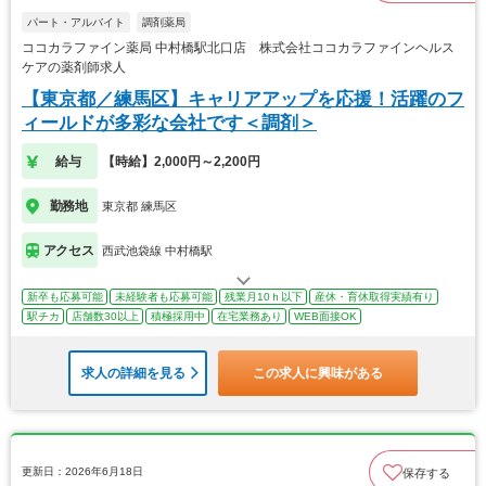
パート・アルバイト
調剤薬局
ココカラファイン薬局 中村橋駅北口店 株式会社ココカラファインヘルス
ケアの薬剤師求人
【東京都／練馬区】キャリアアップを応援！活躍のフ
ィールドが多彩な会社です＜調剤＞
給与
【時給】2,000円～2,200円
勤務地
東京都 練馬区
アクセス
西武池袋線 中村橋駅
新卒も応募可能
未経験者も応募可能
残業月10ｈ以下
産休・育休取得実績有り
駅チカ
店舗数30以上
積極採用中
在宅業務あり
WEB面接OK
求人の詳細を見る
この求人に興味がある
更新日：2026年6月18日
保存する