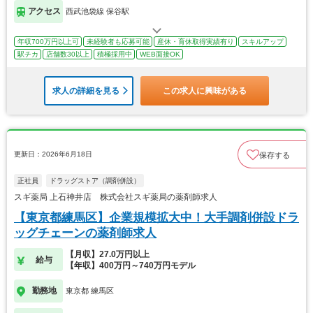
アクセス
西武池袋線 保谷駅
年収700万円以上可
未経験者も応募可能
産休・育休取得実績有り
スキルアップ
駅チカ
店舗数30以上
積極採用中
WEB面接OK
求人の詳細を見る
この求人に興味がある
更新日：2026年6月18日
保存する
正社員
ドラッグストア（調剤併設）
スギ薬局 上石神井店 株式会社スギ薬局の薬剤師求人
【東京都練馬区】企業規模拡大中！大手調剤併設ドラ
ッグチェーンの薬剤師求人
【月収】27.0万円以上
給与
【年収】400万円～740万円モデル
勤務地
東京都 練馬区