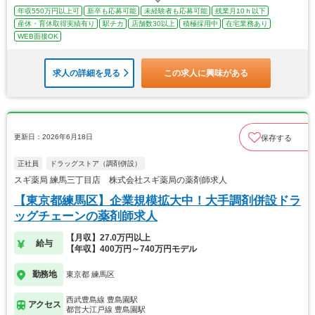
年収550万円以上可
新卒も応募可能
未経験者も応募可能
残業月10ｈ以下
産休・育休取得実績有り
駅チカ
店舗数30以上
積極採用中
在宅業務あり
WEB面接OK
求人の詳細を見る
この求人に興味がある
更新日：2026年6月18日
保存する
正社員
ドラッグストア（調剤併設）
スギ薬局 練馬三丁目店 株式会社スギ薬局の薬剤師求人
【東京都練馬区】企業規模拡大中！大手調剤併設ドラ
ッグチェーンの薬剤師求人
【月収】27.0万円以上
給与
【年収】400万円～740万円モデル
勤務地
東京都 練馬区
西武豊島線 豊島園駅
アクセス
都営大江戸線 豊島園駅