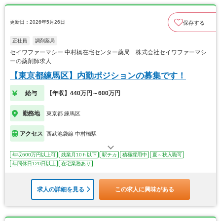
更新日：2026年5月26日
保存する
正社員
調剤薬局
セイワファーマシー 中村橋在宅センター薬局 株式会社セイワファーマシ
ーの薬剤師求人
【東京都練馬区】内勤ポジションの募集です！
給与
【年収】440万円～600万円
勤務地
東京都 練馬区
アクセス
西武池袋線 中村橋駅
年収600万円以上可
残業月10ｈ以下
駅チカ
積極採用中
夏～秋入職可
年間休日120日以上
在宅業務あり
求人の詳細を見る
この求人に興味がある