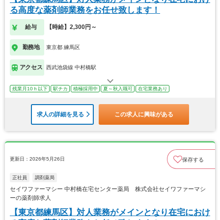
る高度な薬剤師業務をお任せ致します！
給与
【時給】2,300円～
勤務地
東京都 練馬区
アクセス
西武池袋線 中村橋駅
残業月10ｈ以下
駅チカ
積極採用中
夏～秋入職可
在宅業務あり
求人の詳細を見る
この求人に興味がある
更新日：2026年5月26日
保存する
正社員
調剤薬局
セイワファーマシー 中村橋在宅センター薬局 株式会社セイワファーマシ
ーの薬剤師求人
【東京都練馬区】対人業務がメインとなり在宅におけ