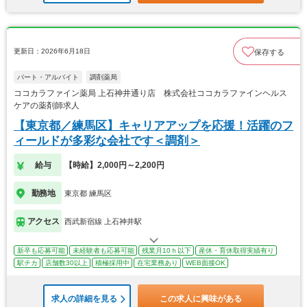
更新日：2026年6月18日
保存する
パート・アルバイト
調剤薬局
ココカラファイン薬局 上石神井通り店 株式会社ココカラファインヘルス
ケアの薬剤師求人
【東京都／練馬区】キャリアアップを応援！活躍のフ
ィールドが多彩な会社です＜調剤＞
給与
【時給】2,000円～2,200円
勤務地
東京都 練馬区
アクセス
西武新宿線 上石神井駅
新卒も応募可能
未経験者も応募可能
残業月10ｈ以下
産休・育休取得実績有り
駅チカ
店舗数30以上
積極採用中
在宅業務あり
WEB面接OK
求人の詳細を見る
この求人に興味がある