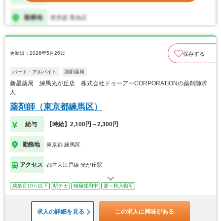
更新日：2026年5月26日
保存する
パート・アルバイト
調剤薬局
新星薬局 練馬光が丘店 株式会社ドゥーアーCORPORATIONの薬剤師求
人
薬剤師（東京都練馬区）
給与
【時給】2,100円～2,300円
勤務地
東京都 練馬区
アクセス
都営大江戸線 光が丘駅
残業月10ｈ以下
駅チカ
積極採用中
夏～秋入職可
求人の詳細を見る
この求人に興味がある