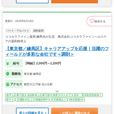
更新日：2026年6月18日
保存する
パート・アルバイト
調剤薬局
ココカラファイン薬局 練馬光が丘店 株式会社ココカラファインヘルスケ
アの薬剤師求人
【東京都／練馬区】キャリアアップを応援！活躍のフ
ィールドが多彩な会社です＜調剤＞
給与
【時給】2,000円～2,200円
勤務地
東京都 練馬区
アクセス
都営大江戸線 光が丘駅
新卒も応募可能
未経験者も応募可能
残業月10ｈ以下
産休・育休取得実績有り
駅チカ
店舗数30以上
積極採用中
在宅業務あり
WEB面接OK
求人の詳細を見る
この求人に興味がある