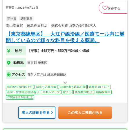
更新日：2026年6月18日
保存する
正社員
調剤薬局
南山堂薬局 練馬春日町店 株式会社南山堂の薬剤師求人
【東京都練馬区】 大江戸線沿線／医療モール内に展
開しているので様々な科目を扱える薬局。
給与
【年収】448万円～550万円24歳～45歳
勤務地
東京都 練馬区
アクセス
都営大江戸線 練馬春日町駅
年収550万円以上可
新卒も応募可能
未経験者も応募可能
残業月10ｈ以下
産休・育休取得実績有り
スキルアップ
駅チカ
店舗数30以上
積極採用中
年間休日120日以上
求人の詳細を見る
この求人に興味がある