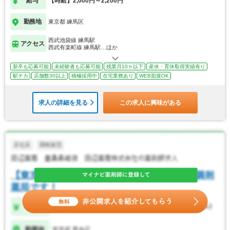
給与
【時給】2,000円～2,200円
勤務地
東京都 練馬区
西武池袋線 練馬駅
アクセス
西武有楽町線 練馬駅…ほか
新卒も応募可能
未経験者も応募可能
残業月10ｈ以下
産休・育休取得実績有り
駅チカ
店舗数30以上
積極採用中
在宅業務あり
WEB面接OK
求人の詳細を見る
この求人に興味がある