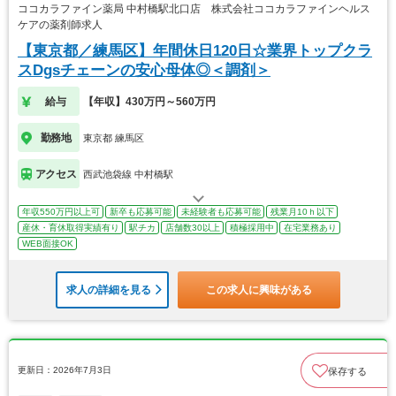
ココカラファイン薬局 中村橋駅北口店 株式会社ココカラファインヘルス
ケアの薬剤師求人
【東京都／練馬区】年間休日120日☆業界トップクラ
スDgsチェーンの安心母体◎＜調剤＞
給与
【年収】430万円～560万円
勤務地
東京都 練馬区
アクセス
西武池袋線 中村橋駅
年収550万円以上可
新卒も応募可能
未経験者も応募可能
残業月10ｈ以下
産休・育休取得実績有り
駅チカ
店舗数30以上
積極採用中
在宅業務あり
WEB面接OK
求人の詳細を見る
この求人に興味がある
更新日：2026年7月3日
保存する