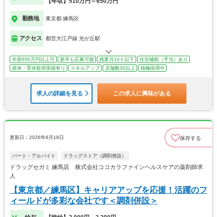
【年収】510万円～650万円
勤務地
東京都 練馬区
アクセス
都営大江戸線 光が丘駅
年収650万円以上可
新卒も応募可能
残業月10ｈ以下
住宅補助（手当）あり
産休・育休取得実績有り
スキルアップ
店舗数30以上
積極採用中
求人の詳細を見る
この求人に興味がある
更新日：2026年6月18日
保存する
パート・アルバイト
ドラッグストア（調剤併設）
ドラッグセガミ 練馬店 株式会社ココカラファインヘルスケアの薬剤師求
人
【東京都／練馬区】キャリアアップを応援！活躍のフ
ィールドが多彩な会社です＜調剤併設＞