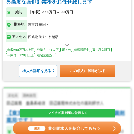
る高度な薬剤師業務をお任せ致します！
給与
【年収】440万円～600万円
勤務地
東京都 練馬区
アクセス
西武池袋線 中村橋駅
年収600万円以上可
残業月10ｈ以下
駅チカ
積極採用中
夏～秋入職可
年間休日120日以上
在宅業務あり
求人の詳細を見る
この求人に興味がある