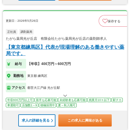
更新日：2026年5月26日
保存する
正社員
調剤薬局
たがら薬局光が丘店 有限会社たがら薬局光が丘店の薬剤師求人
【東京都練馬区】代表が現場理解のある働きやすい薬
局です。
給与
【年収】400万円～600万円
勤務地
東京都 練馬区
アクセス
都営大江戸線 光が丘駅
年収600万円以上可
新卒も応募可能
未経験者も応募可能
残業月10ｈ以下
駅チカ
車通勤可
店舗数1～9
積極採用中
夏～秋入職可
求人の詳細を見る
この求人に興味がある