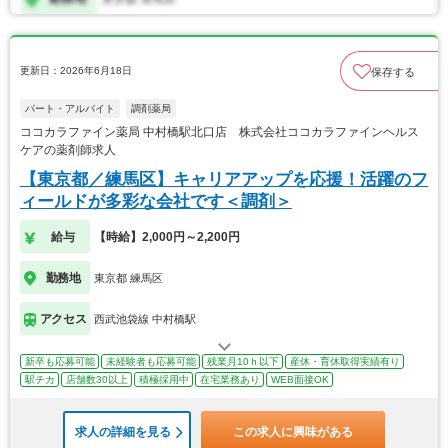
更新日：2026年6月18日
保存する
パート・アルバイト
調剤薬局
ココカラファイン薬局 中村橋駅北口店 株式会社ココカラファインヘルス
ケアの薬剤師求人
【東京都／練馬区】キャリアアップを応援！活躍のフ
ィールドが多彩な会社です＜調剤＞
給与
【時給】2,000円～2,200円
勤務地
東京都 練馬区
アクセス
西武池袋線 中村橋駅
新卒も応募可能
未経験者も応募可能
残業月10ｈ以下
産休・育休取得実績有り
駅チカ
店舗数30以上
積極採用中
在宅業務あり
WEB面接OK
求人の詳細を見る
この求人に興味がある