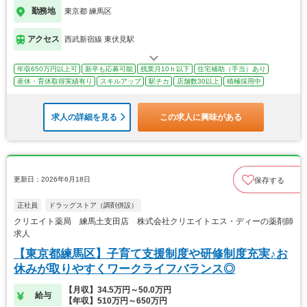
勤務地
東京都 練馬区
アクセス
西武新宿線 東伏見駅
年収650万円以上可
新卒も応募可能
残業月10ｈ以下
住宅補助（手当）あり
産休・育休取得実績有り
スキルアップ
駅チカ
店舗数30以上
積極採用中
求人の詳細を見る
この求人に興味がある
更新日：2026年6月18日
保存する
正社員
ドラッグストア（調剤併設）
クリエイト薬局 練馬土支田店 株式会社クリエイトエス・ディーの薬剤師
求人
【東京都練馬区】子育て支援制度や研修制度充実♪お
休みが取りやすくワークライフバランス◎
【月収】34.5万円～50.0万円
給与
【年収】510万円～650万円