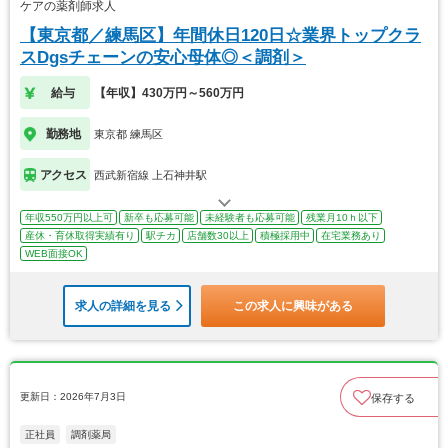
ケアの薬剤師求人
【東京都／練馬区】年間休日120日☆業界トップクラ
スDgsチェーンの安心母体◎＜調剤＞
給与
【年収】430万円～560万円
勤務地
東京都 練馬区
アクセス
西武新宿線 上石神井駅
年収550万円以上可
新卒も応募可能
未経験者も応募可能
残業月10ｈ以下
産休・育休取得実績有り
駅チカ
店舗数30以上
積極採用中
在宅業務あり
WEB面接OK
求人の詳細を見る
この求人に興味がある
更新日：2026年7月3日
保存する
正社員
調剤薬局