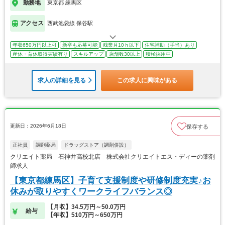
勤務地
東京都 練馬区
アクセス
西武池袋線 保谷駅
年収650万円以上可
新卒も応募可能
残業月10ｈ以下
住宅補助（手当）あり
産休・育休取得実績有り
スキルアップ
店舗数30以上
積極採用中
求人の詳細を見る
この求人に興味がある
更新日：2026年6月18日
保存する
正社員
調剤薬局
ドラッグストア（調剤併設）
クリエイト薬局 石神井高校北店 株式会社クリエイトエス・ディーの薬剤
師求人
【東京都練馬区】子育て支援制度や研修制度充実♪お
休みが取りやすくワークライフバランス◎
【月収】34.5万円～50.0万円
給与
【年収】510万円～650万円