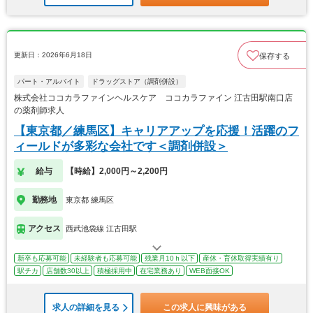
更新日：2026年6月18日
保存する
パート・アルバイト
ドラッグストア（調剤併設）
株式会社ココカラファインヘルスケア ココカラファイン 江古田駅南口店
の薬剤師求人
【東京都／練馬区】キャリアアップを応援！活躍のフ
ィールドが多彩な会社です＜調剤併設＞
給与
【時給】2,000円～2,200円
勤務地
東京都 練馬区
アクセス
西武池袋線 江古田駅
新卒も応募可能
未経験者も応募可能
残業月10ｈ以下
産休・育休取得実績有り
駅チカ
店舗数30以上
積極採用中
在宅業務あり
WEB面接OK
求人の詳細を見る
この求人に興味がある