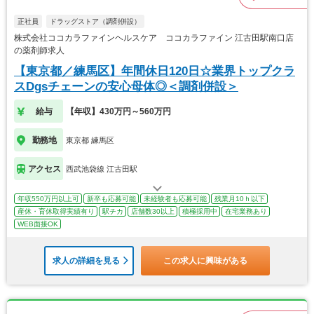
正社員
ドラッグストア（調剤併設）
株式会社ココカラファインヘルスケア ココカラファイン 江古田駅南口店
の薬剤師求人
【東京都／練馬区】年間休日120日☆業界トップクラ
スDgsチェーンの安心母体◎＜調剤併設＞
給与
【年収】430万円～560万円
勤務地
東京都 練馬区
アクセス
西武池袋線 江古田駅
年収550万円以上可
新卒も応募可能
未経験者も応募可能
残業月10ｈ以下
産休・育休取得実績有り
駅チカ
店舗数30以上
積極採用中
在宅業務あり
WEB面接OK
求人の詳細を見る
この求人に興味がある