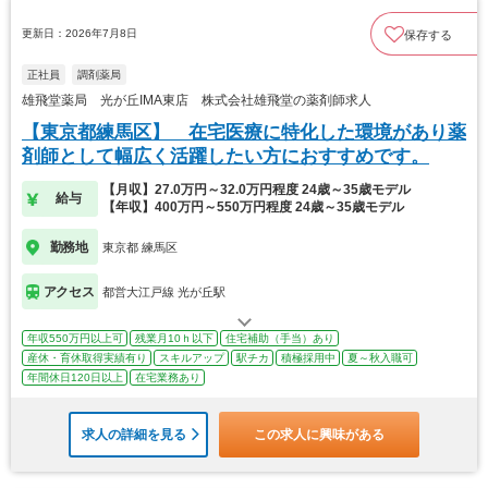
更新日：2026年7月8日
保存する
正社員
調剤薬局
雄飛堂薬局 光が丘IMA東店 株式会社雄飛堂の薬剤師求人
【東京都練馬区】 在宅医療に特化した環境があり薬
剤師として幅広く活躍したい方におすすめです。
【月収】27.0万円～32.0万円程度 24歳～35歳モデル
給与
【年収】400万円～550万円程度 24歳～35歳モデル
勤務地
東京都 練馬区
アクセス
都営大江戸線 光が丘駅
年収550万円以上可
残業月10ｈ以下
住宅補助（手当）あり
産休・育休取得実績有り
スキルアップ
駅チカ
積極採用中
夏～秋入職可
年間休日120日以上
在宅業務あり
求人の詳細を見る
この求人に興味がある