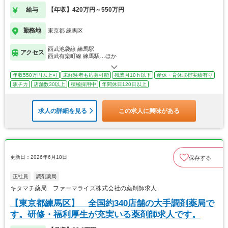
給与
【年収】420万円～550万円
勤務地
東京都 練馬区
西武池袋線 練馬駅
アクセス
西武有楽町線 練馬駅…ほか
年収550万円以上可
未経験者も応募可能
残業月10ｈ以下
産休・育休取得実績有り
駅チカ
店舗数30以上
積極採用中
年間休日120日以上
求人の詳細を見る
この求人に興味がある
更新日：2026年6月18日
保存する
正社員
調剤薬局
キタマチ薬局 ファーマライズ株式会社の薬剤師求人
【東京都練馬区】 全国約340店舗の大手調剤薬局で
す。研修・福利厚生が充実いる薬剤師求人です。