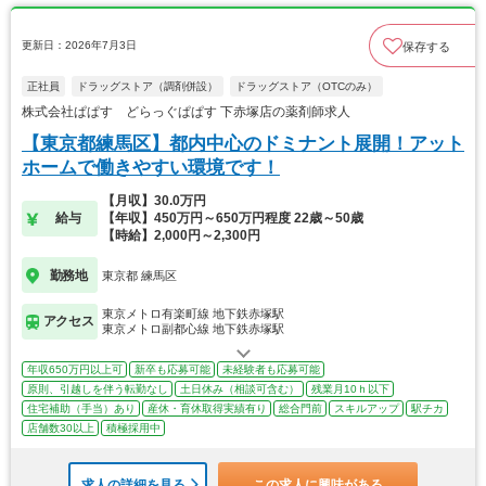
更新日：2026年7月3日
保存する
正社員
ドラッグストア（調剤併設）
ドラッグストア（OTCのみ）
株式会社ぱぱす どらっぐぱぱす 下赤塚店の薬剤師求人
【東京都練馬区】都内中心のドミナント展開！アット
ホームで働きやすい環境です！
【月収】30.0万円
給与
【年収】450万円～650万円程度 22歳～50歳
【時給】2,000円～2,300円
勤務地
東京都 練馬区
東京メトロ有楽町線 地下鉄赤塚駅
アクセス
東京メトロ副都心線 地下鉄赤塚駅
年収650万円以上可
新卒も応募可能
未経験者も応募可能
原則、引越しを伴う転勤なし
土日休み（相談可含む）
残業月10ｈ以下
住宅補助（手当）あり
産休・育休取得実績有り
総合門前
スキルアップ
駅チカ
店舗数30以上
積極採用中
求人の詳細を見る
この求人に興味がある