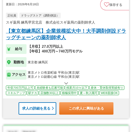
更新日：2026年6月18日
保存する
正社員
ドラッグストア（調剤併設）
スギ薬局 練馬早宮北店 株式会社スギ薬局の薬剤師求人
【東京都練馬区】企業規模拡大中！大手調剤併設ドラ
ッグチェーンの薬剤師求人
【月収】27.0万円以上
給与
【年収】400万円～740万円モデル
勤務地
東京都 練馬区
東京メトロ有楽町線 平和台(東京)駅
アクセス
東京メトロ副都心線 平和台(東京)駅
年収700万円以上可
未経験者も応募可能
残業月10ｈ以下
産休・育休取得実績有り
スキルアップ
駅チカ
店舗数30以上
積極採用中
夏～秋入職可
WEB面接OK
求人の詳細を見る
この求人に興味がある