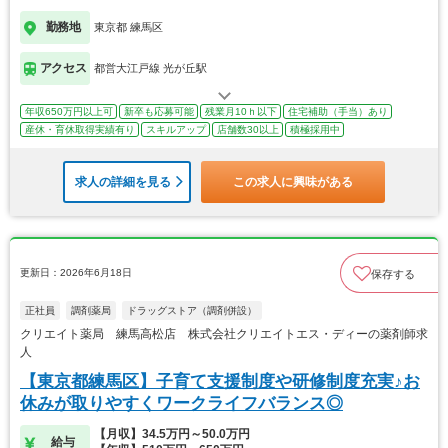
勤務地
東京都 練馬区
アクセス
都営大江戸線 光が丘駅
年収650万円以上可
新卒も応募可能
残業月10ｈ以下
住宅補助（手当）あり
産休・育休取得実績有り
スキルアップ
店舗数30以上
積極採用中
求人の詳細を見る
この求人に興味がある
更新日：2026年6月18日
保存する
正社員
調剤薬局
ドラッグストア（調剤併設）
クリエイト薬局 練馬高松店 株式会社クリエイトエス・ディーの薬剤師求
人
【東京都練馬区】子育て支援制度や研修制度充実♪お
休みが取りやすくワークライフバランス◎
【月収】34.5万円～50.0万円
給与