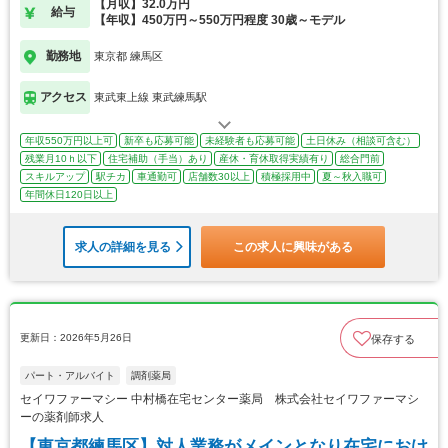
【月収】32.0万円
給与
【年収】450万円～550万円程度 30歳～モデル
勤務地
東京都 練馬区
アクセス
東武東上線 東武練馬駅
年収550万円以上可
新卒も応募可能
未経験者も応募可能
土日休み（相談可含む）
残業月10ｈ以下
住宅補助（手当）あり
産休・育休取得実績有り
総合門前
スキルアップ
駅チカ
車通勤可
店舗数30以上
積極採用中
夏～秋入職可
年間休日120日以上
求人の詳細を見る
この求人に興味がある
更新日：2026年5月26日
保存する
パート・アルバイト
調剤薬局
セイワファーマシー 中村橋在宅センター薬局 株式会社セイワファーマシ
ーの薬剤師求人
【東京都練馬区】対人業務がメインとなり在宅におけ