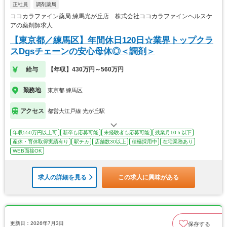
正社員
調剤薬局
ココカラファイン薬局 練馬光が丘店 株式会社ココカラファインヘルスケ
アの薬剤師求人
【東京都／練馬区】年間休日120日☆業界トップクラ
スDgsチェーンの安心母体◎＜調剤＞
給与
【年収】430万円～560万円
勤務地
東京都 練馬区
アクセス
都営大江戸線 光が丘駅
年収550万円以上可
新卒も応募可能
未経験者も応募可能
残業月10ｈ以下
産休・育休取得実績有り
駅チカ
店舗数30以上
積極採用中
在宅業務あり
WEB面接OK
求人の詳細を見る
この求人に興味がある
更新日：2026年7月3日
保存する