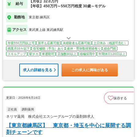
【月収】32.0万円
給与
【年収】450万円～550万円程度 30歳～モデル
勤務地
東京都 練馬区
アクセス
東武東上線 東武練馬駅
年収550万円以上可
新卒も応募可能
未経験者も応募可能
土日休み（相談可含む）
残業月10ｈ以下
住宅補助（手当）あり
産休・育休取得実績有り
総合門前
スキルアップ
駅チカ
車通勤可
店舗数30以上
積極採用中
年間休日120日以上
求人の詳細を見る
この求人に興味がある
更新日：2026年6月18日
保存する
正社員
調剤薬局
ネリマ薬局 株式会社エスシーグループの薬剤師求人
【東京都練馬区】 東京都・埼玉を中心に展開する調
剤チェーンです