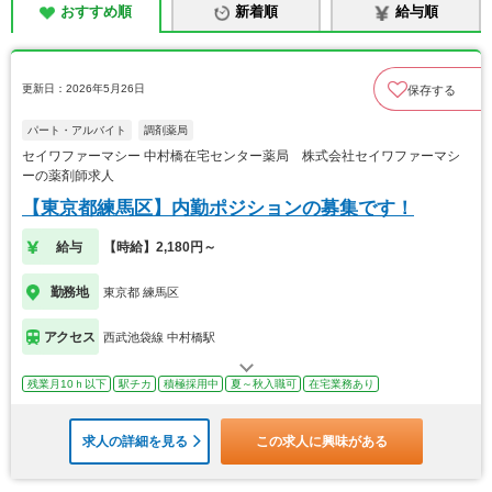
おすすめ順
新着順
給与順
更新日：2026年5月26日
保存する
パート・アルバイト
調剤薬局
セイワファーマシー 中村橋在宅センター薬局 株式会社セイワファーマシ
ーの薬剤師求人
【東京都練馬区】内勤ポジションの募集です！
給与
【時給】2,180円～
勤務地
東京都 練馬区
アクセス
西武池袋線 中村橋駅
残業月10ｈ以下
駅チカ
積極採用中
夏～秋入職可
在宅業務あり
求人の詳細を見る
この求人に興味がある