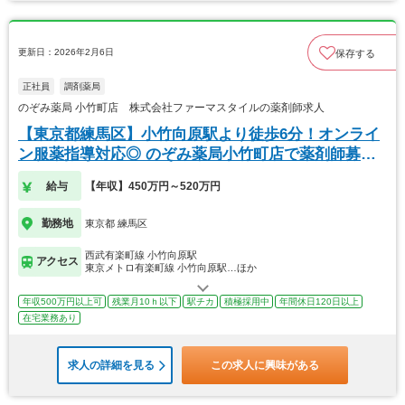
更新日：2026年2月6日
保存する
正社員
調剤薬局
のぞみ薬局 小竹町店 株式会社ファーマスタイルの薬剤師求人
【東京都練馬区】小竹向原駅より徒歩6分！オンライ
ン服薬指導対応◎ のぞみ薬局小竹町店で薬剤師募
集！
給与
【年収】450万円～520万円
勤務地
東京都 練馬区
西武有楽町線 小竹向原駅
アクセス
東京メトロ有楽町線 小竹向原駅…ほか
年収500万円以上可
残業月10ｈ以下
駅チカ
積極採用中
年間休日120日以上
在宅業務あり
求人の詳細を見る
この求人に興味がある