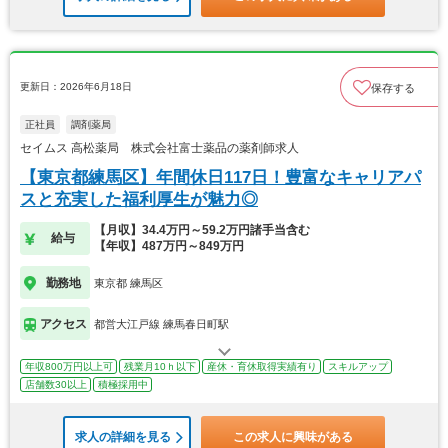
更新日：2026年6月18日
保存する
正社員
調剤薬局
セイムス 高松薬局 株式会社富士薬品の薬剤師求人
【東京都練馬区】年間休日117日！豊富なキャリアパ
スと充実した福利厚生が魅力◎
【月収】34.4万円～59.2万円諸手当含む
給与
【年収】487万円～849万円
勤務地
東京都 練馬区
アクセス
都営大江戸線 練馬春日町駅
年収800万円以上可
残業月10ｈ以下
産休・育休取得実績有り
スキルアップ
店舗数30以上
積極採用中
求人の詳細を見る
この求人に興味がある