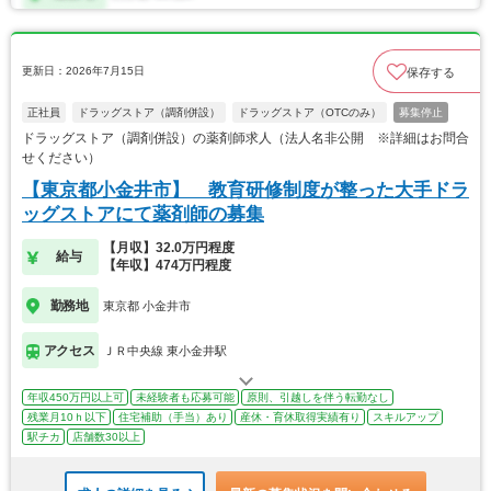
更新日：2026年7月15日
保存する
正社員
ドラッグストア（調剤併設）
ドラッグストア（OTCのみ）
募集停止
ドラッグストア（調剤併設）の薬剤師求人（法人名非公開 ※詳細はお問合
せください）
【東京都小金井市】 教育研修制度が整った大手ドラ
ッグストアにて薬剤師の募集
【月収】32.0万円程度
給与
【年収】474万円程度
勤務地
東京都 小金井市
アクセス
ＪＲ中央線 東小金井駅
年収450万円以上可
未経験者も応募可能
原則、引越しを伴う転勤なし
残業月10ｈ以下
住宅補助（手当）あり
産休・育休取得実績有り
スキルアップ
駅チカ
店舗数30以上