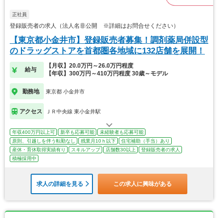
正社員
登録販売者の求人（法人名非公開 ※詳細はお問合せください）
【東京都小金井市】登録販売者募集！調剤薬局併設型
のドラッグストアを首都圏各地域に132店舗を展開！
【月収】20.0万円～26.0万円程度
給与
【年収】300万円～410万円程度 30歳～モデル
勤務地
東京都 小金井市
アクセス
ＪＲ中央線 東小金井駅
年収400万円以上可
新卒も応募可能
未経験者も応募可能
原則、引越しを伴う転勤なし
残業月10ｈ以下
住宅補助（手当）あり
産休・育休取得実績有り
スキルアップ
店舗数30以上
登録販売者の求人
積極採用中
求人の詳細を見る
この求人に興味がある