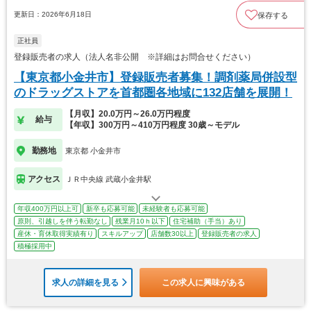
更新日：2026年6月18日
保存する
正社員
登録販売者の求人（法人名非公開 ※詳細はお問合せください）
【東京都小金井市】登録販売者募集！調剤薬局併設型
のドラッグストアを首都圏各地域に132店舗を展開！
【月収】20.0万円～26.0万円程度
給与
【年収】300万円～410万円程度 30歳～モデル
勤務地
東京都 小金井市
アクセス
ＪＲ中央線 武蔵小金井駅
年収400万円以上可
新卒も応募可能
未経験者も応募可能
原則、引越しを伴う転勤なし
残業月10ｈ以下
住宅補助（手当）あり
産休・育休取得実績有り
スキルアップ
店舗数30以上
登録販売者の求人
積極採用中
求人の詳細を見る
この求人に興味がある