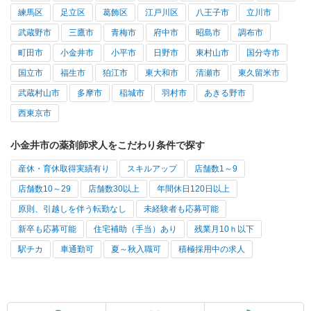
練馬区
足立区
葛飾区
江戸川区
八王子市
立川市
武蔵野市
三鷹市
青梅市
府中市
昭島市
調布市
町田市
小金井市
小平市
日野市
東村山市
国分寺市
国立市
福生市
狛江市
東大和市
清瀬市
東久留米市
武蔵村山市
多摩市
稲城市
羽村市
あきる野市
西東京市
小金井市の薬剤師求人をこだわり条件で探す
産休・育休取得実績有り
スキルアップ
店舗数1～9
店舗数10～29
店舗数30以上
年間休日120日以上
原則、引越しを伴う転勤なし
未経験者も応募可能
新卒も応募可能
住宅補助（手当）あり
残業月10ｈ以下
駅チカ
車通勤可
夏～秋入職可
積極採用中の求人