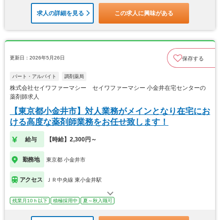
求人の詳細を見る
この求人に興味がある
更新日：2026年5月26日
保存する
パート・アルバイト
調剤薬局
株式会社セイワファーマシー セイワファーマシー 小金井在宅センターの
薬剤師求人
【東京都小金井市】対人業務がメインとなり在宅にお
ける高度な薬剤師業務をお任せ致します！
給与
【時給】2,300円～
勤務地
東京都 小金井市
アクセス
ＪＲ中央線 東小金井駅
残業月10ｈ以下
積極採用中
夏～秋入職可