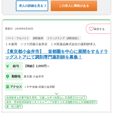
求人の詳細を見る
この求人に興味がある
更新日：2026年6月30日
保存する
パート・アルバイト
調剤薬局
ドラッグストア（調剤併設）
ミネ薬局 ソコラ武蔵小金井店 ミネ医薬品株式会社の薬剤師求人
【東京都小金井市】 首都圏を中心に展開をするドラ
ッグストアにて調剤専門薬剤師を募集！
給与
【時給】2,000円～
勤務地
東京都 小金井市
アクセス
ＪＲ中央線 武蔵小金井駅
未経験者も応募可能
原則、引越しを伴う転勤なし
残業月10ｈ以下
産休・育休取得実績有り
スキルアップ
駅チカ
店舗数30以上
積極採用中
夏～秋入職可