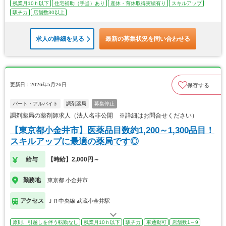
残業月10ｈ以下
住宅補助（手当）あり
産休・育休取得実績有り
スキルアップ
駅チカ
店舗数30以上
求人の詳細を見る
最新の募集状況を問い合わせる
更新日：2026年5月26日
保存する
パート・アルバイト
調剤薬局
募集停止
調剤薬局の薬剤師求人（法人名非公開 ※詳細はお問合せください）
【東京都小金井市】医薬品目数約1,200～1,300品目！
スキルアップに最適の薬局です◎
給与
【時給】2,000円～
勤務地
東京都 小金井市
アクセス
ＪＲ中央線 武蔵小金井駅
原則、引越しを伴う転勤なし
残業月10ｈ以下
駅チカ
車通勤可
店舗数1～9