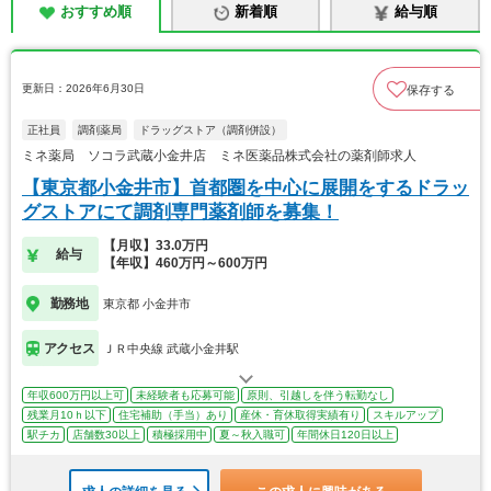
おすすめ順
新着順
給与順
更新日：2026年6月30日
保存する
正社員
調剤薬局
ドラッグストア（調剤併設）
ミネ薬局 ソコラ武蔵小金井店 ミネ医薬品株式会社の薬剤師求人
【東京都小金井市】首都圏を中心に展開をするドラッ
グストアにて調剤専門薬剤師を募集！
【月収】33.0万円
給与
【年収】460万円～600万円
勤務地
東京都 小金井市
アクセス
ＪＲ中央線 武蔵小金井駅
年収600万円以上可
未経験者も応募可能
原則、引越しを伴う転勤なし
残業月10ｈ以下
住宅補助（手当）あり
産休・育休取得実績有り
スキルアップ
駅チカ
店舗数30以上
積極採用中
夏～秋入職可
年間休日120日以上