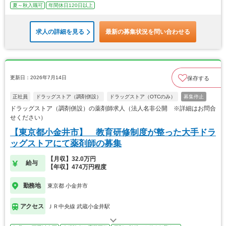
夏～秋入職可
年間休日120日以上
求人の詳細を見る
最新の募集状況を問い合わせる
更新日：2026年7月14日
保存する
正社員
ドラッグストア（調剤併設）
ドラッグストア（OTCのみ）
募集停止
ドラッグストア（調剤併設）の薬剤師求人（法人名非公開 ※詳細はお問合
せください）
【東京都小金井市】 教育研修制度が整った大手ドラ
ッグストアにて薬剤師の募集
【月収】32.0万円
給与
【年収】474万円程度
勤務地
東京都 小金井市
アクセス
ＪＲ中央線 武蔵小金井駅