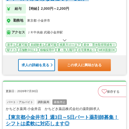
給与
【時給】2,000円～2,200円
勤務地
東京都 小金井市
アクセス
ＪＲ中央線 武蔵小金井駅
新卒も応募可能
未経験者も応募可能
残業月10ｈ以下
産休・育休取得実績有り
駅チカ
店舗数30以上
積極採用中
夏～秋入職可
在宅業務あり
WEB面接OK
求人の詳細を見る
この求人に興味がある
更新日：2026年7月30日
保存する
パート・アルバイト
調剤薬局
募集停止
かちどき薬局 小金井店 かちどき薬品株式会社の薬剤師求人
【東京都小金井市】週3日～5日パート薬剤師募集！
シフトは柔軟に対応します◎