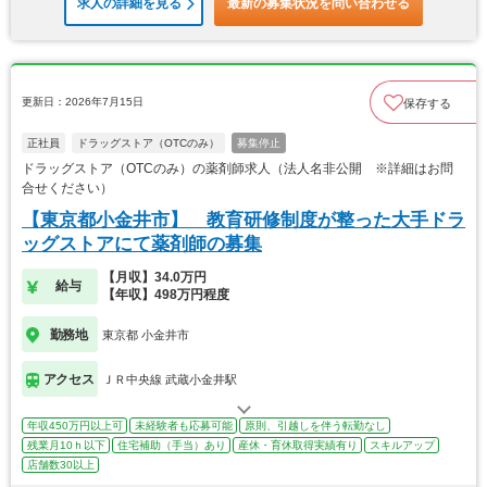
求人の詳細を見る
最新の募集状況を問い合わせる
更新日：2026年7月15日
保存する
正社員
ドラッグストア（OTCのみ）
募集停止
ドラッグストア（OTCのみ）の薬剤師求人（法人名非公開 ※詳細はお問
合せください）
【東京都小金井市】 教育研修制度が整った大手ドラ
ッグストアにて薬剤師の募集
【月収】34.0万円
給与
【年収】498万円程度
勤務地
東京都 小金井市
アクセス
ＪＲ中央線 武蔵小金井駅
年収450万円以上可
未経験者も応募可能
原則、引越しを伴う転勤なし
残業月10ｈ以下
住宅補助（手当）あり
産休・育休取得実績有り
スキルアップ
店舗数30以上