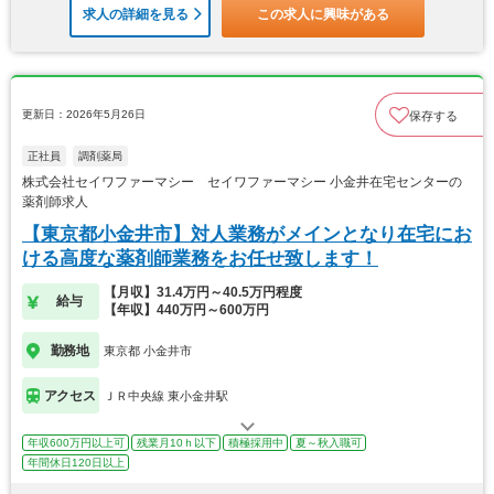
求人の詳細を見る
この求人に興味がある
更新日：2026年5月26日
保存する
正社員
調剤薬局
株式会社セイワファーマシー セイワファーマシー 小金井在宅センターの
薬剤師求人
【東京都小金井市】対人業務がメインとなり在宅にお
ける高度な薬剤師業務をお任せ致します！
【月収】31.4万円～40.5万円程度
給与
【年収】440万円～600万円
勤務地
東京都 小金井市
アクセス
ＪＲ中央線 東小金井駅
年収600万円以上可
残業月10ｈ以下
積極採用中
夏～秋入職可
年間休日120日以上