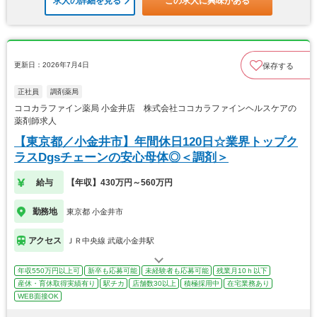
求人の詳細を見る
この求人に興味がある
更新日：2026年7月4日
保存する
正社員
調剤薬局
ココカラファイン薬局 小金井店 株式会社ココカラファインヘルスケアの
薬剤師求人
【東京都／小金井市】年間休日120日☆業界トップク
ラスDgsチェーンの安心母体◎＜調剤＞
給与
【年収】430万円～560万円
勤務地
東京都 小金井市
アクセス
ＪＲ中央線 武蔵小金井駅
年収550万円以上可
新卒も応募可能
未経験者も応募可能
残業月10ｈ以下
産休・育休取得実績有り
駅チカ
店舗数30以上
積極採用中
在宅業務あり
WEB面接OK