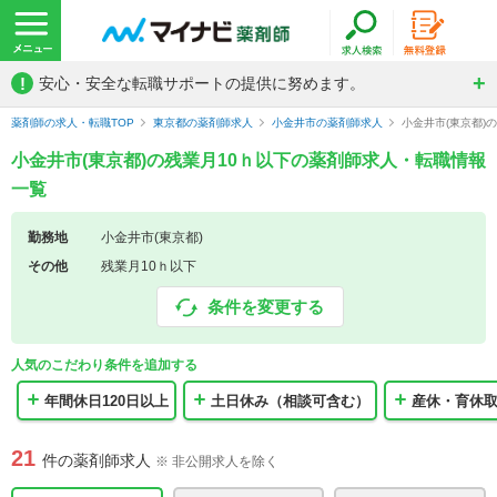
!
安心・安全な転職サポートの提供に努めます。
薬剤師の求人・転職TOP
東京都の薬剤師求人
小金井市の薬剤師求人
小金井市(東京都)
小金井市(東京都)の残業月10ｈ以下の薬剤師求人・転職情報
一覧
勤務地
小金井市(東京都)
その他
残業月10ｈ以下
条件を変更する
人気のこだわり条件を追加する
年間休日120日以上
土日休み（相談可含む）
産休・育休
21
件の薬剤師求人
※ 非公開求人を除く