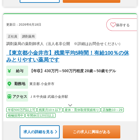
更新日：2026年6月18日
保存する
正社員
調剤薬局
調剤薬局の薬剤師求人（法人名非公開 ※詳細はお問合せください）
【東京都小金井市】残業平均5時間！有給100％の休
みとりやすい薬局です
給与
【年収】430万円～500万円程度 28歳～50歳モデル
勤務地
東京都 小金井市
アクセス
ＪＲ中央線 武蔵小金井駅
年収500万円以上可
残業月10ｈ以下
産休・育休取得実績有り
店舗数10～29
積極採用中
年間休日120日以上
求人の詳細を見る
この求人に興味がある