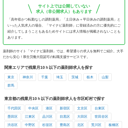
サイト上では公開していない
求人（非公開求人）もあります
「高年収かつ転勤なしの調剤薬局」「土日休み＋平日休みの調剤薬局」と
いった人気求人の場合、「マイナビ薬剤師」に登録済みの方に優先的にご
紹介してしまうこともあるためサイトには求人情報が掲載されないことも
あります。
薬剤師のサイト「マイナビ薬剤師」では、希望通りの求人を無料でご紹介。大手
だから安心！厚生労働大臣認可の転職支援サービスです。
関東エリアで残業月10ｈ以下の薬剤師求人を探す
東京
神奈川
千葉
埼玉
茨城
栃木
山梨
群馬
東京都の残業月10ｈ以下の薬剤師求人を市区町村で探す
千代田区
中央区
港区
新宿区
文京区
台東区
墨田区
江東区
品川区
目黒区
大田区
世田谷区
渋谷区
中野区
杉並区
豊島区
北区
荒川区
板橋区