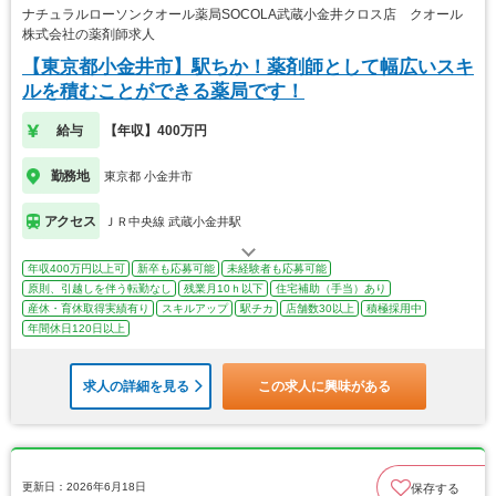
ナチュラルローソンクオール薬局SOCOLA武蔵小金井クロス店 クオール
株式会社の薬剤師求人
【東京都小金井市】駅ちか！薬剤師として幅広いスキ
ルを積むことができる薬局です！
給与
【年収】400万円
勤務地
東京都 小金井市
アクセス
ＪＲ中央線 武蔵小金井駅
年収400万円以上可
新卒も応募可能
未経験者も応募可能
原則、引越しを伴う転勤なし
残業月10ｈ以下
住宅補助（手当）あり
産休・育休取得実績有り
スキルアップ
駅チカ
店舗数30以上
積極採用中
年間休日120日以上
求人の詳細を見る
この求人に興味がある
更新日：2026年6月18日
保存する