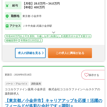
【月収】28.0万円～34.0万円
給与
【年収】400万円
勤務地
東京都 小金井市
アクセス
ＪＲ中央線 武蔵小金井駅
年収400万円以上可
原則、引越しを伴う転勤なし
残業月10ｈ以下
駅チカ
積極採用中
年間休日120日以上
求人の詳細を見る
この求人に興味がある
更新日：2026年6月18日
保存する
パート・アルバイト
調剤薬局
ココカラファイン薬局 小金井店 株式会社ココカラファインヘルスケアの
薬剤師求人
【東京都／小金井市】キャリアアップを応援！活躍の
フィールドが多彩な会社です＜調剤＞