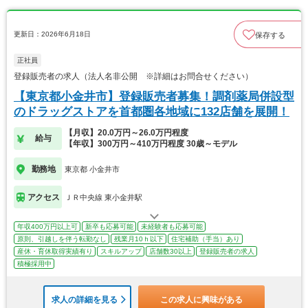
更新日：2026年6月18日
保存する
正社員
登録販売者の求人（法人名非公開 ※詳細はお問合せください）
【東京都小金井市】登録販売者募集！調剤薬局併設型
のドラッグストアを首都圏各地域に132店舗を展開！
【月収】20.0万円～26.0万円程度
給与
【年収】300万円～410万円程度 30歳～モデル
勤務地
東京都 小金井市
アクセス
ＪＲ中央線 東小金井駅
年収400万円以上可
新卒も応募可能
未経験者も応募可能
原則、引越しを伴う転勤なし
残業月10ｈ以下
住宅補助（手当）あり
産休・育休取得実績有り
スキルアップ
店舗数30以上
登録販売者の求人
積極採用中
求人の詳細を見る
この求人に興味がある