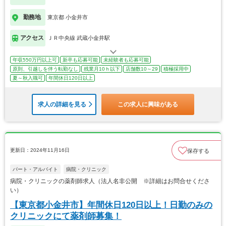
勤務地
東京都 小金井市
アクセス
ＪＲ中央線 武蔵小金井駅
年収550万円以上可
新卒も応募可能
未経験者も応募可能
原則、引越しを伴う転勤なし
残業月10ｈ以下
店舗数10～29
積極採用中
夏～秋入職可
年間休日120日以上
求人の詳細を見る
この求人に興味がある
更新日：2024年11月16日
保存する
パート・アルバイト
病院・クリニック
病院・クリニックの薬剤師求人（法人名非公開 ※詳細はお問合せくださ
い）
【東京都小金井市】年間休日120日以上！日勤のみの
クリニックにて薬剤師募集！