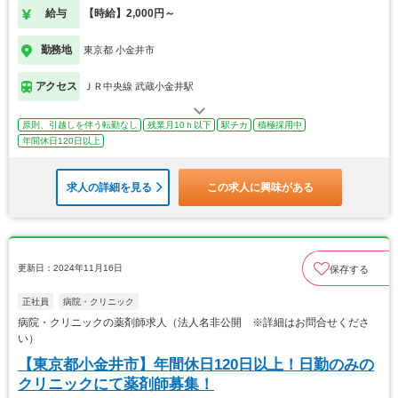
給与
【時給】2,000円～
勤務地
東京都 小金井市
アクセス
ＪＲ中央線 武蔵小金井駅
原則、引越しを伴う転勤なし
残業月10ｈ以下
駅チカ
積極採用中
年間休日120日以上
求人の詳細を見る
この求人に興味がある
更新日：2024年11月16日
保存する
正社員
病院・クリニック
病院・クリニックの薬剤師求人（法人名非公開 ※詳細はお問合せくださ
い）
【東京都小金井市】年間休日120日以上！日勤のみの
クリニックにて薬剤師募集！