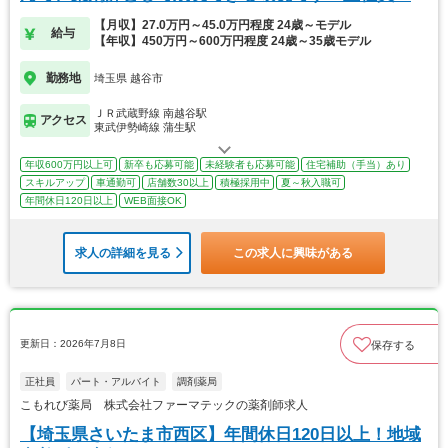
【月収】27.0万円～45.0万円程度 24歳～モデル
給与
【年収】450万円～600万円程度 24歳～35歳モデル
勤務地
埼玉県 越谷市
ＪＲ武蔵野線 南越谷駅
アクセス
東武伊勢崎線 蒲生駅
年収600万円以上可
新卒も応募可能
未経験者も応募可能
住宅補助（手当）あり
スキルアップ
車通勤可
店舗数30以上
積極採用中
夏～秋入職可
年間休日120日以上
WEB面接OK
求人の詳細を見る
この求人に興味がある
更新日：2026年7月8日
保存する
正社員
パート・アルバイト
調剤薬局
こもれび薬局 株式会社ファーマテックの薬剤師求人
【埼玉県さいたま市西区】年間休日120日以上！地域