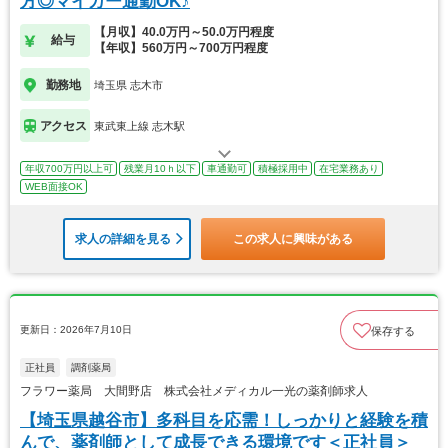
方◎マイカー通勤OK♪
【月収】40.0万円～50.0万円程度
給与
【年収】560万円～700万円程度
勤務地
埼玉県 志木市
アクセス
東武東上線 志木駅
年収700万円以上可
残業月10ｈ以下
車通勤可
積極採用中
在宅業務あり
WEB面接OK
求人の詳細を見る
この求人に興味がある
更新日：2026年7月10日
保存する
正社員
調剤薬局
フラワー薬局 大間野店 株式会社メディカル一光の薬剤師求人
【埼玉県越谷市】多科目を応需！しっかりと経験を積
んで、薬剤師として成長できる環境です＜正社員＞