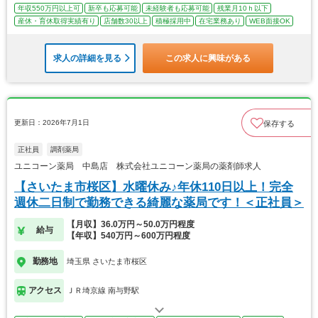
年収550万円以上可
新卒も応募可能
未経験者も応募可能
残業月10ｈ以下
産休・育休取得実績有り
店舗数30以上
積極採用中
在宅業務あり
WEB面接OK
求人の詳細を見る
この求人に興味がある
更新日：2026年7月1日
保存する
正社員
調剤薬局
ユニコーン薬局 中島店 株式会社ユニコーン薬局の薬剤師求人
【さいたま市桜区】水曜休み♪年休110日以上！完全
週休二日制で勤務できる綺麗な薬局です！＜正社員＞
【月収】36.0万円～50.0万円程度
給与
【年収】540万円～600万円程度
勤務地
埼玉県 さいたま市桜区
アクセス
ＪＲ埼京線 南与野駅