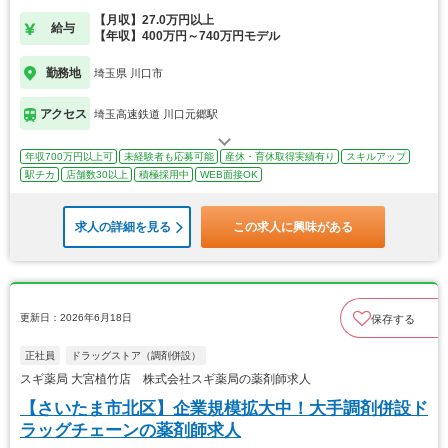
【月収】27.0万円以上
給与
【年収】400万円～740万円モデル
勤務地
埼玉県 川口市
アクセス
埼玉高速鉄道 川口元郷駅
年収700万円以上可
未経験者も応募可能
産休・育休取得実績有り
スキルアップ
駅チカ
店舗数30以上
積極採用中
WEB面接OK
求人の詳細を見る
この求人に興味がある
更新日：2026年6月18日
保存する
正社員
ドラッグストア（調剤併設）
スギ薬局 大宮植竹店 株式会社スギ薬局の薬剤師求人
【さいたま市北区】企業規模拡大中！大手調剤併設ド
ラッグチェーンの薬剤師求人