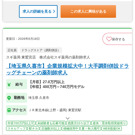
求人の詳細を見る
この求人に興味がある
更新日：2026年6月18日
保存する
正社員
ドラッグストア（調剤併設）
スギ薬局 東鷲宮店 株式会社スギ薬局の薬剤師求人
【埼玉県久喜市】企業規模拡大中！大手調剤併設ドラ
ッグチェーンの薬剤師求人
【月収】27.0万円以上
給与
【年収】400万円～740万円モデル
勤務地
埼玉県 久喜市
アクセス
ＪＲ東北本線(上野－盛岡) 東鷲宮駅
年収700万円以上可
未経験者も応募可能
残業月10ｈ以下
産休・育休取得実績有り
スキルアップ
駅チカ
店舗数30以上
積極採用中
夏～秋入職可
WEB面接OK