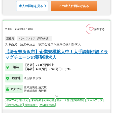
求人の詳細を見る
この求人に興味がある
更新日：2026年6月18日
保存する
正社員
ドラッグストア（調剤併設）
スギ薬局 所沢牛沼店 株式会社スギ薬局の薬剤師求人
【埼玉県所沢市】企業規模拡大中！大手調剤併設ドラ
ッグチェーンの薬剤師求人
【月収】27.0万円以上
給与
【年収】400万円～740万円モデル
勤務地
埼玉県 所沢市
西武池袋線 所沢駅
アクセス
西武新宿線 所沢駅
年収700万円以上可
未経験者も応募可能
産休・育休取得実績有り
スキルアップ
店舗数30以上
積極採用中
WEB面接OK