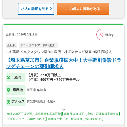
求人の詳細を見る
この求人に興味がある
更新日：2026年6月18日
保存する
正社員
ドラッグストア（調剤併設）
スギ薬局 ベルクスタウン草加谷塚店 株式会社スギ薬局の薬剤師求人
【埼玉県草加市】企業規模拡大中！大手調剤併設ドラ
ッグチェーンの薬剤師求人
【月収】27.0万円以上
給与
【年収】400万円～740万円モデル
勤務地
埼玉県 草加市
アクセス
東武伊勢崎線 谷塚駅
年収700万円以上可
未経験者も応募可能
残業月10ｈ以下
産休・育休取得実績有り
スキルアップ
店舗数30以上
積極採用中
夏～秋入職可
WEB面接OK