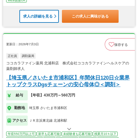
WEB面接OK
求人の詳細を見る
この求人に興味がある
更新日：2026年7月3日
保存する
正社員
調剤薬局
ココカラファイン薬局 北浦和店 株式会社ココカラファインヘルスケアの
薬剤師求人
【埼玉県／さいたま市浦和区】年間休日120日☆業界
トップクラスDgsチェーンの安心母体◎＜調剤＞
給与
【年収】430万円～560万円
勤務地
埼玉県 さいたま市浦和区
アクセス
ＪＲ京浜東北線 北浦和駅
年収550万円以上可
新卒も応募可能
未経験者も応募可能
残業月10ｈ以下