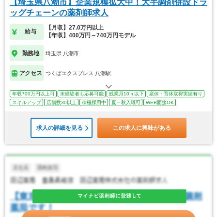
【埼玉県八潮市】企業規模拡大中！大手調剤併設ドラ
ッグチェーンの薬剤師求人
【月収】27.0万円以上
給与
【年収】400万円～740万円モデル
勤務地
埼玉県 八潮市
アクセス
つくばエクスプレス 八潮駅
年収700万円以上可
未経験者も応募可能
残業月10ｈ以下
産休・育休取得実績有り
スキルアップ
店舗数30以上
積極採用中
夏～秋入職可
WEB面接OK
求人の詳細を見る
この求人に興味がある