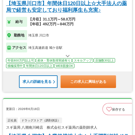
【埼玉県川口市】年間休日120日以上☆大手法人の薬
局で経営も安定しており福利厚生も充実♪
【月収】31.1万円～58.0万円
給与
【年収】492万円～846万円
勤務地
埼玉県 川口市
アクセス
埼玉高速鉄道 鳩ケ谷駅
年収800万円以上可
産休・育休取得実績有り
スキルアップ
店舗数30以上
積極採用中
年間休日120日以上
WEB面接OK
求人の詳細を見る
この求人に興味がある
更新日：2026年6月18日
保存する
正社員
ドラッグストア（調剤併設）
スギ薬局 八潮南川崎店 株式会社スギ薬局の薬剤師求人