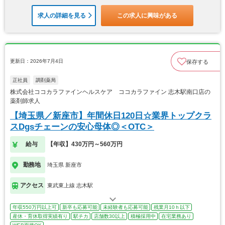
求人の詳細を見る
この求人に興味がある
更新日：2026年7月4日
保存する
正社員
調剤薬局
株式会社ココカラファインヘルスケア ココカラファイン 志木駅南口店の
薬剤師求人
【埼玉県／新座市】年間休日120日☆業界トップクラ
スDgsチェーンの安心母体◎＜OTC＞
給与
【年収】430万円～560万円
勤務地
埼玉県 新座市
アクセス
東武東上線 志木駅
年収550万円以上可
新卒も応募可能
未経験者も応募可能
残業月10ｈ以下
産休・育休取得実績有り
駅チカ
店舗数30以上
積極採用中
在宅業務あり