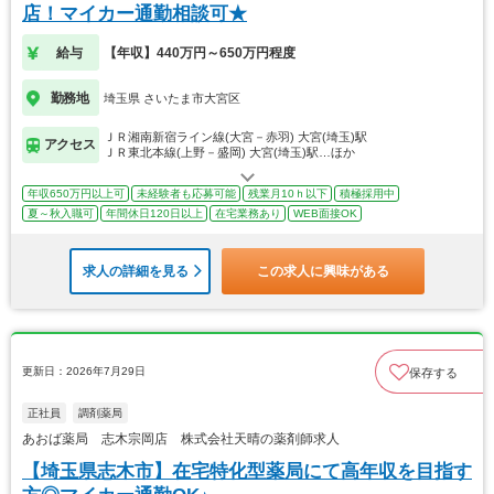
店！マイカー通勤相談可★
給与
【年収】440万円～650万円程度
勤務地
埼玉県 さいたま市大宮区
ＪＲ湘南新宿ライン線(大宮－赤羽) 大宮(埼玉)駅
アクセス
ＪＲ東北本線(上野－盛岡) 大宮(埼玉)駅…ほか
年収650万円以上可
未経験者も応募可能
残業月10ｈ以下
積極採用中
夏～秋入職可
年間休日120日以上
在宅業務あり
WEB面接OK
求人の詳細を見る
この求人に興味がある
更新日：2026年7月29日
保存する
正社員
調剤薬局
あおば薬局 志木宗岡店 株式会社天晴の薬剤師求人
【埼玉県志木市】在宅特化型薬局にて高年収を目指す