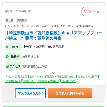
更新日：2026年6月18日
保存する
正社員
調剤薬局
たから薬局 狭山市店 株式会社トラストファーマシーの薬剤師求人
【埼玉県狭山市／西武新宿線】キャリアアップフロー
が確立した薬局で薬剤師の募集
給与
【年収】400万円～600万円程度
勤務地
埼玉県 狭山市
アクセス
西武新宿線 狭山市駅
年収600万円以上可
残業月10ｈ以下
産休・育休取得実績有り
駅チカ
車通勤可
店舗数30以上
積極採用中
年間休日120日以上
WEB面接OK
求人の詳細を見る
この求人に興味がある