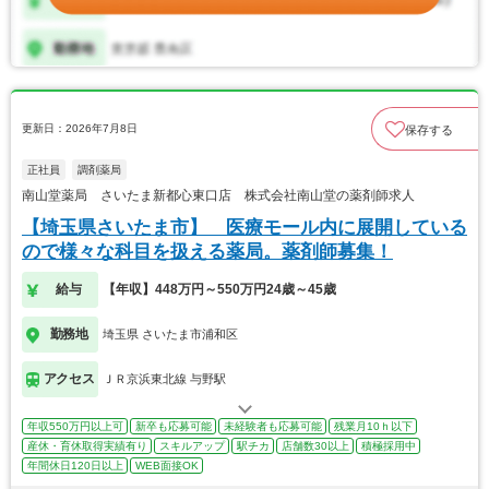
更新日：2026年7月8日
保存する
正社員
調剤薬局
南山堂薬局 さいたま新都心東口店 株式会社南山堂の薬剤師求人
【埼玉県さいたま市】 医療モール内に展開している
ので様々な科目を扱える薬局。薬剤師募集！
給与
【年収】448万円～550万円24歳～45歳
勤務地
埼玉県 さいたま市浦和区
アクセス
ＪＲ京浜東北線 与野駅
年収550万円以上可
新卒も応募可能
未経験者も応募可能
残業月10ｈ以下
産休・育休取得実績有り
スキルアップ
駅チカ
店舗数30以上
積極採用中
年間休日120日以上
WEB面接OK