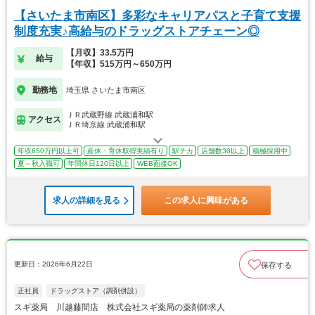
【さいたま市南区】多彩なキャリアパスと子育て支援
制度充実♪高給与のドラッグストアチェーン◎
【月収】33.5万円
給与
【年収】515万円～650万円
勤務地
埼玉県 さいたま市南区
ＪＲ武蔵野線 武蔵浦和駅
アクセス
ＪＲ埼京線 武蔵浦和駅
年収650万円以上可
産休・育休取得実績有り
駅チカ
店舗数30以上
積極採用中
夏～秋入職可
年間休日120日以上
WEB面接OK
求人の詳細を見る
この求人に興味がある
更新日：2026年6月22日
保存する
正社員
ドラッグストア（調剤併設）
スギ薬局 川越藤間店 株式会社スギ薬局の薬剤師求人