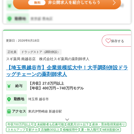
更新日：2026年6月18日
保存する
正社員
ドラッグストア（調剤併設）
スギ薬局 南越谷店 株式会社スギ薬局の薬剤師求人
【埼玉県越谷市】企業規模拡大中！大手調剤併設ドラ
ッグチェーンの薬剤師求人
【月収】27.0万円以上
給与
【年収】400万円～740万円モデル
勤務地
埼玉県 越谷市
アクセス
東武伊勢崎線 新越谷駅
年収700万円以上可
未経験者も応募可能
残業月10ｈ以下
産休・育休取得実績有り
スキルアップ
駅チカ
店舗数30以上
積極採用中
夏～秋入職可
WEB面接OK