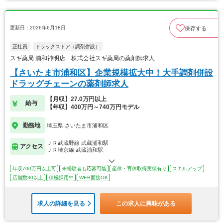
更新日：2026年6月18日
保存する
正社員
ドラッグストア（調剤併設）
スギ薬局 浦和神明店 株式会社スギ薬局の薬剤師求人
【さいたま市浦和区】企業規模拡大中！大手調剤併設
ドラッグチェーンの薬剤師求人
【月収】27.0万円以上
給与
【年収】400万円～740万円モデル
勤務地
埼玉県 さいたま市浦和区
ＪＲ武蔵野線 武蔵浦和駅
アクセス
ＪＲ埼京線 武蔵浦和駅
年収700万円以上可
未経験者も応募可能
産休・育休取得実績有り
スキルアップ
店舗数30以上
積極採用中
WEB面接OK
求人の詳細を見る
この求人に興味がある