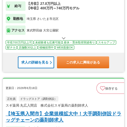
【月収】27.0万円以上
給与
【年収】400万円～740万円モデル
勤務地
埼玉県 さいたま市北区
アクセス
東武野田線 大宮公園駅
年収700万円以上可
未経験者も応募可能
産休・育休取得実績有り
スキルアップ
駅チカ
店舗数30以上
積極採用中
WEB面接OK
求人の詳細を見る
この求人に興味がある
更新日：2026年6月18日
保存する
正社員
ドラッグストア（調剤併設）
スギ薬局 丸広入間店 株式会社スギ薬局の薬剤師求人
【埼玉県入間市】企業規模拡大中！大手調剤併設ドラ
ッグチェーンの薬剤師求人