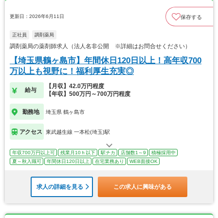
更新日：2026年6月11日
保存する
正社員
調剤薬局
調剤薬局の薬剤師求人（法人名非公開 ※詳細はお問合せください）
【埼玉県鶴ヶ島市】年間休日120日以上！高年収700
万以上も視野に！福利厚生充実◎
【月収】42.0万円程度
給与
【年収】500万円～700万円程度
勤務地
埼玉県 鶴ヶ島市
アクセス
東武越生線 一本松(埼玉)駅
年収700万円以上可
残業月10ｈ以下
駅チカ
店舗数1～9
積極採用中
夏～秋入職可
年間休日120日以上
在宅業務あり
WEB面接OK
求人の詳細を見る
この求人に興味がある