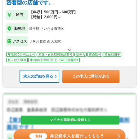
密着型の店舗です。
【年収】500万円～600万円
給与
【時給】2,000円～
勤務地
埼玉県 さいたま市西区
アクセス
ＪＲ川越線 西大宮駅
年収600万円以上可
産休・育休取得実績有り
駅チカ
車通勤可
積極採用中
夏～秋入職可
年間休日120日以上
WEB面接OK
求人の詳細を見る
この求人に興味がある