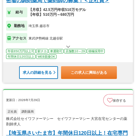
密着の調剤薬局で薬剤師の募集！＜正社員＞
【月収】42.5万円年収510万モデル
給与
【年収】510万円～680万円
勤務地
埼玉県 越谷市
アクセス
東武伊勢崎線 北越谷駅
年収650万円以上可
駅チカ
車通勤可
店舗数10～29
積極採用中
年間休日120日以上
WEB面接OK
求人の詳細を見る
この求人に興味がある
更新日：2026年7月29日
保存する
正社員
調剤薬局
株式会社セイワファーマシー セイワファーマシー 大宮在宅センターの薬
剤師求人
【埼玉県さいたま市】年間休日120日以上！在宅専門