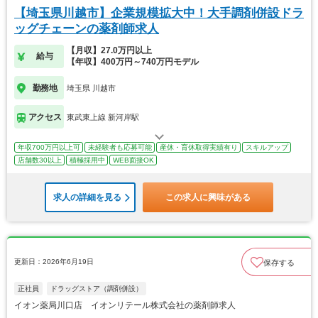
【埼玉県川越市】企業規模拡大中！大手調剤併設ドラ
ッグチェーンの薬剤師求人
【月収】27.0万円以上
給与
【年収】400万円～740万円モデル
勤務地
埼玉県 川越市
アクセス
東武東上線 新河岸駅
年収700万円以上可
未経験者も応募可能
産休・育休取得実績有り
スキルアップ
店舗数30以上
積極採用中
WEB面接OK
求人の詳細を見る
この求人に興味がある
更新日：2026年6月19日
保存する
正社員
ドラッグストア（調剤併設）
イオン薬局川口店 イオンリテール株式会社の薬剤師求人