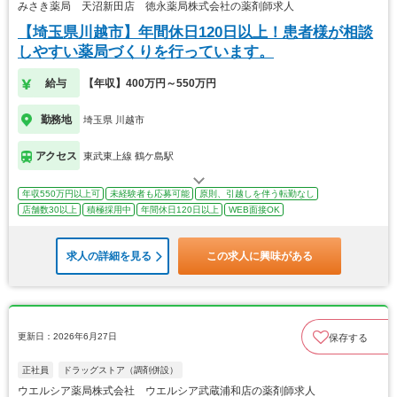
みさき薬局 天沼新田店 徳永薬局株式会社の薬剤師求人
【埼玉県川越市】年間休日120日以上！患者様が相談
しやすい薬局づくりを行っています。
給与
【年収】400万円～550万円
勤務地
埼玉県 川越市
アクセス
東武東上線 鶴ケ島駅
年収550万円以上可
未経験者も応募可能
原則、引越しを伴う転勤なし
店舗数30以上
積極採用中
年間休日120日以上
WEB面接OK
求人の詳細を見る
この求人に興味がある
更新日：2026年6月27日
保存する
正社員
ドラッグストア（調剤併設）
ウエルシア薬局株式会社 ウエルシア武蔵浦和店の薬剤師求人