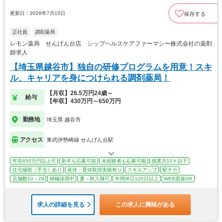
更新日：2026年7月15日
保存する
正社員
調剤薬局
レモン薬局 せんげん台店 シップヘルスケアファーマシー株式会社の薬剤
師求人
【埼玉県越谷市】独自の研修プログラムを用意！スキ
ル、キャリアを身につけられる調剤薬局！
【月収】26.5万円24歳～
給与
【年収】430万円～650万円
勤務地
埼玉県 越谷市
アクセス
東武伊勢崎線 せんげん台駅
年収650万円以上可
新卒も応募可能
未経験者も応募可能
残業月10ｈ以下
住宅補助（手当）あり
産休・育休取得実績有り
スキルアップ
駅チカ
店舗数10～29
積極採用中
夏～秋入職可
年間休日120日以上
WEB面接OK
求人の詳細を見る
この求人に興味がある