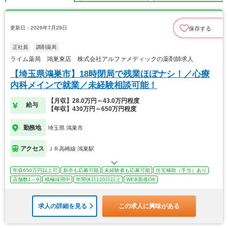
更新日：2026年7月29日
保存する
正社員
調剤薬局
ライム薬局 鴻巣東店 株式会社アルファメディックの薬剤師求人
【埼玉県鴻巣市】18時閉局で残業ほぼナシ！／心療
内科メインで就業／未経験相談可能！
【月収】28.0万円～43.0万円程度
給与
【年収】430万円～650万円程度
勤務地
埼玉県 鴻巣市
アクセス
ＪＲ高崎線 鴻巣駅
年収650万円以上可
新卒も応募可能
未経験者も応募可能
住宅補助（手当）あり
店舗数1～9
積極採用中
年間休日120日以上
WEB面接OK
求人の詳細を見る
この求人に興味がある