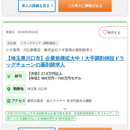
求人の詳細を見る
この求人に興味がある
更新日：2026年6月18日
保存する
正社員
ドラッグストア（調剤併設）
スギ薬局 川口新郷店 株式会社スギ薬局の薬剤師求人
【埼玉県川口市】企業規模拡大中！大手調剤併設ドラ
ッグチェーンの薬剤師求人
【月収】27.0万円以上
給与
【年収】400万円～740万円モデル
勤務地
埼玉県 川口市
アクセス
都営日暮里・舎人ライナー 見沼代親水公園駅
年収700万円以上可
未経験者も応募可能
産休・育休取得実績有り
スキルアップ
駅チカ
店舗数30以上
積極採用中
WEB面接OK