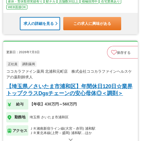
産休・育休取得実績有り
駅チカ
店舗数30以上
積極採用中
在宅業務あり
WEB面接OK
求人の詳細を見る
この求人に興味がある
更新日：2026年7月3日
保存する
正社員
調剤薬局
ココカラファイン薬局 北浦和元町店 株式会社ココカラファインヘルスケ
アの薬剤師求人
【埼玉県／さいたま市浦和区】年間休日120日☆業界
トップクラスDgsチェーンの安心母体◎＜調剤＞
給与
【年収】430万円～560万円
勤務地
埼玉県 さいたま市浦和区
ＪＲ湘南新宿ライン線(大宮－赤羽) 浦和駅
アクセス
ＪＲ東北本線(上野－盛岡) 浦和駅…ほか