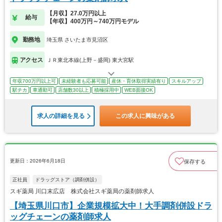
【月収】27.0万円以上
給与
【年収】400万円～740万円モデル
勤務地
埼玉県 さいたま市見沼区
アクセス
ＪＲ東北本線(上野－盛岡) 東大宮駅
年収700万円以上可
未経験者も応募可能
産休・育休取得実績有り
スキルアップ
駅チカ
車通勤可
店舗数30以上
積極採用中
WEB面接OK
求人の詳細を見る
この求人に興味がある
更新日：2026年6月18日
保存する
正社員
ドラッグストア（調剤併設）
スギ薬局 川口末広店 株式会社スギ薬局の薬剤師求人
【埼玉県川口市】企業規模拡大中！大手調剤併設ドラ
ッグチェーンの薬剤師求人