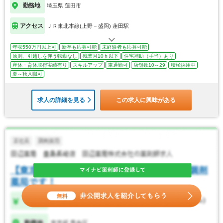
勤務地
埼玉県 蓮田市
アクセス
ＪＲ東北本線(上野－盛岡) 蓮田駅
年収550万円以上可
新卒も応募可能
未経験者も応募可能
原則、引越しを伴う転勤なし
残業月10ｈ以下
住宅補助（手当）あり
産休・育休取得実績有り
スキルアップ
車通勤可
店舗数10～29
積極採用中
夏～秋入職可
求人の詳細を見る
この求人に興味がある