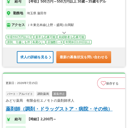
給与
【年収】500万円～550万円以上 30歳～35歳モデル
勤務地
埼玉県 蓮田市
アクセス
ＪＲ東北本線(上野－盛岡) 白岡駅
年収550万円以上可
新卒も応募可能
未経験者も応募可能
原則、引越しを伴う転勤なし
店舗数1～9
年間休日120日以上
求人の詳細を見る
最新の募集状況を問い合わせる
更新日：2026年7月15日
保存する
パート・アルバイト
調剤薬局
募集停止
みどり薬局 有限会社エノモトの薬剤師求人
薬剤師（調剤・ドラッグストア・病院・その他）
給与
【時給】2,200円～