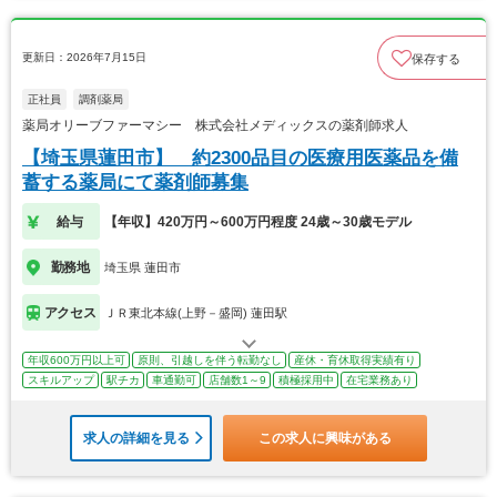
更新日：2026年7月15日
保存する
正社員
調剤薬局
薬局オリーブファーマシー 株式会社メディックスの薬剤師求人
【埼玉県蓮田市】 約2300品目の医療用医薬品を備
蓄する薬局にて薬剤師募集
給与
【年収】420万円～600万円程度 24歳～30歳モデル
勤務地
埼玉県 蓮田市
アクセス
ＪＲ東北本線(上野－盛岡) 蓮田駅
年収600万円以上可
原則、引越しを伴う転勤なし
産休・育休取得実績有り
スキルアップ
駅チカ
車通勤可
店舗数1～9
積極採用中
在宅業務あり
求人の詳細を見る
この求人に興味がある