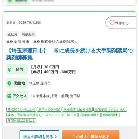
更新日：2026年6月18日
保存する
正社員
調剤薬局
薬樹薬局 蓮田 薬樹株式会社の薬剤師求人
【埼玉県蓮田市】 常に成長を続ける大手調剤薬局で
薬剤師募集
【月収】30.0万円
給与
【年収】400万円～600万円
勤務地
埼玉県 蓮田市
アクセス
ＪＲ東北本線(上野－盛岡) 蓮田駅
年収600万円以上可
新卒も応募可能
未経験者も応募可能
住宅補助（手当）あり
産休・育休取得実績有り
スキルアップ
駅チカ
店舗数30以上
積極採用中
年間休日120日以上
求人の詳細を見る
この求人に興味がある