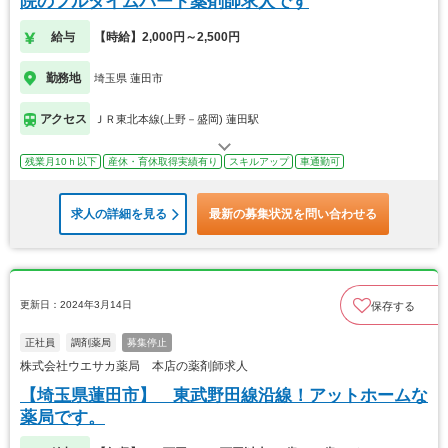
院のフルタイムパート薬剤師求人です
給与
【時給】2,000円～2,500円
勤務地
埼玉県 蓮田市
アクセス
ＪＲ東北本線(上野－盛岡) 蓮田駅
残業月10ｈ以下
産休・育休取得実績有り
スキルアップ
車通勤可
求人の詳細を見る
最新の募集状況を問い合わせる
更新日：2024年3月14日
保存する
正社員
調剤薬局
募集停止
株式会社ウエサカ薬局 本店の薬剤師求人
【埼玉県蓮田市】 東武野田線沿線！アットホームな
薬局です。