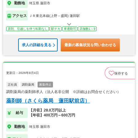
勤務地
埼玉県 蓮田市
アクセス
ＪＲ東北本線(上野－盛岡) 蓮田駅
原則、引越しを伴う転勤なし
駅チカ
車通勤可
店舗数1～9
求人の詳細を見る
最新の募集状況を問い合わせる
更新日：2026年8月4日
保存する
正社員
調剤薬局
募集停止
調剤薬局の薬剤師求人（法人名非公開 ※詳細はお問合せください）
薬剤師（さくら薬局 蓮田駅前店）
【月収】28.0万円以上
給与
【年収】400万円～600万円
勤務地
埼玉県 蓮田市