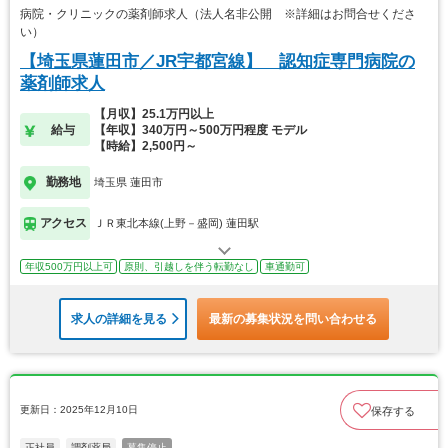
病院・クリニックの薬剤師求人（法人名非公開 ※詳細はお問合せくださ
い）
【埼玉県蓮田市／JR宇都宮線】 認知症専門病院の
薬剤師求人
【月収】25.1万円以上
給与
【年収】340万円～500万円程度 モデル
【時給】2,500円～
勤務地
埼玉県 蓮田市
アクセス
ＪＲ東北本線(上野－盛岡) 蓮田駅
年収500万円以上可
原則、引越しを伴う転勤なし
車通勤可
求人の詳細を見る
最新の募集状況を問い合わせる
更新日：2025年12月10日
保存する
正社員
調剤薬局
募集停止