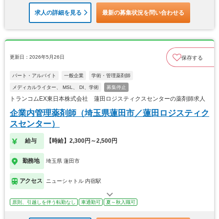
求人の詳細を見る
最新の募集状況を問い合わせる
更新日：2026年5月26日
保存する
パート・アルバイト
一般企業
学術・管理薬剤師
メディカルライター、 MSL、 DI、学術
募集停止
トランコムEX東日本株式会社 蓮田ロジスティクスセンターの薬剤師求人
企業内管理薬剤師（埼玉県蓮田市／蓮田ロジスティク
スセンター）
給与
【時給】2,300円～2,500円
勤務地
埼玉県 蓮田市
アクセス
ニューシャトル 内宿駅
原則、引越しを伴う転勤なし
車通勤可
夏～秋入職可