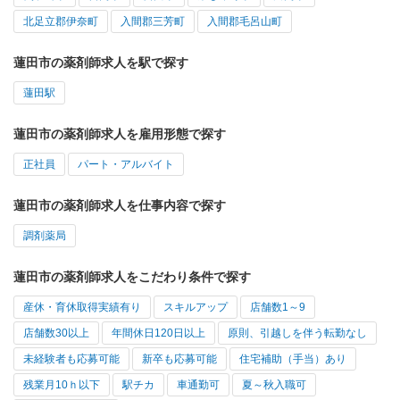
北足立郡伊奈町
入間郡三芳町
入間郡毛呂山町
蓮田市の薬剤師求人を駅で探す
蓮田駅
蓮田市の薬剤師求人を雇用形態で探す
正社員
パート・アルバイト
蓮田市の薬剤師求人を仕事内容で探す
調剤薬局
蓮田市の薬剤師求人をこだわり条件で探す
産休・育休取得実績有り
スキルアップ
店舗数1～9
店舗数30以上
年間休日120日以上
原則、引越しを伴う転勤なし
未経験者も応募可能
新卒も応募可能
住宅補助（手当）あり
残業月10ｈ以下
駅チカ
車通勤可
夏～秋入職可