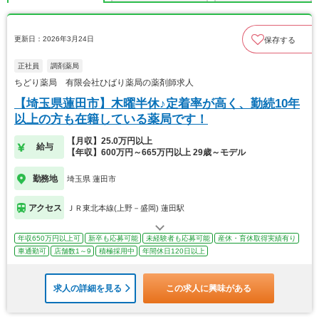
更新日：2026年3月24日
保存する
正社員
調剤薬局
ちどり薬局 有限会社ひばり薬局の薬剤師求人
【埼玉県蓮田市】木曜半休♪定着率が高く、勤続10年
以上の方も在籍している薬局です！
【月収】25.0万円以上
給与
【年収】600万円～665万円以上 29歳～モデル
勤務地
埼玉県 蓮田市
アクセス
ＪＲ東北本線(上野－盛岡) 蓮田駅
年収650万円以上可
新卒も応募可能
未経験者も応募可能
産休・育休取得実績有り
車通勤可
店舗数1～9
積極採用中
年間休日120日以上
求人の詳細を見る
この求人に興味がある