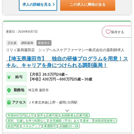
求人の詳細を見る
この求人に興味がある
更新日：2026年8月7日
保存する
正社員
調剤薬局
募集停止
リリィ薬局蓮田店 シップヘルスケアファーマシー株式会社の薬剤師求人
【埼玉県蓮田市】 独自の研修プログラムを用意！ス
キル、キャリアを身につけられる調剤薬局！
【月収】26.5万円24歳～
給与
【年収】430万円～600万円25歳～30歳
勤務地
埼玉県 蓮田市
アクセス
ＪＲ東北本線(上野－盛岡) 白岡駅
年収600万円以上可
新卒も応募可能
未経験者も応募可能
原則、引越しを伴う転勤なし
住宅補助（手当）あり
産休・育休取得実績有り
総合門前
スキルアップ
車通勤可
店舗数10～29