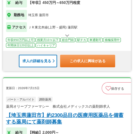
給与
【年収】450万円～650万円程度
勤務地
埼玉県 蓮田市
アクセス
ＪＲ東北本線(上野－盛岡) 蓮田駅
年収650万円以上可
残業月10ｈ以下
総合門前
駅チカ
車通勤可
積極採用中
年間休日120日以上
ハイキャリア
求人の詳細を見る
この求人に興味がある
更新日：2026年7月15日
保存する
パート・アルバイト
調剤薬局
薬局オリーブファーマシー 株式会社メディックスの薬剤師求人
【埼玉県蓮田市】約2300品目の医療用医薬品を備蓄
する薬局にて薬剤師募集
給与
【時給】2,000円～