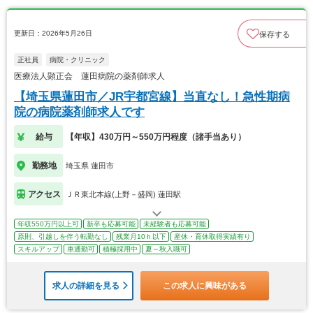
更新日：2026年5月26日
保存する
正社員
病院・クリニック
医療法人顕正会 蓮田病院の薬剤師求人
【埼玉県蓮田市／JR宇都宮線】当直なし！急性期病
院の病院薬剤師求人です
給与
【年収】430万円～550万円程度（諸手当あり）
勤務地
埼玉県 蓮田市
アクセス
ＪＲ東北本線(上野－盛岡) 蓮田駅
年収550万円以上可
新卒も応募可能
未経験者も応募可能
原則、引越しを伴う転勤なし
残業月10ｈ以下
産休・育休取得実績有り
スキルアップ
車通勤可
積極採用中
夏～秋入職可
求人の詳細を見る
この求人に興味がある