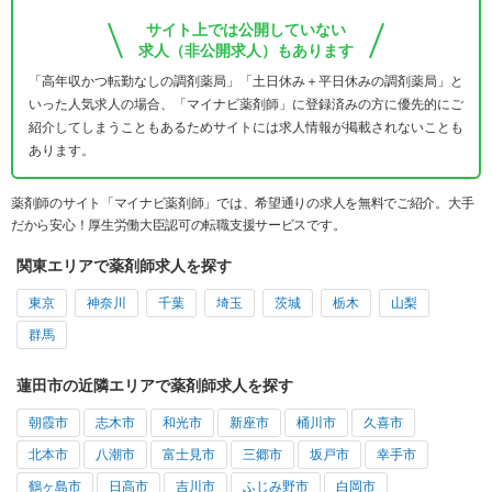
サイト上では公開していない
求人（非公開求人）もあります
「高年収かつ転勤なしの調剤薬局」「土日休み＋平日休みの調剤薬局」と
いった人気求人の場合、「マイナビ薬剤師」に登録済みの方に優先的にご
紹介してしまうこともあるためサイトには求人情報が掲載されないことも
あります。
薬剤師のサイト「マイナビ薬剤師」では、希望通りの求人を無料でご紹介。大手
だから安心！厚生労働大臣認可の転職支援サービスです。
関東エリアで薬剤師求人を探す
東京
神奈川
千葉
埼玉
茨城
栃木
山梨
群馬
蓮田市の近隣エリアで薬剤師求人を探す
朝霞市
志木市
和光市
新座市
桶川市
久喜市
北本市
八潮市
富士見市
三郷市
坂戸市
幸手市
鶴ヶ島市
日高市
吉川市
ふじみ野市
白岡市