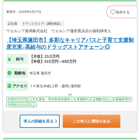
更新日：2026年6月27日
保存する
正社員
ドラッグストア（調剤併設）
ウエルシア薬局株式会社 ウエルシア蓮田黒浜店の薬剤師求人
【埼玉県蓮田市】多彩なキャリアパスと子育て支援制
度充実♪高給与のドラッグストアチェーン◎
【月収】33.5万円
給与
【年収】515万円～650万円
勤務地
埼玉県 蓮田市
アクセス
ＪＲ東北本線(上野－盛岡) 蓮田駅
年収650万円以上可
産休・育休取得実績有り
車通勤可
店舗数30以上
積極採用中
年間休日120日以上
求人の詳細を見る
この求人に興味がある