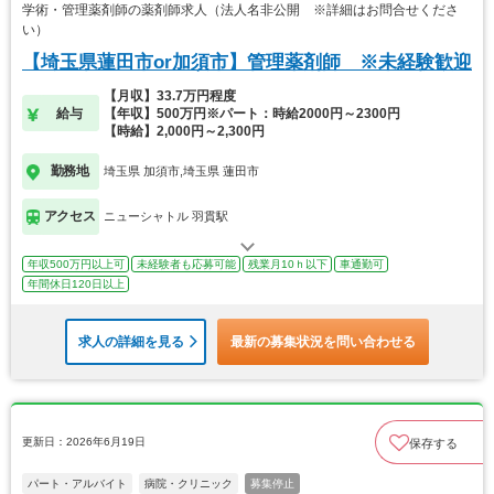
学術・管理薬剤師の薬剤師求人（法人名非公開 ※詳細はお問合せくださ
い）
【埼玉県蓮田市or加須市】管理薬剤師 ※未経験歓迎
【月収】33.7万円程度
給与
【年収】500万円※パート：時給2000円～2300円
【時給】2,000円～2,300円
勤務地
埼玉県 加須市,埼玉県 蓮田市
アクセス
ニューシャトル 羽貫駅
年収500万円以上可
未経験者も応募可能
残業月10ｈ以下
車通勤可
年間休日120日以上
求人の詳細を見る
最新の募集状況を問い合わせる
更新日：2026年6月19日
保存する
パート・アルバイト
病院・クリニック
募集停止