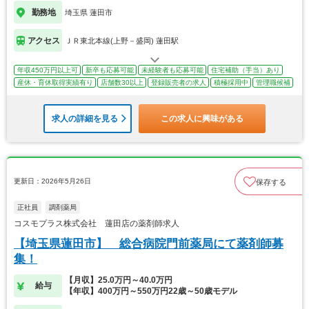
勤務地
埼玉県 蓮田市
アクセス
ＪＲ東北本線(上野－盛岡) 蓮田駅
年収450万円以上可
新卒も応募可能
未経験者も応募可能
住宅補助（手当）あり
産休・育休取得実績有り
店舗数30以上
登録販売者の求人
積極採用中
管理職候補
求人の詳細を見る
この求人に興味がある
更新日：2026年5月26日
保存する
正社員
調剤薬局
コスモプラス株式会社 蓮田店の薬剤師求人
【埼玉県蓮田市】 総合病院門前薬局にて薬剤師募
集！
【月収】25.0万円～40.0万円
給与
【年収】400万円～550万円22歳～50歳モデル