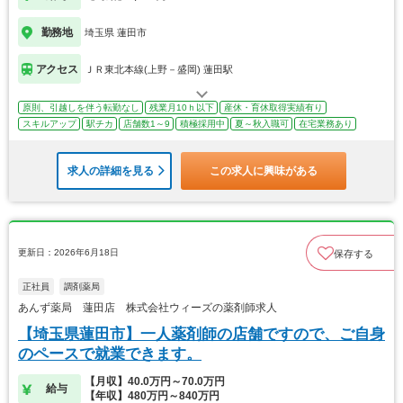
勤務地
埼玉県 蓮田市
アクセス
ＪＲ東北本線(上野－盛岡) 蓮田駅
原則、引越しを伴う転勤なし
残業月10ｈ以下
産休・育休取得実績有り
スキルアップ
駅チカ
店舗数1～9
積極採用中
夏～秋入職可
在宅業務あり
求人の詳細を見る
この求人に興味がある
更新日：2026年6月18日
保存する
正社員
調剤薬局
あんず薬局 蓮田店 株式会社ウィーズの薬剤師求人
【埼玉県蓮田市】一人薬剤師の店舗ですので、ご自身
のペースで就業できます。
【月収】40.0万円～70.0万円
給与
【年収】480万円～840万円