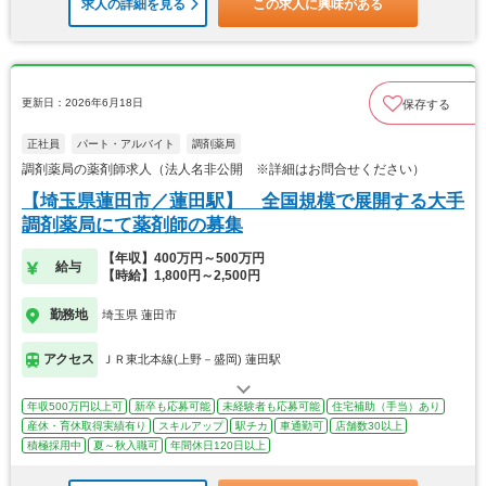
求人の詳細を見る
この求人に興味がある
更新日：2026年6月18日
保存する
正社員
パート・アルバイト
調剤薬局
調剤薬局の薬剤師求人（法人名非公開 ※詳細はお問合せください）
【埼玉県蓮田市／蓮田駅】 全国規模で展開する大手
調剤薬局にて薬剤師の募集
【年収】400万円～500万円
給与
【時給】1,800円～2,500円
勤務地
埼玉県 蓮田市
アクセス
ＪＲ東北本線(上野－盛岡) 蓮田駅
年収500万円以上可
新卒も応募可能
未経験者も応募可能
住宅補助（手当）あり
産休・育休取得実績有り
スキルアップ
駅チカ
車通勤可
店舗数30以上
積極採用中
夏～秋入職可
年間休日120日以上