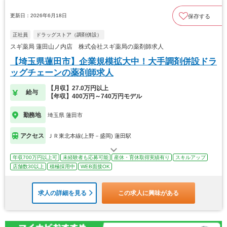
更新日：2026年6月18日
保存する
正社員
ドラッグストア（調剤併設）
スギ薬局 蓮田山ノ内店 株式会社スギ薬局の薬剤師求人
【埼玉県蓮田市】企業規模拡大中！大手調剤併設ドラ
ッグチェーンの薬剤師求人
【月収】27.0万円以上
給与
【年収】400万円～740万円モデル
勤務地
埼玉県 蓮田市
アクセス
ＪＲ東北本線(上野－盛岡) 蓮田駅
年収700万円以上可
未経験者も応募可能
産休・育休取得実績有り
スキルアップ
店舗数30以上
積極採用中
WEB面接OK
求人の詳細を見る
この求人に興味がある