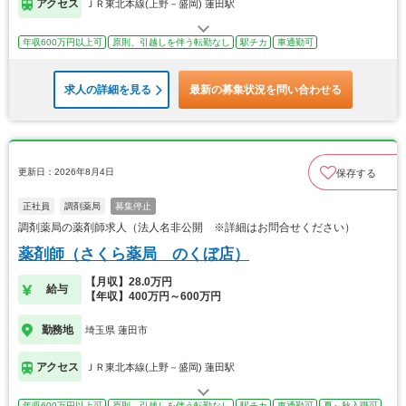
アクセス
ＪＲ東北本線(上野－盛岡) 蓮田駅
年収600万円以上可
原則、引越しを伴う転勤なし
駅チカ
車通勤可
求人の詳細を見る
最新の募集状況を問い合わせる
更新日：2026年8月4日
保存する
正社員
調剤薬局
募集停止
調剤薬局の薬剤師求人（法人名非公開 ※詳細はお問合せください）
薬剤師（さくら薬局 のくぼ店）
【月収】28.0万円
給与
【年収】400万円～600万円
勤務地
埼玉県 蓮田市
アクセス
ＪＲ東北本線(上野－盛岡) 蓮田駅
年収600万円以上可
原則、引越しを伴う転勤なし
駅チカ
車通勤可
夏～秋入職可