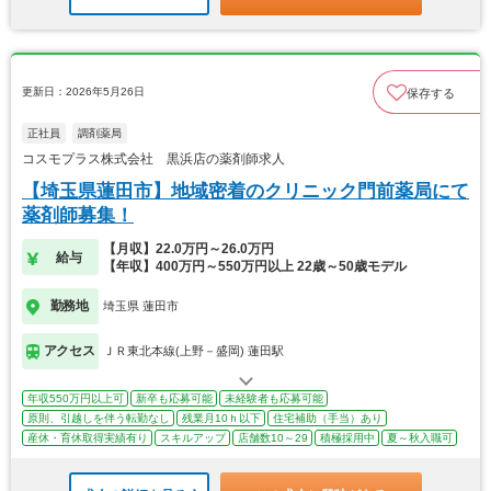
更新日：2026年5月26日
保存する
正社員
調剤薬局
コスモプラス株式会社 黒浜店の薬剤師求人
【埼玉県蓮田市】地域密着のクリニック門前薬局にて
薬剤師募集！
【月収】22.0万円～26.0万円
給与
【年収】400万円～550万円以上 22歳～50歳モデル
勤務地
埼玉県 蓮田市
アクセス
ＪＲ東北本線(上野－盛岡) 蓮田駅
年収550万円以上可
新卒も応募可能
未経験者も応募可能
原則、引越しを伴う転勤なし
残業月10ｈ以下
住宅補助（手当）あり
産休・育休取得実績有り
スキルアップ
店舗数10～29
積極採用中
夏～秋入職可