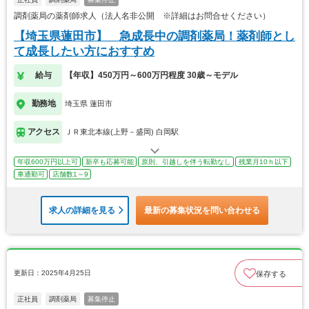
調剤薬局の薬剤師求人（法人名非公開 ※詳細はお問合せください）
【埼玉県蓮田市】 急成長中の調剤薬局！薬剤師とし
て成長したい方におすすめ
給与
【年収】450万円～600万円程度 30歳～モデル
勤務地
埼玉県 蓮田市
アクセス
ＪＲ東北本線(上野－盛岡) 白岡駅
年収600万円以上可
新卒も応募可能
原則、引越しを伴う転勤なし
残業月10ｈ以下
車通勤可
店舗数1～9
求人の詳細を見る
最新の募集状況を問い合わせる
更新日：2025年4月25日
保存する
正社員
調剤薬局
募集停止