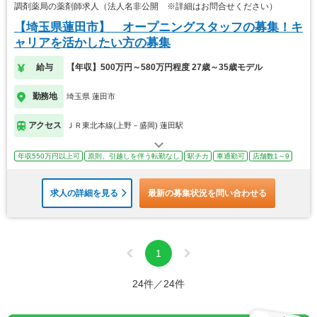
調剤薬局の薬剤師求人（法人名非公開 ※詳細はお問合せください）
【埼玉県蓮田市】 オープニングスタッフの募集！キ
ャリアを活かしたい方の募集
給与
【年収】500万円～580万円程度 27歳～35歳モデル
勤務地
埼玉県 蓮田市
アクセス
ＪＲ東北本線(上野－盛岡) 蓮田駅
年収550万円以上可
原則、引越しを伴う転勤なし
駅チカ
車通勤可
店舗数1～9
求人の詳細を見る
最新の募集状況を問い合わせる
1
24件／24件