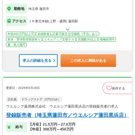
勤務地
埼玉県 蓮田市
アクセス
ＪＲ東北本線(上野－盛岡) 蓮田駅
年収800万円以上可
未経験者も応募可能
住宅補助（手当）あり
産休・育休取得実績有り
スキルアップ
駅チカ
店舗数30以上
積極採用中
夏～秋入職可
求人の詳細を見る
この求人に興味がある
更新日：2026年6月18日
保存する
正社員
ドラッグストア（OTCのみ）
ウエルシア薬局株式会社 ウエルシア蓮田黒浜店の登録販売者の求人
登録販売者（埼玉県蓮田市／ウエルシア蓮田黒浜店）
【月収】21.5万円～27.0万円
給与
【年収】308万円～450万円