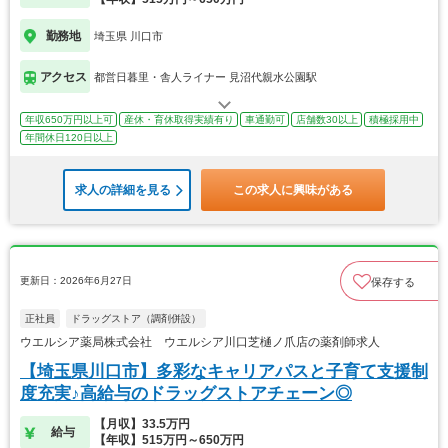
勤務地
埼玉県 川口市
アクセス
都営日暮里・舎人ライナー 見沼代親水公園駅
年収650万円以上可
産休・育休取得実績有り
車通勤可
店舗数30以上
積極採用中
年間休日120日以上
求人の詳細を見る
この求人に興味がある
更新日：2026年6月27日
保存する
正社員
ドラッグストア（調剤併設）
ウエルシア薬局株式会社 ウエルシア川口芝樋ノ爪店の薬剤師求人
【埼玉県川口市】多彩なキャリアパスと子育て支援制
度充実♪高給与のドラッグストアチェーン◎
【月収】33.5万円
給与
【年収】515万円～650万円