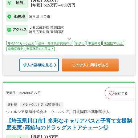
【月収】33.5万円
給与
【年収】515万円～650万円
勤務地
埼玉県 川口市
ＪＲ武蔵野線 東川口駅
アクセス
埼玉高速鉄道 東川口駅
年収650万円以上可
産休・育休取得実績有り
駅チカ
車通勤可
店舗数30以上
積極採用中
年間休日120日以上
求人の詳細を見る
この求人に興味がある
更新日：2026年6月27日
保存する
正社員
ドラッグストア（調剤併設）
ウエルシア薬局株式会社 ウエルシア川口北園店の薬剤師求人
【埼玉県川口市】多彩なキャリアパスと子育て支援制
度充実♪高給与のドラッグストアチェーン◎
【月収】33.5万円