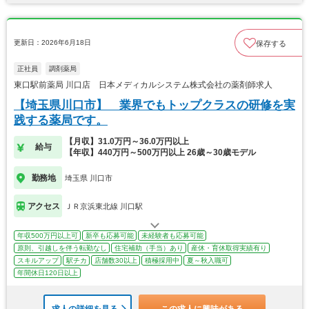
更新日：2026年6月18日
保存する
正社員
調剤薬局
東口駅前薬局 川口店 日本メディカルシステム株式会社の薬剤師求人
【埼玉県川口市】 業界でもトップクラスの研修を実
践する薬局です。
【月収】31.0万円～36.0万円以上
給与
【年収】440万円～500万円以上 26歳～30歳モデル
勤務地
埼玉県 川口市
アクセス
ＪＲ京浜東北線 川口駅
年収500万円以上可
新卒も応募可能
未経験者も応募可能
原則、引越しを伴う転勤なし
住宅補助（手当）あり
産休・育休取得実績有り
スキルアップ
駅チカ
店舗数30以上
積極採用中
夏～秋入職可
年間休日120日以上