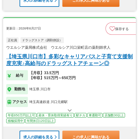
求人の詳細を見る
この求人に興味がある
更新日：2026年6月27日
保存する
正社員
ドラッグストア（調剤併設）
ウエルシア薬局株式会社 ウエルシア川口栄町店の薬剤師求人
【埼玉県川口市】多彩なキャリアパスと子育て支援制
度充実♪高給与のドラッグストアチェーン◎
【月収】33.5万円
給与
【年収】515万円～650万円
勤務地
埼玉県 川口市
アクセス
埼玉高速鉄道 川口元郷駅
年収650万円以上可
産休・育休取得実績有り
駅チカ
車通勤可
店舗数30以上
積極採用中
年間休日120日以上
求人の詳細を見る
この求人に興味がある