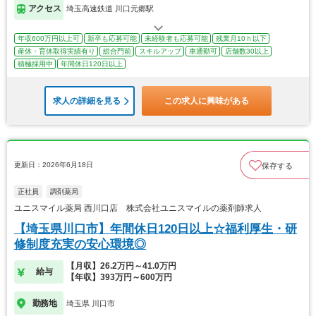
アクセス
埼玉高速鉄道 川口元郷駅
年収600万円以上可
新卒も応募可能
未経験者も応募可能
残業月10ｈ以下
産休・育休取得実績有り
総合門前
スキルアップ
車通勤可
店舗数30以上
積極採用中
年間休日120日以上
求人の詳細を見る
この求人に興味がある
更新日：2026年6月18日
保存する
正社員
調剤薬局
ユニスマイル薬局 西川口店 株式会社ユニスマイルの薬剤師求人
【埼玉県川口市】年間休日120日以上☆福利厚生・研
修制度充実の安心環境◎
【月収】26.2万円～41.0万円
給与
【年収】393万円～600万円
勤務地
埼玉県 川口市