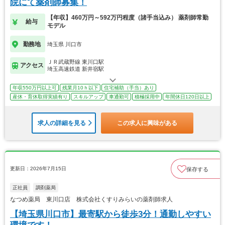
院にて薬剤師募集！
【年収】460万円～592万円程度（諸手当込み） 薬剤師常勤
給与
モデル
勤務地
埼玉県 川口市
ＪＲ武蔵野線 東川口駅
アクセス
埼玉高速鉄道 新井宿駅
年収550万円以上可
残業月10ｈ以下
住宅補助（手当）あり
産休・育休取得実績有り
スキルアップ
車通勤可
積極採用中
年間休日120日以上
求人の詳細を見る
この求人に興味がある
更新日：2026年7月15日
保存する
正社員
調剤薬局
なつめ薬局 東川口店 株式会社くすりみらいの薬剤師求人
【埼玉県川口市】最寄駅から徒歩3分！通勤しやすい