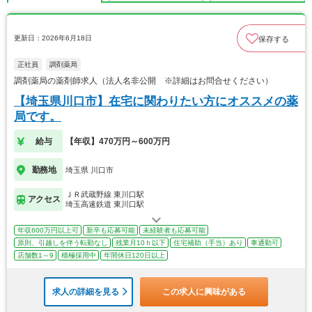
更新日：2026年6月18日
保存する
正社員
調剤薬局
調剤薬局の薬剤師求人（法人名非公開 ※詳細はお問合せください）
【埼玉県川口市】在宅に関わりたい方にオススメの薬
局です。
給与
【年収】470万円～600万円
勤務地
埼玉県 川口市
ＪＲ武蔵野線 東川口駅
アクセス
埼玉高速鉄道 東川口駅
年収600万円以上可
新卒も応募可能
未経験者も応募可能
原則、引越しを伴う転勤なし
残業月10ｈ以下
住宅補助（手当）あり
車通勤可
店舗数1～9
積極採用中
年間休日120日以上
求人の詳細を見る
この求人に興味がある