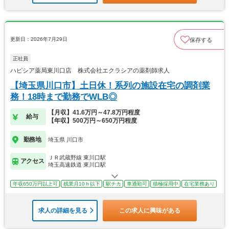
更新日：2026年7月29日
保存する
正社員
ハピシア薬局東川口店 株式会社エクラシアの薬剤師求人
【埼玉県川口市】土日休！系列の施設在宅の調剤業
務！18時まで勤務でWLB◎
【月収】41.6万円～47.8万円程度
給与
【年収】500万円～650万円程度
勤務地
埼玉県 川口市
ＪＲ武蔵野線 東川口駅
アクセス
埼玉高速鉄道 東川口駅
年収650万円以上可
残業月10ｈ以下
駅チカ
車通勤可
積極採用中
在宅業務あり
求人の詳細を見る
この求人に興味がある