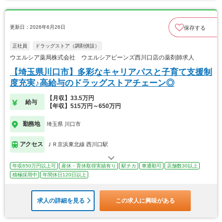
更新日：2026年6月26日
保存する
正社員
ドラッグストア（調剤併設）
ウエルシア薬局株式会社 ウエルシアビーンズ西川口店の薬剤師求人
【埼玉県川口市】多彩なキャリアパスと子育て支援制
度充実♪高給与のドラッグストアチェーン◎
【月収】33.5万円
給与
【年収】515万円～650万円
勤務地
埼玉県 川口市
アクセス
ＪＲ京浜東北線 西川口駅
年収650万円以上可
産休・育休取得実績有り
駅チカ
車通勤可
店舗数30以上
積極採用中
年間休日120日以上
求人の詳細を見る
この求人に興味がある