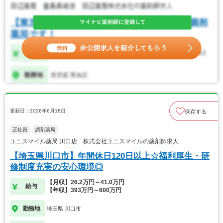
更新日：2026年6月18日
保存する
正社員
調剤薬局
ユニスマイル薬局 川口店 株式会社ユニスマイルの薬剤師求人
【埼玉県川口市】年間休日120日以上☆福利厚生・研
修制度充実の安心環境◎
【月収】26.2万円～41.0万円
給与
【年収】393万円～600万円
勤務地
埼玉県 川口市