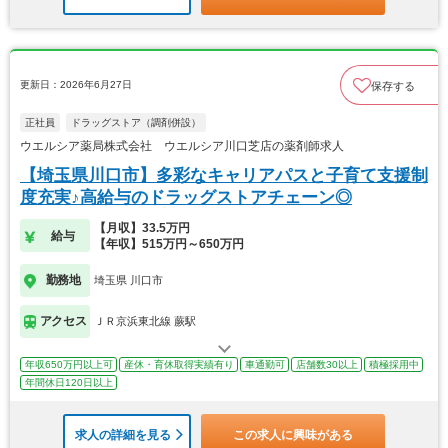
更新日：2026年6月27日
保存する
正社員
ドラッグストア（調剤併設）
ウエルシア薬局株式会社 ウエルシア川口芝店の薬剤師求人
【埼玉県川口市】多彩なキャリアパスと子育て支援制
度充実♪高給与のドラッグストアチェーン◎
【月収】33.5万円
給与
【年収】515万円～650万円
勤務地
埼玉県 川口市
アクセス
ＪＲ京浜東北線 蕨駅
年収650万円以上可
産休・育休取得実績有り
車通勤可
店舗数30以上
積極採用中
年間休日120日以上
求人の詳細を見る
この求人に興味がある