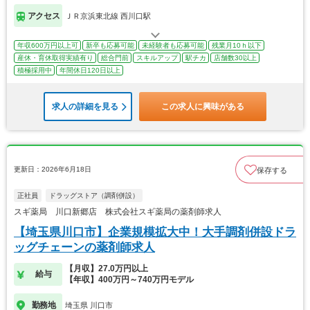
アクセス
ＪＲ京浜東北線 西川口駅
年収600万円以上可
新卒も応募可能
未経験者も応募可能
残業月10ｈ以下
産休・育休取得実績有り
総合門前
スキルアップ
駅チカ
店舗数30以上
積極採用中
年間休日120日以上
求人の詳細を見る
この求人に興味がある
更新日：2026年6月18日
保存する
正社員
ドラッグストア（調剤併設）
スギ薬局 川口新郷店 株式会社スギ薬局の薬剤師求人
【埼玉県川口市】企業規模拡大中！大手調剤併設ドラ
ッグチェーンの薬剤師求人
【月収】27.0万円以上
給与
【年収】400万円～740万円モデル
勤務地
埼玉県 川口市