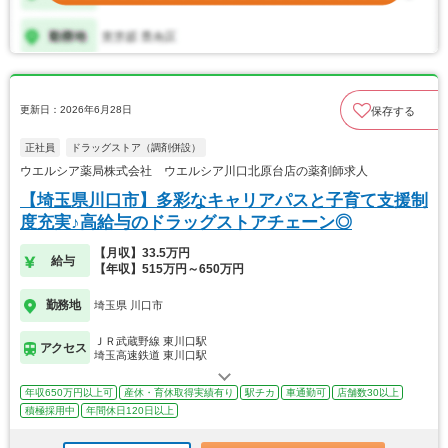
更新日：2026年6月28日
保存する
正社員
ドラッグストア（調剤併設）
ウエルシア薬局株式会社 ウエルシア川口北原台店の薬剤師求人
【埼玉県川口市】多彩なキャリアパスと子育て支援制
度充実♪高給与のドラッグストアチェーン◎
【月収】33.5万円
給与
【年収】515万円～650万円
勤務地
埼玉県 川口市
ＪＲ武蔵野線 東川口駅
アクセス
埼玉高速鉄道 東川口駅
年収650万円以上可
産休・育休取得実績有り
駅チカ
車通勤可
店舗数30以上
積極採用中
年間休日120日以上