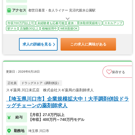
アクセス
都営日暮里・舎人ライナー 見沼代親水公園駅
年収700万円以上可
未経験者も応募可能
産休・育休取得実績有り
スキルアップ
駅チカ
店舗数30以上
積極採用中
WEB面接OK
求人の詳細を見る
この求人に興味がある
更新日：2026年6月18日
保存する
正社員
ドラッグストア（調剤併設）
スギ薬局 川口末広店 株式会社スギ薬局の薬剤師求人
【埼玉県川口市】企業規模拡大中！大手調剤併設ドラ
ッグチェーンの薬剤師求人
【月収】27.0万円以上
給与
【年収】400万円～740万円モデル
勤務地
埼玉県 川口市