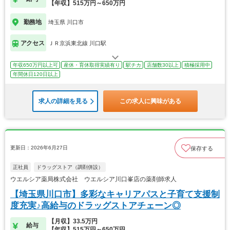
【年収】515万円～650万円
勤務地
埼玉県 川口市
アクセス
ＪＲ京浜東北線 川口駅
年収650万円以上可
産休・育休取得実績有り
駅チカ
店舗数30以上
積極採用中
年間休日120日以上
求人の詳細を見る
この求人に興味がある
更新日：2026年6月27日
保存する
正社員
ドラッグストア（調剤併設）
ウエルシア薬局株式会社 ウエルシア川口峯店の薬剤師求人
【埼玉県川口市】多彩なキャリアパスと子育て支援制
度充実♪高給与のドラッグストアチェーン◎
【月収】33.5万円
給与
【年収】515万円～650万円