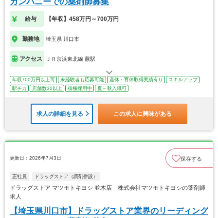
カンパニーでの薬剤師募集
給与
【年収】458万円～700万円
勤務地
埼玉県 川口市
アクセス
ＪＲ京浜東北線 蕨駅
年収700万円以上可
未経験者も応募可能
産休・育休取得実績有り
スキルアップ
駅チカ
店舗数30以上
積極採用中
夏～秋入職可
求人の詳細を見る
この求人に興味がある
更新日：2026年7月3日
保存する
正社員
ドラッグストア（調剤併設）
ドラッグストア マツモトキヨシ 並木店 株式会社マツモトキヨシの薬剤師
求人
【埼玉県川口市】ドラッグストア業界のリーディング