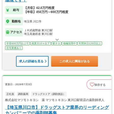
環境です！
【月収】42.0万円程度
給与
【年収】450万円～600万円程度
勤務地
埼玉県 川口市
ＪＲ武蔵野線 東川口駅
アクセス
埼玉高速鉄道 東川口駅
年収600万円以上可
残業月10ｈ以下
駅チカ
積極採用中
年間休日120日以上
在宅業務あり
求人の詳細を見る
この求人に興味がある
更新日：2026年7月3日
保存する
正社員
調剤薬局
ドラッグストア（調剤併設）
株式会社マツモトキヨシ 薬 マツモトキヨシ 東川口駅前店の薬剤師求人
【埼玉県川口市】ドラッグストア業界のリーディング
カンパニーでの薬剤師募集