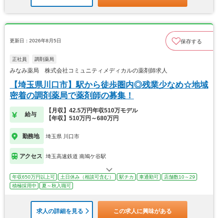
更新日：2026年8月5日
保存する
正社員
調剤薬局
みなみ薬局 株式会社コミュニティメディカルの薬剤師求人
【埼玉県川口市】駅から徒歩圏内◎残業少なめ☆地域
密着の調剤薬局で薬剤師の募集！
【月収】42.5万円年収510万モデル
給与
【年収】510万円～680万円
勤務地
埼玉県 川口市
アクセス
埼玉高速鉄道 南鳩ケ谷駅
年収650万円以上可
土日休み（相談可含む）
駅チカ
車通勤可
店舗数10～29
積極採用中
夏～秋入職可
求人の詳細を見る
この求人に興味がある