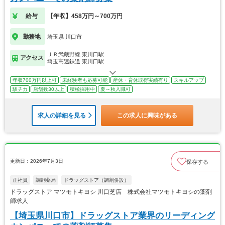
給与
【年収】458万円～700万円
勤務地
埼玉県 川口市
ＪＲ武蔵野線 東川口駅
アクセス
埼玉高速鉄道 東川口駅
年収700万円以上可
未経験者も応募可能
産休・育休取得実績有り
スキルアップ
駅チカ
店舗数30以上
積極採用中
夏～秋入職可
求人の詳細を見る
この求人に興味がある
更新日：2026年7月3日
保存する
正社員
調剤薬局
ドラッグストア（調剤併設）
ドラッグストア マツモトキヨシ 川口芝店 株式会社マツモトキヨシの薬剤
師求人
【埼玉県川口市】ドラッグストア業界のリーディング