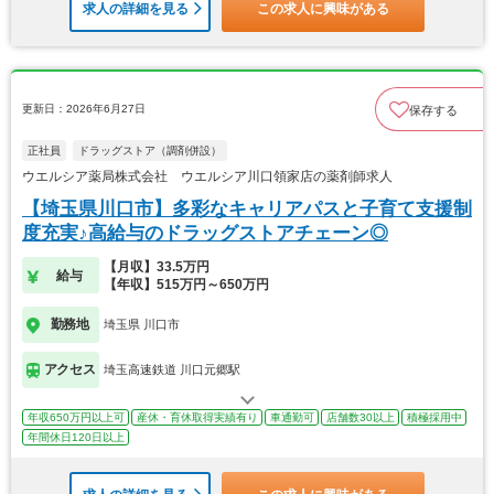
求人の詳細を見る
この求人に興味がある
更新日：2026年6月27日
保存する
正社員
ドラッグストア（調剤併設）
ウエルシア薬局株式会社 ウエルシア川口領家店の薬剤師求人
【埼玉県川口市】多彩なキャリアパスと子育て支援制
度充実♪高給与のドラッグストアチェーン◎
【月収】33.5万円
給与
【年収】515万円～650万円
勤務地
埼玉県 川口市
アクセス
埼玉高速鉄道 川口元郷駅
年収650万円以上可
産休・育休取得実績有り
車通勤可
店舗数30以上
積極採用中
年間休日120日以上