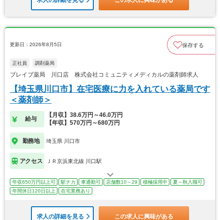
求人の詳細を見る
この求人に興味がある
更新日：2026年8月5日
保存する
正社員
調剤薬局
ブレイブ薬局 川口店 株式会社コミュニティメディカルの薬剤師求人
【埼玉県川口市】在宅医療に力を入れている薬局です
＜薬剤師＞
【月収】38.6万円～46.0万円
給与
【年収】570万円～680万円
勤務地
埼玉県 川口市
アクセス
ＪＲ京浜東北線 川口駅
年収650万円以上可
駅チカ
車通勤可
店舗数10～29
積極採用中
夏～秋入職可
年間休日120日以上
在宅業務あり
求人の詳細を見る
この求人に興味がある