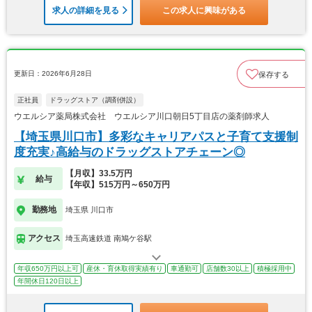
求人の詳細を見る
この求人に興味がある
更新日：2026年6月28日
保存する
正社員
ドラッグストア（調剤併設）
ウエルシア薬局株式会社 ウエルシア川口朝日5丁目店の薬剤師求人
【埼玉県川口市】多彩なキャリアパスと子育て支援制
度充実♪高給与のドラッグストアチェーン◎
【月収】33.5万円
給与
【年収】515万円～650万円
勤務地
埼玉県 川口市
アクセス
埼玉高速鉄道 南鳩ケ谷駅
年収650万円以上可
産休・育休取得実績有り
車通勤可
店舗数30以上
積極採用中
年間休日120日以上