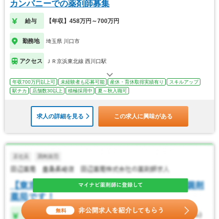
カンパニーでの薬剤師募集
給与
【年収】458万円～700万円
勤務地
埼玉県 川口市
アクセス
ＪＲ京浜東北線 西川口駅
年収700万円以上可
未経験者も応募可能
産休・育休取得実績有り
スキルアップ
駅チカ
店舗数30以上
積極採用中
夏～秋入職可
求人の詳細を見る
この求人に興味がある