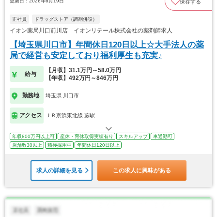
更新日：2026年6月19日
保存する
正社員
ドラッグストア（調剤併設）
イオン薬局川口前川店 イオンリテール株式会社の薬剤師求人
【埼玉県川口市】年間休日120日以上☆大手法人の薬
局で経営も安定しており福利厚生も充実♪
【月収】31.1万円～58.0万円
給与
【年収】492万円～846万円
勤務地
埼玉県 川口市
アクセス
ＪＲ京浜東北線 蕨駅
年収800万円以上可
産休・育休取得実績有り
スキルアップ
車通勤可
店舗数30以上
積極採用中
年間休日120日以上
求人の詳細を見る
この求人に興味がある