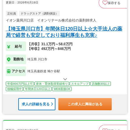
更新日：2026年6月19日
保存する
正社員
ドラッグストア（調剤併設）
イオン薬局川口店 イオンリテール株式会社の薬剤師求人
【埼玉県川口市】年間休日120日以上☆大手法人の薬
局で経営も安定しており福利厚生も充実♪
【月収】31.1万円～58.0万円
給与
【年収】492万円～846万円
勤務地
埼玉県 川口市
アクセス
埼玉高速鉄道 鳩ケ谷駅
年収800万円以上可
産休・育休取得実績有り
スキルアップ
店舗数30以上
積極採用中
年間休日120日以上
WEB面接OK
求人の詳細を見る
この求人に興味がある