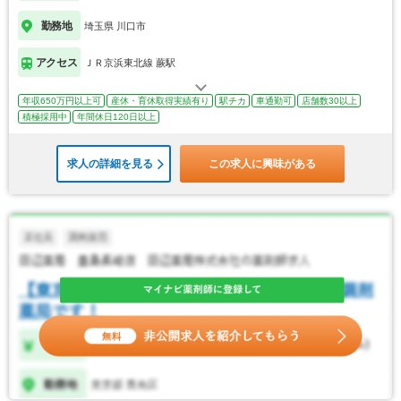
勤務地
埼玉県 川口市
アクセス
ＪＲ京浜東北線 蕨駅
年収650万円以上可
産休・育休取得実績有り
駅チカ
車通勤可
店舗数30以上
積極採用中
年間休日120日以上
求人の詳細を見る
この求人に興味がある