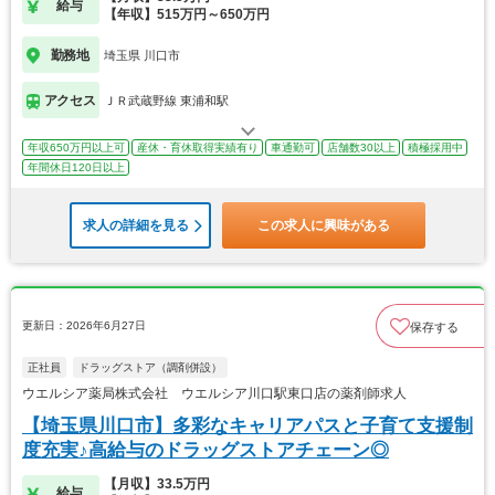
給与
【年収】515万円～650万円
勤務地
埼玉県 川口市
アクセス
ＪＲ武蔵野線 東浦和駅
年収650万円以上可
産休・育休取得実績有り
車通勤可
店舗数30以上
積極採用中
年間休日120日以上
求人の詳細を見る
この求人に興味がある
更新日：2026年6月27日
保存する
正社員
ドラッグストア（調剤併設）
ウエルシア薬局株式会社 ウエルシア川口駅東口店の薬剤師求人
【埼玉県川口市】多彩なキャリアパスと子育て支援制
度充実♪高給与のドラッグストアチェーン◎
【月収】33.5万円
給与