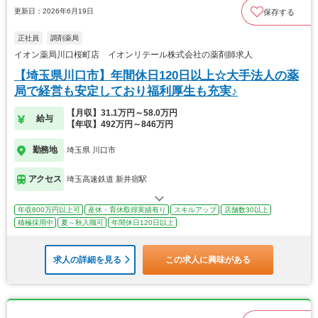
更新日：2026年6月19日
保存する
正社員
調剤薬局
イオン薬局川口桜町店 イオンリテール株式会社の薬剤師求人
【埼玉県川口市】年間休日120日以上☆大手法人の薬
局で経営も安定しており福利厚生も充実♪
【月収】31.1万円～58.0万円
給与
【年収】492万円～846万円
勤務地
埼玉県 川口市
アクセス
埼玉高速鉄道 新井宿駅
年収800万円以上可
産休・育休取得実績有り
スキルアップ
店舗数30以上
積極採用中
夏～秋入職可
年間休日120日以上
求人の詳細を見る
この求人に興味がある