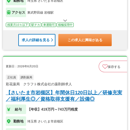
勤務地
埼玉県 さいたま市岩槻区
アクセス
東武野田線 岩槻駅
残業月10ｈ以下
駅チカ
車通勤可
積極採用中
求人の詳細を見る
この求人に興味がある
更新日：2026年6月20日
保存する
正社員
調剤薬局
彩花薬局 クラフト株式会社の薬剤師求人
【さいたま市岩槻区】年間休日120日以上／研修充実
／福利厚生◎／資格取得支援有／設備◎
給与
【年収】419万円～743万円程度
勤務地
埼玉県 さいたま市岩槻区