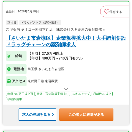
更新日：2026年6月18日
保存する
正社員
ドラッグストア（調剤併設）
スギ薬局 ヤオコー岩槻本丸店 株式会社スギ薬局の薬剤師求人
【さいたま市岩槻区】企業規模拡大中！大手調剤併設
ドラッグチェーンの薬剤師求人
【月収】27.0万円以上
給与
【年収】400万円～740万円モデル
勤務地
埼玉県 さいたま市岩槻区
アクセス
東武野田線 東岩槻駅
年収700万円以上可
産休・育休取得実績有り
スキルアップ
店舗数30以上
積極採用中
求人の詳細を見る
この求人に興味がある