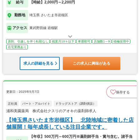
給与
【時給】2,000円～2,200円
勤務地
埼玉県 さいたま市岩槻区
アクセス
東武野田線 岩槻駅
原則、引越しを伴う転勤なし
残業月10ｈ以下
車通勤可
店舗数1～9
積極採用中
在宅業務あり
求人の詳細を見る
この求人に興味がある
更新日：2025年5月7日
保存する
正社員
パート・アルバイト
ドラッグストア（調剤併設）
浦和美園薬局 株式会社クスリのアオキの薬剤師求人
【埼玉県さいたま市岩槻区】 北陸地域に密着した店
舗展開！毎年成長している注目企業です。
【年収】500万円～600万円※薬剤師手当・賞与含む。諸手当