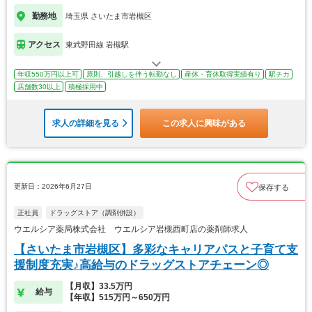
勤務地
埼玉県 さいたま市岩槻区
アクセス
東武野田線 岩槻駅
年収550万円以上可
原則、引越しを伴う転勤なし
産休・育休取得実績有り
駅チカ
店舗数30以上
積極採用中
求人の詳細を見る
この求人に興味がある
更新日：2026年6月27日
保存する
正社員
ドラッグストア（調剤併設）
ウエルシア薬局株式会社 ウエルシア岩槻西町店の薬剤師求人
【さいたま市岩槻区】多彩なキャリアパスと子育て支
援制度充実♪高給与のドラッグストアチェーン◎
【月収】33.5万円
給与
【年収】515万円～650万円