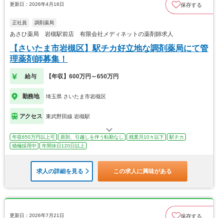
更新日：2026年4月16日
保存する
正社員
調剤薬局
あさひ薬局 岩槻駅前店 有限会社メディネットの薬剤師求人
【さいたま市岩槻区】駅チカ好立地な調剤薬局にて管
理薬剤師募集！
給与
【年収】600万円～650万円
勤務地
埼玉県 さいたま市岩槻区
アクセス
東武野田線 岩槻駅
年収650万円以上可
原則、引越しを伴う転勤なし
残業月10ｈ以下
駅チカ
積極採用中
年間休日120日以上
求人の詳細を見る
この求人に興味がある
更新日：2026年7月21日
保存する