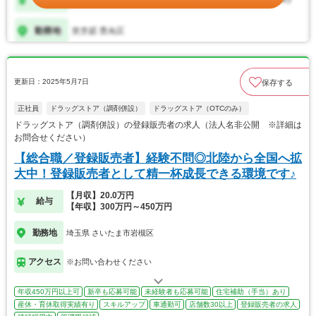
更新日：2025年5月7日
保存する
正社員
ドラッグストア（調剤併設）
ドラッグストア（OTCのみ）
ドラッグストア（調剤併設）の登録販売者の求人（法人名非公開 ※詳細は
お問合せください）
【総合職／登録販売者】経験不問◎北陸から全国へ拡
大中！登録販売者として精一杯成長できる環境です♪
【月収】20.0万円
給与
【年収】300万円～450万円
勤務地
埼玉県 さいたま市岩槻区
アクセス
※お問い合わせください
年収450万円以上可
新卒も応募可能
未経験者も応募可能
住宅補助（手当）あり
産休・育休取得実績有り
スキルアップ
車通勤可
店舗数30以上
登録販売者の求人