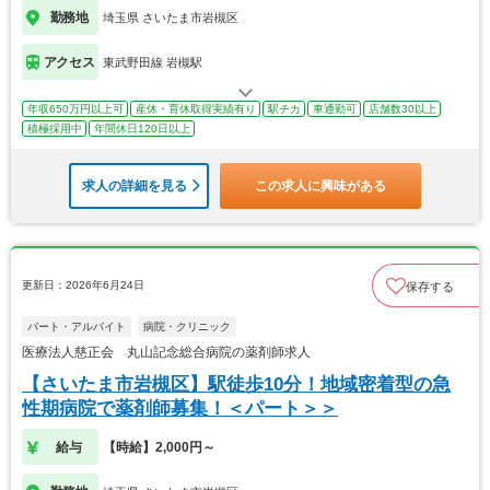
勤務地
埼玉県 さいたま市岩槻区
アクセス
東武野田線 岩槻駅
年収650万円以上可
産休・育休取得実績有り
駅チカ
車通勤可
店舗数30以上
積極採用中
年間休日120日以上
求人の詳細を見る
この求人に興味がある
更新日：2026年6月24日
保存する
パート・アルバイト
病院・クリニック
医療法人慈正会 丸山記念総合病院の薬剤師求人
【さいたま市岩槻区】駅徒歩10分！地域密着型の急
性期病院で薬剤師募集！＜パート＞＞
給与
【時給】2,000円～