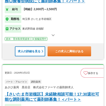
務◎療養型病院にて薬剤師募集！＜パート＞
給与
【時給】2,000円～2,500円
勤務地
埼玉県 さいたま市岩槻区
アクセス
東武野田線 岩槻駅
産休・育休取得実績有り
積極採用中
求人の詳細を見る
この求人に興味がある
更新日：2026年3月2日
保存する
パート・アルバイト
調剤薬局
あさひ薬局 黒谷店 株式会社ファーマ の薬剤師求人
【さいたま市岩槻区】未経験相談可能！17:30退社可
能な調剤薬局にて薬剤師募集！＜パート＞