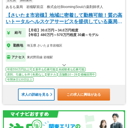
正社員
調剤薬局
あるも薬局 岩槻駅前店 株式会社BloomingSoulの薬剤師求人
【さいたま市岩槻】地域に密着して勤務可能！質の高
いトータルヘルスケアサービスを提供している薬局で
す。
【月収】30.0万円～34.0万円程度
給与
【年収】480万円～570万円程度 30歳～モデル
勤務地
埼玉県 さいたま市岩槻区
アクセス
東武野田線 岩槻駅
年収550万円以上可
新卒も応募可能
未経験者も応募可能
原則、引越しを伴う転勤なし
駅チカ
店舗数10～29
積極採用中
年間休日120日以上
求人の詳細を見る
この求人に興味がある