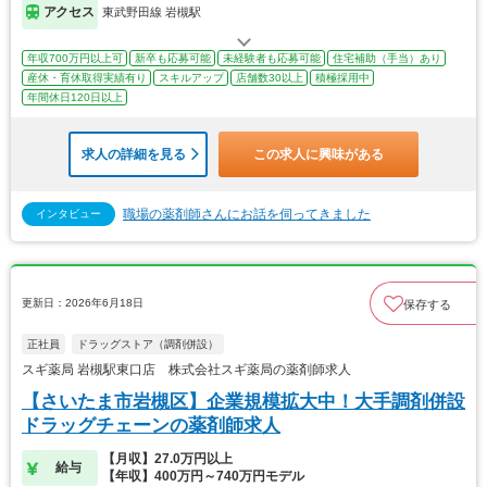
アクセス
東武野田線 岩槻駅
年収700万円以上可
新卒も応募可能
未経験者も応募可能
住宅補助（手当）あり
産休・育休取得実績有り
スキルアップ
店舗数30以上
積極採用中
年間休日120日以上
求人の詳細を見る
この求人に興味がある
職場の薬剤師さんにお話を伺ってきました
インタビュー
更新日：2026年6月18日
保存する
正社員
ドラッグストア（調剤併設）
スギ薬局 岩槻駅東口店 株式会社スギ薬局の薬剤師求人
【さいたま市岩槻区】企業規模拡大中！大手調剤併設
ドラッグチェーンの薬剤師求人
【月収】27.0万円以上
給与
【年収】400万円～740万円モデル