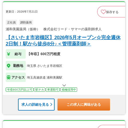
更新日：2026年7月21日
保存する
正社員
調剤薬局
浦和美園薬局（仮称） 株式会社リード・サマーの薬剤師求人
【さいたま市岩槻区】2026年5月オープン☆完全週休
2日制！駅から徒歩8分♪＜管理薬剤師＞
給与
【年収】600万円程度
勤務地
埼玉県 さいたま市岩槻区
アクセス
埼玉高速鉄道 浦和美園駅
年収600万円以上可
駅チカ
車通勤可
積極採用中
求人の詳細を見る
この求人に興味がある