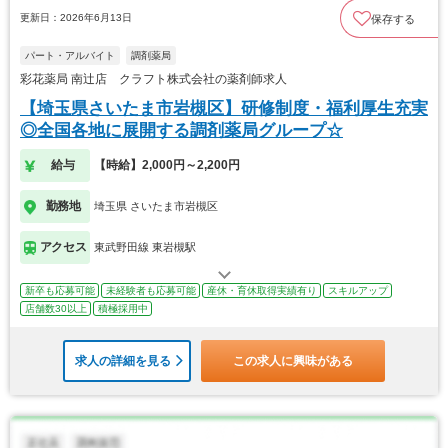
更新日：2026年6月13日
保存する
パート・アルバイト
調剤薬局
彩花薬局 南辻店 クラフト株式会社の薬剤師求人
【埼玉県さいたま市岩槻区】研修制度・福利厚生充実
◎全国各地に展開する調剤薬局グループ☆
給与
【時給】2,000円～2,200円
勤務地
埼玉県 さいたま市岩槻区
アクセス
東武野田線 東岩槻駅
新卒も応募可能
未経験者も応募可能
産休・育休取得実績有り
スキルアップ
店舗数30以上
積極採用中
求人の詳細を見る
この求人に興味がある