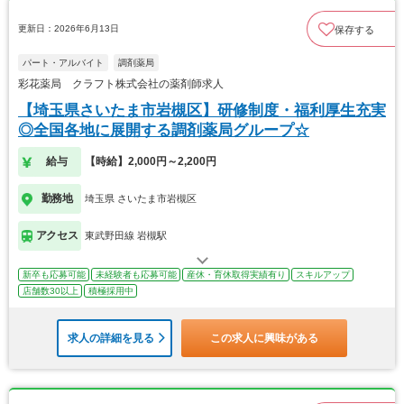
更新日：2026年6月13日
保存する
パート・アルバイト
調剤薬局
彩花薬局 クラフト株式会社の薬剤師求人
【埼玉県さいたま市岩槻区】研修制度・福利厚生充実
◎全国各地に展開する調剤薬局グループ☆
給与
【時給】2,000円～2,200円
勤務地
埼玉県 さいたま市岩槻区
アクセス
東武野田線 岩槻駅
新卒も応募可能
未経験者も応募可能
産休・育休取得実績有り
スキルアップ
店舗数30以上
積極採用中
求人の詳細を見る
この求人に興味がある