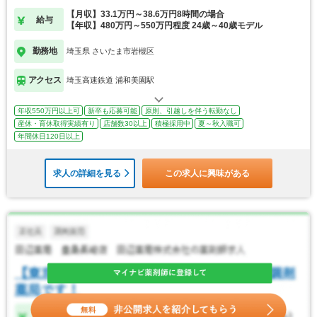
【月収】33.1万円～38.6万円8時間の場合
給与
【年収】480万円～550万円程度 24歳～40歳モデル
勤務地
埼玉県 さいたま市岩槻区
アクセス
埼玉高速鉄道 浦和美園駅
年収550万円以上可
新卒も応募可能
原則、引越しを伴う転勤なし
産休・育休取得実績有り
店舗数30以上
積極採用中
夏～秋入職可
年間休日120日以上
求人の詳細を見る
この求人に興味がある