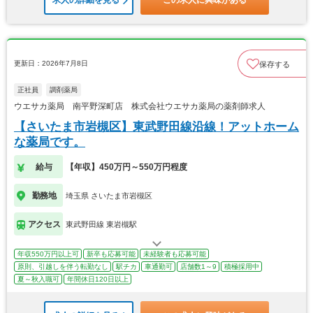
求人の詳細を見る
この求人に興味がある
更新日：2026年7月8日
保存する
正社員
調剤薬局
ウエサカ薬局 南平野深町店 株式会社ウエサカ薬局の薬剤師求人
【さいたま市岩槻区】東武野田線沿線！アットホーム
な薬局です。
給与
【年収】450万円～550万円程度
勤務地
埼玉県 さいたま市岩槻区
アクセス
東武野田線 東岩槻駅
年収550万円以上可
新卒も応募可能
未経験者も応募可能
原則、引越しを伴う転勤なし
駅チカ
車通勤可
店舗数1～9
積極採用中
夏～秋入職可
年間休日120日以上