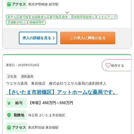
アクセス
東武伊勢崎線 姫宮駅
新卒も応募可能
未経験者も応募可能
産休・育休取得実績有り
スキルアップ
店舗数30以上
積極採用中
求人の詳細を見る
この求人に興味がある
更新日：2026年5月26日
保存する
正社員
調剤薬局
ウエサカ薬局 東岩槻店 株式会社ウエサカ薬局の薬剤師求人
【さいたま市岩槻区】アットホームな薬局です。
給与
【年収】450万円～550万円
勤務地
埼玉県 さいたま市岩槻区
アクセス
東武野田線 東岩槻駅