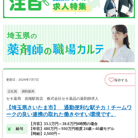
埼玉県
の
更新日：2026年7月7日
保存する
正社員
調剤薬局
セキ薬局 岩槻駅前店 株式会社セキ薬品の薬剤師求人
【埼玉県さいたま市】 通勤便利な駅チカ！チームワ
ークの良い連携の取れた働きやすい環境です。
【月収】33.1万円～38.6万円8時間の場合
給与
【年収】480万円～550万円程度 24歳～40歳モデル
【時給】2,500円～