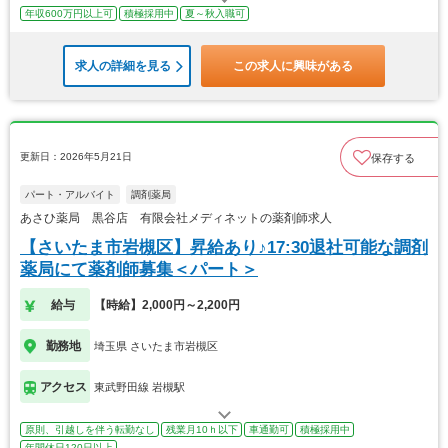
年収600万円以上可
積極採用中
夏～秋入職可
求人の詳細を見る
この求人に興味がある
更新日：2026年5月21日
保存する
パート・アルバイト
調剤薬局
あさひ薬局 黒谷店 有限会社メディネットの薬剤師求人
【さいたま市岩槻区】昇給あり♪17:30退社可能な調剤
薬局にて薬剤師募集＜パート＞
給与
【時給】2,000円～2,200円
勤務地
埼玉県 さいたま市岩槻区
アクセス
東武野田線 岩槻駅
原則、引越しを伴う転勤なし
残業月10ｈ以下
車通勤可
積極採用中
年間休日120日以上