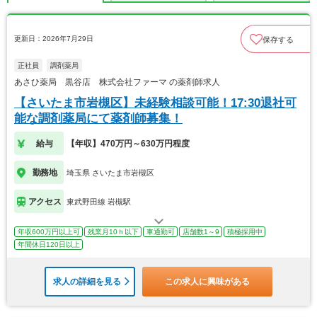
更新日：2026年7月29日
保存する
正社員
調剤薬局
あさひ薬局 黒谷店 株式会社ファーマ の薬剤師求人
【さいたま市岩槻区】未経験相談可能！17:30退社可
能な調剤薬局にて薬剤師募集！
給与
【年収】470万円～630万円程度
勤務地
埼玉県 さいたま市岩槻区
アクセス
東武野田線 岩槻駅
年収600万円以上可
残業月10ｈ以下
車通勤可
店舗数1～9
積極採用中
年間休日120日以上
求人の詳細を見る
この求人に興味がある