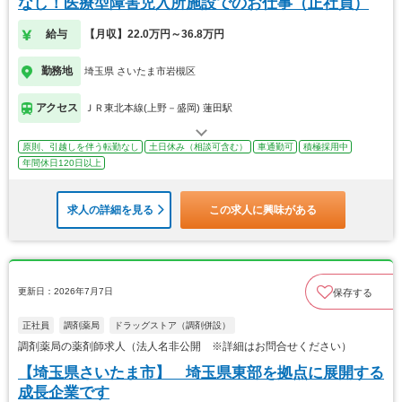
なし！医療型障害児入所施設でのお仕事（正社員）
給与
【月収】22.0万円～36.8万円
勤務地
埼玉県 さいたま市岩槻区
アクセス
ＪＲ東北本線(上野－盛岡) 蓮田駅
原則、引越しを伴う転勤なし
土日休み（相談可含む）
車通勤可
積極採用中
年間休日120日以上
求人の詳細を見る
この求人に興味がある
更新日：2026年7月7日
保存する
正社員
調剤薬局
ドラッグストア（調剤併設）
調剤薬局の薬剤師求人（法人名非公開 ※詳細はお問合せください）
【埼玉県さいたま市】 埼玉県東部を拠点に展開する
成長企業です