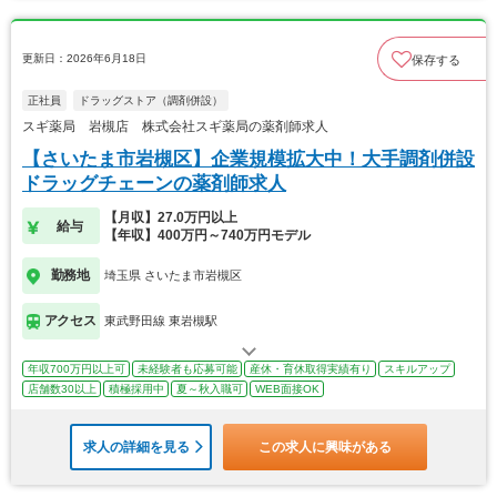
更新日：2026年6月18日
保存する
正社員
ドラッグストア（調剤併設）
スギ薬局 岩槻店 株式会社スギ薬局の薬剤師求人
【さいたま市岩槻区】企業規模拡大中！大手調剤併設
ドラッグチェーンの薬剤師求人
【月収】27.0万円以上
給与
【年収】400万円～740万円モデル
勤務地
埼玉県 さいたま市岩槻区
アクセス
東武野田線 東岩槻駅
年収700万円以上可
未経験者も応募可能
産休・育休取得実績有り
スキルアップ
店舗数30以上
積極採用中
夏～秋入職可
WEB面接OK
求人の詳細を見る
この求人に興味がある