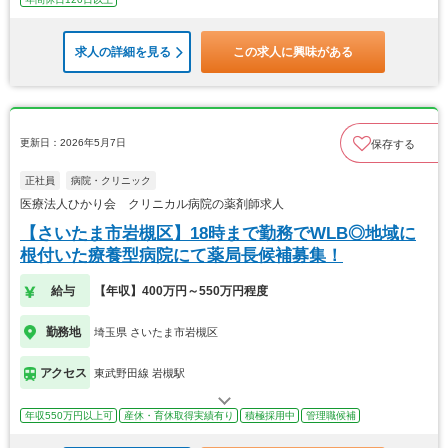
求人の詳細を見る
この求人に興味がある
更新日：2026年5月7日
保存する
正社員
病院・クリニック
医療法人ひかり会 クリニカル病院の薬剤師求人
【さいたま市岩槻区】18時まで勤務でWLB◎地域に
根付いた療養型病院にて薬局長候補募集！
給与
【年収】400万円～550万円程度
勤務地
埼玉県 さいたま市岩槻区
アクセス
東武野田線 岩槻駅
年収550万円以上可
産休・育休取得実績有り
積極採用中
管理職候補