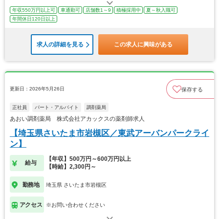
年収550万円以上可
車通勤可
店舗数1～9
積極採用中
夏～秋入職可
年間休日120日以上
求人の詳細を見る
この求人に興味がある
更新日：2026年5月26日
保存する
正社員
パート・アルバイト
調剤薬局
あおい調剤薬局 株式会社アカックスの薬剤師求人
【埼玉県さいたま市岩槻区／東武アーバンパークライ
ン】
【年収】500万円～600万円以上
給与
【時給】2,300円～
勤務地
埼玉県 さいたま市岩槻区
アクセス
※お問い合わせください