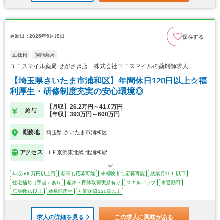
更新日：2026年6月18日
保存する
正社員
調剤薬局
ユニスマイル薬局 せがさき店 株式会社ユニスマイルの薬剤師求人
【埼玉県さいたま市浦和区】年間休日120日以上☆福
利厚生・研修制度充実の安心環境◎
【月収】26.2万円～41.0万円
給与
【年収】393万円～600万円
勤務地
埼玉県 さいたま市浦和区
アクセス
ＪＲ京浜東北線 北浦和駅
年収600万円以上可
新卒も応募可能
未経験者も応募可能
残業月10ｈ以下
住宅補助（手当）あり
産休・育休取得実績有り
スキルアップ
車通勤可
店舗数30以上
積極採用中
年間休日120日以上
求人の詳細を見る
この求人に興味がある