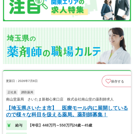
埼玉県
の
更新日：2026年7月8日
保存する
正社員
調剤薬局
南山堂薬局 さいたま新都心東口店 株式会社南山堂の薬剤師求人
【埼玉県さいたま市】 医療モール内に展開している
ので様々な科目を扱える薬局。薬剤師募集！
給与
【年収】448万円～550万円24歳～45歳