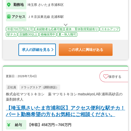
勤務地
埼玉県 さいたま市浦和区
アクセス
ＪＲ京浜東北線 北浦和駅
年収700万円以上可
未経験者も応募可能
産休・育休取得実績有り
スキルアップ
駅チカ
店舗数30以上
積極採用中
夏～秋入職可
求人の詳細を見る
この求人に興味がある
更新日：2026年7月4日
保存する
正社員
ドラッグストア（調剤併設）
株式会社マツモトキヨシ 薬 マツモトキヨシ matsukiyoLAB 浦和高砂店の
薬剤師求人
【埼玉県さいたま市浦和区】アクセス便利な駅チカ！
パート勤務希望の方もお気軽にご相談ください。
給与
【年収】458万円～700万円