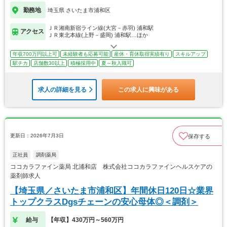
勤務地
埼玉県 さいたま市浦和区
ＪＲ湘南新宿ライン線(大宮－赤羽) 浦和駅
アクセス
ＪＲ東北本線(上野－盛岡) 浦和駅…ほか
年収700万円以上可
未経験者も応募可能
産休・育休取得実績有り
スキルアップ
駅チカ
店舗数30以上
積極採用中
夏～秋入職可
求人の詳細を見る
この求人に興味がある
更新日：2026年7月3日
保存する
正社員
調剤薬局
ココカラファイン薬局 北浦和店 株式会社ココカラファインヘルスケアの
薬剤師求人
【埼玉県／さいたま市浦和区】年間休日120日☆業界
トップクラスDgsチェーンの安心母体◎＜調剤＞
給与
【年収】430万円～560万円