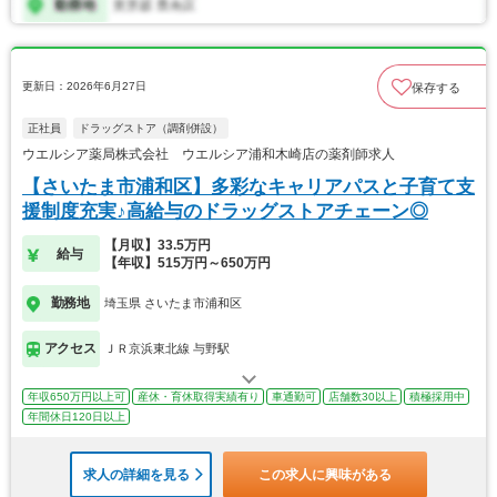
更新日：2026年6月27日
保存する
正社員
ドラッグストア（調剤併設）
ウエルシア薬局株式会社 ウエルシア浦和木崎店の薬剤師求人
【さいたま市浦和区】多彩なキャリアパスと子育て支
援制度充実♪高給与のドラッグストアチェーン◎
【月収】33.5万円
給与
【年収】515万円～650万円
勤務地
埼玉県 さいたま市浦和区
アクセス
ＪＲ京浜東北線 与野駅
年収650万円以上可
産休・育休取得実績有り
車通勤可
店舗数30以上
積極採用中
年間休日120日以上
求人の詳細を見る
この求人に興味がある