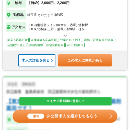
給与
【時給】2,000円～2,200円
勤務地
埼玉県 さいたま市浦和区
ＪＲ湘南新宿ライン線(大宮－赤羽) 浦和駅
アクセス
ＪＲ東北本線(上野－盛岡) 浦和駅…ほか
新卒も応募可能
未経験者も応募可能
残業月10ｈ以下
産休・育休取得実績有り
店舗数30以上
積極採用中
在宅業務あり
WEB面接OK
求人の詳細を見る
この求人に興味がある