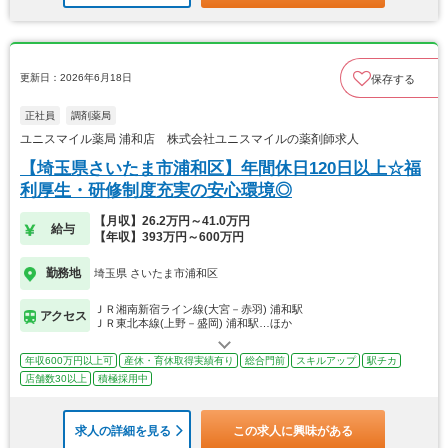
更新日：2026年6月18日
保存する
正社員
調剤薬局
ユニスマイル薬局 浦和店 株式会社ユニスマイルの薬剤師求人
【埼玉県さいたま市浦和区】年間休日120日以上☆福
利厚生・研修制度充実の安心環境◎
【月収】26.2万円～41.0万円
給与
【年収】393万円～600万円
勤務地
埼玉県 さいたま市浦和区
ＪＲ湘南新宿ライン線(大宮－赤羽) 浦和駅
アクセス
ＪＲ東北本線(上野－盛岡) 浦和駅…ほか
年収600万円以上可
産休・育休取得実績有り
総合門前
スキルアップ
駅チカ
店舗数30以上
積極採用中
求人の詳細を見る
この求人に興味がある