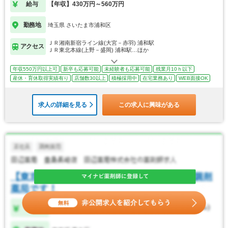
給与
【年収】430万円～560万円
勤務地
埼玉県 さいたま市浦和区
ＪＲ湘南新宿ライン線(大宮－赤羽) 浦和駅
アクセス
ＪＲ東北本線(上野－盛岡) 浦和駅…ほか
年収550万円以上可
新卒も応募可能
未経験者も応募可能
残業月10ｈ以下
産休・育休取得実績有り
店舗数30以上
積極採用中
在宅業務あり
WEB面接OK
求人の詳細を見る
この求人に興味がある