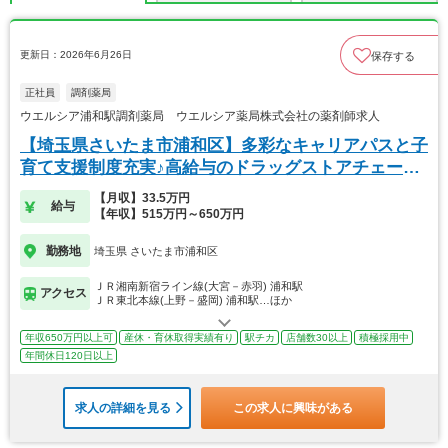
更新日：2026年6月26日
保存する
正社員
調剤薬局
ウエルシア浦和駅調剤薬局 ウエルシア薬局株式会社の薬剤師求人
【埼玉県さいたま市浦和区】多彩なキャリアパスと子
育て支援制度充実♪高給与のドラッグストアチェーン
◎
【月収】33.5万円
給与
【年収】515万円～650万円
勤務地
埼玉県 さいたま市浦和区
ＪＲ湘南新宿ライン線(大宮－赤羽) 浦和駅
アクセス
ＪＲ東北本線(上野－盛岡) 浦和駅…ほか
年収650万円以上可
産休・育休取得実績有り
駅チカ
店舗数30以上
積極採用中
年間休日120日以上
求人の詳細を見る
この求人に興味がある