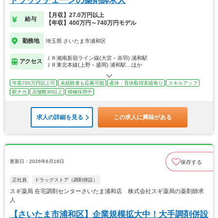
ドラッグチェーンの薬剤師求人
【月収】27.0万円以上
給与
【年収】400万円～740万円モデル
勤務地
埼玉県 さいたま市浦和区
ＪＲ湘南新宿ライン線(大宮－赤羽) 浦和駅
アクセス
ＪＲ東北本線(上野－盛岡) 浦和駅…ほか
年収700万円以上可
未経験者も応募可能
産休・育休取得実績有り
スキルアップ
駅チカ
店舗数30以上
積極採用中
求人の詳細を見る
この求人に興味がある
更新日：2026年6月18日
保存する
正社員
ドラッグストア（調剤併設）
スギ薬局 在宅調剤センターさいたま浦和店 株式会社スギ薬局の薬剤師求
人
【さいたま市浦和区】企業規模拡大中！大手調剤併設