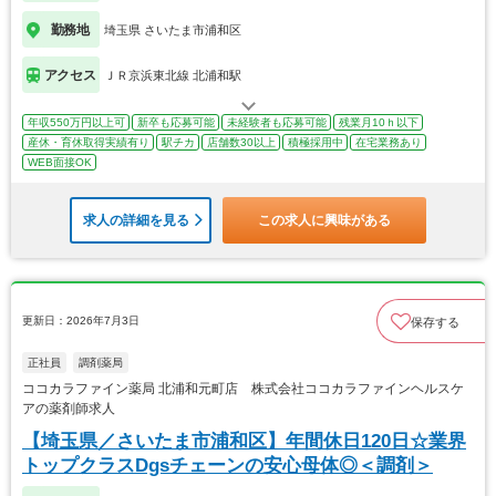
勤務地
埼玉県 さいたま市浦和区
アクセス
ＪＲ京浜東北線 北浦和駅
年収550万円以上可
新卒も応募可能
未経験者も応募可能
残業月10ｈ以下
産休・育休取得実績有り
駅チカ
店舗数30以上
積極採用中
在宅業務あり
WEB面接OK
求人の詳細を見る
この求人に興味がある
更新日：2026年7月3日
保存する
正社員
調剤薬局
ココカラファイン薬局 北浦和元町店 株式会社ココカラファインヘルスケ
アの薬剤師求人
【埼玉県／さいたま市浦和区】年間休日120日☆業界
トップクラスDgsチェーンの安心母体◎＜調剤＞