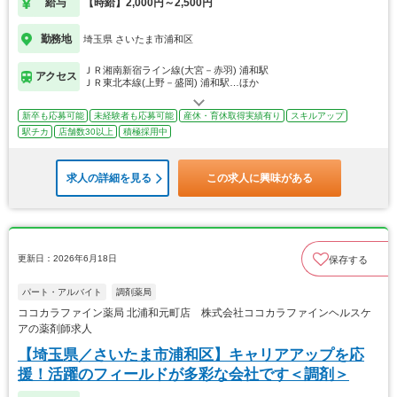
給与
【時給】2,000円～2,500円
勤務地
埼玉県 さいたま市浦和区
ＪＲ湘南新宿ライン線(大宮－赤羽) 浦和駅
アクセス
ＪＲ東北本線(上野－盛岡) 浦和駅…ほか
新卒も応募可能
未経験者も応募可能
産休・育休取得実績有り
スキルアップ
駅チカ
店舗数30以上
積極採用中
求人の詳細を見る
この求人に興味がある
更新日：2026年6月18日
保存する
パート・アルバイト
調剤薬局
ココカラファイン薬局 北浦和元町店 株式会社ココカラファインヘルスケ
アの薬剤師求人
【埼玉県／さいたま市浦和区】キャリアアップを応
援！活躍のフィールドが多彩な会社です＜調剤＞