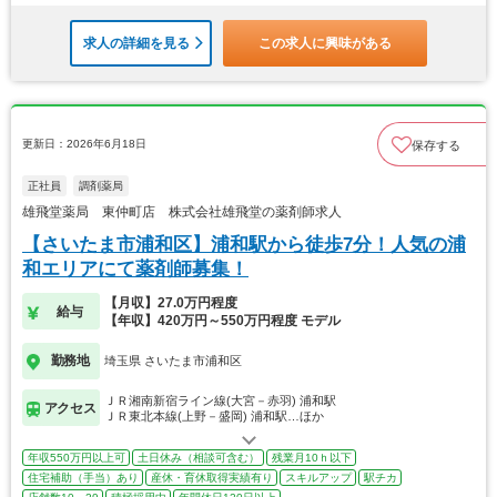
求人の詳細を見る
この求人に興味がある
更新日：2026年6月18日
保存する
正社員
調剤薬局
雄飛堂薬局 東仲町店 株式会社雄飛堂の薬剤師求人
【さいたま市浦和区】浦和駅から徒歩7分！人気の浦
和エリアにて薬剤師募集！
【月収】27.0万円程度
給与
【年収】420万円～550万円程度 モデル
勤務地
埼玉県 さいたま市浦和区
ＪＲ湘南新宿ライン線(大宮－赤羽) 浦和駅
アクセス
ＪＲ東北本線(上野－盛岡) 浦和駅…ほか
年収550万円以上可
土日休み（相談可含む）
残業月10ｈ以下
住宅補助（手当）あり
産休・育休取得実績有り
スキルアップ
駅チカ