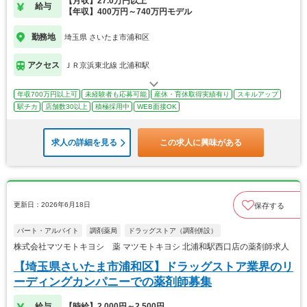
【月収】27.0万円以上
給与
【年収】400万円～740万円モデル
勤務地
埼玉県 さいたま市浦和区
アクセス
ＪＲ京浜東北線 北浦和駅
年収700万円以上可
未経験者も応募可能
産休・育休取得実績有り
スキルアップ
駅チカ
店舗数30以上
積極採用中
WEB面接OK
求人の詳細を見る
この求人に興味がある
更新日：2026年6月18日
保存する
パート・アルバイト
調剤薬局
ドラッグストア（調剤併設）
株式会社マツモトキヨシ 薬 マツモトキヨシ 北浦和駅西口店の薬剤師求人
【埼玉県さいたま市浦和区】ドラッグストア業界のリ
ーディングカンパニーでの薬剤師募集
給与
【時給】2,000円～2,500円