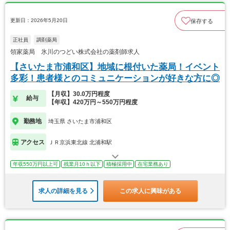
更新日：2026年5月20日
保存する
正社員
調剤薬局
領家薬局 氷川のつどい株式会社の薬剤師求人
【さいたま市浦和区】地域に根付いた薬局！イベント
多彩！患者様とのコミュニケーションが好きな方に◎
【月収】30.0万円程度
給与
【年収】420万円～550万円程度
勤務地
埼玉県 さいたま市浦和区
アクセス
ＪＲ京浜東北線 北浦和駅
年収550万円以上可
残業月10ｈ以下
積極採用中
在宅業務あり
求人の詳細を見る
この求人に興味がある