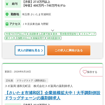
【月収】27.0万円以上
給与
【年収】400万円～740万円モデル
勤務地
埼玉県 さいたま市浦和区
アクセス
ＪＲ京浜東北線 与野駅
年収700万円以上可
未経験者も応募可能
産休・育休取得実績有り
スキルアップ
駅チカ
店舗数30以上
積極採用中
WEB面接OK
求人の詳細を見る
この求人に興味がある
更新日：2026年6月18日
保存する
正社員
ドラッグストア（調剤併設）
スギ薬局 浦和元町店 株式会社スギ薬局の薬剤師求人
【さいたま市浦和区】企業規模拡大中！大手調剤併設
ドラッグチェーンの薬剤師求人