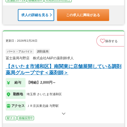
店舗数10～29
積極採用中
年間休日120日以上
求人の詳細を見る
この求人に興味がある
更新日：2026年2月26日
保存する
パート・アルバイト
調剤薬局
冨士薬局与野店 株式会社A&Pの薬剤師求人
【さいたま市浦和区】南関東に店舗展開している調剤
薬局グループです＜薬剤師＞
給与
【時給】2,000円～
勤務地
埼玉県 さいたま市浦和区
アクセス
ＪＲ京浜東北線 与野駅
駅チカ
積極採用中