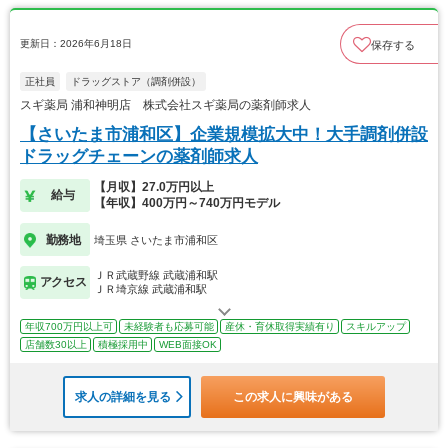
更新日：2026年6月18日
保存する
正社員
ドラッグストア（調剤併設）
スギ薬局 浦和神明店 株式会社スギ薬局の薬剤師求人
【さいたま市浦和区】企業規模拡大中！大手調剤併設
ドラッグチェーンの薬剤師求人
【月収】27.0万円以上
給与
【年収】400万円～740万円モデル
勤務地
埼玉県 さいたま市浦和区
ＪＲ武蔵野線 武蔵浦和駅
アクセス
ＪＲ埼京線 武蔵浦和駅
年収700万円以上可
未経験者も応募可能
産休・育休取得実績有り
スキルアップ
店舗数30以上
積極採用中
WEB面接OK
求人の詳細を見る
この求人に興味がある