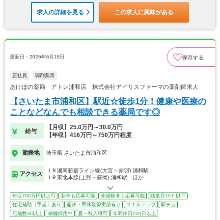
求人の詳細を見る
この求人に興味がある
更新日：2026年6月18日
保存する
正社員
調剤薬局
あけぼの薬局 アトレ浦和店 株式会社アイリスファーマの薬剤師求人
【さいたま市浦和区】駅近☆徒歩1分！健康や医療の
ことなどなんでも相談できる薬局です◎
【月収】25.0万円～30.0万円
給与
【年収】416万円～750万円程度
勤務地
埼玉県 さいたま市浦和区
ＪＲ湘南新宿ライン線(大宮－赤羽) 浦和駅
アクセス
ＪＲ東北本線(上野－盛岡) 浦和駅…ほか
年収700万円以上可
新卒も応募可能
未経験者も応募可能
残業月10ｈ以下
住宅補助（手当）あり
産休・育休取得実績有り
スキルアップ
駅チカ
店舗数30以上
積極採用中
夏～秋入職可
年間休日120日以上