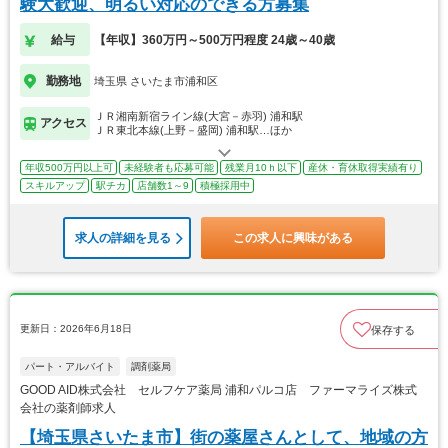
験大歓迎、明るい対応のできる方募集
給与
【年収】360万円～500万円程度 24歳～40歳
勤務地
埼玉県 さいたま市浦和区
ＪＲ湘南新宿ライン線(大宮－赤羽) 浦和駅
アクセス
ＪＲ東北本線(上野－盛岡) 浦和駅…ほか
年収500万円以上可
未経験者も応募可能
残業月10ｈ以下
産休・育休取得実績有り
スキルアップ
駅チカ
店舗数1～9
積極採用中
求人の詳細を見る
この求人に興味がある
更新日：2026年6月18日
保存する
パート・アルバイト
調剤薬局
GOOD AID株式会社 セルフケア薬局 浦和パルコ店 ファーマライズ株式
会社の薬剤師求人
【埼玉県さいたま市】街の薬屋さんとして、地域の方