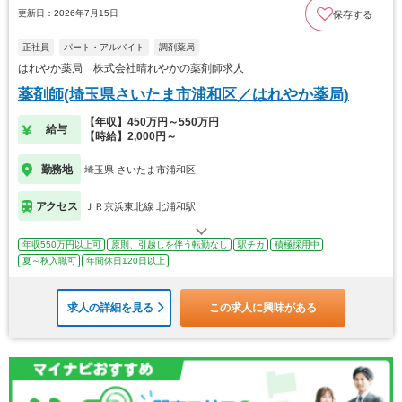
更新日：2026年7月15日
保存する
正社員
パート・アルバイト
調剤薬局
はれやか薬局 株式会社晴れやかの薬剤師求人
薬剤師(埼玉県さいたま市浦和区／はれやか薬局)
【年収】450万円～550万円
給与
【時給】2,000円～
勤務地
埼玉県 さいたま市浦和区
アクセス
ＪＲ京浜東北線 北浦和駅
年収550万円以上可
原則、引越しを伴う転勤なし
駅チカ
積極採用中
夏～秋入職可
年間休日120日以上
求人の詳細を見る
この求人に興味がある