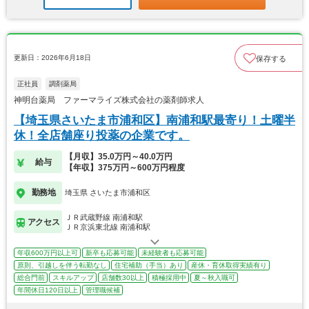
更新日：2026年6月18日
保存する
正社員
調剤薬局
神明台薬局 ファーマライズ株式会社の薬剤師求人
【埼玉県さいたま市浦和区】南浦和駅最寄り！土曜半
休！全店舗座り投薬の企業です。
【月収】35.0万円～40.0万円
給与
【年収】375万円～600万円程度
勤務地
埼玉県 さいたま市浦和区
ＪＲ武蔵野線 南浦和駅
アクセス
ＪＲ京浜東北線 南浦和駅
年収600万円以上可
新卒も応募可能
未経験者も応募可能
原則、引越しを伴う転勤なし
住宅補助（手当）あり
産休・育休取得実績有り
総合門前
スキルアップ
店舗数30以上
積極採用中
夏～秋入職可
年間休日120日以上
管理職候補