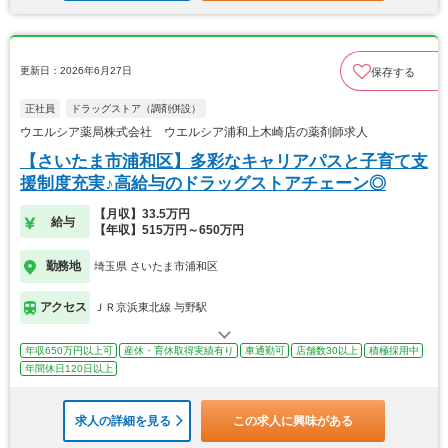
更新日：2026年6月27日
保存する
正社員
ドラッグストア（調剤併設）
ウエルシア薬局株式会社 ウエルシア浦和上木崎店の薬剤師求人
【さいたま市浦和区】多彩なキャリアパスと子育て支
援制度充実♪高給与のドラッグストアチェーン◎
【月収】33.5万円
給与
【年収】515万円～650万円
勤務地
埼玉県 さいたま市浦和区
アクセス
ＪＲ京浜東北線 与野駅
年収650万円以上可
産休・育休取得実績有り
車通勤可
店舗数30以上
積極採用中
年間休日120日以上
求人の詳細を見る
この求人に興味がある