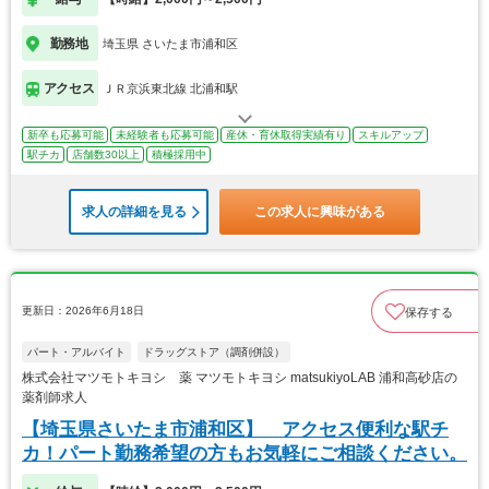
勤務地
埼玉県 さいたま市浦和区
アクセス
ＪＲ京浜東北線 北浦和駅
新卒も応募可能
未経験者も応募可能
産休・育休取得実績有り
スキルアップ
駅チカ
店舗数30以上
積極採用中
求人の詳細を見る
この求人に興味がある
更新日：2026年6月18日
保存する
パート・アルバイト
ドラッグストア（調剤併設）
株式会社マツモトキヨシ 薬 マツモトキヨシ matsukiyoLAB 浦和高砂店の
薬剤師求人
【埼玉県さいたま市浦和区】 アクセス便利な駅チ
カ！パート勤務希望の方もお気軽にご相談ください。