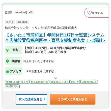
更新日：2026年6月18日
保存する
正社員
調剤薬局
株式会社キリン堂 キリン堂 浦和元町店の薬剤師求人
【さいたま市浦和区】年間休日117日☆監査システム
全店舗設置◎福利厚生・育児支援制度充実！＜調剤＞
【月収】33.0万円～41.0万円※薬剤師手当含む
給与
【年収】480万円～600万円程度
勤務地
埼玉県 さいたま市浦和区
アクセス
ＪＲ京浜東北線 北浦和駅
年収600万円以上可
新卒も応募可能
残業月10ｈ以下
駅チカ
店舗数30以上
積極採用中
求人の詳細を見る
この求人に興味がある