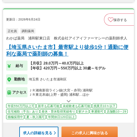
更新日：2026年6月24日
保存する
正社員
調剤薬局
わかば薬局 浦和駅東口店 株式会社アイアイファーマシーの薬剤師求人
【埼玉県さいたま市】最寄駅より徒歩1分！通勤に便
利な薬局で薬剤師の募集！
【月収】28.0万円～40.0万円以上
給与
【年収】420万円～550万円以上 30歳～モデル
勤務地
埼玉県 さいたま市浦和区
ＪＲ湘南新宿ライン線(大宮－赤羽) 浦和駅
アクセス
ＪＲ東北本線(上野－盛岡) 浦和駅…ほか
年収550万円以上可
新卒も応募可能
未経験者も応募可能
残業月10ｈ以下
住宅補助（手当）あり
産休・育休取得実績有り
駅チカ
車通勤可
店舗数10～29
積極採用中
夏～秋入職可
年間休日120日以上
求人の詳細を見る
この求人に興味がある