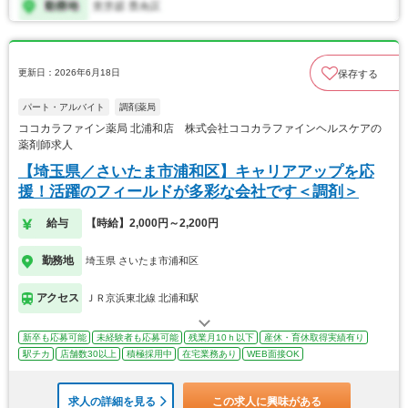
更新日：2026年6月18日
保存する
パート・アルバイト
調剤薬局
ココカラファイン薬局 北浦和店 株式会社ココカラファインヘルスケアの
薬剤師求人
【埼玉県／さいたま市浦和区】キャリアアップを応
援！活躍のフィールドが多彩な会社です＜調剤＞
給与
【時給】2,000円～2,200円
勤務地
埼玉県 さいたま市浦和区
アクセス
ＪＲ京浜東北線 北浦和駅
新卒も応募可能
未経験者も応募可能
残業月10ｈ以下
産休・育休取得実績有り
駅チカ
店舗数30以上
積極採用中
在宅業務あり
WEB面接OK
求人の詳細を見る
この求人に興味がある