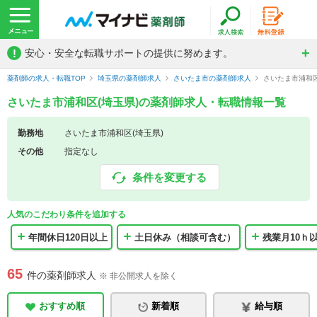
!
安心・安全な転職サポートの提供に努めます。
薬剤師の求人・転職TOP
埼玉県の薬剤師求人
さいたま市の薬剤師求人
さいたま市浦和区
さいたま市浦和区(埼玉県)の薬剤師求人・転職情報一覧
勤務地
さいたま市浦和区(埼玉県)
その他
指定なし
条件を変更する
人気のこだわり条件を追加する
年間休日120日以上
土日休み（相談可含む）
残業月10ｈ
65
件の薬剤師求人
※ 非公開求人を除く
おすすめ順
新着順
給与順