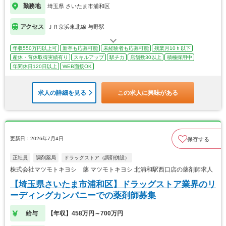
勤務地
埼玉県 さいたま市浦和区
アクセス
ＪＲ京浜東北線 与野駅
年収550万円以上可
新卒も応募可能
未経験者も応募可能
残業月10ｈ以下
産休・育休取得実績有り
スキルアップ
駅チカ
店舗数30以上
積極採用中
年間休日120日以上
WEB面接OK
求人の詳細を見る
この求人に興味がある
更新日：2026年7月4日
保存する
正社員
調剤薬局
ドラッグストア（調剤併設）
株式会社マツモトキヨシ 薬 マツモトキヨシ 北浦和駅西口店の薬剤師求人
【埼玉県さいたま市浦和区】ドラッグストア業界のリ
ーディングカンパニーでの薬剤師募集
給与
【年収】458万円～700万円