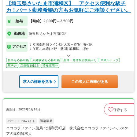
【埼玉県さいたま市浦和区】 アクセス便利な駅チ
カ！パート勤務希望の方もお気軽にご相談ください。
給与
【時給】2,000円～2,500円
勤務地
埼玉県 さいたま市浦和区
ＪＲ湘南新宿ライン線(大宮－赤羽) 浦和駅
アクセス
ＪＲ東北本線(上野－盛岡) 浦和駅…ほか
新卒も応募可能
未経験者も応募可能
産休・育休取得実績有り
スキルアップ
駅チカ
店舗数30以上
積極採用中
求人の詳細を見る
この求人に興味がある
更新日：2026年6月18日
保存する
パート・アルバイト
調剤薬局
ココカラファイン薬局 北浦和元町店 株式会社ココカラファインヘルスケ
アの薬剤師求人