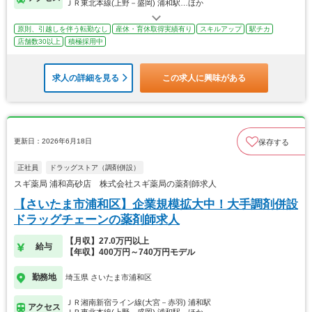
ＪＲ東北本線(上野－盛岡) 浦和駅…ほか
原則、引越しを伴う転勤なし
産休・育休取得実績有り
スキルアップ
駅チカ
店舗数30以上
積極採用中
求人の詳細を見る
この求人に興味がある
更新日：2026年6月18日
保存する
正社員
ドラッグストア（調剤併設）
スギ薬局 浦和高砂店 株式会社スギ薬局の薬剤師求人
【さいたま市浦和区】企業規模拡大中！大手調剤併設
ドラッグチェーンの薬剤師求人
【月収】27.0万円以上
給与
【年収】400万円～740万円モデル
勤務地
埼玉県 さいたま市浦和区
ＪＲ湘南新宿ライン線(大宮－赤羽) 浦和駅
アクセス
ＪＲ東北本線(上野－盛岡) 浦和駅…ほか