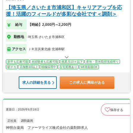
【埼玉県／さいたま市浦和区】キャリアアップを応
援！活躍のフィールドが多彩な会社です＜調剤＞
給与
【時給】2,000円～2,200円
勤務地
埼玉県 さいたま市浦和区
アクセス
ＪＲ京浜東北線 北浦和駅
新卒も応募可能
未経験者も応募可能
残業月10ｈ以下
産休・育休取得実績有り
駅チカ
店舗数30以上
積極採用中
在宅業務あり
WEB面接OK
求人の詳細を見る
この求人に興味がある
更新日：2026年6月18日
保存する
正社員
調剤薬局
神明台薬局 ファーマライズ株式会社の薬剤師求人