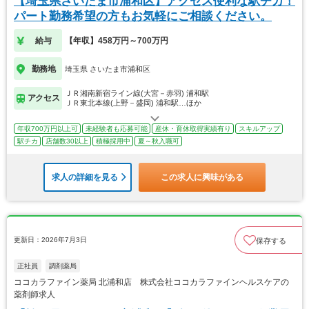
【埼玉県さいたま市浦和区】アクセス便利な駅チカ！
パート勤務希望の方もお気軽にご相談ください。
給与
【年収】458万円～700万円
勤務地
埼玉県 さいたま市浦和区
ＪＲ湘南新宿ライン線(大宮－赤羽) 浦和駅
アクセス
ＪＲ東北本線(上野－盛岡) 浦和駅…ほか
年収700万円以上可
未経験者も応募可能
産休・育休取得実績有り
スキルアップ
駅チカ
店舗数30以上
積極採用中
夏～秋入職可
求人の詳細を見る
この求人に興味がある
更新日：2026年7月3日
保存する
正社員
調剤薬局
ココカラファイン薬局 北浦和店 株式会社ココカラファインヘルスケアの
薬剤師求人