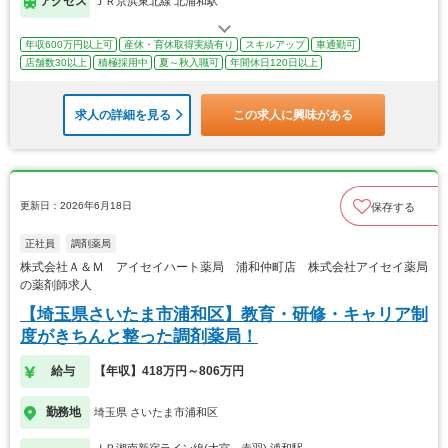
アクセス
ＪＲ京浜東北線 北浦和駅
年収600万円以上可
産休・育休取得実績有り
スキルアップ
車通勤可
店舗数30以上
積極採用中
夏～秋入職可
年間休日120日以上
求人の詳細を見る
この求人に興味がある
更新日：2026年6月18日
保存する
正社員
調剤薬局
株式会社Ａ＆Ｍ アイセイハート薬局 浦和仲町店 株式会社アイセイ薬局
の薬剤師求人
【埼玉県さいたま市浦和区】教育・研修・キャリア制
度がきちんと整った調剤薬局！
給与
【年収】418万円～806万円
勤務地
埼玉県 さいたま市浦和区
ＪＲ湘南新宿ライン線(大宮－赤羽) 浦和駅