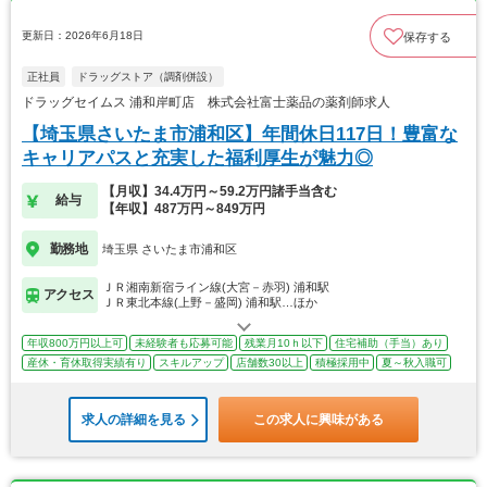
更新日：2026年6月18日
保存する
正社員
ドラッグストア（調剤併設）
ドラッグセイムス 浦和岸町店 株式会社富士薬品の薬剤師求人
【埼玉県さいたま市浦和区】年間休日117日！豊富な
キャリアパスと充実した福利厚生が魅力◎
【月収】34.4万円～59.2万円諸手当含む
給与
【年収】487万円～849万円
勤務地
埼玉県 さいたま市浦和区
ＪＲ湘南新宿ライン線(大宮－赤羽) 浦和駅
アクセス
ＪＲ東北本線(上野－盛岡) 浦和駅…ほか
年収800万円以上可
未経験者も応募可能
残業月10ｈ以下
住宅補助（手当）あり
産休・育休取得実績有り
スキルアップ
店舗数30以上
積極採用中
夏～秋入職可
求人の詳細を見る
この求人に興味がある