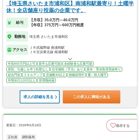
【埼玉県さいたま市浦和区】南浦和駅最寄り！土曜半
休！全店舗座り投薬の企業です。
【月収】35.0万円～40.0万円
給与
【年収】375万円～600万円程度
勤務地
埼玉県 さいたま市浦和区
ＪＲ武蔵野線 南浦和駅
アクセス
ＪＲ京浜東北線 南浦和駅
年収600万円以上可
新卒も応募可能
未経験者も応募可能
原則、引越しを伴う転勤なし
住宅補助（手当）あり
産休・育休取得実績有り
総合門前
スキルアップ
店舗数30以上
積極採用中
夏～秋入職可
年間休日120日以上
管理職候補
求人の詳細を見る
この求人に興味がある
更新日：2026年6月18日
保存する
正社員
調剤薬局