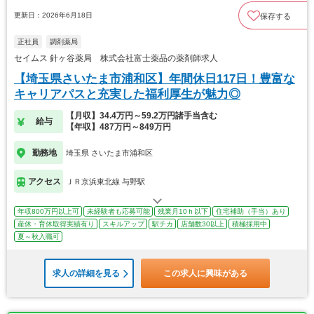
更新日：2026年6月18日
保存する
正社員
調剤薬局
セイムス 針ヶ谷薬局 株式会社富士薬品の薬剤師求人
【埼玉県さいたま市浦和区】年間休日117日！豊富な
キャリアパスと充実した福利厚生が魅力◎
【月収】34.4万円～59.2万円諸手当含む
給与
【年収】487万円～849万円
勤務地
埼玉県 さいたま市浦和区
アクセス
ＪＲ京浜東北線 与野駅
年収800万円以上可
未経験者も応募可能
残業月10ｈ以下
住宅補助（手当）あり
産休・育休取得実績有り
スキルアップ
駅チカ
店舗数30以上
積極採用中
夏～秋入職可
求人の詳細を見る
この求人に興味がある