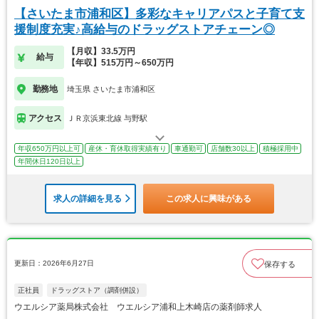
【さいたま市浦和区】多彩なキャリアパスと子育て支
援制度充実♪高給与のドラッグストアチェーン◎
【月収】33.5万円
給与
【年収】515万円～650万円
勤務地
埼玉県 さいたま市浦和区
アクセス
ＪＲ京浜東北線 与野駅
年収650万円以上可
産休・育休取得実績有り
車通勤可
店舗数30以上
積極採用中
年間休日120日以上
求人の詳細を見る
この求人に興味がある
更新日：2026年6月27日
保存する
正社員
ドラッグストア（調剤併設）
ウエルシア薬局株式会社 ウエルシア浦和上木崎店の薬剤師求人