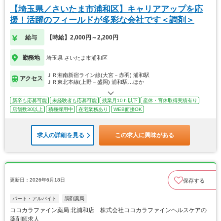
【埼玉県／さいたま市浦和区】キャリアアップを応
援！活躍のフィールドが多彩な会社です＜調剤＞
給与
【時給】2,000円～2,200円
勤務地
埼玉県 さいたま市浦和区
ＪＲ湘南新宿ライン線(大宮－赤羽) 浦和駅
アクセス
ＪＲ東北本線(上野－盛岡) 浦和駅…ほか
新卒も応募可能
未経験者も応募可能
残業月10ｈ以下
産休・育休取得実績有り
店舗数30以上
積極採用中
在宅業務あり
WEB面接OK
求人の詳細を見る
この求人に興味がある
更新日：2026年6月18日
保存する
パート・アルバイト
調剤薬局
ココカラファイン薬局 北浦和店 株式会社ココカラファインヘルスケアの
薬剤師求人