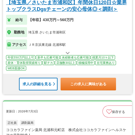
【埼玉県／さいたま市浦和区】年間休日120日☆業界
トップクラスDgsチェーンの安心母体◎＜調剤＞
給与
【年収】430万円～560万円
勤務地
埼玉県 さいたま市浦和区
アクセス
ＪＲ京浜東北線 北浦和駅
年収550万円以上可
新卒も応募可能
未経験者も応募可能
残業月10ｈ以下
産休・育休取得実績有り
駅チカ
店舗数30以上
積極採用中
在宅業務あり
WEB面接OK
求人の詳細を見る
この求人に興味がある
更新日：2026年7月3日
保存する
正社員
調剤薬局
ココカラファイン薬局 北浦和元町店 株式会社ココカラファインヘルスケ