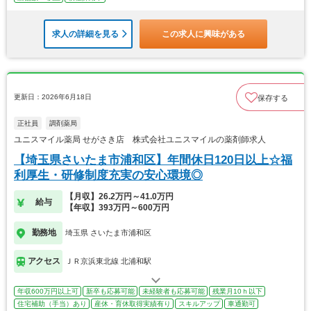
求人の詳細を見る
この求人に興味がある
更新日：2026年6月18日
保存する
正社員
調剤薬局
ユニスマイル薬局 せがさき店 株式会社ユニスマイルの薬剤師求人
【埼玉県さいたま市浦和区】年間休日120日以上☆福
利厚生・研修制度充実の安心環境◎
【月収】26.2万円～41.0万円
給与
【年収】393万円～600万円
勤務地
埼玉県 さいたま市浦和区
アクセス
ＪＲ京浜東北線 北浦和駅
年収600万円以上可
新卒も応募可能
未経験者も応募可能
残業月10ｈ以下
住宅補助（手当）あり
産休・育休取得実績有り
スキルアップ
車通勤可