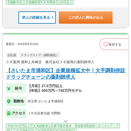
店舗数30以上
積極採用中
年間休日120日以上
求人の詳細を見る
この求人に興味がある
更新日：2026年6月18日
保存する
正社員
ドラッグストア（調剤併設）
スギ薬局 浦和上木崎店 株式会社スギ薬局の薬剤師求人
【さいたま市浦和区】企業規模拡大中！大手調剤併設
ドラッグチェーンの薬剤師求人
【月収】27.0万円以上
給与
【年収】400万円～740万円モデル
勤務地
埼玉県 さいたま市浦和区
アクセス
ＪＲ京浜東北線 与野駅
年収700万円以上可
未経験者も応募可能
産休・育休取得実績有り
スキルアップ