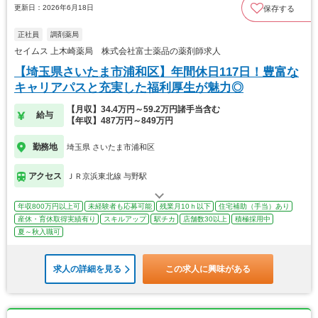
更新日：2026年6月18日
保存する
正社員
調剤薬局
セイムス 上木崎薬局 株式会社富士薬品の薬剤師求人
【埼玉県さいたま市浦和区】年間休日117日！豊富な
キャリアパスと充実した福利厚生が魅力◎
【月収】34.4万円～59.2万円諸手当含む
給与
【年収】487万円～849万円
勤務地
埼玉県 さいたま市浦和区
アクセス
ＪＲ京浜東北線 与野駅
年収800万円以上可
未経験者も応募可能
残業月10ｈ以下
住宅補助（手当）あり
産休・育休取得実績有り
スキルアップ
駅チカ
店舗数30以上
積極採用中
夏～秋入職可
求人の詳細を見る
この求人に興味がある