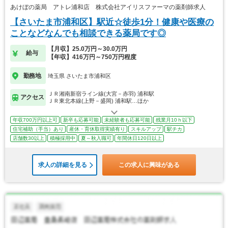
あけぼの薬局 アトレ浦和店 株式会社アイリスファーマの薬剤師求人
【さいたま市浦和区】駅近☆徒歩1分！健康や医療の
ことなどなんでも相談できる薬局です◎
【月収】25.0万円～30.0万円
給与
【年収】416万円～750万円程度
勤務地
埼玉県 さいたま市浦和区
ＪＲ湘南新宿ライン線(大宮－赤羽) 浦和駅
アクセス
ＪＲ東北本線(上野－盛岡) 浦和駅…ほか
年収700万円以上可
新卒も応募可能
未経験者も応募可能
残業月10ｈ以下
住宅補助（手当）あり
産休・育休取得実績有り
スキルアップ
駅チカ
店舗数30以上
積極採用中
夏～秋入職可
年間休日120日以上
求人の詳細を見る
この求人に興味がある