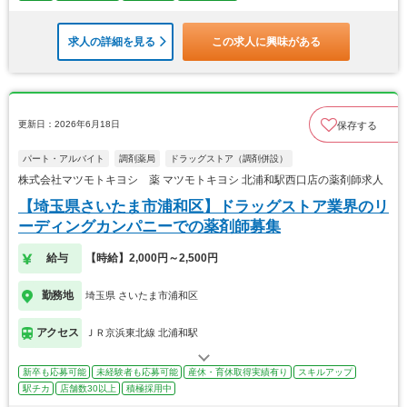
求人の詳細を見る
この求人に興味がある
更新日：2026年6月18日
保存する
パート・アルバイト
調剤薬局
ドラッグストア（調剤併設）
株式会社マツモトキヨシ 薬 マツモトキヨシ 北浦和駅西口店の薬剤師求人
【埼玉県さいたま市浦和区】ドラッグストア業界のリ
ーディングカンパニーでの薬剤師募集
給与
【時給】2,000円～2,500円
勤務地
埼玉県 さいたま市浦和区
アクセス
ＪＲ京浜東北線 北浦和駅
新卒も応募可能
未経験者も応募可能
産休・育休取得実績有り
スキルアップ
駅チカ
店舗数30以上
積極採用中