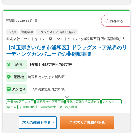
更新日：2026年7月4日
保存する
正社員
調剤薬局
ドラッグストア（調剤併設）
株式会社マツモトキヨシ 薬 マツモトキヨシ 北浦和駅西口店の薬剤師求人
【埼玉県さいたま市浦和区】ドラッグストア業界のリ
ーディングカンパニーでの薬剤師募集
給与
【年収】458万円～700万円
勤務地
埼玉県 さいたま市浦和区
アクセス
ＪＲ京浜東北線 北浦和駅
年収700万円以上可
未経験者も応募可能
産休・育休取得実績有り
スキルアップ
駅チカ
店舗数30以上
積極採用中
夏～秋入職可
求人の詳細を見る
この求人に興味がある