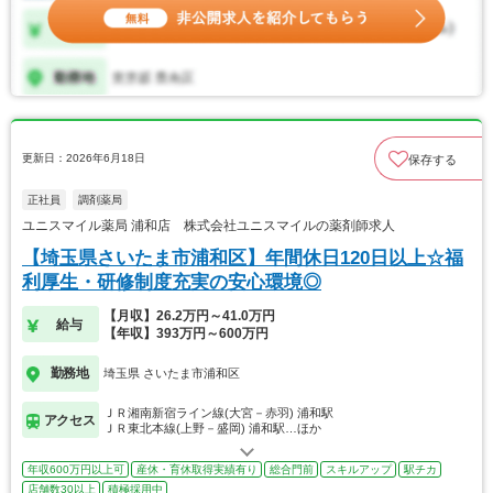
更新日：2026年6月18日
保存する
正社員
調剤薬局
ユニスマイル薬局 浦和店 株式会社ユニスマイルの薬剤師求人
【埼玉県さいたま市浦和区】年間休日120日以上☆福
利厚生・研修制度充実の安心環境◎
【月収】26.2万円～41.0万円
給与
【年収】393万円～600万円
勤務地
埼玉県 さいたま市浦和区
ＪＲ湘南新宿ライン線(大宮－赤羽) 浦和駅
アクセス
ＪＲ東北本線(上野－盛岡) 浦和駅…ほか
年収600万円以上可
産休・育休取得実績有り
総合門前
スキルアップ
駅チカ
店舗数30以上
積極採用中