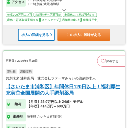
アクセス
ＪＲ埼京線 武蔵浦和駅
年収700万円以上可
未経験者も応募可能
土日休み（相談可含む）
産休・育休取得実績有り
スキルアップ
店舗数30以上
積極採用中
求人の詳細を見る
この求人に興味がある
更新日：2026年6月18日
保存する
正社員
調剤薬局
共創未来 浦和薬局 株式会社ファーマみらいの薬剤師求人
【さいたま市浦和区】年間休日120日以上！福利厚生
充実◎全国展開の大手調剤薬局
【月収】25.0万円以上 24歳～モデル
給与
【年収】414万円～600万円
勤務地
埼玉県 さいたま市浦和区