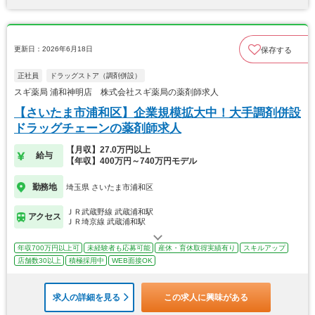
更新日：2026年6月18日
保存する
正社員
ドラッグストア（調剤併設）
スギ薬局 浦和神明店 株式会社スギ薬局の薬剤師求人
【さいたま市浦和区】企業規模拡大中！大手調剤併設
ドラッグチェーンの薬剤師求人
【月収】27.0万円以上
給与
【年収】400万円～740万円モデル
勤務地
埼玉県 さいたま市浦和区
ＪＲ武蔵野線 武蔵浦和駅
アクセス
ＪＲ埼京線 武蔵浦和駅
年収700万円以上可
未経験者も応募可能
産休・育休取得実績有り
スキルアップ
店舗数30以上
積極採用中
WEB面接OK
求人の詳細を見る
この求人に興味がある