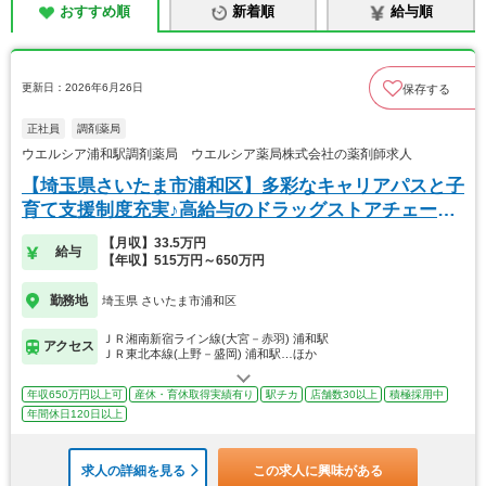
おすすめ順
新着順
給与順
更新日：2026年6月26日
保存する
正社員
調剤薬局
ウエルシア浦和駅調剤薬局 ウエルシア薬局株式会社の薬剤師求人
【埼玉県さいたま市浦和区】多彩なキャリアパスと子
育て支援制度充実♪高給与のドラッグストアチェーン
◎
【月収】33.5万円
給与
【年収】515万円～650万円
勤務地
埼玉県 さいたま市浦和区
ＪＲ湘南新宿ライン線(大宮－赤羽) 浦和駅
アクセス
ＪＲ東北本線(上野－盛岡) 浦和駅…ほか
年収650万円以上可
産休・育休取得実績有り
駅チカ
店舗数30以上
積極採用中
年間休日120日以上
求人の詳細を見る
この求人に興味がある