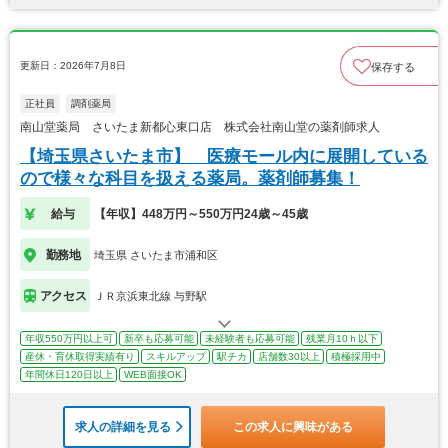
更新日：2026年7月8日
保存する
正社員
調剤薬局
南山堂薬局 さいたま新都心東口店 株式会社南山堂の薬剤師求人
【埼玉県さいたま市】 医療モール内に展開している
ので様々な科目を扱える薬局。薬剤師募集！
給与
【年収】448万円～550万円24歳～45歳
勤務地
埼玉県 さいたま市浦和区
アクセス
ＪＲ京浜東北線 与野駅
年収550万円以上可
新卒も応募可能
未経験者も応募可能
残業月10ｈ以下
産休・育休取得実績有り
スキルアップ
駅チカ
店舗数30以上
積極採用中
年間休日120日以上
WEB面接OK
求人の詳細を見る
この求人に興味がある