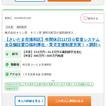
更新日：2026年6月18日
保存する
正社員
調剤薬局
株式会社キリン堂 キリン堂 浦和元町店の薬剤師求人
【さいたま市浦和区】年間休日117日☆監査システム
全店舗設置◎福利厚生・育児支援制度充実！＜調剤＞
【月収】33.0万円～41.0万円※薬剤師手当含む
給与
【年収】480万円～600万円程度
勤務地
埼玉県 さいたま市浦和区
アクセス
ＪＲ京浜東北線 北浦和駅
年収600万円以上可
新卒も応募可能
残業月10ｈ以下
駅チカ
店舗数30以上
積極採用中
求人の詳細を見る
この求人に興味がある