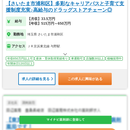
【さいたま市浦和区】多彩なキャリアパスと子育て支
援制度充実♪高給与のドラッグストアチェーン◎
【月収】33.5万円
給与
【年収】515万円～650万円
勤務地
埼玉県 さいたま市浦和区
アクセス
ＪＲ京浜東北線 与野駅
年収650万円以上可
産休・育休取得実績有り
車通勤可
店舗数30以上
積極採用中
年間休日120日以上
求人の詳細を見る
この求人に興味がある