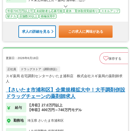
年収700万円以上可
未経験者も応募可能
産休・育休取得実績有り
スキルアップ
駅チカ
店舗数30以上
積極採用中
求人の詳細を見る
この求人に興味がある
更新日：2026年6月18日
保存する
正社員
ドラッグストア（調剤併設）
スギ薬局 在宅調剤センターさいたま浦和店 株式会社スギ薬局の薬剤師求
人
【さいたま市浦和区】企業規模拡大中！大手調剤併設
ドラッグチェーンの薬剤師求人
【月収】27.0万円以上
給与
【年収】400万円～740万円モデル
勤務地
埼玉県 さいたま市浦和区
ＪＲ武蔵野線 武蔵浦和駅