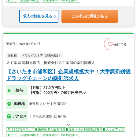
駅チカ
店舗数30以上
積極採用中
WEB面接OK
求人の詳細を見る
この求人に興味がある
更新日：2026年6月18日
保存する
正社員
ドラッグストア（調剤併設）
スギ薬局 浦和元町店 株式会社スギ薬局の薬剤師求人
【さいたま市浦和区】企業規模拡大中！大手調剤併設
ドラッグチェーンの薬剤師求人
【月収】27.0万円以上
給与
【年収】400万円～740万円モデル
勤務地
埼玉県 さいたま市浦和区
アクセス
ＪＲ京浜東北線 北浦和駅
年収700万円以上可
未経験者も応募可能
産休・育休取得実績有り
スキルアップ
駅チカ
店舗数30以上
積極採用中
WEB面接OK