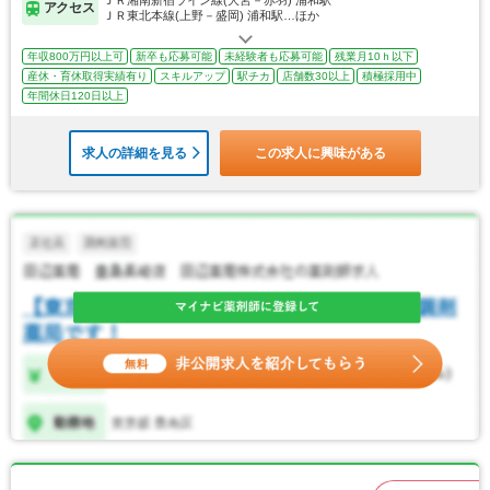
アクセス
ＪＲ東北本線(上野－盛岡) 浦和駅…ほか
年収800万円以上可
新卒も応募可能
未経験者も応募可能
残業月10ｈ以下
産休・育休取得実績有り
スキルアップ
駅チカ
店舗数30以上
積極採用中
年間休日120日以上
求人の詳細を見る
この求人に興味がある