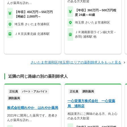
のある方大歓迎
んが薬局を訪れ…
【年収】360万円～500万円程
【年収】450万円～550万円
度 24歳～40歳
【時給】2,000円～
埼玉県 さいたま市浦和区
埼玉県 さいたま市浦和区
ＪＲ湘南新宿ライン線(大宮－
ＪＲ京浜東北線 北浦和駅
赤羽) 浦和駅 他
さいたま市浦和区(埼玉県)エリアの薬剤師求人をもっと見る
近隣の同じ路線の別の薬剤師求人
正社員
パート・アルバイト
正社員
調剤薬局
調剤薬局
一心堂漢方株式会社 一心堂薬
局 浦和店
株式会社晴れやか はれやか薬局
相談漢方にご興味のある方、向上心
2021年に開局した薬局です。患者さ
のある方大歓迎
んが薬局を訪れ…