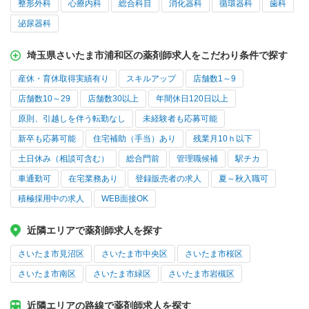
整形外科
心療内科
総合科目
消化器科
循環器科
歯科
泌尿器科
埼玉県さいたま市浦和区の薬剤師求人をこだわり条件で探す
産休・育休取得実績有り
スキルアップ
店舗数1～9
店舗数10～29
店舗数30以上
年間休日120日以上
原則、引越しを伴う転勤なし
未経験者も応募可能
新卒も応募可能
住宅補助（手当）あり
残業月10ｈ以下
土日休み（相談可含む）
総合門前
管理職候補
駅チカ
車通勤可
在宅業務あり
登録販売者の求人
夏～秋入職可
積極採用中の求人
WEB面接OK
近隣エリアで薬剤師求人を探す
さいたま市見沼区
さいたま市中央区
さいたま市桜区
さいたま市南区
さいたま市緑区
さいたま市岩槻区
近隣エリアの路線で薬剤師求人を探す