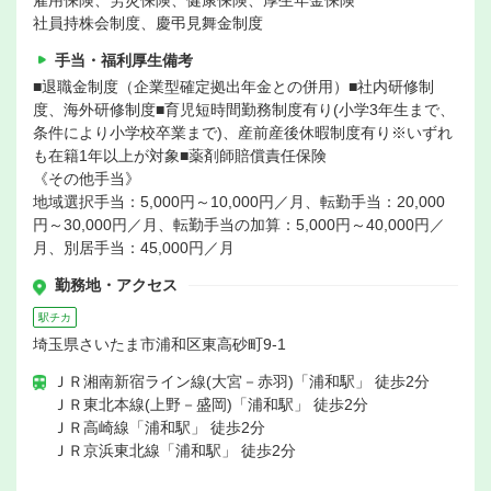
雇用保険、労災保険、健康保険、厚生年金保険
社員持株会制度、慶弔見舞金制度
手当・福利厚生備考
■退職金制度（企業型確定拠出年金との併用）■社内研修制
度、海外研修制度■育児短時間勤務制度有り(小学3年生まで、
条件により小学校卒業まで)、産前産後休暇制度有り※いずれ
も在籍1年以上が対象■薬剤師賠償責任保険
《その他手当》
地域選択手当：5,000円～10,000円／月、転勤手当：20,000
円～30,000円／月、転勤手当の加算：5,000円～40,000円／
月、別居手当：45,000円／月
勤務地・アクセス
駅チカ
埼玉県さいたま市浦和区東高砂町9-1
ＪＲ湘南新宿ライン線(大宮－赤羽)「浦和駅」 徒歩2分
ＪＲ東北本線(上野－盛岡)「浦和駅」 徒歩2分
ＪＲ高崎線「浦和駅」 徒歩2分
ＪＲ京浜東北線「浦和駅」 徒歩2分