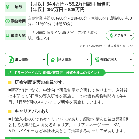
【月収】34.4万円～59.2万円諸手当含む
給与
【年収】487万円～849万円
店舗営業時間:08時00分～23時00分（休憩60分）,調剤:08時30
勤務時間
分～21時00分（休憩60分）
ＪＲ湘南新宿ライン線(大宮－赤羽)「浦和
最寄り駅
アクセス
駅」 徒歩2分
更新日：2026/06/18 求人番号：10197520
求人情報
法人情報
類似の求人
ドラッグセイムス 浦和駅東口店 株式会社…のポイント
研修制度充実の企業です。
■新卒だけでなく、中途向け研修制度が充実しております。入社後
は本部にて5日間の導入研修を実施し、その後も業務時間内で年4
日、1日8時間のスキルアップ研修を実施しています。
キャリアパスあり
■中途入社の方でもキャリアパスがあり、経験を積んだ後は薬剤師
としての専門性を高めるキャリア、エリアマネージャー、SV、
MD、バイヤーなど本社社員として活躍するキャリアがあります。