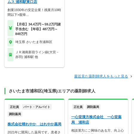
ムス 浦和駅東口店
創業1930年の安定企業！残業月10時
間以下×復帰…
【月収】34.4万円～59.2万円諸
手当含む 【年収】487万円～
849万円
埼玉県 さいたま市浦和区
ＪＲ湘南新宿ライン線(大宮－
赤羽) 浦和駅 他
最近見た薬剤師求人をもっと見る
さいたま市浦和区(埼玉県)エリアの薬剤師求人
正社員
パート・アルバイト
正社員
調剤薬局
調剤薬局
一心堂漢方株式会社 一心堂薬
局 浦和店
株式会社晴れやか はれやか薬局
相談漢方にご興味のある方、向上心
2021年に開局した薬局です。患者さ