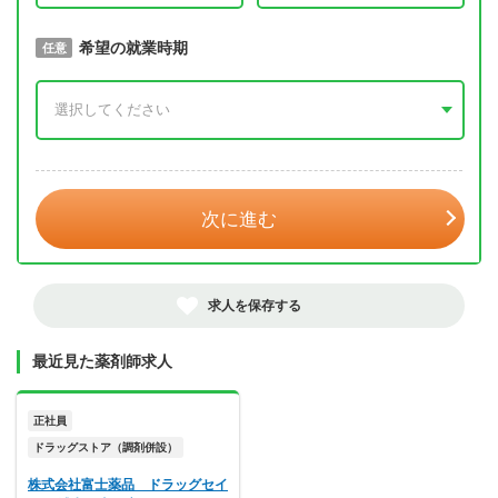
取得予定年
希望の就業時期
必須
任意
年 3月
次に進む
求人を保存する
最近見た薬剤師求人
正社員
ドラッグストア（調剤併設）
株式会社富士薬品 ドラッグセイ