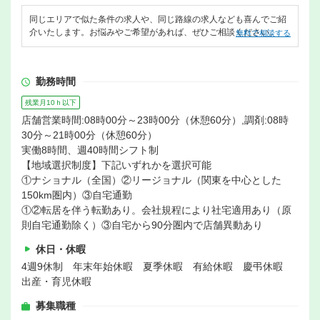
同じエリアで似た条件の求人や、同じ路線の求人なども喜んでご紹
介いたします。お悩みやご希望があれば、ぜひご相談ください。
無料で相談する
勤務時間
残業月10ｈ以下
店舗営業時間:08時00分～23時00分（休憩60分）,調剤:08時
30分～21時00分（休憩60分）
実働8時間、週40時間シフト制
【地域選択制度】下記いずれかを選択可能
①ナショナル（全国）②リージョナル（関東を中心とした
150km圏内）③自宅通勤
①②転居を伴う転勤あり。会社規程により社宅適用あり（原
則自宅通勤除く）③自宅から90分圏内で店舗異動あり
休日・休暇
4週9休制 年末年始休暇 夏季休暇 有給休暇 慶弔休暇
出産・育児休暇
募集職種