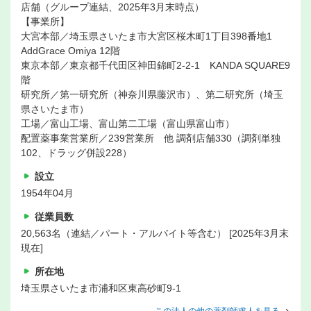
店舗（グループ連結、2025年3月末時点）
【事業所】
大宮本部／埼玉県さいたま市大宮区桜木町1丁目398番地1
AddGrace Omiya 12階
東京本部／東京都千代田区神田錦町2-2-1 KANDA SQUARE9
階
研究所／第一研究所（神奈川県藤沢市）、第二研究所（埼玉
県さいたま市）
工場／富山工場、富山第二工場（富山県富山市）
配置薬事業営業所／239営業所 他 調剤店舗330（調剤単独
102、ドラッグ併設228）
設立
1954年04月
従業員数
20,563名（連結／パート・アルバイト等含む） [2025年3月末
現在]
所在地
埼玉県さいたま市浦和区東高砂町9-1