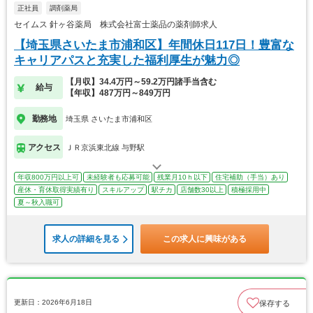
正社員
調剤薬局
セイムス 針ヶ谷薬局 株式会社富士薬品の薬剤師求人
【埼玉県さいたま市浦和区】年間休日117日！豊富な
キャリアパスと充実した福利厚生が魅力◎
【月収】34.4万円～59.2万円諸手当含む
給与
【年収】487万円～849万円
勤務地
埼玉県 さいたま市浦和区
アクセス
ＪＲ京浜東北線 与野駅
年収800万円以上可
未経験者も応募可能
残業月10ｈ以下
住宅補助（手当）あり
産休・育休取得実績有り
スキルアップ
駅チカ
店舗数30以上
積極採用中
夏～秋入職可
求人の詳細を見る
この求人に興味がある
更新日：2026年6月18日
保存する