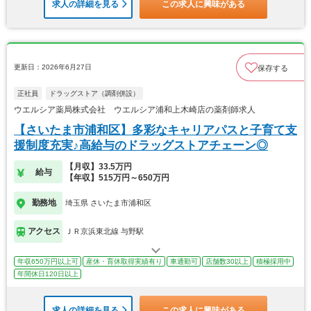
求人の詳細を見る
この求人に興味がある
更新日：2026年6月27日
保存する
正社員
ドラッグストア（調剤併設）
ウエルシア薬局株式会社 ウエルシア浦和上木崎店の薬剤師求人
【さいたま市浦和区】多彩なキャリアパスと子育て支
援制度充実♪高給与のドラッグストアチェーン◎
【月収】33.5万円
給与
【年収】515万円～650万円
勤務地
埼玉県 さいたま市浦和区
アクセス
ＪＲ京浜東北線 与野駅
年収650万円以上可
産休・育休取得実績有り
車通勤可
店舗数30以上
積極採用中
年間休日120日以上
求人の詳細を見る
この求人に興味がある