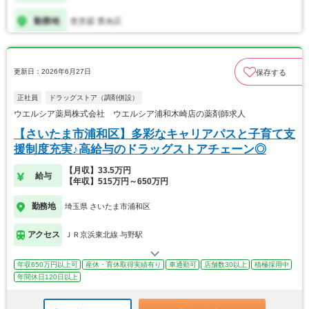
更新日：2026年6月27日
保存する
正社員
ドラッグストア（調剤併設）
ウエルシア薬局株式会社 ウエルシア浦和木崎店の薬剤師求人
【さいたま市浦和区】多彩なキャリアパスと子育て支
援制度充実♪高給与のドラッグストアチェーン◎
【月収】33.5万円
給与
【年収】515万円～650万円
勤務地
埼玉県 さいたま市浦和区
アクセス
ＪＲ京浜東北線 与野駅
年収650万円以上可
産休・育休取得実績有り
車通勤可
店舗数30以上
積極採用中
年間休日120日以上