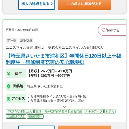
求人の詳細を見る
この求人に興味がある
更新日：2026年6月18日
保存する
正社員
調剤薬局
ユニスマイル薬局 浦和店 株式会社ユニスマイルの薬剤師求人
【埼玉県さいたま市浦和区】年間休日120日以上☆福
利厚生・研修制度充実の安心環境◎
【月収】26.2万円～41.0万円
給与
【年収】393万円～600万円
勤務地
埼玉県 さいたま市浦和区
ＪＲ湘南新宿ライン線(大宮－赤羽) 浦和駅
アクセス
ＪＲ東北本線(上野－盛岡) 浦和駅…ほか
年収600万円以上可
産休・育休取得実績有り
総合門前
スキルアップ
駅チカ
店舗数30以上
積極採用中