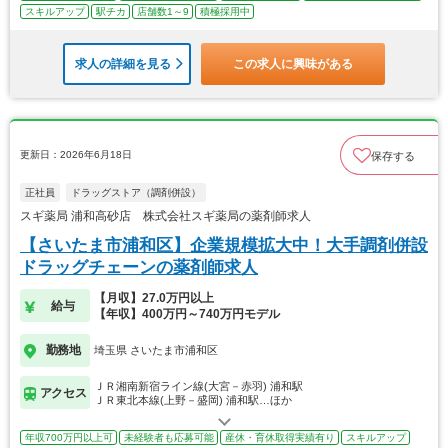
スキルアップ
駅チカ
店舗数1～9
積極採用中
求人の詳細を見る
この求人に興味がある
更新日：2026年6月18日
保存する
正社員
ドラッグストア（調剤併設）
スギ薬局 浦和高砂店 株式会社スギ薬局の薬剤師求人
【さいたま市浦和区】企業規模拡大中！大手調剤併設
ドラッグチェーンの薬剤師求人
【月収】27.0万円以上
給与
【年収】400万円～740万円モデル
勤務地
埼玉県 さいたま市浦和区
ＪＲ湘南新宿ライン線(大宮－赤羽) 浦和駅
アクセス
ＪＲ東北本線(上野－盛岡) 浦和駅…ほか
年収700万円以上可
未経験者も応募可能
産休・育休取得実績有り
スキルアップ