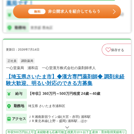
更新日：2026年7月14日
保存する
正社員
調剤薬局
一心堂薬局 浦和店 一心堂漢方株式会社の薬剤師求人
【埼玉県さいたま市】◆漢方専門薬剤師◆ 調剤未経
験大歓迎、明るい対応のできる方募集
給与
【年収】360万円～500万円程度 24歳～40歳
勤務地
埼玉県 さいたま市浦和区
ＪＲ湘南新宿ライン線(大宮－赤羽) 浦和駅
アクセス
ＪＲ東北本線(上野－盛岡) 浦和駅…ほか
年収500万円以上可
未経験者も応募可能
残業月10ｈ以下
産休・育休取得実績有り