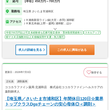
給与
【年収】458万円～700万円
勤務地
埼玉県 さいたま市浦和区
ＪＲ湘南新宿ライン線(大宮－赤羽) 浦和駅
アクセス
ＪＲ東北本線(上野－盛岡) 浦和駅…ほか
年収700万円以上可
未経験者も応募可能
産休・育休取得実績有り
スキルアップ
駅チカ
店舗数30以上
積極採用中
夏～秋入職可
求人の詳細を見る
この求人に興味がある
更新日：2026年7月3日
保存する
正社員
調剤薬局
ココカラファイン薬局 北浦和店 株式会社ココカラファインヘルスケアの
薬剤師求人
【埼玉県／さいたま市浦和区】年間休日120日☆業界
トップクラスDgsチェーンの安心母体◎＜調剤＞