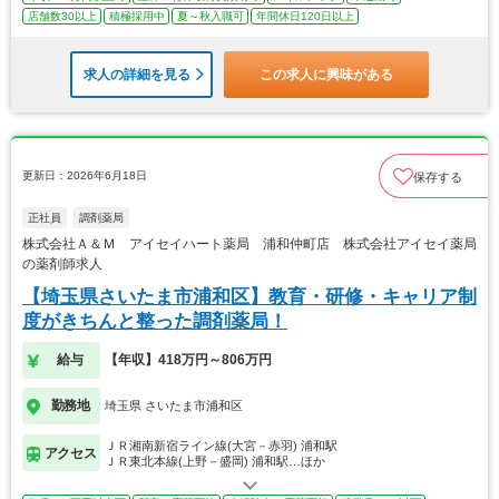
店舗数30以上
積極採用中
夏～秋入職可
年間休日120日以上
求人の詳細を見る
この求人に興味がある
更新日：2026年6月18日
保存する
正社員
調剤薬局
株式会社Ａ＆Ｍ アイセイハート薬局 浦和仲町店 株式会社アイセイ薬局
の薬剤師求人
【埼玉県さいたま市浦和区】教育・研修・キャリア制
度がきちんと整った調剤薬局！
給与
【年収】418万円～806万円
勤務地
埼玉県 さいたま市浦和区
ＪＲ湘南新宿ライン線(大宮－赤羽) 浦和駅
アクセス
ＪＲ東北本線(上野－盛岡) 浦和駅…ほか