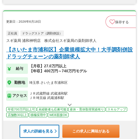
更新日：2026年6月18日
保存する
正社員
ドラッグストア（調剤併設）
スギ薬局 浦和神明店 株式会社スギ薬局の薬剤師求人
【さいたま市浦和区】企業規模拡大中！大手調剤併設
ドラッグチェーンの薬剤師求人
【月収】27.0万円以上
給与
【年収】400万円～740万円モデル
勤務地
埼玉県 さいたま市浦和区
ＪＲ武蔵野線 武蔵浦和駅
アクセス
ＪＲ埼京線 武蔵浦和駅
年収700万円以上可
未経験者も応募可能
産休・育休取得実績有り
スキルアップ
店舗数30以上
積極採用中
WEB面接OK
求人の詳細を見る
この求人に興味がある