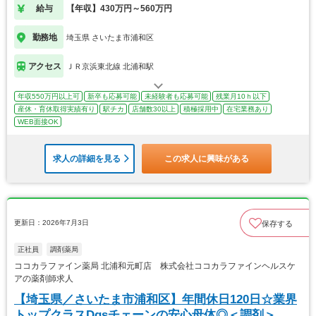
給与
【年収】430万円～560万円
勤務地
埼玉県 さいたま市浦和区
アクセス
ＪＲ京浜東北線 北浦和駅
年収550万円以上可
新卒も応募可能
未経験者も応募可能
残業月10ｈ以下
産休・育休取得実績有り
駅チカ
店舗数30以上
積極採用中
在宅業務あり
WEB面接OK
求人の詳細を見る
この求人に興味がある
更新日：2026年7月3日
保存する
正社員
調剤薬局
ココカラファイン薬局 北浦和元町店 株式会社ココカラファインヘルスケ
アの薬剤師求人
【埼玉県／さいたま市浦和区】年間休日120日☆業界
トップクラスDgsチェーンの安心母体◎＜調剤＞