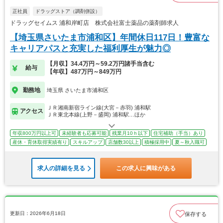
正社員
ドラッグストア（調剤併設）
ドラッグセイムス 浦和岸町店 株式会社富士薬品の薬剤師求人
【埼玉県さいたま市浦和区】年間休日117日！豊富な
キャリアパスと充実した福利厚生が魅力◎
【月収】34.4万円～59.2万円諸手当含む
給与
【年収】487万円～849万円
勤務地
埼玉県 さいたま市浦和区
ＪＲ湘南新宿ライン線(大宮－赤羽) 浦和駅
アクセス
ＪＲ東北本線(上野－盛岡) 浦和駅…ほか
年収800万円以上可
未経験者も応募可能
残業月10ｈ以下
住宅補助（手当）あり
産休・育休取得実績有り
スキルアップ
店舗数30以上
積極採用中
夏～秋入職可
求人の詳細を見る
この求人に興味がある
更新日：2026年6月18日
保存する