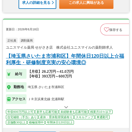
求人の詳細を見る
この求人に興味がある
更新日：2026年6月18日
保存する
正社員
調剤薬局
ユニスマイル薬局 せがさき店 株式会社ユニスマイルの薬剤師求人
【埼玉県さいたま市浦和区】年間休日120日以上☆福
利厚生・研修制度充実の安心環境◎
【月収】26.2万円～41.0万円
給与
【年収】393万円～600万円
勤務地
埼玉県 さいたま市浦和区
アクセス
ＪＲ京浜東北線 北浦和駅
年収600万円以上可
新卒も応募可能
未経験者も応募可能
残業月10ｈ以下
住宅補助（手当）あり
産休・育休取得実績有り
スキルアップ
車通勤可
店舗数30以上
積極採用中
年間休日120日以上