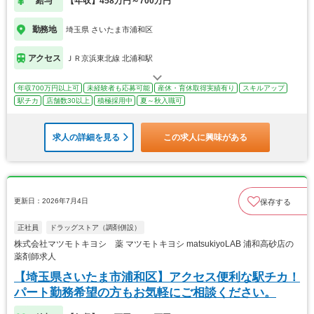
給与
【年収】458万円～700万円
勤務地
埼玉県 さいたま市浦和区
アクセス
ＪＲ京浜東北線 北浦和駅
年収700万円以上可
未経験者も応募可能
産休・育休取得実績有り
スキルアップ
駅チカ
店舗数30以上
積極採用中
夏～秋入職可
求人の詳細を見る
この求人に興味がある
更新日：2026年7月4日
保存する
正社員
ドラッグストア（調剤併設）
株式会社マツモトキヨシ 薬 マツモトキヨシ matsukiyoLAB 浦和高砂店の
薬剤師求人
【埼玉県さいたま市浦和区】アクセス便利な駅チカ！
パート勤務希望の方もお気軽にご相談ください。