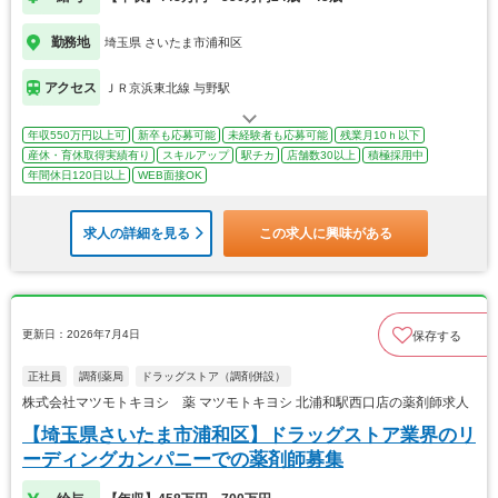
勤務地
埼玉県 さいたま市浦和区
アクセス
ＪＲ京浜東北線 与野駅
年収550万円以上可
新卒も応募可能
未経験者も応募可能
残業月10ｈ以下
産休・育休取得実績有り
スキルアップ
駅チカ
店舗数30以上
積極採用中
年間休日120日以上
WEB面接OK
求人の詳細を見る
この求人に興味がある
更新日：2026年7月4日
保存する
正社員
調剤薬局
ドラッグストア（調剤併設）
株式会社マツモトキヨシ 薬 マツモトキヨシ 北浦和駅西口店の薬剤師求人
【埼玉県さいたま市浦和区】ドラッグストア業界のリ
ーディングカンパニーでの薬剤師募集