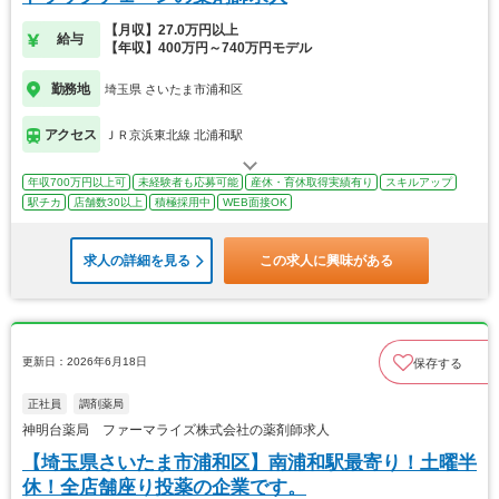
【月収】27.0万円以上
給与
【年収】400万円～740万円モデル
勤務地
埼玉県 さいたま市浦和区
アクセス
ＪＲ京浜東北線 北浦和駅
年収700万円以上可
未経験者も応募可能
産休・育休取得実績有り
スキルアップ
駅チカ
店舗数30以上
積極採用中
WEB面接OK
求人の詳細を見る
この求人に興味がある
更新日：2026年6月18日
保存する
正社員
調剤薬局
神明台薬局 ファーマライズ株式会社の薬剤師求人
【埼玉県さいたま市浦和区】南浦和駅最寄り！土曜半
休！全店舗座り投薬の企業です。