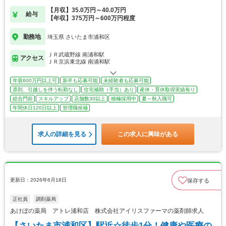
【月収】35.0万円～40.0万円
給与
【年収】375万円～600万円程度
勤務地
埼玉県 さいたま市浦和区
ＪＲ武蔵野線 南浦和駅
アクセス
ＪＲ京浜東北線 南浦和駅
年収600万円以上可
新卒も応募可能
未経験者も応募可能
原則、引越しを伴う転勤なし
住宅補助（手当）あり
産休・育休取得実績有り
総合門前
スキルアップ
店舗数30以上
積極採用中
夏～秋入職可
年間休日120日以上
管理職候補
求人の詳細を見る
この求人に興味がある
更新日：2026年6月18日
保存する
正社員
調剤薬局
あけぼの薬局 アトレ浦和店 株式会社アイリスファーマの薬剤師求人
【さいたま市浦和区】駅近☆徒歩1分！健康や医療の