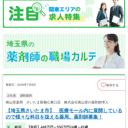
埼玉県
の
更新日：2026年7月8日
保存する
正社員
調剤薬局
南山堂薬局 さいたま新都心東口店 株式会社南山堂の薬剤師求人
【埼玉県さいたま市】 医療モール内に展開している
ので様々な科目を扱える薬局。薬剤師募集！
給与
【年収】448万円～550万円24歳～45歳