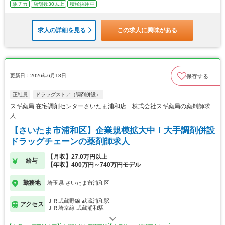
駅チカ
店舗数30以上
積極採用中
求人の詳細を見る
この求人に興味がある
更新日：2026年6月18日
保存する
正社員
ドラッグストア（調剤併設）
スギ薬局 在宅調剤センターさいたま浦和店 株式会社スギ薬局の薬剤師求
人
【さいたま市浦和区】企業規模拡大中！大手調剤併設
ドラッグチェーンの薬剤師求人
【月収】27.0万円以上
給与
【年収】400万円～740万円モデル
勤務地
埼玉県 さいたま市浦和区
ＪＲ武蔵野線 武蔵浦和駅
アクセス
ＪＲ埼京線 武蔵浦和駅