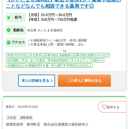
ことなどなんでも相談できる薬局です◎
【月収】25.0万円～30.0万円
給与
【年収】416万円～750万円程度
勤務地
埼玉県 さいたま市浦和区
ＪＲ湘南新宿ライン線(大宮－赤羽) 浦和駅
アクセス
ＪＲ東北本線(上野－盛岡) 浦和駅…ほか
年収700万円以上可
新卒も応募可能
未経験者も応募可能
残業月10ｈ以下
住宅補助（手当）あり
産休・育休取得実績有り
スキルアップ
駅チカ
店舗数30以上
積極採用中
夏～秋入職可
年間休日120日以上
求人の詳細を見る
この求人に興味がある
更新日：2026年6月18日
保存する
正社員
調剤薬局
雄飛堂薬局 東仲町店 株式会社雄飛堂の薬剤師求人