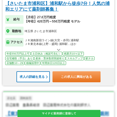
【さいたま市浦和区】浦和駅から徒歩7分！人気の浦
和エリアにて薬剤師募集！
【月収】27.0万円程度
給与
【年収】420万円～550万円程度 モデル
勤務地
埼玉県 さいたま市浦和区
ＪＲ湘南新宿ライン線(大宮－赤羽) 浦和駅
アクセス
ＪＲ東北本線(上野－盛岡) 浦和駅…ほか
年収550万円以上可
土日休み（相談可含む）
残業月10ｈ以下
住宅補助（手当）あり
産休・育休取得実績有り
スキルアップ
駅チカ
店舗数10～29
積極採用中
年間休日120日以上
求人の詳細を見る
この求人に興味がある