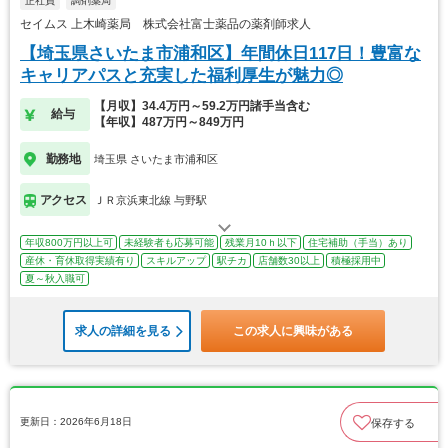
正社員
調剤薬局
セイムス 上木崎薬局 株式会社富士薬品の薬剤師求人
【埼玉県さいたま市浦和区】年間休日117日！豊富な
キャリアパスと充実した福利厚生が魅力◎
【月収】34.4万円～59.2万円諸手当含む
給与
【年収】487万円～849万円
勤務地
埼玉県 さいたま市浦和区
アクセス
ＪＲ京浜東北線 与野駅
年収800万円以上可
未経験者も応募可能
残業月10ｈ以下
住宅補助（手当）あり
産休・育休取得実績有り
スキルアップ
駅チカ
店舗数30以上
積極採用中
夏～秋入職可
求人の詳細を見る
この求人に興味がある
更新日：2026年6月18日
保存する