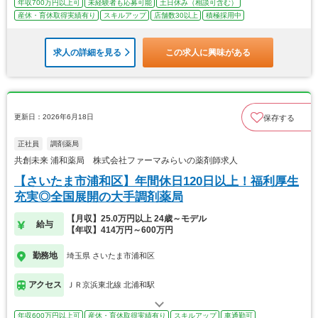
年収700万円以上可
未経験者も応募可能
土日休み（相談可含む）
産休・育休取得実績有り
スキルアップ
店舗数30以上
積極採用中
求人の詳細を見る
この求人に興味がある
更新日：2026年6月18日
保存する
正社員
調剤薬局
共創未来 浦和薬局 株式会社ファーマみらいの薬剤師求人
【さいたま市浦和区】年間休日120日以上！福利厚生
充実◎全国展開の大手調剤薬局
【月収】25.0万円以上 24歳～モデル
給与
【年収】414万円～600万円
勤務地
埼玉県 さいたま市浦和区
アクセス
ＪＲ京浜東北線 北浦和駅
年収600万円以上可
産休・育休取得実績有り
スキルアップ
車通勤可