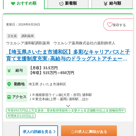
おすすめ順
新着順
給与順
更新日：2026年6月26日
保存する
正社員
調剤薬局
ウエルシア浦和駅調剤薬局 ウエルシア薬局株式会社の薬剤師求人
【埼玉県さいたま市浦和区】多彩なキャリアパスと子
育て支援制度充実♪高給与のドラッグストアチェーン
◎
【月収】33.5万円
給与
【年収】515万円～650万円
勤務地
埼玉県 さいたま市浦和区
ＪＲ湘南新宿ライン線(大宮－赤羽) 浦和駅
アクセス
ＪＲ東北本線(上野－盛岡) 浦和駅…ほか
年収650万円以上可
産休・育休取得実績有り
駅チカ
店舗数30以上
積極採用中
年間休日120日以上
求人の詳細を見る
この求人に興味がある