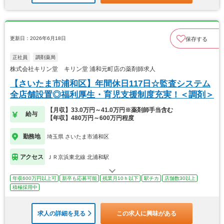
更新日：2026年6月18日
保存する
正社員
調剤薬局
株式会社キリン堂 キリン堂 浦和元町店の薬剤師求人
【さいたま市浦和区】年間休日117日☆監査システム
全店舗設置◎福利厚生・育児支援制度充実！＜調剤＞
【月収】33.0万円～41.0万円※薬剤師手当含む
給与
【年収】480万円～600万円程度
勤務地
埼玉県 さいたま市浦和区
アクセス
ＪＲ京浜東北線 北浦和駅
年収600万円以上可
新卒も応募可能
残業月10ｈ以下
駅チカ
店舗数30以上
積極採用中
求人の詳細を見る
この求人に興味がある