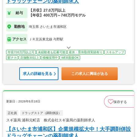
ドラッグチェーンの薬剤師求人
【月収】27.0万円以上
給与
【年収】400万円～740万円モデル
勤務地
埼玉県 さいたま市浦和区
アクセス
ＪＲ京浜東北線 与野駅
年収700万円以上可
未経験者も応募可能
産休・育休取得実績有り
スキルアップ
駅チカ
店舗数30以上
積極採用中
WEB面接OK
求人の詳細を見る
この求人に興味がある
更新日：2026年6月18日
保存する
正社員
ドラッグストア（調剤併設）
スギ薬局 浦和元町店 株式会社スギ薬局の薬剤師求人
【さいたま市浦和区】企業規模拡大中！大手調剤併設
ドラッグチェーンの薬剤師求人