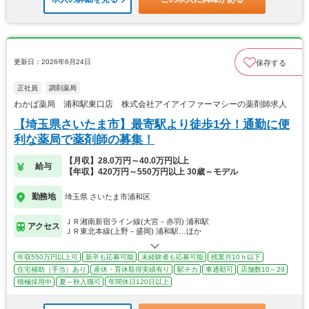
更新日：2026年6月24日
保存する
正社員
調剤薬局
わかば薬局 浦和駅東口店 株式会社アイアイファーマシーの薬剤師求人
【埼玉県さいたま市】最寄駅より徒歩1分！通勤に便
利な薬局で薬剤師の募集！
【月収】28.0万円～40.0万円以上
給与
【年収】420万円～550万円以上 30歳～モデル
勤務地
埼玉県 さいたま市浦和区
ＪＲ湘南新宿ライン線(大宮－赤羽) 浦和駅
アクセス
ＪＲ東北本線(上野－盛岡) 浦和駅…ほか
年収550万円以上可
新卒も応募可能
未経験者も応募可能
残業月10ｈ以下
住宅補助（手当）あり
産休・育休取得実績有り
駅チカ
車通勤可
店舗数10～29
積極採用中
夏～秋入職可
年間休日120日以上