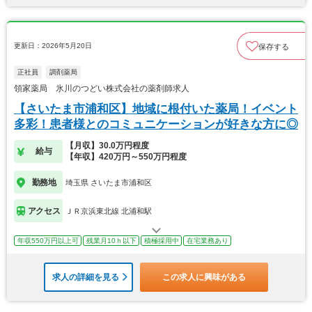
更新日：2026年5月20日
保存する
正社員
調剤薬局
領家薬局 氷川のつどい株式会社の薬剤師求人
【さいたま市浦和区】地域に根付いた薬局！イベント
多彩！患者様とのコミュニケーションが好きな方に◎
【月収】30.0万円程度
給与
【年収】420万円～550万円程度
勤務地
埼玉県 さいたま市浦和区
アクセス
ＪＲ京浜東北線 北浦和駅
年収550万円以上可
残業月10ｈ以下
積極採用中
在宅業務あり
求人の詳細を見る
この求人に興味がある