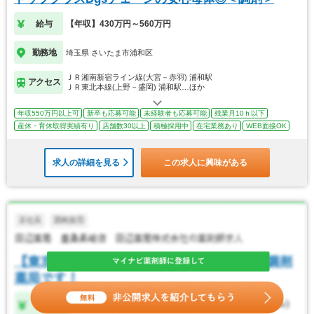
給与
【年収】430万円～560万円
勤務地
埼玉県 さいたま市浦和区
ＪＲ湘南新宿ライン線(大宮－赤羽) 浦和駅
アクセス
ＪＲ東北本線(上野－盛岡) 浦和駅…ほか
年収550万円以上可
新卒も応募可能
未経験者も応募可能
残業月10ｈ以下
産休・育休取得実績有り
店舗数30以上
積極採用中
在宅業務あり
WEB面接OK
求人の詳細を見る
この求人に興味がある