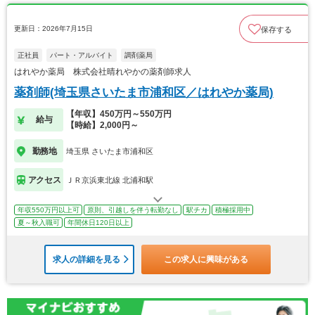
更新日：2026年7月15日
保存する
正社員
パート・アルバイト
調剤薬局
はれやか薬局 株式会社晴れやかの薬剤師求人
薬剤師(埼玉県さいたま市浦和区／はれやか薬局)
【年収】450万円～550万円
給与
【時給】2,000円～
勤務地
埼玉県 さいたま市浦和区
アクセス
ＪＲ京浜東北線 北浦和駅
年収550万円以上可
原則、引越しを伴う転勤なし
駅チカ
積極採用中
夏～秋入職可
年間休日120日以上
求人の詳細を見る
この求人に興味がある