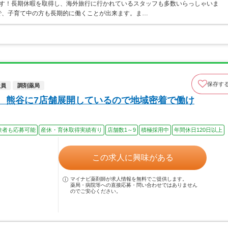
ます！長期休暇を取得し、海外旅行に行かれているスタッフも多数いらっしゃいま
ので、子育て中の方も長期的に働くことが出来ます。ま…
保存す
社員
調剤薬局
上、熊谷に7店舗展開しているので地域密着で働け
験者も応募可能
産休・育休取得実績有り
店舗数1～9
積極採用中
年間休日120日以上
この求人に興味がある
マイナビ薬剤師が求人情報を無料でご提供します。
薬局・病院等への直接応募・問い合わせではありません
のでご安心ください。