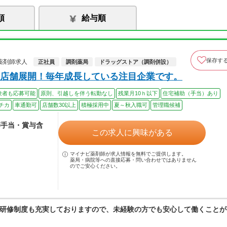
順
給与順
保存す
薬剤師求人
正社員
調剤薬局
ドラッグストア（調剤併設）
店舗展開！毎年成長している注目企業です。
験者も応募可能
原則、引越しを伴う転勤なし
残業月10ｈ以下
住宅補助（手当）あり
チカ
車通勤可
店舗数30以上
積極採用中
夏～秋入職可
管理職候補
師手当・賞与含
この求人に興味がある
マイナビ薬剤師が求人情報を無料でご提供します。
薬局・病院等への直接応募・問い合わせではありません
のでご安心ください。
研修制度も充実しておりますので、未経験の方でも安心して働くことが