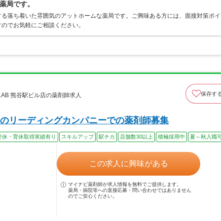
薬局です。
する落ち着いた雰囲気のアットホームな薬局です。ご興味ある方には、面接対策ポイ
すのでお気軽にご相談ください。
保存す
oLAB 熊谷駅ビル店の薬剤師求人
のリーディングカンパニーでの薬剤師募集
産休・育休取得実績有り
スキルアップ
駅チカ
店舗数30以上
積極採用中
夏～秋入職
この求人に興味がある
マイナビ薬剤師が求人情報を無料でご提供します。
薬局・病院等への直接応募・問い合わせではありません
のでご安心ください。