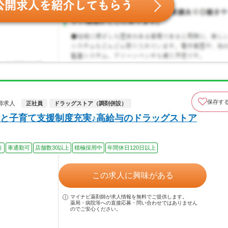
保存す
師求人
正社員
ドラッグストア（調剤併設）
と子育て支援制度充実♪高給与のドラッグストア
り
車通勤可
店舗数30以上
積極採用中
年間休日120日以上
この求人に興味がある
マイナビ薬剤師が求人情報を無料でご提供します。
薬局・病院等への直接応募・問い合わせではありません
のでご安心ください。