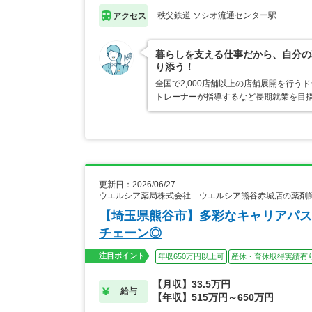
秩父鉄道 ソシオ流通センター駅
アクセス
暮らしを支える仕事だから、自分の
り添う！
全国で2,000店舗以上の店舗展開を行
トレーナーが指導するなど長期就業を目指
更新日：2026/06/27
ウエルシア薬局株式会社 ウエルシア熊谷赤城店の薬剤
【埼玉県熊谷市】多彩なキャリアパス
チェーン◎
注目ポイント
年収650万円以上可
産休・育休取得実績有
【月収】33.5万円
給与
【年収】515万円～650万円