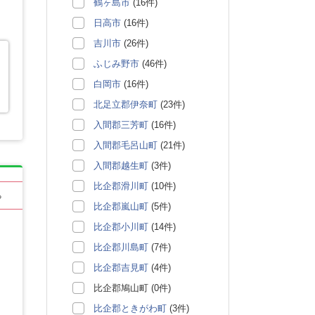
鶴ヶ島市
(16件)
日高市
(16件)
吉川市
(26件)
ふじみ野市
(46件)
白岡市
(16件)
北足立郡伊奈町
(23件)
入間郡三芳町
(16件)
入間郡毛呂山町
(21件)
入間郡越生町
(3件)
比企郡滑川町
(10件)
る
比企郡嵐山町
(5件)
比企郡小川町
(14件)
比企郡川島町
(7件)
比企郡吉見町
(4件)
比企郡鳩山町 (0件)
比企郡ときがわ町
(3件)