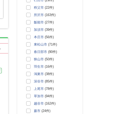
行田市
(29件)
秩父市
(22件)
所沢市
(163件)
飯能市
(27件)
加須市
(39件)
本庄市
(56件)
東松山市
(71件)
る
春日部市
(90件)
狭山市
(50件)
羽生市
(16件)
可
鴻巣市
(38件)
深谷市
(85件)
上尾市
(78件)
草加市
(94件)
越谷市
(162件)
蕨市
(24件)