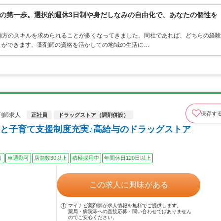
の第一歩。選択的週休3日制や身だしなみの自由化で、あなたの個性を
両方のスキルを求められることが多くなってきました。同社であれば、どちらの経験
とができます。薬剤師の資格を活かしての地域の生活に…
保存す
剤師求人
正社員
ドラッグストア（調剤併設）
と子育て支援制度充実♪高給与のドラッグストア
り
車通勤可
店舗数30以上
積極採用中
年間休日120日以上
この求人に興味がある
マイナビ薬剤師が求人情報を無料でご提供します。
薬局・病院等への直接応募・問い合わせではありません
のでご安心ください。