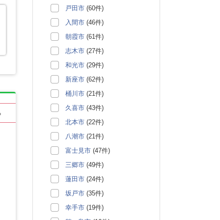
戸田市
(60件)
入間市
(46件)
朝霞市
(61件)
志木市
(27件)
和光市
(29件)
新座市
(62件)
桶川市
(21件)
久喜市
(43件)
る
北本市
(22件)
八潮市
(21件)
富士見市
(47件)
三郷市
(49件)
蓮田市
(24件)
坂戸市
(35件)
幸手市
(19件)