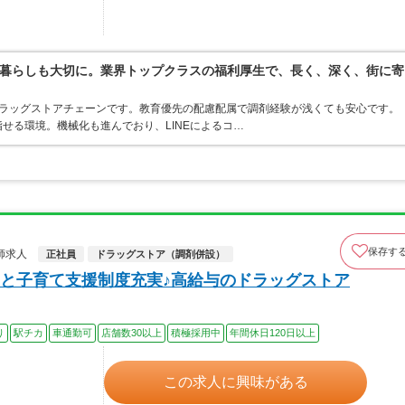
暮らしも大切に。業界トップクラスの福利厚生で、長く、深く、街に寄
うドラッグストアチェーンです。教育優先の配慮配属で調剤経験が浅くても安心です。
せる環境。機械化も進んでおり、LINEによるコ…
保存す
師求人
正社員
ドラッグストア（調剤併設）
と子育て支援制度充実♪高給与のドラッグストア
り
駅チカ
車通勤可
店舗数30以上
積極採用中
年間休日120日以上
この求人に興味がある