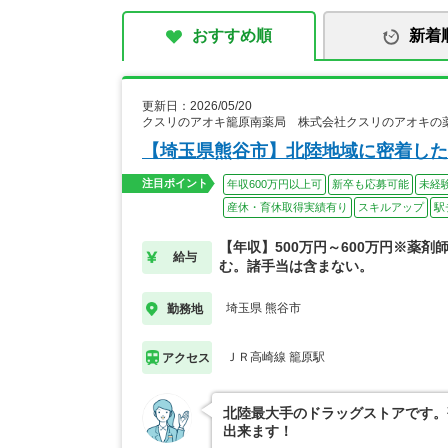
おすすめ順
新着
更新日：2026/05/20
クスリのアオキ籠原南薬局 株式会社クスリのアオキの
【埼玉県熊谷市】北陸地域に密着した
注目ポイント
年収600万円以上可
新卒も応募可能
未経
産休・育休取得実績有り
スキルアップ
駅
【年収】500万円～600万円※薬剤
給与
む。諸手当は含まない。
埼玉県 熊谷市
勤務地
ＪＲ高崎線 籠原駅
アクセス
北陸最大手のドラッグストアです。
出来ます！