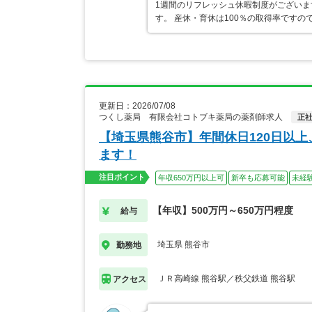
1週間のリフレッシュ休暇制度がござい
す。 産休・育休は100％の取得率です
更新日：2026/07/08
つくし薬局 有限会社コトブキ薬局の薬剤師求人
正
【埼玉県熊谷市】年間休日120日以
ます！
注目ポイント
年収650万円以上可
新卒も応募可能
未経
【年収】500万円～650万円程度
給与
埼玉県 熊谷市
勤務地
ＪＲ高崎線 熊谷駅／秩父鉄道 熊谷駅
アクセス