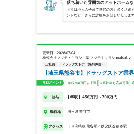
落ち着いた雰囲気のアットホームな
同社は地元の子育て世代の方も多く活躍
ントなど、さらに詳細をお話しいたしま
更新日：2026/07/04
株式会社マツモトキヨシ 薬 マツモトキヨシ matsukiy
正社員
ドラッグストア（調剤併設）
【埼玉県熊谷市】ドラッグストア業界
注目ポイント
年収700万円以上可
未経験者も応募可能
【年収】458万円～700万円
給与
埼玉県 熊谷市
勤務地
ＪＲ高崎線 熊谷駅／秩父鉄道 熊谷駅
アクセス