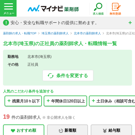
!
安心・安全な転職サポートの提供に努めます。
薬剤師の求人・転職TOP
埼玉県の薬剤師求人
北本市の薬剤師求人
北本市(埼玉県)の正
北本市(埼玉県)の正社員の薬剤師求人・転職情報一覧
勤務地
北本市(埼玉県)
その他
正社員
条件を変更する
人気のこだわり条件を追加する
残業月10ｈ以下
年間休日120日以上
土日休み（相談可含
19
件の薬剤師求人
※ 非公開求人を除く
おすすめ順
新着順
給与順