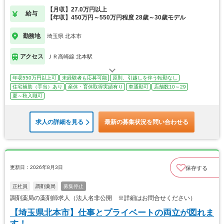
【月収】27.0万円以上
給与
【年収】450万円～550万円程度 28歳～30歳モデル
勤務地
埼玉県 北本市
アクセス
ＪＲ高崎線 北本駅
年収550万円以上可
未経験者も応募可能
原則、引越しを伴う転勤なし
住宅補助（手当）あり
産休・育休取得実績有り
車通勤可
店舗数10～29
夏～秋入職可
求人の詳細を見る
最新の募集状況を問い合わせる
更新日：2026年8月3日
保存する
正社員
調剤薬局
募集停止
調剤薬局の薬剤師求人（法人名非公開 ※詳細はお問合せください）
【埼玉県北本市】仕事とプライベートの両立が図れま
す！