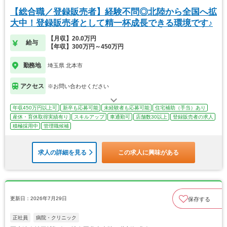
【総合職／登録販売者】経験不問◎北陸から全国へ拡
大中！登録販売者として精一杯成長できる環境です♪
【月収】20.0万円
給与
【年収】300万円～450万円
勤務地
埼玉県 北本市
アクセス
※お問い合わせください
年収450万円以上可
新卒も応募可能
未経験者も応募可能
住宅補助（手当）あり
産休・育休取得実績有り
スキルアップ
車通勤可
店舗数30以上
登録販売者の求人
積極採用中
管理職候補
求人の詳細を見る
この求人に興味がある
更新日：2026年7月29日
保存する
正社員
病院・クリニック