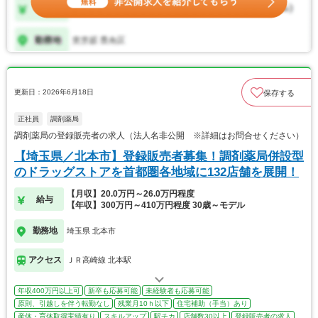
更新日：2026年6月18日
保存する
正社員
調剤薬局
調剤薬局の登録販売者の求人（法人名非公開 ※詳細はお問合せください）
【埼玉県／北本市】登録販売者募集！調剤薬局併設型
のドラッグストアを首都圏各地域に132店舗を展開！
【月収】20.0万円～26.0万円程度
給与
【年収】300万円～410万円程度 30歳～モデル
勤務地
埼玉県 北本市
アクセス
ＪＲ高崎線 北本駅
年収400万円以上可
新卒も応募可能
未経験者も応募可能
原則、引越しを伴う転勤なし
残業月10ｈ以下
住宅補助（手当）あり
産休・育休取得実績有り
スキルアップ
駅チカ
店舗数30以上
登録販売者の求人