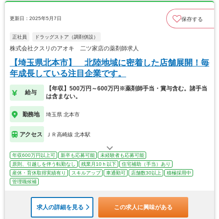
更新日：2025年5月7日
保存する
正社員
ドラッグストア（調剤併設）
株式会社クスリのアオキ 二ツ家店の薬剤師求人
【埼玉県北本市】 北陸地域に密着した店舗展開！毎
年成長している注目企業です。
【年収】500万円～600万円※薬剤師手当・賞与含む。諸手当
給与
は含まない。
勤務地
埼玉県 北本市
アクセス
ＪＲ高崎線 北本駅
年収600万円以上可
新卒も応募可能
未経験者も応募可能
原則、引越しを伴う転勤なし
残業月10ｈ以下
住宅補助（手当）あり
産休・育休取得実績有り
スキルアップ
車通勤可
店舗数30以上
積極採用中
管理職候補
求人の詳細を見る
この求人に興味がある