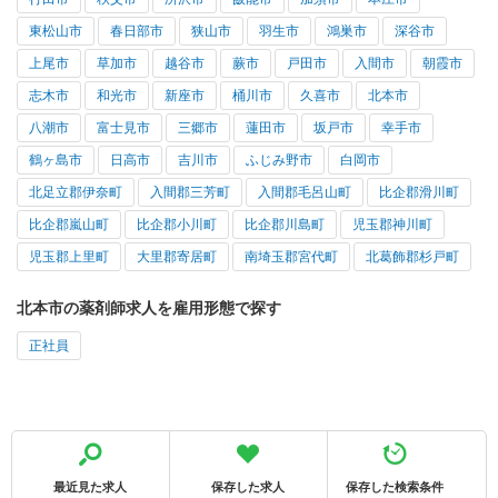
東松山市
春日部市
狭山市
羽生市
鴻巣市
深谷市
上尾市
草加市
越谷市
蕨市
戸田市
入間市
朝霞市
志木市
和光市
新座市
桶川市
久喜市
北本市
八潮市
富士見市
三郷市
蓮田市
坂戸市
幸手市
鶴ヶ島市
日高市
吉川市
ふじみ野市
白岡市
北足立郡伊奈町
入間郡三芳町
入間郡毛呂山町
比企郡滑川町
比企郡嵐山町
比企郡小川町
比企郡川島町
児玉郡神川町
児玉郡上里町
大里郡寄居町
南埼玉郡宮代町
北葛飾郡杉戸町
北本市の薬剤師求人を雇用形態で探す
正社員
最近見た求人
保存した求人
保存した検索条件