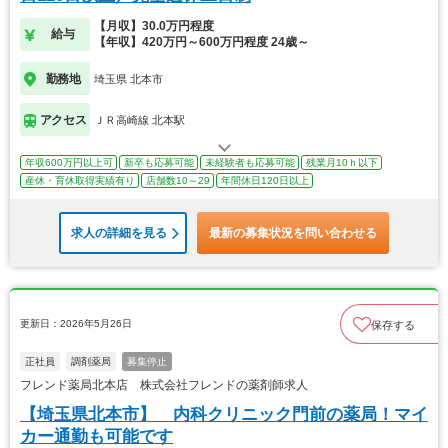
【月収】30.0万円程度
給与
【年収】420万円～600万円程度 24歳～
勤務地
埼玉県 北本市
アクセス
ＪＲ高崎線 北本駅
年収600万円以上可
新卒も応募可能
未経験者も応募可能
残業月10ｈ以下
産休・育休取得実績有り
店舗数10～29
年間休日120日以上
求人の詳細を見る
最新の募集状況を問い合わせる
更新日：2026年5月26日
保存する
正社員
調剤薬局
募集停止
フレンド薬局北本店 株式会社フレンドの薬剤師求人
【埼玉県北本市】 内科クリニック門前の薬局！マイ
カー通勤も可能です