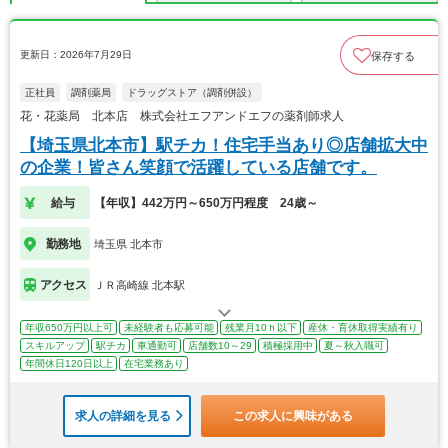
更新日：2026年7月29日
保存する
正社員
調剤薬局
ドラッグストア（調剤併設）
花・花薬局 北本店 株式会社エフアンドエフの薬剤師求人
【埼玉県北本市】駅チカ！住宅手当あり◎店舗拡大中
の企業！皆さん笑顔で活躍している店舗です。
給与
【年収】442万円～650万円程度 24歳～
勤務地
埼玉県 北本市
アクセス
ＪＲ高崎線 北本駅
年収650万円以上可
未経験者も応募可能
残業月10ｈ以下
産休・育休取得実績有り
スキルアップ
駅チカ
車通勤可
店舗数10～29
積極採用中
夏～秋入職可
年間休日120日以上
在宅業務あり
求人の詳細を見る
この求人に興味がある