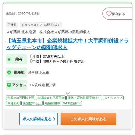
更新日：2026年6月18日
保存する
正社員
ドラッグストア（調剤併設）
スギ薬局 北本南店 株式会社スギ薬局の薬剤師求人
【埼玉県北本市】企業規模拡大中！大手調剤併設ドラ
ッグチェーンの薬剤師求人
【月収】27.0万円以上
給与
【年収】400万円～740万円モデル
勤務地
埼玉県 北本市
アクセス
ＪＲ高崎線 桶川駅
年収700万円以上可
未経験者も応募可能
産休・育休取得実績有り
スキルアップ
車通勤可
店舗数30以上
積極採用中
WEB面接OK
求人の詳細を見る
この求人に興味がある