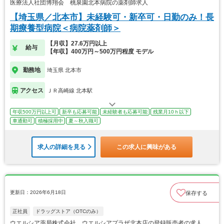
医療法人社団博翔会 桃泉園北本病院の薬剤師求人
【埼玉県／北本市】未経験可・新卒可・日勤のみ！長
期療養型病院＜病院薬剤師＞
【月収】27.6万円以上
給与
【年収】400万円～500万円程度 モデル
勤務地
埼玉県 北本市
アクセス
ＪＲ高崎線 北本駅
年収500万円以上可
新卒も応募可能
未経験者も応募可能
残業月10ｈ以下
車通勤可
積極採用中
夏～秋入職可
求人の詳細を見る
この求人に興味がある
更新日：2026年6月18日
保存する
正社員
ドラッグストア（OTCのみ）
ウエルシア薬局株式会社 ウエルシアプラザ北本店の登録販売者の求人