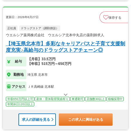
更新日：2026年6月27日
保存する
正社員
ドラッグストア（調剤併設）
ウエルシア薬局株式会社 ウエルシア北本中丸店の薬剤師求人
【埼玉県北本市】多彩なキャリアパスと子育て支援制
度充実♪高給与のドラッグストアチェーン◎
【月収】33.5万円
給与
【年収】515万円～650万円
勤務地
埼玉県 北本市
アクセス
ＪＲ高崎線 北本駅
年収650万円以上可
産休・育休取得実績有り
車通勤可
店舗数30以上
積極採用中
年間休日120日以上
求人の詳細を見る
この求人に興味がある