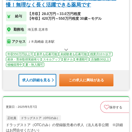
慢！無理なく長く活躍できる薬局です
【月収】28.0万円～33.0万円程度
給与
【年収】420万円～550万円程度 30歳～モデル
勤務地
埼玉県 北本市
アクセス
ＪＲ高崎線 北本駅
年収550万円以上可
新卒も応募可能
未経験者も応募可能
残業月10ｈ以下
産休・育休取得実績有り
スキルアップ
駅チカ
車通勤可
店舗数30以上
積極採用中
夏～秋入職可
求人の詳細を見る
この求人に興味がある
更新日：2025年5月7日
保存する
正社員
ドラッグストア（OTCのみ）
ドラッグストア（OTCのみ）の登録販売者の求人（法人名非公開 ※詳細
はお問合せください）