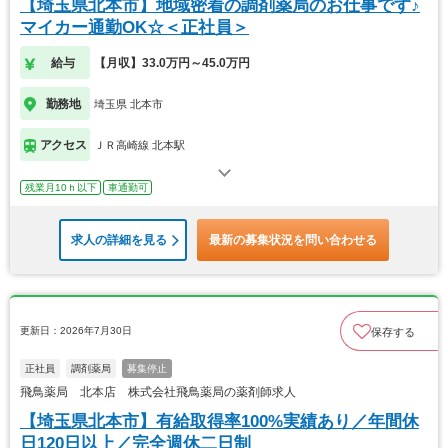
【埼玉県北本市】地域密着の調剤薬局のお仕事です♪
マイカー通勤OK☆＜正社員＞
給与
【月収】33.0万円～45.0万円
勤務地
埼玉県 北本市
アクセス
ＪＲ高崎線 北本駅
残業月10ｈ以下
車通勤可
求人の詳細を見る
最新の募集状況を問い合わせる
更新日：2026年7月30日
保存する
正社員
調剤薬局
募集停止
飛鳥薬局 北本店 株式会社飛鳥薬局の薬剤師求人
【埼玉県北本市】有給取得率100%実績あり／年間休
日120日以上／完全週休二日制