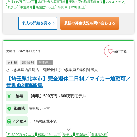
年収550万円以上可
未経験者も応募可能
産休・育休取得実績有り
スキルアップ
駅チカ
車通勤可
店舗数30以上
年間休日120日以上
求人の詳細を見る
最新の募集状況を問い合わせる
更新日：2025年11月7日
保存する
正社員
調剤薬局
募集停止
さつき薬局西高尾店 有限会社さつき薬局の薬剤師求人
【埼玉県北本市】完全週休二日制／マイカー通勤可／
管理薬剤師募集
給与
【年収】500万円～600万円モデル
勤務地
埼玉県 北本市
アクセス
ＪＲ高崎線 北本駅
年収600万円以上可
残業月10ｈ以下
駅チカ
車通勤可
管理職候補