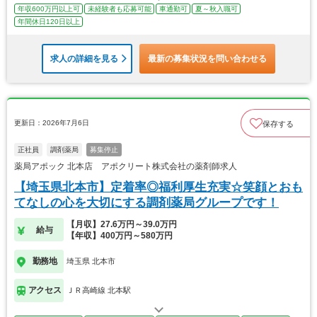
年収600万円以上可
未経験者も応募可能
車通勤可
夏～秋入職可
年間休日120日以上
求人の詳細を見る
最新の募集状況を問い合わせる
更新日：2026年7月6日
保存する
正社員
調剤薬局
募集停止
薬局アポック 北本店 アポクリート株式会社の薬剤師求人
【埼玉県北本市】定着率◎福利厚生充実☆笑顔とおも
てなしの心を大切にする調剤薬局グループです！
【月収】27.6万円～39.0万円
給与
【年収】400万円～580万円
勤務地
埼玉県 北本市
アクセス
ＪＲ高崎線 北本駅