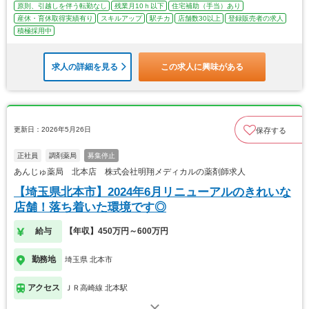
原則、引越しを伴う転勤なし
残業月10ｈ以下
住宅補助（手当）あり
産休・育休取得実績有り
スキルアップ
駅チカ
店舗数30以上
登録販売者の求人
積極採用中
求人の詳細を見る
この求人に興味がある
更新日：2026年5月26日
保存する
正社員
調剤薬局
募集停止
あんじゅ薬局 北本店 株式会社明翔メディカルの薬剤師求人
【埼玉県北本市】2024年6月リニューアルのきれいな
店舗！落ち着いた環境です◎
給与
【年収】450万円～600万円
勤務地
埼玉県 北本市
アクセス
ＪＲ高崎線 北本駅