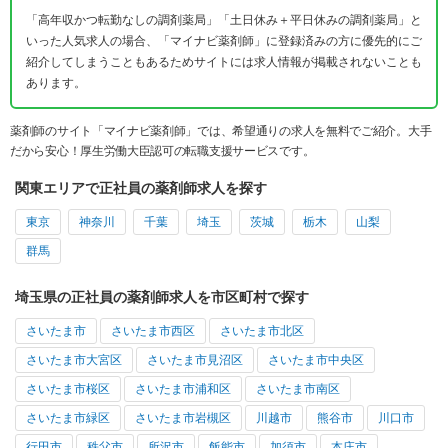
「高年収かつ転勤なしの調剤薬局」「土日休み＋平日休みの調剤薬局」と
いった人気求人の場合、「マイナビ薬剤師」に登録済みの方に優先的にご
紹介してしまうこともあるためサイトには求人情報が掲載されないことも
あります。
薬剤師のサイト「マイナビ薬剤師」では、希望通りの求人を無料でご紹介。大手
だから安心！厚生労働大臣認可の転職支援サービスです。
関東エリアで正社員の薬剤師求人を探す
東京
神奈川
千葉
埼玉
茨城
栃木
山梨
群馬
埼玉県の正社員の薬剤師求人を市区町村で探す
さいたま市
さいたま市西区
さいたま市北区
さいたま市大宮区
さいたま市見沼区
さいたま市中央区
さいたま市桜区
さいたま市浦和区
さいたま市南区
さいたま市緑区
さいたま市岩槻区
川越市
熊谷市
川口市
行田市
秩父市
所沢市
飯能市
加須市
本庄市