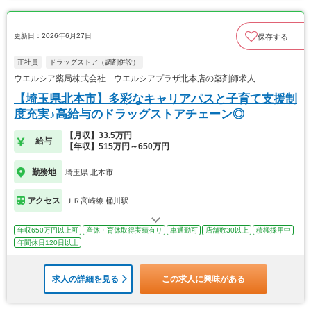
更新日：2026年6月27日
保存する
正社員
ドラッグストア（調剤併設）
ウエルシア薬局株式会社 ウエルシアプラザ北本店の薬剤師求人
【埼玉県北本市】多彩なキャリアパスと子育て支援制
度充実♪高給与のドラッグストアチェーン◎
【月収】33.5万円
給与
【年収】515万円～650万円
勤務地
埼玉県 北本市
アクセス
ＪＲ高崎線 桶川駅
年収650万円以上可
産休・育休取得実績有り
車通勤可
店舗数30以上
積極採用中
年間休日120日以上
求人の詳細を見る
この求人に興味がある