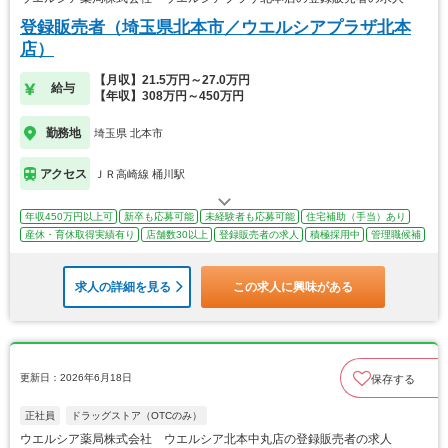
登録販売者（埼玉県北本市／ウエルシアプラザ北本
店）
【月収】21.5万円～27.0万円
給与
【年収】308万円～450万円
勤務地
埼玉県 北本市
アクセス
ＪＲ高崎線 桶川駅
年収450万円以上可
新卒も応募可能
未経験者も応募可能
住宅補助（手当）あり
産休・育休取得実績有り
店舗数30以上
登録販売者の求人
積極採用中
管理職候補
求人の詳細を見る
この求人に興味がある
更新日：2026年6月18日
保存する
正社員
ドラッグストア（OTCのみ）
ウエルシア薬局株式会社 ウエルシア北本中丸店の登録販売者の求人