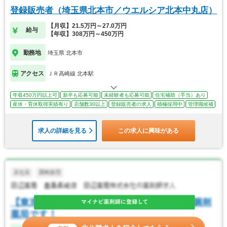
登録販売者（埼玉県北本市／ウエルシア北本中丸店）
【月収】21.5万円～27.0万円
給与
【年収】308万円～450万円
勤務地
埼玉県 北本市
アクセス
ＪＲ高崎線 北本駅
年収450万円以上可
新卒も応募可能
未経験者も応募可能
住宅補助（手当）あり
産休・育休取得実績有り
店舗数30以上
登録販売者の求人
積極採用中
管理職候補
求人の詳細を見る
この求人に興味がある