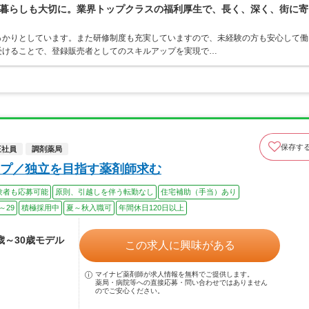
暮らしも大切に。業界トップクラスの福利厚生で、長く、深く、街に寄
っかりとしています。また研修制度も充実していますので、未経験の方も安心して働
受けることで、登録販売者としてのスキルアップを実現で…
保存す
正社員
調剤薬局
プ／独立を目指す薬剤師求む
験者も応募可能
原則、引越しを伴う転勤なし
住宅補助（手当）あり
～29
積極採用中
夏～秋入職可
年間休日120日以上
2歳～30歳モデル
この求人に興味がある
マイナビ薬剤師が求人情報を無料でご提供します。
薬局・病院等への直接応募・問い合わせではありません
のでご安心ください。