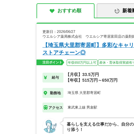
おすすめ順
新着
更新日：2026/06/27
ウエルシア薬局株式会社 ウエルシア寄居富田店の薬剤
【埼玉県大里郡寄居町】多彩なキャリ
ストアチェーン◎
注目ポイント
年収650万円以上可
産休・育休取得実績有
【月収】33.5万円
給与
【年収】515万円～650万円
埼玉県 大里郡寄居町
勤務地
東武東上線 男衾駅
アクセス
暮らしを支える仕事だから、自分の
り添う！