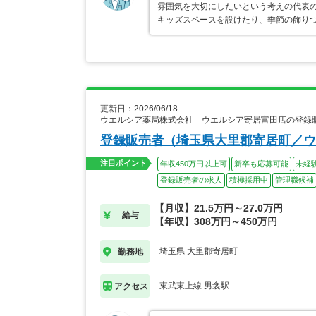
雰囲気を大切にしたいという考えの代表の
キッズスペースを設けたり、季節の飾り
更新日：2026/06/18
ウエルシア薬局株式会社 ウエルシア寄居富田店の登録
登録販売者（埼玉県大里郡寄居町／ウ
注目ポイント
年収450万円以上可
新卒も応募可能
未経
登録販売者の求人
積極採用中
管理職候補
【月収】21.5万円～27.0万円
給与
【年収】308万円～450万円
埼玉県 大里郡寄居町
勤務地
東武東上線 男衾駅
アクセス