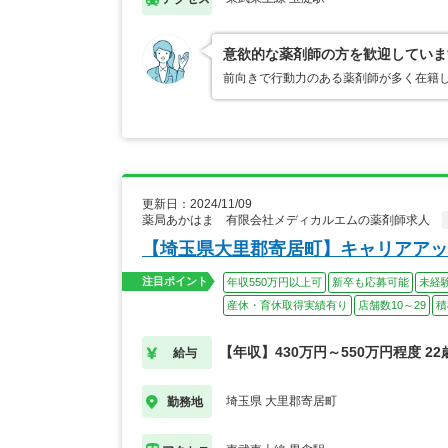
意欲的な薬剤師の方を歓迎していま
前向きで行動力のある薬剤師が多く在籍
更新日：2024/11/09
薬局あかはま 有限会社メディカルエムの薬剤師求人
【埼玉県大里郡寄居町】キャリアアッ
注目ポイント
年収550万円以上可
新卒も応募可能
未経
産休・育休取得実績有り
店舗数10～29
積
【年収】430万円～550万円程度 2
給与
埼玉県 大里郡寄居町
勤務地