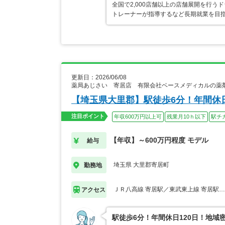
全国で2,000店舗以上の店舗展開を行
トレーナーが指導するなど長期就業を目指
更新日：2026/06/08
薬局あじさい 寄居店 有限会社ベースメディカルの薬
【埼玉県大里郡】駅徒歩6分！年間休
注目ポイント
年収600万円以上可
残業月10ｈ以下
駅チ
【年収】～600万円程度 モデル
給与
埼玉県 大里郡寄居町
勤務地
ＪＲ八高線 寄居駅／東武東上線 寄居駅
アクセス
駅徒歩6分！年間休日120日！地