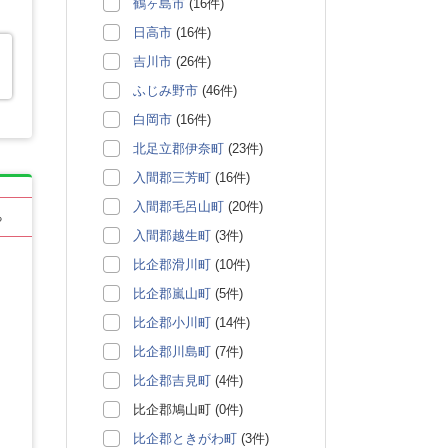
鶴ヶ島市
(16件)
日高市
(16件)
吉川市
(26件)
ふじみ野市
(46件)
白岡市
(16件)
北足立郡伊奈町
(23件)
入間郡三芳町
(16件)
入間郡毛呂山町
(20件)
る
入間郡越生町
(3件)
比企郡滑川町
(10件)
比企郡嵐山町
(5件)
比企郡小川町
(14件)
比企郡川島町
(7件)
比企郡吉見町
(4件)
比企郡鳩山町 (0件)
比企郡ときがわ町
(3件)