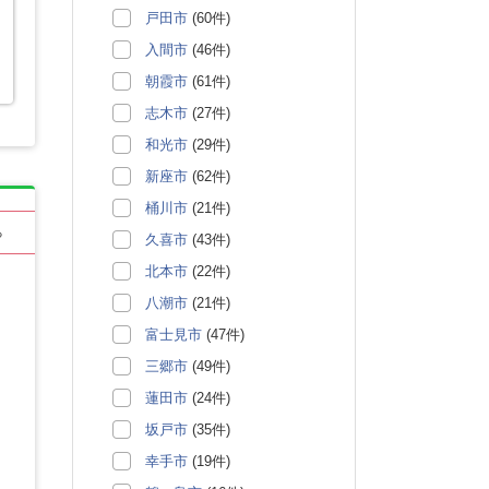
戸田市
(60件)
入間市
(46件)
朝霞市
(61件)
志木市
(27件)
和光市
(29件)
新座市
(62件)
桶川市
(21件)
る
久喜市
(43件)
北本市
(22件)
八潮市
(21件)
富士見市
(47件)
三郷市
(49件)
蓮田市
(24件)
坂戸市
(35件)
幸手市
(19件)