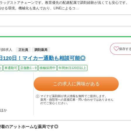
うドラッグストアチェーンです。教育優先の配慮配属で調剤経験が浅くても安心です。
せる環境。機械化も進んでおり、LINEによるコ…
保存す
剤師求人
正社員
調剤薬局
日120日！マイカー通勤も相談可能◎
カ
車通勤可
店舗数1～9
積極採用中
年間休日120日以上
この求人に興味がある
マイナビ薬剤師が求人情報を無料でご提供します。
薬局・病院等への直接応募・問い合わせではありません
のでご安心ください。
…ほか
域密着のアットホームな薬局です◎