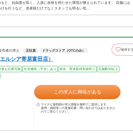
もと、自由度が高く、人員に余裕を持たせた環境が整えられています。 店舗には
つけを行うなど、患者様だけでなくスタッフも明るい気…
保存す
販売者の求人
正社員
ドラッグストア（OTCのみ）
エルシア寄居富田店）
験者も応募可能
住宅補助（手当）あり
産休・育休取得実績有り
店舗数30以上
この求人に興味がある
マイナビ薬剤師が求人情報を無料でご提供します。
薬局・病院等への直接応募・問い合わせではありません
のでご安心ください。