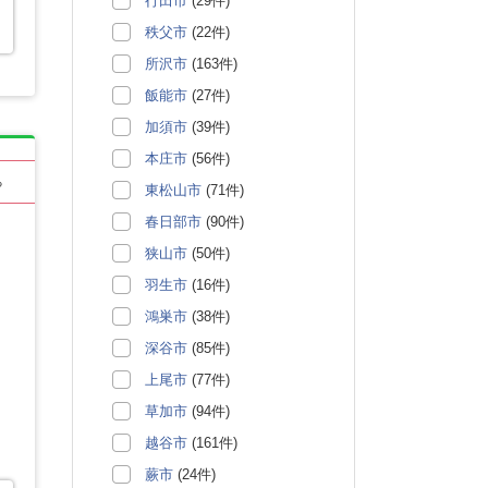
行田市
(29件)
秩父市
(22件)
所沢市
(163件)
飯能市
(27件)
加須市
(39件)
本庄市
(56件)
る
東松山市
(71件)
春日部市
(90件)
狭山市
(50件)
羽生市
(16件)
鴻巣市
(38件)
深谷市
(85件)
上尾市
(77件)
草加市
(94件)
越谷市
(161件)
蕨市
(24件)