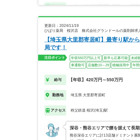
更新日：2024/11/19
ひばり薬局 桜沢店 株式会社グランドールの薬剤師求
【埼玉県大里郡寄居町】最寄り駅から徒
局です！
注目ポイント
年収550万円以上可
新卒も応募可能
未経
車通勤可
店舗数10～29
積極採用中
年間
【年収】420万円～550万円
給与
埼玉県 大里郡寄居町
勤務地
秩父鉄道 桜沢(埼玉)駅
アクセス
深谷・熊谷エリアで腰を据えて長期
熊谷深谷エリアに計13店舗ドミナント展