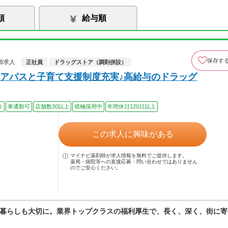
順
給与順
保存す
師求人
正社員
ドラッグストア（調剤併設）
アパスと子育て支援制度充実♪高給与のドラッグ
り
車通勤可
店舗数30以上
積極採用中
年間休日120日以上
この求人に興味がある
マイナビ薬剤師が求人情報を無料でご提供します。
薬局・病院等への直接応募・問い合わせではありません
のでご安心ください。
暮らしも大切に。業界トップクラスの福利厚生で、長く、深く、街に寄