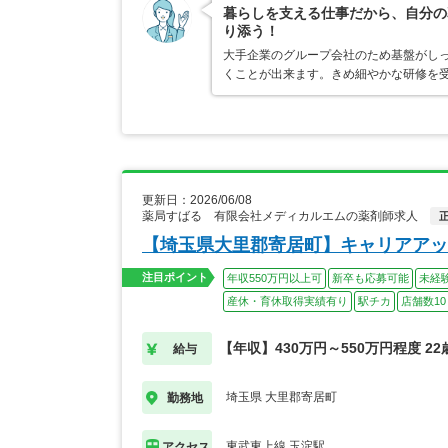
暮らしを支える仕事だから、自分の
り添う！
大手企業のグループ会社のため基盤がし
くことが出来ます。きめ細やかな研修を
更新日：2026/06/08
薬局すばる 有限会社メディカルエムの薬剤師求人
【埼玉県大里郡寄居町】キャリアアッ
注目ポイント
年収550万円以上可
新卒も応募可能
未経
産休・育休取得実績有り
駅チカ
店舗数10
【年収】430万円～550万円程度 2
給与
埼玉県 大里郡寄居町
勤務地
東武東上線 玉淀駅
アクセス