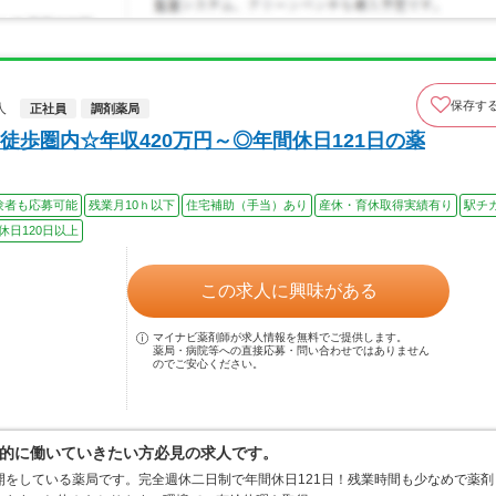
保存す
人
正社員
調剤薬局
歩圏内☆年収420万円～◎年間休日121日の薬
験者も応募可能
残業月10ｈ以下
住宅補助（手当）あり
産休・育休取得実績有り
駅チ
休日120日以上
この求人に興味がある
マイナビ薬剤師が求人情報を無料でご提供します。
薬局・病院等への直接応募・問い合わせではありません
のでご安心ください。
的に働いていきたい方必見の求人です。
開をしている薬局です。完全週休二日制で年間休日121日！残業時間も少なめで薬剤