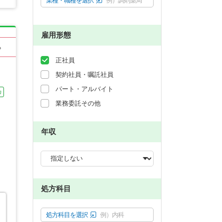
業種・職種を選択
例）調剤薬局
雇用形態
る
正社員
契約社員・嘱託社員
パート・アルバイト
カ
業務委託その他
年収
処方科目
処方科目を選択
例）内科