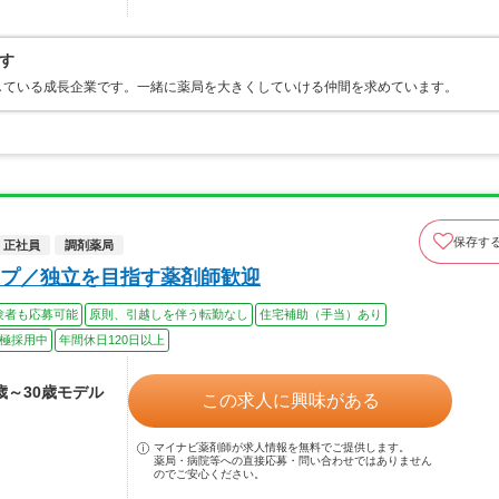
す
している成長企業です。一緒に薬局を大きくしていける仲間を求めています。
保存す
正社員
調剤薬局
プ／独立を目指す薬剤師歓迎
験者も応募可能
原則、引越しを伴う転勤なし
住宅補助（手当）あり
極採用中
年間休日120日以上
2歳～30歳モデル
この求人に興味がある
マイナビ薬剤師が求人情報を無料でご提供します。
薬局・病院等への直接応募・問い合わせではありません
のでご安心ください。