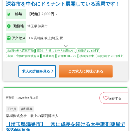
深谷市を中心にドミナント展開している薬局です！
給与
【時給】2,000円～
勤務地
埼玉県 鴻巣市
アクセス
ＪＲ高崎線 吹上(埼玉)駅
未経験者も応募可能
原則、引越しを伴う転勤なし
残業月10ｈ以下
産休・育休取得実績有り
車通勤可
店舗数10～29
積極採用中
年間休日120日以上
求人の詳細を見る
この求人に興味がある
更新日：2026年6月18日
保存する
正社員
調剤薬局
薬樹株式会社 吹上の薬剤師求人
【埼玉県鴻巣市】 常に成長を続ける大手調剤薬局で
薬剤師募集