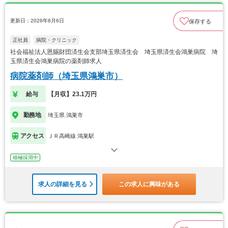
更新日：2026年8月6日
保存する
正社員
病院・クリニック
社会福祉法人恩賜財団済生会支部埼玉県済生会 埼玉県済生会鴻巣病院 埼
玉県済生会鴻巣病院の薬剤師求人
病院薬剤師（埼玉県鴻巣市）
給与
【月収】23.1万円
勤務地
埼玉県 鴻巣市
アクセス
ＪＲ高崎線 鴻巣駅
積極採用中
求人の詳細を見る
この求人に興味がある