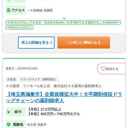
アクセス
ＪＲ高崎線 鴻巣駅
年収650万円以上可
産休・育休取得実績有り
車通勤可
店舗数30以上
積極採用中
年間休日120日以上
求人の詳細を見る
この求人に興味がある
更新日：2026年6月18日
保存する
正社員
ドラッグストア（調剤併設）
スギ薬局 フジモール吹上店 株式会社スギ薬局の薬剤師求人
【埼玉県鴻巣市】企業規模拡大中！大手調剤併設ドラ
ッグチェーンの薬剤師求人
【月収】27.0万円以上
給与
【年収】400万円～740万円モデル
勤務地
埼玉県 鴻巣市