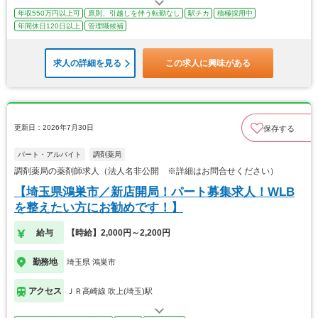
年収550万円以上可
原則、引越しを伴う転勤なし
駅チカ
積極採用中
年間休日120日以上
管理職候補
求人の詳細を見る
この求人に興味がある
更新日：2026年7月30日
保存する
パート・アルバイト
調剤薬局
調剤薬局の薬剤師求人（法人名非公開 ※詳細はお問合せください）
【埼玉県鴻巣市／新店開局！パート募集求人！WLB
を整えたい方にお勧めです！】
給与
【時給】2,000円～2,200円
勤務地
埼玉県 鴻巣市
アクセス
ＪＲ高崎線 吹上(埼玉)駅