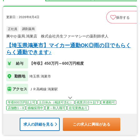
更新日：2026年8月4日
保存する
正社員
調剤薬局
爽やか薬局.鴻巣店 株式会社共生ファーマシーの薬剤師求人
【埼玉県鴻巣市】マイカー通勤OK◎雨の日でもらく
らく通勤できます♪
給与
【年収】450万円～600万円程度
勤務地
埼玉県 鴻巣市
アクセス
ＪＲ高崎線 鴻巣駅
年収600万円以上可
土日休み（相談可含む）
残業月10ｈ以下
車通勤可
店舗数1～9
積極採用中
夏～秋入職可
在宅業務あり
求人の詳細を見る
この求人に興味がある