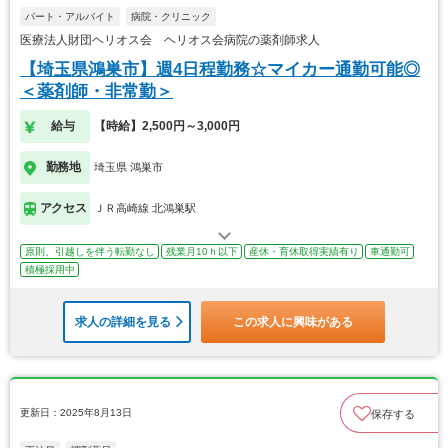
パート・アルバイト
病院・クリニック
医療法人財団ヘリオス会 ヘリオス会病院の薬剤師求人
【埼玉県鴻巣市】週4日程勤務☆マイカー通勤可能◎
＜薬剤師・非常勤＞
給与
【時給】2,500円～3,000円
勤務地
埼玉県 鴻巣市
アクセス
ＪＲ高崎線 北鴻巣駅
原則、引越しを伴う転勤なし
残業月10ｈ以下
産休・育休取得実績有り
車通勤可
積極採用中
求人の詳細を見る
この求人に興味がある
更新日：2025年8月13日
保存する