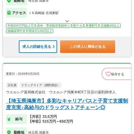
勤務地
埼玉県 鴻巣市
アクセス
ＪＲ高崎線 北鴻巣駅
年収650万円以上可
産休・育休取得実績有り
駅チカ
車通勤可
店舗数30以上
積極採用中
年間休日120日以上
求人の詳細を見る
この求人に興味がある
更新日：2026年6月26日
保存する
正社員
ドラッグストア（調剤併設）
ウエルシア薬局株式会社 ウエルシア鴻巣本町6丁目店の薬剤師求人
【埼玉県鴻巣市】多彩なキャリアパスと子育て支援制
度充実♪高給与のドラッグストアチェーン◎
【月収】33.5万円
給与
【年収】515万円～650万円
勤務地
埼玉県 鴻巣市