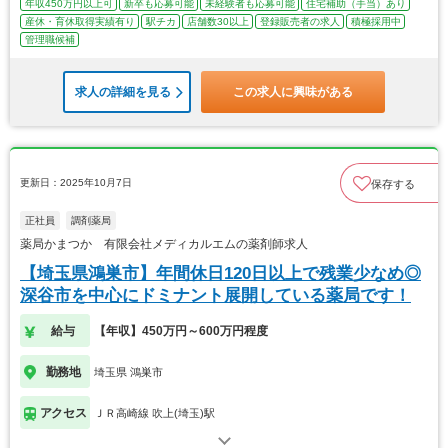
年収450万円以上可
新卒も応募可能
未経験者も応募可能
住宅補助（手当）あり
産休・育休取得実績有り
駅チカ
店舗数30以上
登録販売者の求人
積極採用中
管理職候補
求人の詳細を見る
この求人に興味がある
更新日：2025年10月7日
保存する
正社員
調剤薬局
薬局かまつか 有限会社メディカルエムの薬剤師求人
【埼玉県鴻巣市】年間休日120日以上で残業少なめ◎
深谷市を中心にドミナント展開している薬局です！
給与
【年収】450万円～600万円程度
勤務地
埼玉県 鴻巣市
アクセス
ＪＲ高崎線 吹上(埼玉)駅