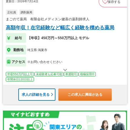
更新日：2026年7月14日
保存する
正社員
調剤薬局
まごのて薬局 有限会社メディスン健喜の薬剤師求人
高額年収！在宅経験など幅広く経験を積める薬局
給与
【年収】450万円～550万円以上 モデル
勤務地
埼玉県 鴻巣市
アクセス
※お問い合わせください
年収550万円以上可
未経験者も応募可能
車通勤可
積極採用中
年間休日120日以上
求人の詳細を見る
この求人に興味がある