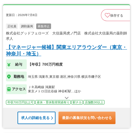
更新日：2026年7月8日
保存する
正社員
調剤薬局
募集停止
株式会社グッドフェローズ 大信薬局虎ノ門店 株式会社大信薬局の薬剤師
求人
【マネージャー候補】関東エリアラウンダー（東京・
神奈川・埼玉）
給与
【年収】700万円程度
勤務地
埼玉県 鴻巣市,東京都 港区,神奈川県 横浜市磯子区
ＪＲ高崎線 鴻巣駅
アクセス
東京メトロ日比谷線 神谷町駅…ほか
年収700万円以上可
産休・育休取得実績有り
駅チカ
店舗数30以上
求人の詳細を見る
最新の募集状況を問い合わせる