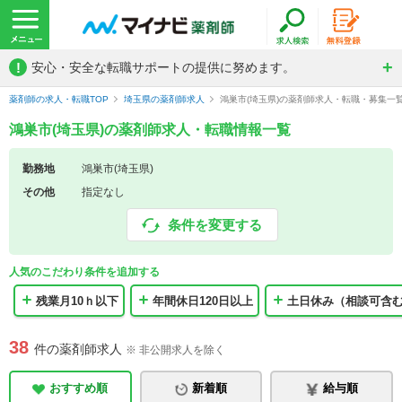
!
安心・安全な転職サポートの提供に努めます。
薬剤師の求人・転職TOP
埼玉県の薬剤師求人
鴻巣市(埼玉県)の薬剤師求人・転職・募集一
鴻巣市(埼玉県)の薬剤師求人・転職情報一覧
勤務地
鴻巣市(埼玉県)
その他
指定なし
条件を変更する
人気のこだわり条件を追加する
残業月10ｈ以下
年間休日120日以上
土日休み（相談可含
38
件の薬剤師求人
※ 非公開求人を除く
おすすめ順
新着順
給与順