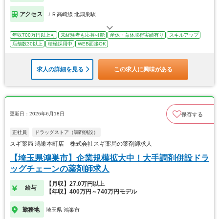
アクセス
ＪＲ高崎線 北鴻巣駅
年収700万円以上可
未経験者も応募可能
産休・育休取得実績有り
スキルアップ
店舗数30以上
積極採用中
WEB面接OK
求人の詳細を見る
この求人に興味がある
更新日：2026年6月18日
保存する
正社員
ドラッグストア（調剤併設）
スギ薬局 鴻巣本町店 株式会社スギ薬局の薬剤師求人
【埼玉県鴻巣市】企業規模拡大中！大手調剤併設ドラ
ッグチェーンの薬剤師求人
【月収】27.0万円以上
給与
【年収】400万円～740万円モデル
勤務地
埼玉県 鴻巣市