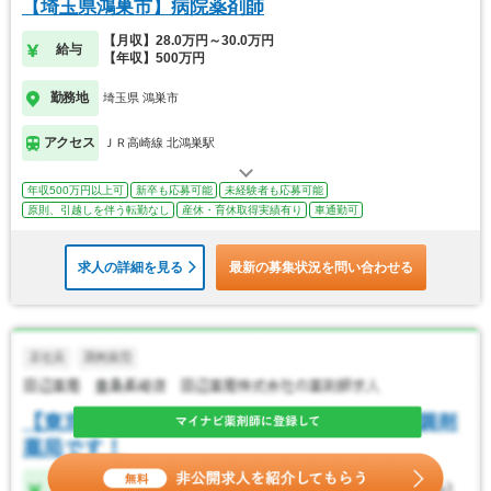
【埼玉県鴻巣市】病院薬剤師
【月収】28.0万円～30.0万円
給与
【年収】500万円
勤務地
埼玉県 鴻巣市
アクセス
ＪＲ高崎線 北鴻巣駅
年収500万円以上可
新卒も応募可能
未経験者も応募可能
原則、引越しを伴う転勤なし
産休・育休取得実績有り
車通勤可
求人の詳細を見る
最新の募集状況を問い合わせる