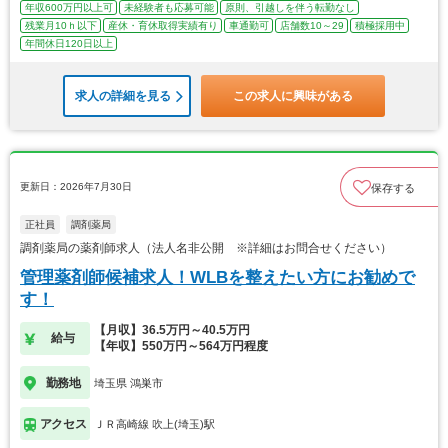
年収600万円以上可
未経験者も応募可能
原則、引越しを伴う転勤なし
残業月10ｈ以下
産休・育休取得実績有り
車通勤可
店舗数10～29
積極採用中
年間休日120日以上
求人の詳細を見る
この求人に興味がある
更新日：2026年7月30日
保存する
正社員
調剤薬局
調剤薬局の薬剤師求人（法人名非公開 ※詳細はお問合せください）
管理薬剤師候補求人！WLBを整えたい方にお勧めで
す！
【月収】36.5万円～40.5万円
給与
【年収】550万円～564万円程度
勤務地
埼玉県 鴻巣市
アクセス
ＪＲ高崎線 吹上(埼玉)駅