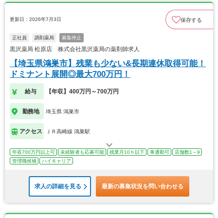
更新日：2026年7月3日
保存する
正社員
調剤薬局
募集停止
黒沢薬局 松原店 株式会社黒沢薬局の薬剤師求人
【埼玉県鴻巣市】残業も少ない&長期連休取得可能！
ドミナント展開◎最大700万円！
給与
【年収】400万円～700万円
勤務地
埼玉県 鴻巣市
アクセス
ＪＲ高崎線 鴻巣駅
年収700万円以上可
未経験者も応募可能
残業月10ｈ以下
車通勤可
店舗数1～9
管理職候補
ハイキャリア
求人の詳細を見る
最新の募集状況を問い合わせる