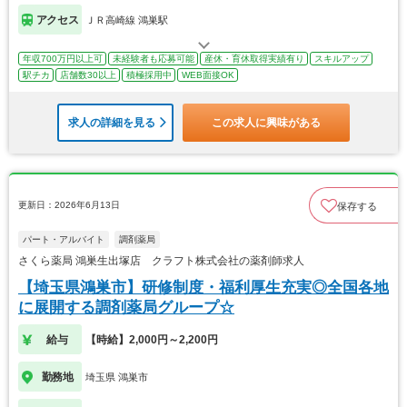
アクセス
ＪＲ高崎線 鴻巣駅
年収700万円以上可
未経験者も応募可能
産休・育休取得実績有り
スキルアップ
駅チカ
店舗数30以上
積極採用中
WEB面接OK
求人の詳細を見る
この求人に興味がある
更新日：2026年6月13日
保存する
パート・アルバイト
調剤薬局
さくら薬局 鴻巣生出塚店 クラフト株式会社の薬剤師求人
【埼玉県鴻巣市】研修制度・福利厚生充実◎全国各地
に展開する調剤薬局グループ☆
給与
【時給】2,000円～2,200円
勤務地
埼玉県 鴻巣市