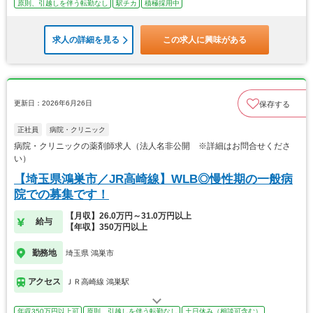
原則、引越しを伴う転勤なし
駅チカ
積極採用中
求人の詳細を見る
この求人に興味がある
更新日：2026年6月26日
保存する
正社員
病院・クリニック
病院・クリニックの薬剤師求人（法人名非公開 ※詳細はお問合せくださ
い）
【埼玉県鴻巣市／JR高崎線】WLB◎慢性期の一般病
院での募集です！
【月収】26.0万円～31.0万円以上
給与
【年収】350万円以上
勤務地
埼玉県 鴻巣市
アクセス
ＪＲ高崎線 鴻巣駅
年収350万円以上可
原則、引越しを伴う転勤なし
土日休み（相談可含む）