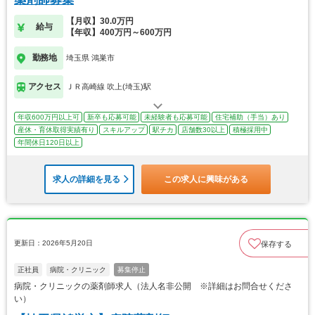
【月収】30.0万円
給与
【年収】400万円～600万円
勤務地
埼玉県 鴻巣市
アクセス
ＪＲ高崎線 吹上(埼玉)駅
年収600万円以上可
新卒も応募可能
未経験者も応募可能
住宅補助（手当）あり
産休・育休取得実績有り
スキルアップ
駅チカ
店舗数30以上
積極採用中
年間休日120日以上
求人の詳細を見る
この求人に興味がある
更新日：2026年5月20日
保存する
正社員
病院・クリニック
募集停止
病院・クリニックの薬剤師求人（法人名非公開 ※詳細はお問合せくださ
い）