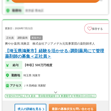
更新日：2026年7月21日
保存する
正社員
調剤薬局
募集停止
爽やか薬局.鴻巣店 株式会社アジアメデカ元気事業団の薬剤師求人
【埼玉県鴻巣市】経験を活かせる♪調剤薬局にて管理
薬剤師の募集＜正社員＞
給与
【年収】500万円程度
勤務地
埼玉県 鴻巣市
アクセス
ＪＲ高崎線 鴻巣駅
年収500万円以上可
産休・育休取得実績有り
車通勤可
年間休日120日以上
求人の詳細を見る
最新の募集状況を問い合わせる