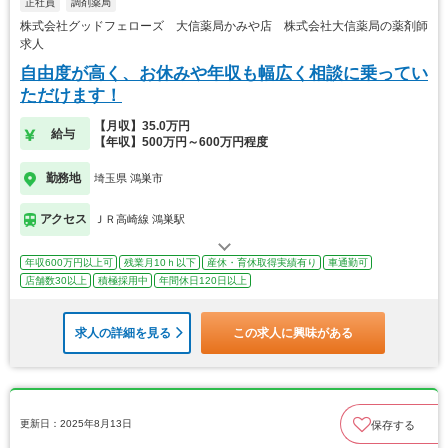
正社員
調剤薬局
株式会社グッドフェローズ 大信薬局かみや店 株式会社大信薬局の薬剤師
求人
自由度が高く、お休みや年収も幅広く相談に乗ってい
ただけます！
【月収】35.0万円
給与
【年収】500万円～600万円程度
勤務地
埼玉県 鴻巣市
アクセス
ＪＲ高崎線 鴻巣駅
年収600万円以上可
残業月10ｈ以下
産休・育休取得実績有り
車通勤可
店舗数30以上
積極採用中
年間休日120日以上
求人の詳細を見る
この求人に興味がある
更新日：2025年8月13日
保存する