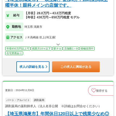
曜半休！眼科メインの店舗です。
【月収】28.0万円～43.0万円程度
給与
【年収】430万円～650万円程度 モデル
勤務地
埼玉県 鴻巣市
アクセス
ＪＲ高崎線 吹上(埼玉)駅
年収650万円以上可
残業月10ｈ以下
駅チカ
店舗数1～9
積極採用中
在宅業務あり
求人の詳細を見る
この求人に興味がある
更新日：2024年11月9日
保存する
パート・アルバイト
調剤薬局
調剤薬局の薬剤師求人（法人名非公開 ※詳細はお問合せください）
【埼玉県鴻巣市】年間休日120日以上で残業少なめ◎