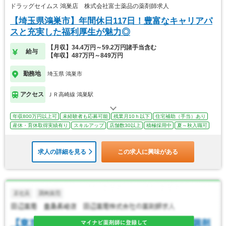
ドラッグセイムス 鴻巣店 株式会社富士薬品の薬剤師求人
【埼玉県鴻巣市】年間休日117日！豊富なキャリアパ
スと充実した福利厚生が魅力◎
【月収】34.4万円～59.2万円諸手当含む
給与
【年収】487万円～849万円
勤務地
埼玉県 鴻巣市
アクセス
ＪＲ高崎線 鴻巣駅
年収800万円以上可
未経験者も応募可能
残業月10ｈ以下
住宅補助（手当）あり
産休・育休取得実績有り
スキルアップ
店舗数30以上
積極採用中
夏～秋入職可
求人の詳細を見る
この求人に興味がある