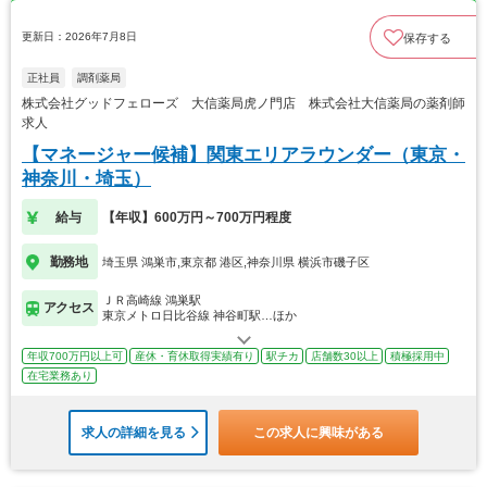
更新日：2026年7月8日
保存する
正社員
調剤薬局
株式会社グッドフェローズ 大信薬局虎ノ門店 株式会社大信薬局の薬剤師
求人
【マネージャー候補】関東エリアラウンダー（東京・
神奈川・埼玉）
給与
【年収】600万円～700万円程度
勤務地
埼玉県 鴻巣市,東京都 港区,神奈川県 横浜市磯子区
ＪＲ高崎線 鴻巣駅
アクセス
東京メトロ日比谷線 神谷町駅…ほか
年収700万円以上可
産休・育休取得実績有り
駅チカ
店舗数30以上
積極採用中
在宅業務あり
求人の詳細を見る
この求人に興味がある