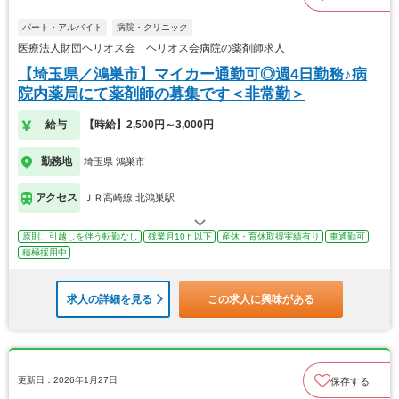
パート・アルバイト
病院・クリニック
医療法人財団ヘリオス会 ヘリオス会病院の薬剤師求人
【埼玉県／鴻巣市】マイカー通勤可◎週4日勤務♪病
院内薬局にて薬剤師の募集です＜非常勤＞
給与
【時給】2,500円～3,000円
勤務地
埼玉県 鴻巣市
アクセス
ＪＲ高崎線 北鴻巣駅
原則、引越しを伴う転勤なし
残業月10ｈ以下
産休・育休取得実績有り
車通勤可
積極採用中
求人の詳細を見る
この求人に興味がある
更新日：2026年1月27日
保存する