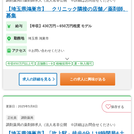
調剤薬局の薬剤師求人（法人名非公開 ※詳細はお問合せください）
【埼玉県鴻巣市】 クリニック隣接の店舗／薬剤師、
募集
給与
【年収】430万円～650万円程度 モデル
勤務地
埼玉県 鴻巣市
アクセス
※お問い合わせください
年収650万円以上可
店舗数1～9
積極採用中
夏～秋入職可
求人の詳細を見る
この求人に興味がある
更新日：2025年5月8日
保存する
正社員
調剤薬局
調剤薬局の薬剤師求人（法人名非公開 ※詳細はお問合せください）
【埼玉県鴻巣市】「吹上駅」徒歩4分！18時閉局&土