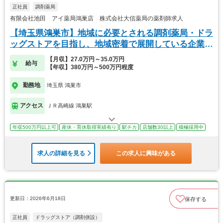
正社員
調剤薬局
有限会社池田 アイ薬局鴻巣店 株式会社大信薬局の薬剤師求人
【埼玉県鴻巣市】地域に必要とされる調剤薬局・ドラ
ッグストアを目指し、地域密着で展開している企業で
す！
【月収】27.0万円～35.0万円
給与
【年収】380万円～500万円程度
勤務地
埼玉県 鴻巣市
アクセス
ＪＲ高崎線 鴻巣駅
年収500万円以上可
産休・育休取得実績有り
駅チカ
店舗数30以上
積極採用中
求人の詳細を見る
この求人に興味がある
更新日：2026年6月18日
保存する
正社員
ドラッグストア（調剤併設）