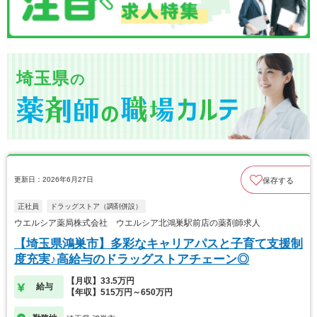
埼玉県
の
更新日：2026年6月27日
保存する
正社員
ドラッグストア（調剤併設）
ウエルシア薬局株式会社 ウエルシア北鴻巣駅前店の薬剤師求人
【埼玉県鴻巣市】多彩なキャリアパスと子育て支援制
度充実♪高給与のドラッグストアチェーン◎
【月収】33.5万円
給与
【年収】515万円～650万円