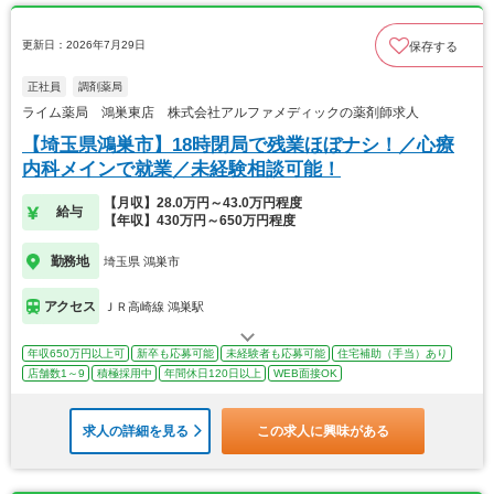
更新日：2026年7月29日
保存する
正社員
調剤薬局
ライム薬局 鴻巣東店 株式会社アルファメディックの薬剤師求人
【埼玉県鴻巣市】18時閉局で残業ほぼナシ！／心療
内科メインで就業／未経験相談可能！
【月収】28.0万円～43.0万円程度
給与
【年収】430万円～650万円程度
勤務地
埼玉県 鴻巣市
アクセス
ＪＲ高崎線 鴻巣駅
年収650万円以上可
新卒も応募可能
未経験者も応募可能
住宅補助（手当）あり
店舗数1～9
積極採用中
年間休日120日以上
WEB面接OK
求人の詳細を見る
この求人に興味がある