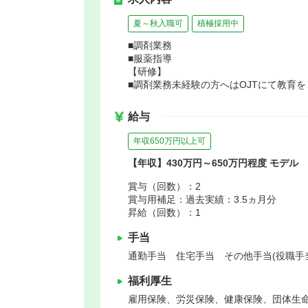
夏～秋入職可
積極採用中
■調剤業務
■服薬指導
【研修】
■調剤業務未経験の方へはOJTにて教育
給与
年収650万円以上可
【年収】430万円～650万円程度 モデル
賞与（回数）：2
賞与用補足：過去実績：3.5ヵ月分
昇給（回数）：1
手当
通勤手当 住宅手当 その他手当(役職手
福利厚生
雇用保険、労災保険、健康保険、団体生