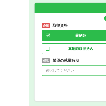
取得資格
必須
薬剤師
薬剤師取得見込
取得予定年
希望の就業時期
必須
任意
年 3月