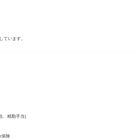
をしています。
当、精勤手当)
命保険