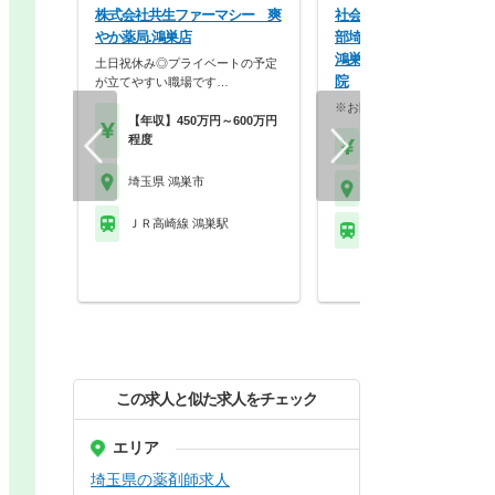
株式会社共生ファーマシー 爽
社会福祉法人恩賜財団済生
やか薬局.鴻巣店
部埼玉県済生会 埼玉県済
鴻巣病院 埼玉県済生会鴻
土日祝休み◎プライベートの予定
院
が立てやすい職場です…
※お問い合わせください
【年収】450万円～600万円
程度
【月収】23.1万円
埼玉県 鴻巣市
埼玉県 鴻巣市
ＪＲ高崎線 鴻巣駅
ＪＲ高崎線 鴻巣駅
この求人と似た求人をチェック
エリア
埼玉県の薬剤師求人