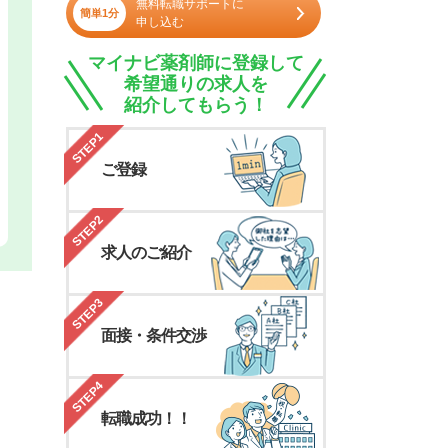
無料転職サポートに
簡単1分
申し込む
マイナビ薬剤師に登録して
希望通りの求人を
紹介してもらう！
STEP1
ご登録
STEP2
求人のご紹介
STEP3
面接・条件交渉
STEP4
転職成功！！