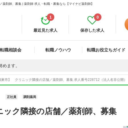
薬剤師、募集 | 薬剤師 求人・転職・募集なら【マイナビ薬剤師】
1
0
最近見た求人
保存した求人
転職相談会
転職ノウハウ
転職お役立ちガイド
努めます。
巣市】 クリニック隣接の店舗／薬剤師、募集 求人番号228712（法人名非公開）
正社員
調剤薬局
ニック隣接の店舗／薬剤師、募集