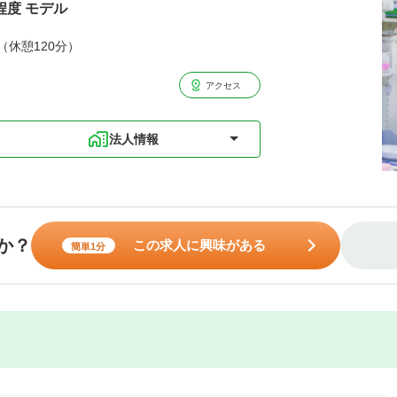
程度 モデル
分（休憩120分）
アクセス
法人情報
か？
この求人に興味がある
簡単1分