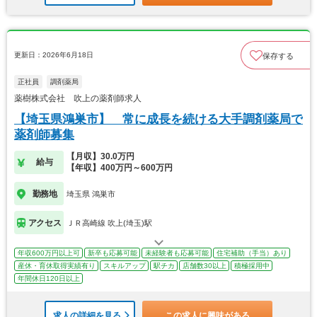
更新日：2026年6月18日
保存する
正社員
調剤薬局
薬樹株式会社 吹上の薬剤師求人
【埼玉県鴻巣市】 常に成長を続ける大手調剤薬局で
薬剤師募集
【月収】30.0万円
給与
【年収】400万円～600万円
勤務地
埼玉県 鴻巣市
アクセス
ＪＲ高崎線 吹上(埼玉)駅
年収600万円以上可
新卒も応募可能
未経験者も応募可能
住宅補助（手当）あり
産休・育休取得実績有り
スキルアップ
駅チカ
店舗数30以上
積極採用中
年間休日120日以上
求人の詳細を見る
この求人に興味がある