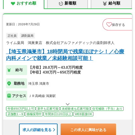
おすすめ順
新着順
給与順
更新日：2026年7月29日
保存する
正社員
調剤薬局
ライム薬局 鴻巣東店 株式会社アルファメディックの薬剤師求人
【埼玉県鴻巣市】18時閉局で残業ほぼナシ！／心療
内科メインで就業／未経験相談可能！
【月収】28.0万円～43.0万円程度
給与
【年収】430万円～650万円程度
勤務地
埼玉県 鴻巣市
アクセス
ＪＲ高崎線 鴻巣駅
年収650万円以上可
新卒も応募可能
未経験者も応募可能
住宅補助（手当）あり
店舗数1～9
積極採用中
年間休日120日以上
WEB面接OK
求人の詳細を見る
この求人に興味がある