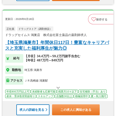
更新日：2026年6月18日
保存する
正社員
ドラッグストア（調剤併設）
ドラッグセイムス 鴻巣店 株式会社富士薬品の薬剤師求人
【埼玉県鴻巣市】年間休日117日！豊富なキャリアパ
スと充実した福利厚生が魅力◎
【月収】34.4万円～59.2万円諸手当含む
給与
【年収】487万円～849万円
勤務地
埼玉県 鴻巣市
アクセス
ＪＲ高崎線 鴻巣駅
年収800万円以上可
未経験者も応募可能
残業月10ｈ以下
住宅補助（手当）あり
産休・育休取得実績有り
スキルアップ
店舗数30以上
積極採用中
夏～秋入職可
求人の詳細を見る
この求人に興味がある