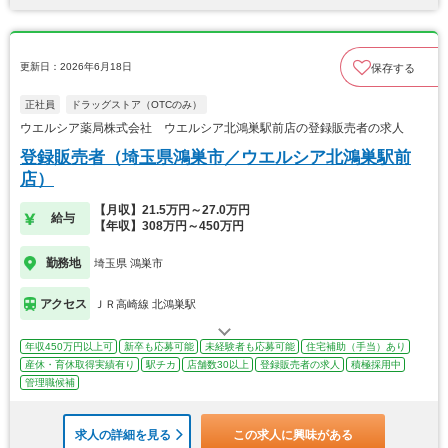
更新日：2026年6月18日
保存する
正社員
ドラッグストア（OTCのみ）
ウエルシア薬局株式会社 ウエルシア北鴻巣駅前店の登録販売者の求人
登録販売者（埼玉県鴻巣市／ウエルシア北鴻巣駅前
店）
【月収】21.5万円～27.0万円
給与
【年収】308万円～450万円
勤務地
埼玉県 鴻巣市
アクセス
ＪＲ高崎線 北鴻巣駅
年収450万円以上可
新卒も応募可能
未経験者も応募可能
住宅補助（手当）あり
産休・育休取得実績有り
駅チカ
店舗数30以上
登録販売者の求人
積極採用中
管理職候補
求人の詳細を見る
この求人に興味がある