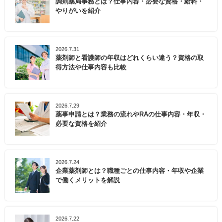
調剤薬局事務とは？仕事内容・必要な資格・給料・
やりがいを紹介
北葛飾郡杉戸町は、令和4年3月に「杉戸町健康増進計
画・食育推進計画」を策定しました。令和4年度から令
和8年度までの5年間の、健康づくりに関する町の取り
2026.7.31
組みと施策を示したものです。本計画には、男性の健
薬剤師と看護師の年収はどれくらい違う？資格の取
康寿命を83.20歳、女性の健康寿命を85.56歳まで延伸
得方法や仕事内容も比較
するという具体的な目標も掲げられています。
そんな北葛飾郡杉戸町でのキャリアをお考えの方は、
2026.7.29
ぜひ一度マイナビ薬剤師にご相談ください。
薬事申請とは？業務の流れやRAの仕事内容・年収・
必要な資格を紹介
2026.7.24
企業薬剤師とは？職種ごとの仕事内容・年収や企業
で働くメリットを解説
2026.7.22