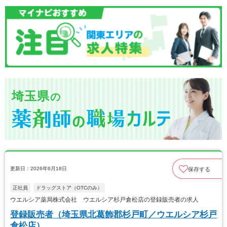
埼玉県
の
更新日：2026年6月18日
保存する
正社員
ドラッグストア（OTCのみ）
ウエルシア薬局株式会社 ウエルシア杉戸倉松店の登録販売者の求人
登録販売者（埼玉県北葛飾郡杉戸町／ウエルシア杉戸
倉松店）