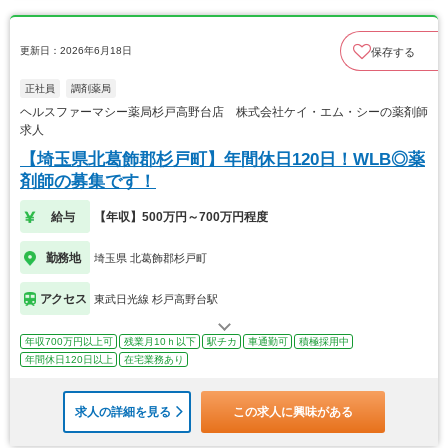
更新日：2026年6月18日
保存する
正社員
調剤薬局
ヘルスファーマシー薬局杉戸高野台店 株式会社ケイ・エム・シーの薬剤師
求人
【埼玉県北葛飾郡杉戸町】年間休日120日！WLB◎薬
剤師の募集です！
給与
【年収】500万円～700万円程度
勤務地
埼玉県 北葛飾郡杉戸町
アクセス
東武日光線 杉戸高野台駅
年収700万円以上可
残業月10ｈ以下
駅チカ
車通勤可
積極採用中
年間休日120日以上
在宅業務あり
求人の詳細を見る
この求人に興味がある