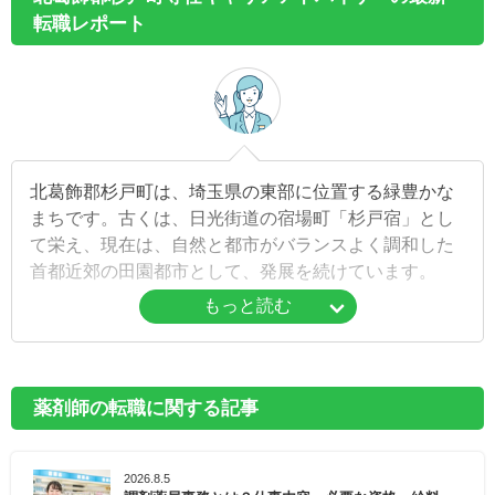
転職レポート
北葛飾郡杉戸町は、埼玉県の東部に位置する緑豊かな
まちです。古くは、日光街道の宿場町「杉戸宿」とし
て栄え、現在は、自然と都市がバランスよく調和した
首都近郊の田園都市として、発展を続けています。
もっと読む
毎年8月には、伝統行事「古利根川流灯まつり」が開催
されており、畳一畳分もの大きさの灯篭約250基が川
を埋め尽くす、杉戸町の夏の風物詩となっています。
また、「杉戸高野台さくら祭り」や、永福寺の「どじ
薬剤師の転職に関する記事
ょう施餓鬼」、190年の歴史を持つ「杉戸夏まつり」
など、一年を通して多くのイベントや行事が開催され
2026.8.5
ます。