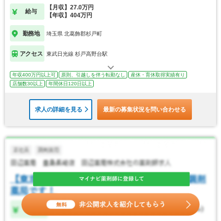
【月収】27.0万円
給与
【年収】404万円
勤務地
埼玉県 北葛飾郡杉戸町
アクセス
東武日光線 杉戸高野台駅
年収400万円以上可
原則、引越しを伴う転勤なし
産休・育休取得実績有り
店舗数30以上
年間休日120日以上
求人の詳細を見る
最新の募集状況を問い合わせる