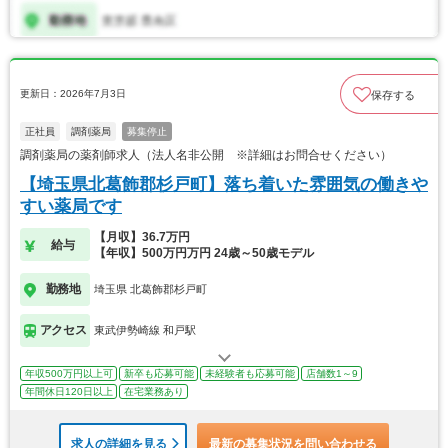
更新日：2026年7月3日
保存する
正社員
調剤薬局
募集停止
調剤薬局の薬剤師求人（法人名非公開 ※詳細はお問合せください）
【埼玉県北葛飾郡杉戸町】落ち着いた雰囲気の働きや
すい薬局です
【月収】36.7万円
給与
【年収】500万円万円 24歳～50歳モデル
勤務地
埼玉県 北葛飾郡杉戸町
アクセス
東武伊勢崎線 和戸駅
年収500万円以上可
新卒も応募可能
未経験者も応募可能
店舗数1～9
年間休日120日以上
在宅業務あり
求人の詳細を見る
最新の募集状況を問い合わせる