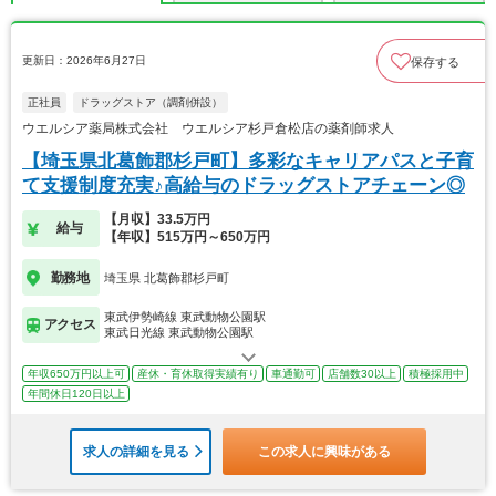
更新日：2026年6月27日
保存する
正社員
ドラッグストア（調剤併設）
ウエルシア薬局株式会社 ウエルシア杉戸倉松店の薬剤師求人
【埼玉県北葛飾郡杉戸町】多彩なキャリアパスと子育
て支援制度充実♪高給与のドラッグストアチェーン◎
【月収】33.5万円
給与
【年収】515万円～650万円
勤務地
埼玉県 北葛飾郡杉戸町
東武伊勢崎線 東武動物公園駅
アクセス
東武日光線 東武動物公園駅
年収650万円以上可
産休・育休取得実績有り
車通勤可
店舗数30以上
積極採用中
年間休日120日以上
求人の詳細を見る
この求人に興味がある