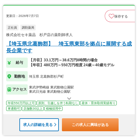
更新日：2026年7月7日
保存する
正社員
調剤薬局
株式会社セキ薬品 杉戸店の薬剤師求人
【埼玉県北葛飾郡】 埼玉県東部を拠点に展開する成
長企業です
【月収】33.1万円～38.6万円8時間の場合
給与
【年収】480万円～550万円程度 24歳～40歳モデル
勤務地
埼玉県 北葛飾郡杉戸町
東武伊勢崎線 東武動物公園駅
アクセス
東武日光線 東武動物公園駅
年収550万円以上可
原則、引越しを伴う転勤なし
産休・育休取得実績有り
車通勤可
店舗数30以上
積極採用中
求人の詳細を見る
この求人に興味がある