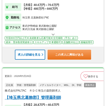
【月収】40.0万円～70.0万円
給与
【年収】480万円～840万円
勤務地
埼玉県 北葛飾郡杉戸町
東武伊勢崎線 東武動物公園駅
アクセス
東武日光線 東武動物公園駅
年収800万円以上可
未経験者も応募可能
住宅補助（手当）あり
産休・育休取得実績有り
スキルアップ
車通勤可
店舗数30以上
積極採用中
求人の詳細を見る
この求人に興味がある
更新日：2026年5月26日
保存する
正社員
学術・管理薬剤師
メディカルライター、 MSL、 DI、学術
募集停止
株式会社PALTAC ＲＤＣ埼玉の薬剤師求人
【埼玉県北葛飾郡】管理薬剤師
【月収】28.8万円～40.0万円