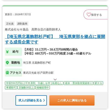
更新日：2026年7月7日
保存する
正社員
調剤薬局
株式会社セキ薬品 高野台店の薬剤師求人
【埼玉県北葛飾郡杉戸町】 埼玉県東部を拠点に展開
する成長企業です
【月収】33.1万円～38.6万円8時間の場合
給与
【年収】480万円～550万円程度 24歳～40歳モデル
勤務地
埼玉県 北葛飾郡杉戸町
アクセス
東武日光線 杉戸高野台駅
年収550万円以上可
原則、引越しを伴う転勤なし
産休・育休取得実績有り
駅チカ
車通勤可
店舗数30以上
積極採用中
求人の詳細を見る
この求人に興味がある