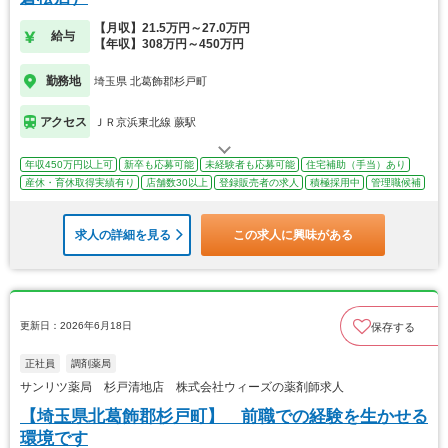
【月収】21.5万円～27.0万円
給与
【年収】308万円～450万円
勤務地
埼玉県 北葛飾郡杉戸町
アクセス
ＪＲ京浜東北線 蕨駅
年収450万円以上可
新卒も応募可能
未経験者も応募可能
住宅補助（手当）あり
産休・育休取得実績有り
店舗数30以上
登録販売者の求人
積極採用中
管理職候補
求人の詳細を見る
この求人に興味がある
更新日：2026年6月18日
保存する
正社員
調剤薬局
サンリツ薬局 杉戸清地店 株式会社ウィーズの薬剤師求人
【埼玉県北葛飾郡杉戸町】 前職での経験を生かせる
環境です