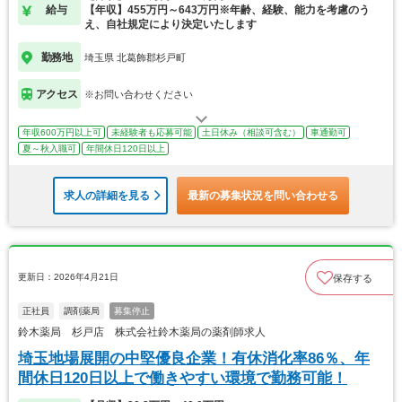
給与
【年収】455万円～643万円※年齢、経験、能力を考慮のう
え、自社規定により決定いたします
勤務地
埼玉県 北葛飾郡杉戸町
アクセス
※お問い合わせください
年収600万円以上可
未経験者も応募可能
土日休み（相談可含む）
車通勤可
夏～秋入職可
年間休日120日以上
求人の詳細を見る
最新の募集状況を問い合わせる
更新日：2026年4月21日
保存する
正社員
調剤薬局
募集停止
鈴木薬局 杉戸店 株式会社鈴木薬局の薬剤師求人
埼玉地場展開の中堅優良企業！有休消化率86％、年
間休日120日以上で働きやすい環境で勤務可能！