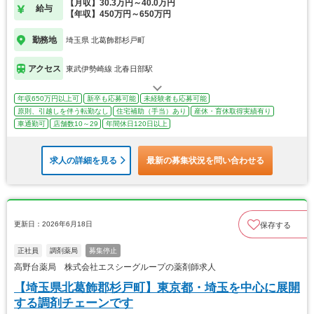
【月収】30.3万円～40.0万円
給与
【年収】450万円～650万円
勤務地
埼玉県 北葛飾郡杉戸町
アクセス
東武伊勢崎線 北春日部駅
年収650万円以上可
新卒も応募可能
未経験者も応募可能
原則、引越しを伴う転勤なし
住宅補助（手当）あり
産休・育休取得実績有り
車通勤可
店舗数10～29
年間休日120日以上
求人の詳細を見る
最新の募集状況を問い合わせる
更新日：2026年6月18日
保存する
正社員
調剤薬局
募集停止
高野台薬局 株式会社エスシーグループの薬剤師求人
【埼玉県北葛飾郡杉戸町】東京都・埼玉を中心に展開
する調剤チェーンです