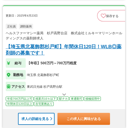
更新日：2025年4月23日
保存する
正社員
調剤薬局
ヘルスファーマシー薬局 杉戸高野台店 株式会社ミルキーマリーンホール
ディングスの薬剤師求人
【埼玉県北葛飾郡杉戸町】年間休日120日！WLB◎薬
剤師の募集です！
給与
【年収】500万円～700万円程度
勤務地
埼玉県 北葛飾郡杉戸町
アクセス
東武日光線 杉戸高野台駅
年収700万円以上可
残業月10ｈ以下
駅チカ
車通勤可
積極採用中
年間休日120日以上
在宅業務あり
求人の詳細を見る
この求人に興味がある