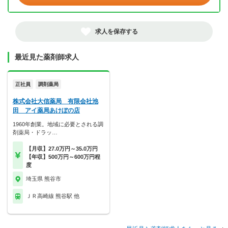
求人を保存する
最近見た薬剤師求人
正社員
調剤薬局
株式会社大信薬局 有限会社池
田 アイ薬局あけぼの店
1960年創業。地域に必要とされる調
剤薬局・ドラッ…
【月収】27.0万円～35.0万円
【年収】500万円～600万円程
度
埼玉県 熊谷市
ＪＲ高崎線 熊谷駅 他