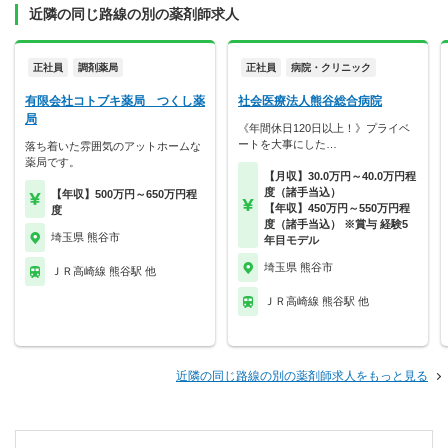
近隣の同じ路線の別の薬剤師求人
正社員
調剤薬局
正社員
病院・クリニック
有限会社コトブキ薬局 つくし薬
社会医療法人熊谷総合病院
局
《年間休日120日以上！》プライベ
ートを大事にした…
落ち着いた雰囲気のアットホームな
薬局です。
【月収】30.0万円～40.0万円程
度（諸手当込）
【年収】500万円～650万円程
【年収】450万円～550万円程
度
度（諸手当込） ※賞与 経験5
埼玉県 熊谷市
年目モデル
埼玉県 熊谷市
ＪＲ高崎線 熊谷駅 他
ＪＲ高崎線 熊谷駅 他
近隣の同じ路線の別の薬剤師求人をもっと見る