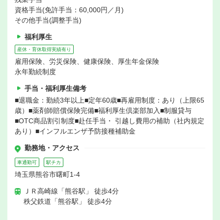
資格手当(免許手当：60,000円／月)
その他手当(調整手当)
福利厚生
産休・育休取得実績有り
雇用保険、労災保険、健康保険、厚生年金保険
永年勤続制度
手当・福利厚生備考
■退職金：勤続3年以上■定年60歳■再雇用制度：あり（上限65
歳）■薬剤師賠償保険完備■福利厚生倶楽部加入■制服貸与
■OTC商品割引制度■赴任手当・ 引越し費用の補助（社内規定
あり）■インフルエンザ予防接種補助金
勤務地・アクセス
車通勤可
駅チカ
埼玉県熊谷市曙町1-4
ＪＲ高崎線「熊谷駅」 徒歩4分
秩父鉄道「熊谷駅」 徒歩4分