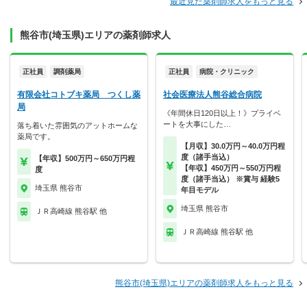
最近見た薬剤師求人をもっと見る
熊谷市(埼玉県)エリアの薬剤師求人
正社員
調剤薬局
正社員
病院・クリニック
有限会社コトブキ薬局 つくし薬
社会医療法人熊谷総合病院
局
《年間休日120日以上！》プライベ
ートを大事にした…
落ち着いた雰囲気のアットホームな
薬局です。
【月収】30.0万円～40.0万円程
度（諸手当込）
【年収】500万円～650万円程
【年収】450万円～550万円程
度
度（諸手当込） ※賞与 経験5
埼玉県 熊谷市
年目モデル
埼玉県 熊谷市
ＪＲ高崎線 熊谷駅 他
ＪＲ高崎線 熊谷駅 他
熊谷市(埼玉県)エリアの薬剤師求人をもっと見る