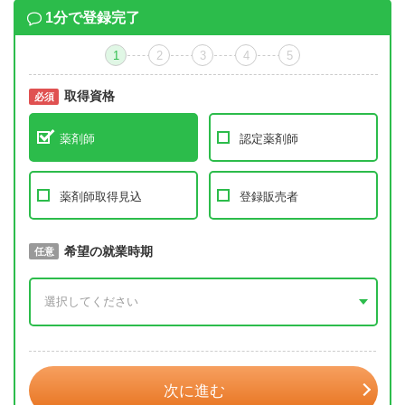
1分で登録完了
1
2
3
4
5
取得資格
必須
必須
薬剤師
認定薬剤師
薬剤師取得見込
登録販売者
取得予定年
希望の就業時期
必須
任意
年 3月
次に進む