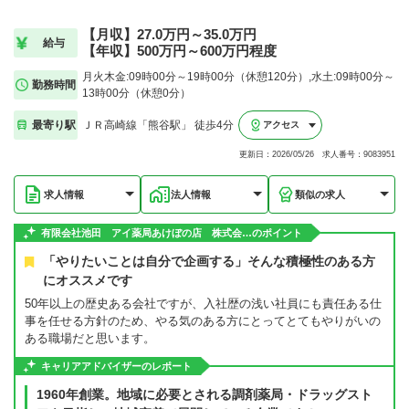
【月収】27.0万円～35.0万円
給与
【年収】500万円～600万円程度
月火木金:09時00分～19時00分（休憩120分）,水土:09時00分～
勤務時間
13時00分（休憩0分）
最寄り駅
ＪＲ高崎線「熊谷駅」 徒歩4分
アクセス
更新日：2026/05/26 求人番号：9083951
求人情報
法人情報
類似の求人
有限会社池田 アイ薬局あけぼの店 株式会…のポイント
「やりたいことは自分で企画する」そんな積極性のある方
にオススメです
50年以上の歴史ある会社ですが、入社歴の浅い社員にも責任ある仕
事を任せる方針のため、やる気のある方にとってとてもやりがいの
ある職場だと思います。
キャリアアドバイザーのレポート
1960年創業。地域に必要とされる調剤薬局・ドラッグスト