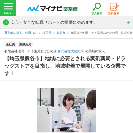
!
安心・安全な転職サポートの提供に努めます。
薬剤師の求人・転職TOP
埼玉県
熊谷市
有限会社池田 アイ薬局あけぼの店 株式会社
正社員
調剤薬局
有限会社池田 アイ薬局あけぼの店
株式会社大信薬局
の薬剤師求人
【埼玉県熊谷市】地域に必要とされる調剤薬局・ドラ
ッグストアを目指し、地域密着で展開している企業で
す！