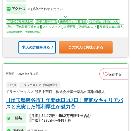
アクセス
※お問い合わせください
年収450万円以上可
新卒も応募可能
未経験者も応募可能
住宅補助（手当）あり
産休・育休取得実績有り
スキルアップ
車通勤可
店舗数30以上
登録販売者の求人
積極採用中
管理職候補
求人の詳細を見る
この求人に興味がある
更新日：2026年6月18日
保存する
正社員
ドラッグストア（調剤併設）
ドラッグセイムス 熊谷中西店 株式会社富士薬品の薬剤師求人
【埼玉県熊谷市】年間休日117日！豊富なキャリアパ
スと充実した福利厚生が魅力◎
【月収】34.4万円～59.2万円諸手当含む
給与
【年収】487万円～849万円