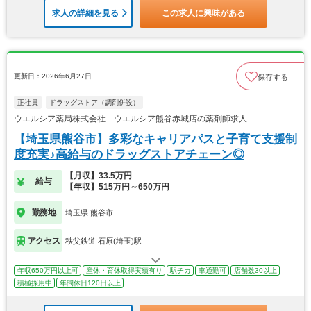
求人の詳細を見る
この求人に興味がある
更新日：2026年6月27日
保存する
正社員
ドラッグストア（調剤併設）
ウエルシア薬局株式会社 ウエルシア熊谷赤城店の薬剤師求人
【埼玉県熊谷市】多彩なキャリアパスと子育て支援制
度充実♪高給与のドラッグストアチェーン◎
【月収】33.5万円
給与
【年収】515万円～650万円
勤務地
埼玉県 熊谷市
アクセス
秩父鉄道 石原(埼玉)駅
年収650万円以上可
産休・育休取得実績有り
駅チカ
車通勤可
店舗数30以上
積極採用中
年間休日120日以上