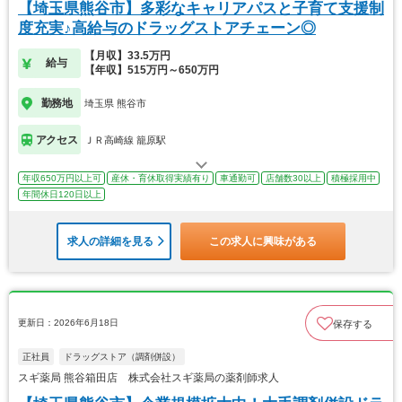
【埼玉県熊谷市】多彩なキャリアパスと子育て支援制
度充実♪高給与のドラッグストアチェーン◎
【月収】33.5万円
給与
【年収】515万円～650万円
勤務地
埼玉県 熊谷市
アクセス
ＪＲ高崎線 籠原駅
年収650万円以上可
産休・育休取得実績有り
車通勤可
店舗数30以上
積極採用中
年間休日120日以上
求人の詳細を見る
この求人に興味がある
更新日：2026年6月18日
保存する
正社員
ドラッグストア（調剤併設）
スギ薬局 熊谷箱田店 株式会社スギ薬局の薬剤師求人