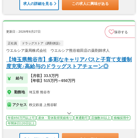
求人の詳細を見る
この求人に興味がある
更新日：2026年6月27日
保存する
正社員
ドラッグストア（調剤併設）
ウエルシア薬局株式会社 ウエルシア熊谷箱田店の薬剤師求人
【埼玉県熊谷市】多彩なキャリアパスと子育て支援制
度充実♪高給与のドラッグストアチェーン◎
【月収】33.5万円
給与
【年収】515万円～650万円
勤務地
埼玉県 熊谷市
アクセス
秩父鉄道 上熊谷駅
年収650万円以上可
産休・育休取得実績有り
車通勤可
店舗数30以上
積極採用中
年間休日120日以上