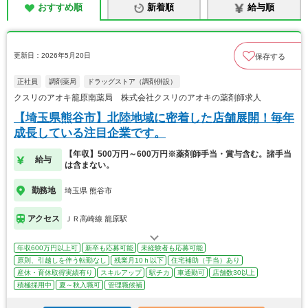
おすすめ順
新着順
給与順
更新日：2026年5月20日
保存する
正社員
調剤薬局
ドラッグストア（調剤併設）
クスリのアオキ籠原南薬局 株式会社クスリのアオキの薬剤師求人
【埼玉県熊谷市】北陸地域に密着した店舗展開！毎年
成長している注目企業です。
【年収】500万円～600万円※薬剤師手当・賞与含む。諸手当
給与
は含まない。
勤務地
埼玉県 熊谷市
アクセス
ＪＲ高崎線 籠原駅
年収600万円以上可
新卒も応募可能
未経験者も応募可能
原則、引越しを伴う転勤なし
残業月10ｈ以下
住宅補助（手当）あり
産休・育休取得実績有り
スキルアップ
駅チカ
車通勤可
店舗数30以上
積極採用中
夏～秋入職可
管理職候補