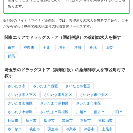
紹介してしまうこともあるためサイトには求人情報が掲載されないことも
あります。
薬剤師のサイト「マイナビ薬剤師」では、希望通りの求人を無料でご紹介。大手
だから安心！厚生労働大臣認可の転職支援サービスです。
関東エリアでドラッグストア（調剤併設）の薬剤師求人を探す
東京
神奈川
千葉
埼玉
茨城
栃木
山梨
群馬
埼玉県のドラッグストア（調剤併設）の薬剤師求人を市区町村で
探す
さいたま市
さいたま市西区
さいたま市北区
さいたま市大宮区
さいたま市見沼区
さいたま市中央区
さいたま市桜区
さいたま市浦和区
さいたま市南区
さいたま市緑区
さいたま市岩槻区
川越市
熊谷市
川口市
行田市
所沢市
飯能市
加須市
本庄市
東松山市
春日部市
狭山市
羽生市
鴻巣市
深谷市
上尾市