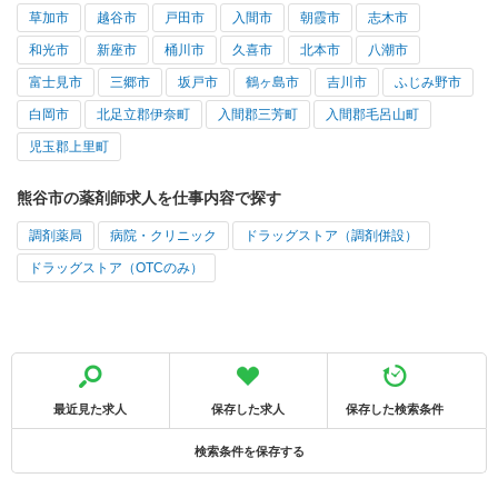
草加市
越谷市
戸田市
入間市
朝霞市
志木市
和光市
新座市
桶川市
久喜市
北本市
八潮市
富士見市
三郷市
坂戸市
鶴ヶ島市
吉川市
ふじみ野市
白岡市
北足立郡伊奈町
入間郡三芳町
入間郡毛呂山町
児玉郡上里町
熊谷市の薬剤師求人を仕事内容で探す
調剤薬局
病院・クリニック
ドラッグストア（調剤併設）
ドラッグストア（OTCのみ）
最近見た求人
保存した求人
保存した検索条件
検索条件を保存する