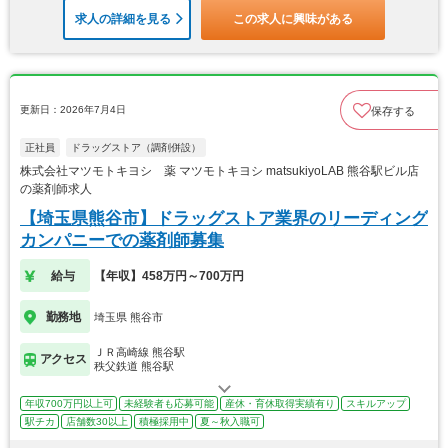
求人の詳細を見る
この求人に興味がある
更新日：2026年7月4日
保存する
正社員
ドラッグストア（調剤併設）
株式会社マツモトキヨシ 薬 マツモトキヨシ matsukiyoLAB 熊谷駅ビル店
の薬剤師求人
【埼玉県熊谷市】ドラッグストア業界のリーディング
カンパニーでの薬剤師募集
給与
【年収】458万円～700万円
勤務地
埼玉県 熊谷市
ＪＲ高崎線 熊谷駅
アクセス
秩父鉄道 熊谷駅
年収700万円以上可
未経験者も応募可能
産休・育休取得実績有り
スキルアップ
駅チカ
店舗数30以上
積極採用中
夏～秋入職可