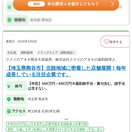
更新日：2026年3月6日
保存する
正社員
調剤薬局
ドラッグストア（調剤併設）
クスリのアオキ熊谷大原薬局 株式会社クスリのアオキの薬剤師求人
【埼玉県熊谷市】北陸地域に密着した店舗展開！毎年
成長している注目企業です。
【年収】500万円～600万円※薬剤師手当・賞与含む。諸手当
給与
は含まない。
勤務地
埼玉県 熊谷市
アクセス
秩父鉄道 石原(埼玉)駅
年収600万円以上可
新卒も応募可能
未経験者も応募可能
原則、引越しを伴う転勤なし
残業月10ｈ以下
住宅補助（手当）あり