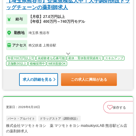
【埼玉県熊谷市】企業規模拡大中！大手調剤併設ドラ
ッグチェーンの薬剤師求人
【月収】27.0万円以上
給与
【年収】400万円～740万円モデル
勤務地
埼玉県 熊谷市
アクセス
秩父鉄道 上熊谷駅
年収700万円以上可
未経験者も応募可能
産休・育休取得実績有り
スキルアップ
店舗数30以上
積極採用中
WEB面接OK
求人の詳細を見る
この求人に興味がある
更新日：2026年6月18日
保存する
パート・アルバイト
ドラッグストア（調剤併設）
株式会社マツモトキヨシ 薬 マツモトキヨシ matsukiyoLAB 熊谷駅ビル店
の薬剤師求人