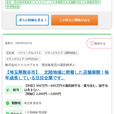
産休・育休取得実績有り
スキルアップ
車通勤可
店舗数30以上
積極採用中
管理職候補
求人の詳細を見る
この求人に興味がある
更新日：2025年5月7日
保存する
正社員
パート・アルバイト
ドラッグストア（調剤併設）
ドラッグストア（OTCのみ）
株式会社クスリのアオキ 熊谷銀座店の薬剤師求人
【埼玉県熊谷市】 北陸地域に密着した店舗展開！毎
年成長している注目企業です。
【年収】500万円～600万円※薬剤師手当・賞与含む。諸手当
給与
は含まない。
【時給】2,000円～3,000円
勤務地
埼玉県 熊谷市
ＪＲ高崎線 熊谷駅
アクセス