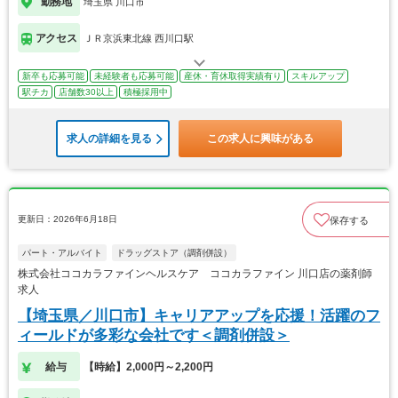
勤務地
埼玉県 川口市
アクセス
ＪＲ京浜東北線 西川口駅
新卒も応募可能
未経験者も応募可能
産休・育休取得実績有り
スキルアップ
駅チカ
店舗数30以上
積極採用中
求人の詳細を見る
この求人に興味がある
更新日：2026年6月18日
保存する
パート・アルバイト
ドラッグストア（調剤併設）
株式会社ココカラファインヘルスケア ココカラファイン 川口店の薬剤師
求人
【埼玉県／川口市】キャリアアップを応援！活躍のフ
ィールドが多彩な会社です＜調剤併設＞
給与
【時給】2,000円～2,200円