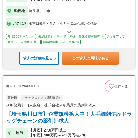
勤務地
埼玉県 川口市
アクセス
都営日暮里・舎人ライナー 見沼代親水公園駅
年収700万円以上可
未経験者も応募可能
産休・育休取得実績有り
スキルアップ
駅チカ
店舗数30以上
積極採用中
WEB面接OK
求人の詳細を見る
この求人に興味がある
更新日：2026年6月18日
保存する
正社員
ドラッグストア（調剤併設）
スギ薬局 川口末広店 株式会社スギ薬局の薬剤師求人
【埼玉県川口市】企業規模拡大中！大手調剤併設ドラ
ッグチェーンの薬剤師求人
【月収】27.0万円以上
給与
【年収】400万円～740万円モデル