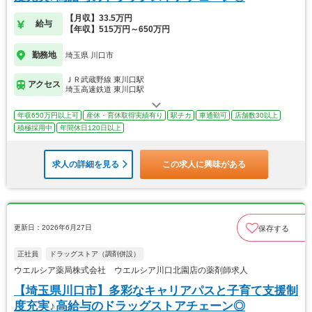
【月収】33.5万円
給与
【年収】515万円～650万円
勤務地
埼玉県 川口市
ＪＲ武蔵野線 東川口駅
アクセス
埼玉高速鉄道 東川口駅
年収650万円以上可
産休・育休取得実績有り
駅チカ
車通勤可
店舗数30以上
積極採用中
年間休日120日以上
求人の詳細を見る
この求人に興味がある
更新日：2026年6月27日
保存する
正社員
ドラッグストア（調剤併設）
ウエルシア薬局株式会社 ウエルシア川口北園店の薬剤師求人
【埼玉県川口市】多彩なキャリアパスと子育て支援制
度充実♪高給与のドラッグストアチェーン◎