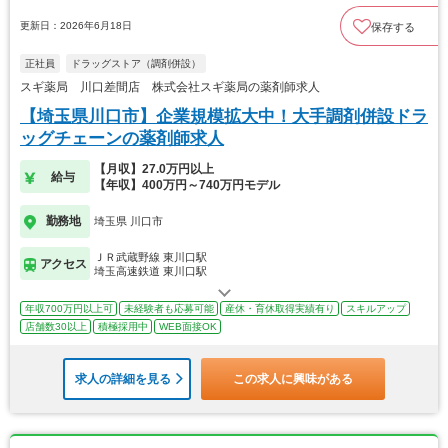
更新日：2026年6月18日
保存する
正社員
ドラッグストア（調剤併設）
スギ薬局 川口差間店 株式会社スギ薬局の薬剤師求人
【埼玉県川口市】企業規模拡大中！大手調剤併設ドラ
ッグチェーンの薬剤師求人
【月収】27.0万円以上
給与
【年収】400万円～740万円モデル
勤務地
埼玉県 川口市
ＪＲ武蔵野線 東川口駅
アクセス
埼玉高速鉄道 東川口駅
年収700万円以上可
未経験者も応募可能
産休・育休取得実績有り
スキルアップ
店舗数30以上
積極採用中
WEB面接OK
求人の詳細を見る
この求人に興味がある