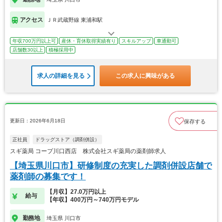
アクセス
ＪＲ武蔵野線 東浦和駅
年収700万円以上可
産休・育休取得実績有り
スキルアップ
車通勤可
店舗数30以上
積極採用中
求人の詳細を見る
この求人に興味がある
更新日：2026年6月18日
保存する
正社員
ドラッグストア（調剤併設）
スギ薬局 コープ川口西店 株式会社スギ薬局の薬剤師求人
【埼玉県川口市】研修制度の充実した調剤併設店舗で
薬剤師の募集です！
【月収】27.0万円以上
給与
【年収】400万円～740万円モデル
勤務地
埼玉県 川口市