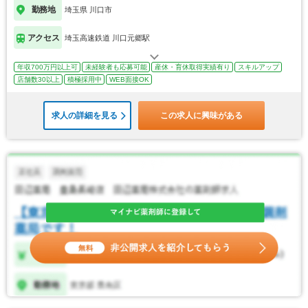
勤務地
埼玉県 川口市
アクセス
埼玉高速鉄道 川口元郷駅
年収700万円以上可
未経験者も応募可能
産休・育休取得実績有り
スキルアップ
店舗数30以上
積極採用中
WEB面接OK
求人の詳細を見る
この求人に興味がある