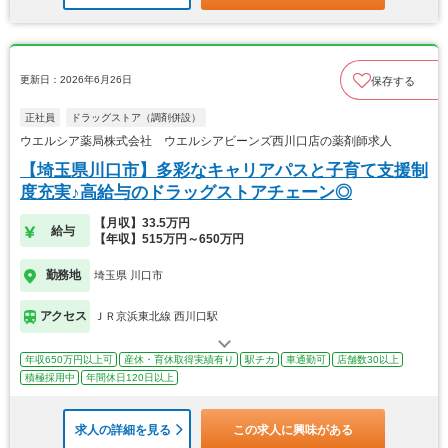
更新日：2026年6月26日
保存する
正社員
ドラッグストア（調剤併設）
ウエルシア薬局株式会社 ウエルシアビーンズ西川口店の薬剤師求人
【埼玉県川口市】多彩なキャリアパスと子育て支援制
度充実♪高給与のドラッグストアチェーン◎
【月収】33.5万円
給与
【年収】515万円～650万円
勤務地
埼玉県 川口市
アクセス
ＪＲ京浜東北線 西川口駅
年収650万円以上可
産休・育休取得実績有り
駅チカ
車通勤可
店舗数30以上
積極採用中
年間休日120日以上
求人の詳細を見る
この求人に興味がある