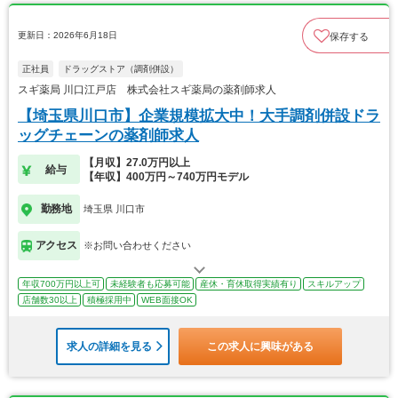
更新日：2026年6月18日
保存する
正社員
ドラッグストア（調剤併設）
スギ薬局 川口江戸店 株式会社スギ薬局の薬剤師求人
【埼玉県川口市】企業規模拡大中！大手調剤併設ドラ
ッグチェーンの薬剤師求人
【月収】27.0万円以上
給与
【年収】400万円～740万円モデル
勤務地
埼玉県 川口市
アクセス
※お問い合わせください
年収700万円以上可
未経験者も応募可能
産休・育休取得実績有り
スキルアップ
店舗数30以上
積極採用中
WEB面接OK
求人の詳細を見る
この求人に興味がある