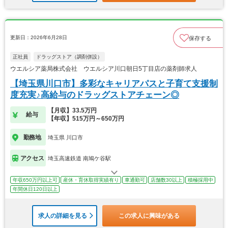
更新日：2026年6月28日
保存する
正社員
ドラッグストア（調剤併設）
ウエルシア薬局株式会社 ウエルシア川口朝日5丁目店の薬剤師求人
【埼玉県川口市】多彩なキャリアパスと子育て支援制
度充実♪高給与のドラッグストアチェーン◎
【月収】33.5万円
給与
【年収】515万円～650万円
勤務地
埼玉県 川口市
アクセス
埼玉高速鉄道 南鳩ケ谷駅
年収650万円以上可
産休・育休取得実績有り
車通勤可
店舗数30以上
積極採用中
年間休日120日以上
求人の詳細を見る
この求人に興味がある