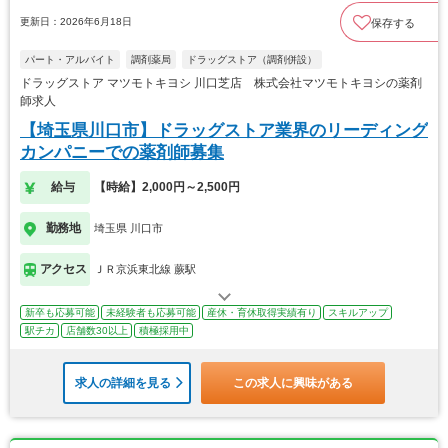
更新日：2026年6月18日
保存する
パート・アルバイト
調剤薬局
ドラッグストア（調剤併設）
ドラッグストア マツモトキヨシ 川口芝店 株式会社マツモトキヨシの薬剤
師求人
【埼玉県川口市】ドラッグストア業界のリーディング
カンパニーでの薬剤師募集
給与
【時給】2,000円～2,500円
勤務地
埼玉県 川口市
アクセス
ＪＲ京浜東北線 蕨駅
新卒も応募可能
未経験者も応募可能
産休・育休取得実績有り
スキルアップ
駅チカ
店舗数30以上
積極採用中
求人の詳細を見る
この求人に興味がある