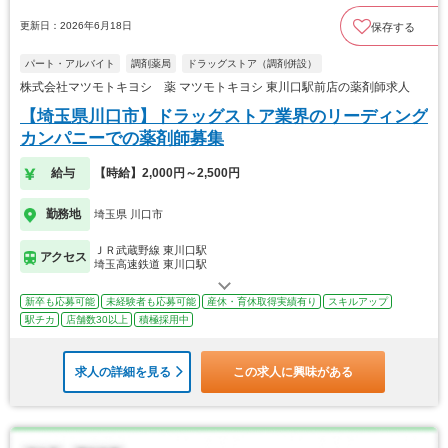
更新日：2026年6月18日
保存する
パート・アルバイト
調剤薬局
ドラッグストア（調剤併設）
株式会社マツモトキヨシ 薬 マツモトキヨシ 東川口駅前店の薬剤師求人
【埼玉県川口市】ドラッグストア業界のリーディング
カンパニーでの薬剤師募集
給与
【時給】2,000円～2,500円
勤務地
埼玉県 川口市
ＪＲ武蔵野線 東川口駅
アクセス
埼玉高速鉄道 東川口駅
新卒も応募可能
未経験者も応募可能
産休・育休取得実績有り
スキルアップ
駅チカ
店舗数30以上
積極採用中
求人の詳細を見る
この求人に興味がある