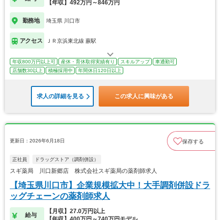
【年収】492万円～846万円
勤務地
埼玉県 川口市
アクセス
ＪＲ京浜東北線 蕨駅
年収800万円以上可
産休・育休取得実績有り
スキルアップ
車通勤可
店舗数30以上
積極採用中
年間休日120日以上
求人の詳細を見る
この求人に興味がある
更新日：2026年6月18日
保存する
正社員
ドラッグストア（調剤併設）
スギ薬局 川口新郷店 株式会社スギ薬局の薬剤師求人
【埼玉県川口市】企業規模拡大中！大手調剤併設ドラ
ッグチェーンの薬剤師求人
【月収】27.0万円以上
給与
【年収】400万円～740万円モデル