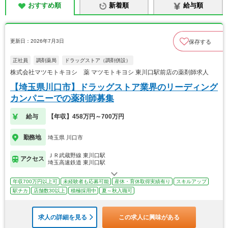
おすすめ順
新着順
給与順
更新日：2026年7月3日
保存する
正社員
調剤薬局
ドラッグストア（調剤併設）
株式会社マツモトキヨシ 薬 マツモトキヨシ 東川口駅前店の薬剤師求人
【埼玉県川口市】ドラッグストア業界のリーディング
カンパニーでの薬剤師募集
給与
【年収】458万円～700万円
勤務地
埼玉県 川口市
ＪＲ武蔵野線 東川口駅
アクセス
埼玉高速鉄道 東川口駅
年収700万円以上可
未経験者も応募可能
産休・育休取得実績有り
スキルアップ
駅チカ
店舗数30以上
積極採用中
夏～秋入職可
求人の詳細を見る
この求人に興味がある