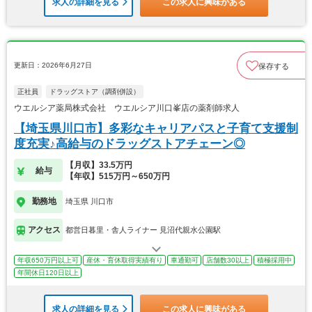
求人の詳細を見る
この求人に興味がある
更新日：2026年6月27日
保存する
正社員
ドラッグストア（調剤併設）
ウエルシア薬局株式会社 ウエルシア川口峯店の薬剤師求人
【埼玉県川口市】多彩なキャリアパスと子育て支援制
度充実♪高給与のドラッグストアチェーン◎
【月収】33.5万円
給与
【年収】515万円～650万円
勤務地
埼玉県 川口市
アクセス
都営日暮里・舎人ライナー 見沼代親水公園駅
年収650万円以上可
産休・育休取得実績有り
車通勤可
店舗数30以上
積極採用中
年間休日120日以上
求人の詳細を見る
この求人に興味がある