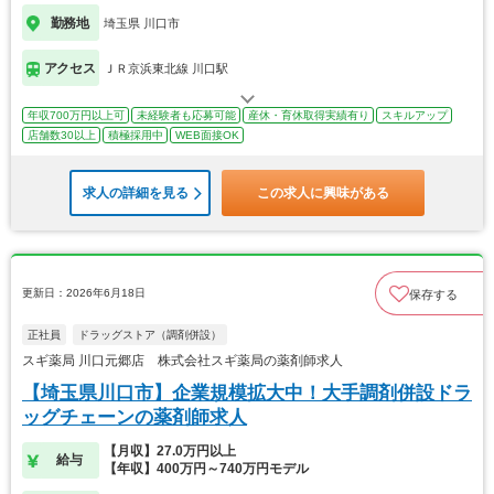
勤務地
埼玉県 川口市
アクセス
ＪＲ京浜東北線 川口駅
年収700万円以上可
未経験者も応募可能
産休・育休取得実績有り
スキルアップ
店舗数30以上
積極採用中
WEB面接OK
求人の詳細を見る
この求人に興味がある
更新日：2026年6月18日
保存する
正社員
ドラッグストア（調剤併設）
スギ薬局 川口元郷店 株式会社スギ薬局の薬剤師求人
【埼玉県川口市】企業規模拡大中！大手調剤併設ドラ
ッグチェーンの薬剤師求人
【月収】27.0万円以上
給与
【年収】400万円～740万円モデル