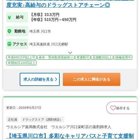
度充実♪高給与のドラッグストアチェーン◎
【月収】33.5万円
給与
【年収】515万円～650万円
勤務地
埼玉県 川口市
アクセス
埼玉高速鉄道 川口元郷駅
年収650万円以上可
産休・育休取得実績有り
車通勤可
店舗数30以上
積極採用中
年間休日120日以上
求人の詳細を見る
この求人に興味がある
更新日：2026年6月27日
保存する
正社員
ドラッグストア（調剤併設）
ウエルシア薬局株式会社 ウエルシア川口栄町店の薬剤師求人
【埼玉県川口市】多彩なキャリアパスと子育て支援制