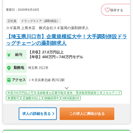
更新日：2026年6月18日
保存する
正社員
ドラッグストア（調剤併設）
スギ薬局 上青木店 株式会社スギ薬局の薬剤師求人
【埼玉県川口市】企業規模拡大中！大手調剤併設ドラ
ッグチェーンの薬剤師求人
【月収】27.0万円以上
給与
【年収】400万円～740万円モデル
勤務地
埼玉県 川口市
アクセス
ＪＲ京浜東北線 西川口駅
年収700万円以上可
未経験者も応募可能
産休・育休取得実績有り
スキルアップ
車通勤可
店舗数30以上
積極採用中
WEB面接OK
求人の詳細を見る
この求人に興味がある