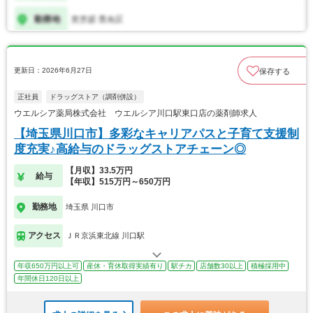
更新日：2026年6月27日
保存する
正社員
ドラッグストア（調剤併設）
ウエルシア薬局株式会社 ウエルシア川口駅東口店の薬剤師求人
【埼玉県川口市】多彩なキャリアパスと子育て支援制
度充実♪高給与のドラッグストアチェーン◎
【月収】33.5万円
給与
【年収】515万円～650万円
勤務地
埼玉県 川口市
アクセス
ＪＲ京浜東北線 川口駅
年収650万円以上可
産休・育休取得実績有り
駅チカ
店舗数30以上
積極採用中
年間休日120日以上