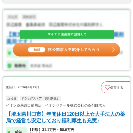
更新日：2026年6月19日
保存する
正社員
ドラッグストア（調剤併設）
イオン薬局川口前川店 イオンリテール株式会社の薬剤師求人
【埼玉県川口市】年間休日120日以上☆大手法人の薬
局で経営も安定しており福利厚生も充実♪
【月収】31.1万円～58.0万円
給与