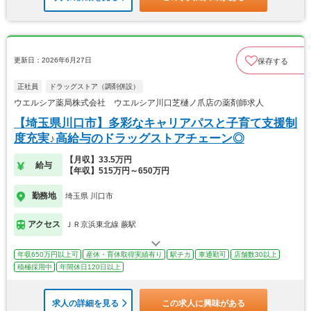
更新日：2026年6月27日
保存する
正社員
ドラッグストア（調剤併設）
ウエルシア薬局株式会社 ウエルシア川口芝樋ノ爪店の薬剤師求人
【埼玉県川口市】多彩なキャリアパスと子育て支援制
度充実♪高給与のドラッグストアチェーン◎
【月収】33.5万円
給与
【年収】515万円～650万円
勤務地
埼玉県 川口市
アクセス
ＪＲ京浜東北線 蕨駅
年収650万円以上可
産休・育休取得実績有り
駅チカ
車通勤可
店舗数30以上
積極採用中
年間休日120日以上
求人の詳細を見る
この求人に興味がある