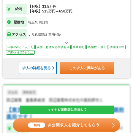
【月収】33.5万円
給与
【年収】515万円～650万円
勤務地
埼玉県 川口市
アクセス
ＪＲ武蔵野線 東浦和駅
年収650万円以上可
産休・育休取得実績有り
車通勤可
店舗数30以上
積極採用中
年間休日120日以上
求人の詳細を見る
この求人に興味がある