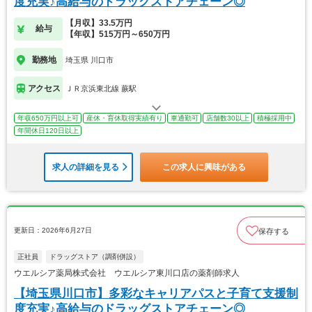
度充実♪高給与のドラッグストアチェーン◎
【月収】33.5万円
給与
【年収】515万円～650万円
勤務地
埼玉県 川口市
アクセス
ＪＲ京浜東北線 蕨駅
年収650万円以上可
産休・育休取得実績有り
車通勤可
店舗数30以上
積極採用中
年間休日120日以上
求人の詳細を見る
この求人に興味がある
更新日：2026年6月27日
保存する
正社員
ドラッグストア（調剤併設）
ウエルシア薬局株式会社 ウエルシア東川口店の薬剤師求人
【埼玉県川口市】多彩なキャリアパスと子育て支援制
度充実♪高給与のドラッグストアチェーン◎