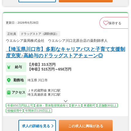
更新日：2026年6月28日
保存する
正社員
ドラッグストア（調剤併設）
ウエルシア薬局株式会社 ウエルシア川口北原台店の薬剤師求人
【埼玉県川口市】多彩なキャリアパスと子育て支援制
度充実♪高給与のドラッグストアチェーン◎
【月収】33.5万円
給与
【年収】515万円～650万円
勤務地
埼玉県 川口市
ＪＲ武蔵野線 東川口駅
アクセス
埼玉高速鉄道 東川口駅
年収650万円以上可
産休・育休取得実績有り
駅チカ
車通勤可
店舗数30以上
積極採用中
年間休日120日以上
求人の詳細を見る
この求人に興味がある