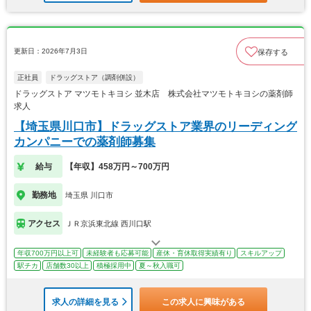
更新日：2026年7月3日
保存する
正社員
ドラッグストア（調剤併設）
ドラッグストア マツモトキヨシ 並木店 株式会社マツモトキヨシの薬剤師
求人
【埼玉県川口市】ドラッグストア業界のリーディング
カンパニーでの薬剤師募集
給与
【年収】458万円～700万円
勤務地
埼玉県 川口市
アクセス
ＪＲ京浜東北線 西川口駅
年収700万円以上可
未経験者も応募可能
産休・育休取得実績有り
スキルアップ
駅チカ
店舗数30以上
積極採用中
夏～秋入職可
求人の詳細を見る
この求人に興味がある