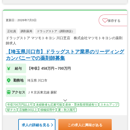
更新日：2026年7月3日
保存する
正社員
調剤薬局
ドラッグストア（調剤併設）
ドラッグストア マツモトキヨシ 川口芝店 株式会社マツモトキヨシの薬剤
師求人
【埼玉県川口市】ドラッグストア業界のリーディング
カンパニーでの薬剤師募集
給与
【年収】458万円～700万円
勤務地
埼玉県 川口市
アクセス
ＪＲ京浜東北線 蕨駅
年収700万円以上可
未経験者も応募可能
産休・育休取得実績有り
スキルアップ
駅チカ
店舗数30以上
積極採用中
夏～秋入職可
求人の詳細を見る
この求人に興味がある