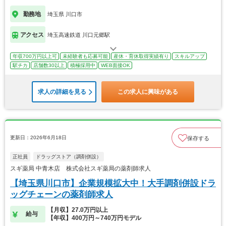
勤務地
埼玉県 川口市
アクセス
埼玉高速鉄道 川口元郷駅
年収700万円以上可
未経験者も応募可能
産休・育休取得実績有り
スキルアップ
駅チカ
店舗数30以上
積極採用中
WEB面接OK
求人の詳細を見る
この求人に興味がある
更新日：2026年6月18日
保存する
正社員
ドラッグストア（調剤併設）
スギ薬局 中青木店 株式会社スギ薬局の薬剤師求人
【埼玉県川口市】企業規模拡大中！大手調剤併設ドラ
ッグチェーンの薬剤師求人
【月収】27.0万円以上
給与
【年収】400万円～740万円モデル