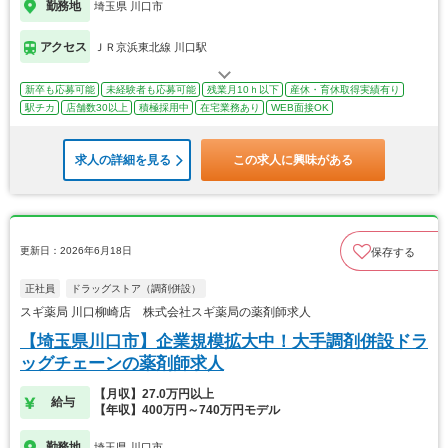
勤務地
埼玉県 川口市
アクセス
ＪＲ京浜東北線 川口駅
新卒も応募可能
未経験者も応募可能
残業月10ｈ以下
産休・育休取得実績有り
駅チカ
店舗数30以上
積極採用中
在宅業務あり
WEB面接OK
求人の詳細を見る
この求人に興味がある
更新日：2026年6月18日
保存する
正社員
ドラッグストア（調剤併設）
スギ薬局 川口柳崎店 株式会社スギ薬局の薬剤師求人
【埼玉県川口市】企業規模拡大中！大手調剤併設ドラ
ッグチェーンの薬剤師求人
【月収】27.0万円以上
給与
【年収】400万円～740万円モデル
勤務地
埼玉県 川口市