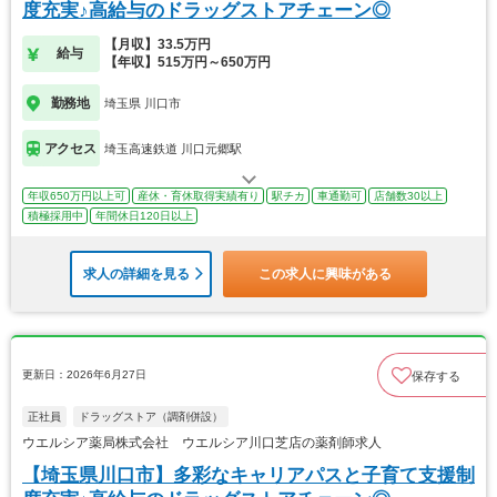
度充実♪高給与のドラッグストアチェーン◎
【月収】33.5万円
給与
【年収】515万円～650万円
勤務地
埼玉県 川口市
アクセス
埼玉高速鉄道 川口元郷駅
年収650万円以上可
産休・育休取得実績有り
駅チカ
車通勤可
店舗数30以上
積極採用中
年間休日120日以上
求人の詳細を見る
この求人に興味がある
更新日：2026年6月27日
保存する
正社員
ドラッグストア（調剤併設）
ウエルシア薬局株式会社 ウエルシア川口芝店の薬剤師求人
【埼玉県川口市】多彩なキャリアパスと子育て支援制