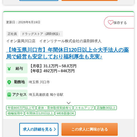
更新日：2026年6月19日
保存する
正社員
ドラッグストア（調剤併設）
イオン薬局川口店 イオンリテール株式会社の薬剤師求人
【埼玉県川口市】年間休日120日以上☆大手法人の薬
局で経営も安定しており福利厚生も充実♪
【月収】31.1万円～58.0万円
給与
【年収】492万円～846万円
勤務地
埼玉県 川口市
アクセス
埼玉高速鉄道 鳩ケ谷駅
年収800万円以上可
産休・育休取得実績有り
スキルアップ
店舗数30以上
積極採用中
年間休日120日以上
WEB面接OK
求人の詳細を見る
この求人に興味がある