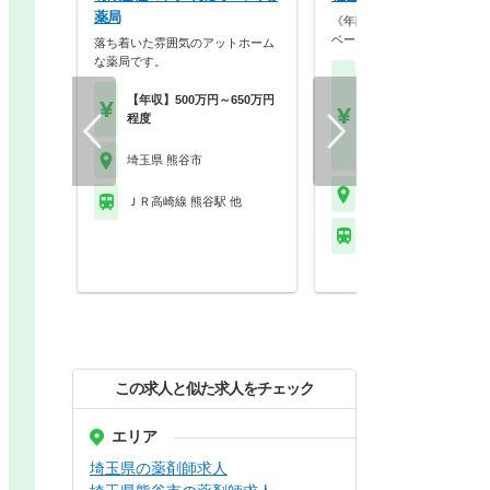
薬局
《年間休日120日以上！》プ
ベートを大事にした…
落ち着いた雰囲気のアットホーム
な薬局です。
【月収】30.0万円～40.
円程度（諸手当込）
【年収】500万円～650万円
【年収】450万円～55
程度
程度（諸手当込） ※賞
験5年目モデル
埼玉県 熊谷市
埼玉県 熊谷市
ＪＲ高崎線 熊谷駅 他
ＪＲ高崎線 熊谷駅 他
この求人と似た求人をチェック
エリア
埼玉県の薬剤師求人