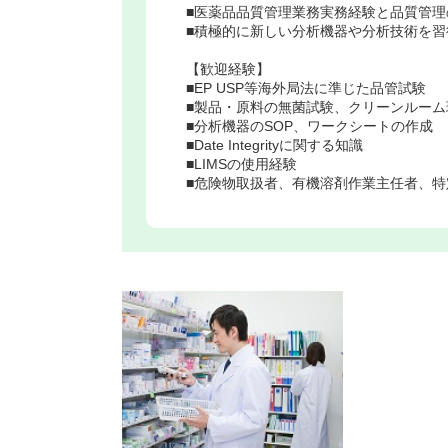
■医薬品品質管理業務実務経験と品質管理
■積極的に新しい分析機器や分析技術を習
【歓迎経験】
■EP USP等海外局法に準じた品管試験
■製品・原料の無菌試験、クリーンルー
■分析機器のSOP、ワークシートの作成
■Date Integrityに関する知識
■LIMSの使用経験
■危険物取扱者、有機溶剤作業主任者、