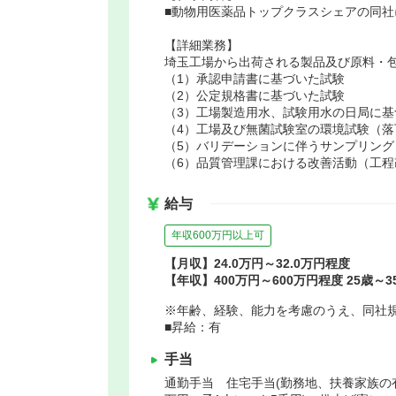
■動物用医薬品トップクラスシェアの同
【詳細業務】
埼玉工場から出荷される製品及び原料・
（1）承認申請書に基づいた試験
（2）公定規格書に基づいた試験
（3）工場製造用水、試験用水の日局に基
（4）工場及び無菌試験室の環境試験（
（5）バリデーションに伴うサンプリング
（6）品質管理課における改善活動（工
給与
年収600万円以上可
【月収】24.0万円～32.0万円程度
【年収】400万円～600万円程度 25歳～
※年齢、経験、能力を考慮のうえ、同社
■昇給：有
手当
通勤手当 住宅手当(勤務地、扶養家族の