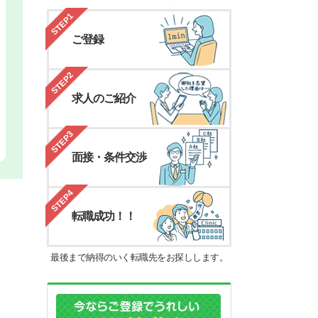
STEP1
ご登録
STEP2
求人のご紹介
STEP3
面接・条件交渉
STEP4
転職成功！！
最後まで納得のいく転職先をお探しします。