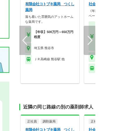
有限会社コトブキ薬局 つくし
社会医療法人熊谷総合病院
薬局
《年間休日120日以上！》プ
ベートを大事にした…
落ち着いた雰囲気のアットホーム
な薬局です。
【月収】30.0万円～40.
円程度（諸手当込）
【年収】500万円～650万円
【年収】450万円～55
程度
程度（諸手当込） ※賞
験5年目モデル
埼玉県 熊谷市
埼玉県 熊谷市
ＪＲ高崎線 熊谷駅 他
ＪＲ高崎線 熊谷駅 他
近隣の同じ路線の別の薬剤師求人
正社員
調剤薬局
正社員
病院・クリニッ
有限会社コトブキ薬局 つくし
社会医療法人熊谷総合病院