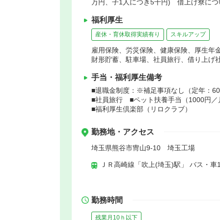
万円、子1人につき5千円) 借上げ寮につ
福利厚生
産休・育休取得実績有り
スキルアップ
雇用保険、労災保険、健康保険、厚生年
財形貯蓄、駐車場、社員旅行、借り上げ
手当・福利厚生備考
■退職金制度：※補足事項なし（定年：6
■社員旅行 ■ペット扶養手当（1000円／
■福利厚生倶楽部（リロクラブ）
勤務地・アクセス
埼玉県熊谷市冑山9-10 埼玉工場
ＪＲ高崎線「吹上(埼玉)駅」 バス・車1
勤務時間
残業月10ｈ以下