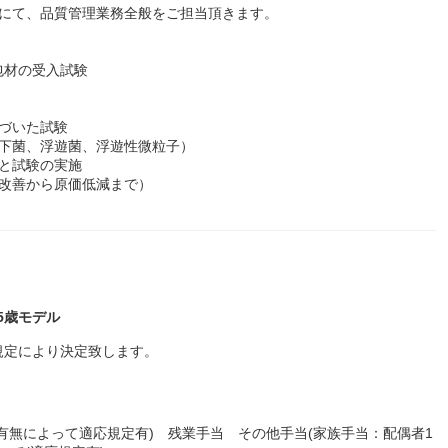
社にて、品質管理業務全般をご担当頂きます。
包材の受入試験
づいた試験
落下菌、浮遊菌、浮遊性微粒子）
と試験の実施
程改善から原価低減まで）
35歳モデル
規定により決定致します。
有無によって適応規定有) 残業手当 その他手当(家族手当：配偶者1