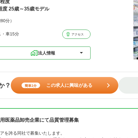
円程度
程度 25歳～35歳モデル
憩80分）
ス・車15分
アクセス
法人情報
か？
この求人に興味がある
簡単1分
用医薬品卸売企業にて品質管理募集
アを誇る同社で募集いたします。