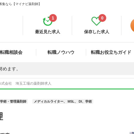
・募集なら【マイナビ薬剤師】
1
0
最近見た求人
保存した求人
転職相談会
転職ノウハウ
転職お役立ちガイド
努めます。
株式会社 埼玉工場の薬剤師求人
学術・管理薬剤師
メディカルライター、 MSL、 DI、学術
理