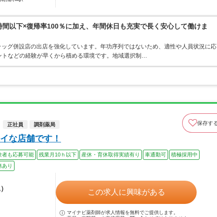
0時間以下×復帰率100％に加え、年間休日も充実で長く安心して働けま
ラッグ併設店の出店を強化しています。年功序列ではないため、適性や人員状況に応
ントなどの経験が早くから積める環境です。地域選択制…
保存す
正社員
調剤薬局
イな店舗です！
験者も応募可能
残業月10ｈ以下
産休・育休取得実績有り
車通勤可
積極採用中
務あり
込）
この求人に興味がある
マイナビ薬剤師が求人情報を無料でご提供します。