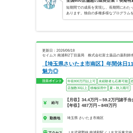
全国600店舗超の成長企業！長期
短期間での成長を実現し、長期間にわた
あります。独自の多種多様なプログラム
更新日：2026/06/18
セイムス 南浦和2丁目薬局 株式会社富士薬品の薬剤師
【埼玉県さいたま市南区】年間休日1
魅力◎
注目ポイント
年収800万円以上可
未経験者も応募可能
店舗数30以上
積極採用中
夏～秋入職可
【月収】34.4万円～59.2万円諸手
給与
【年収】487万円～849万円
埼玉県 さいたま市南区
勤務地
ＪＲ武蔵野線 南浦和駅／ＪＲ京浜東北線
アクセス