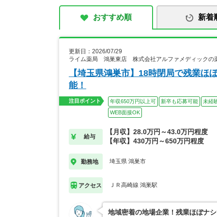
おすすめ順
新着
更新日：2026/07/29
ライム薬局 鴻巣東店 株式会社アルファメディックの
【埼玉県鴻巣市】18時閉局で残業ほ
能！
注目ポイント
年収650万円以上可
新卒も応募可能
未経
WEB面接OK
【月収】28.0万円～43.0万円程度
給与
【年収】430万円～650万円程度
埼玉県 鴻巣市
勤務地
ＪＲ高崎線 鴻巣駅
アクセス
地域密着の地場企業！残業ほぼナシ