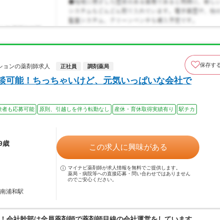
保存す
ションの薬剤師求人
正社員
調剤薬局
相談可能！ちっちゃいけど、元気いっぱいな会社で
験者も応募可能
原則、引越しを伴う転勤なし
産休・育休取得実績有り
駅チカ
9歳
この求人に興味がある
マイナビ薬剤師が求人情報を無料でご提供します。
薬局・病院等への直接応募・問い合わせではありません
のでご安心ください。
 南浦和駅
！会社幹部は全員薬剤師で薬剤師目線の会社運営をしています。