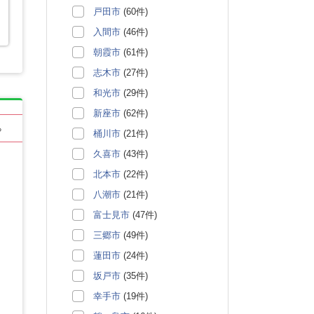
戸田市
(60件)
入間市
(46件)
朝霞市
(61件)
志木市
(27件)
和光市
(29件)
新座市
(62件)
る
桶川市
(21件)
久喜市
(43件)
北本市
(22件)
八潮市
(21件)
富士見市
(47件)
三郷市
(49件)
蓮田市
(24件)
坂戸市
(35件)
幸手市
(19件)