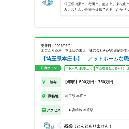
埼玉県鴻巣市、行田市、熊谷市、東松山
み、よりよい医療を提供できる「かかりつ
更新日：2026/06/24
まごころ薬局 本庄日の出店 株式会社A&Pの薬剤師求
【埼玉県本庄市】 アットホームな職
注目ポイント
年収700万円以上可
未経験者も応募可能
【年収】500万円～750万円
給与
埼玉県 本庄市
勤務地
ＪＲ高崎線 本庄駅
アクセス
残業ほとんどありません！