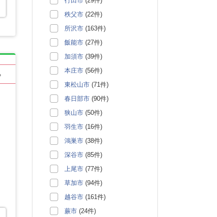
行田市
(29件)
秩父市
(22件)
所沢市
(163件)
飯能市
(27件)
加須市
(39件)
本庄市
(56件)
る
東松山市
(71件)
春日部市
(90件)
狭山市
(50件)
羽生市
(16件)
鴻巣市
(38件)
深谷市
(85件)
上尾市
(77件)
草加市
(94件)
越谷市
(161件)
蕨市
(24件)