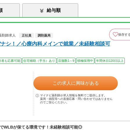
順
給与順
保存す
薬剤師求人
正社員
調剤薬局
ぼナシ！／心療内科メインで就業／未経験相談可
験者も応募可能
住宅補助（手当）あり
店舗数1～9
積極採用中
年間休日120日以上
この求人に興味がある
マイナビ薬剤師が求人情報を無料でご提供します。
薬局・病院等への直接応募・問い合わせではありません
のでご安心ください。
でWLBが保てる環境です！未経験相談可能◎