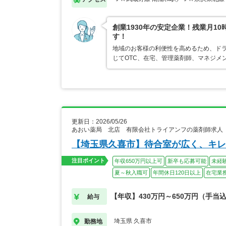
創業1930年の安定企業！残業月1
す！
地域のお客様の利便性を高めるため、ド
じてOTC、在宅、管理薬剤師、マネジメ
更新日：2026/05/26
あおい薬局 北店 有限会社トライアンフの薬剤師求人
【埼玉県久喜市】待合室が広く、キレ
注目ポイント
年収650万円以上可
新卒も応募可能
未経
夏～秋入職可
年間休日120日以上
在宅業
【年収】430万円～650万円（手当
給与
埼玉県 久喜市
勤務地