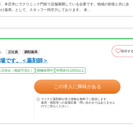
市、本庄市にでクリニック門前で店舗展開している企業です。地域の皆様と共に歩
け薬局」として、スタッフ一同尽力しております。 未…
保存す
人
正社員
調剤薬局
場です。＜薬剤師＞
土日休み（相談可含む）
積極採用中
年間休日120日以上
この求人に興味がある
マイナビ薬剤師が求人情報を無料でご提供します。
薬局・病院等への直接応募・問い合わせではありません
のでご安心ください。