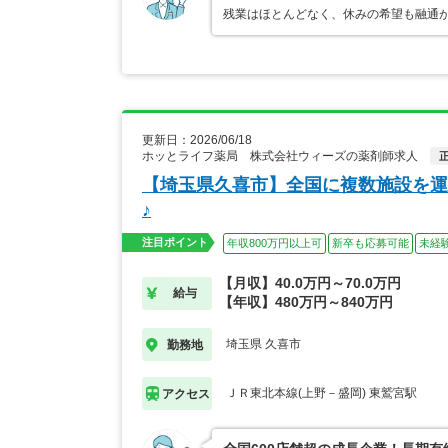
残業はほとんどなく、休みの希望も融通
更新日：2026/06/18
ホッとライフ薬局 株式会社ウィーズの薬剤師求人
【埼玉県久喜市】全国に複数施設を運
♪
注目ポイント
年収800万円以上可
新卒も応募可能
未経
【月収】40.0万円～70.0万円
給与
【年収】480万円～840万円
埼玉県 久喜市
勤務地
ＪＲ東北本線(上野－盛岡) 東鷲宮駅
アクセス