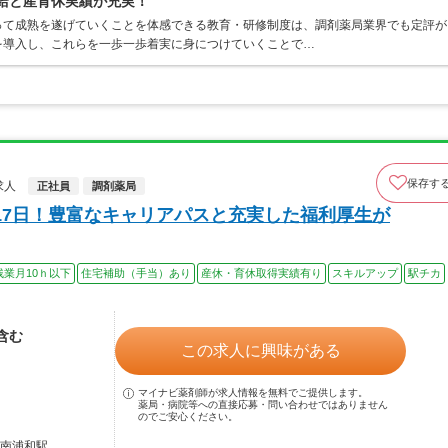
有給と産育休実績が充実！
って成熟を遂げていくことを体感できる教育・研修制度は、調剤薬局業界でも定評が
を導入し、これらを一歩一歩着実に身につけていくことで…
保存す
求人
正社員
調剤薬局
17日！豊富なキャリアパスと充実した福利厚生が
残業月10ｈ以下
住宅補助（手当）あり
産休・育休取得実績有り
スキルアップ
駅チカ
当含む
この求人に興味がある
マイナビ薬剤師が求人情報を無料でご提供します。
薬局・病院等への直接応募・問い合わせではありません
のでご安心ください。
 南浦和駅