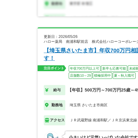
更新日：2026/05/26
ハロー薬局 南浦和駅前店 株式会社ハローコーポレー
【埼玉県さいたま市】年収700万円
す！
注目ポイント
年収700万円以上可
新卒も応募可能
未経
店舗数10～29
積極採用中
夏～秋入職可
【年収】500万円～700万円25歳～4
給与
埼玉県 さいたま市南区
勤務地
ＪＲ武蔵野線 南浦和駅／ＪＲ京浜東北線
アクセス
小さいけど元気いっぱいな会社です