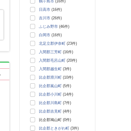
鶴ヶ島市
(16件)
日高市
(16件)
吉川市
(26件)
ふじみ野市
(46件)
白岡市
(16件)
北足立郡伊奈町
(23件)
入間郡三芳町
(16件)
入間郡毛呂山町
(20件)
入間郡越生町
(3件)
る
比企郡滑川町
(10件)
比企郡嵐山町
(5件)
比企郡小川町
(14件)
比企郡川島町
(7件)
比企郡吉見町
(4件)
比企郡鳩山町 (0件)
比企郡ときがわ町
(3件)