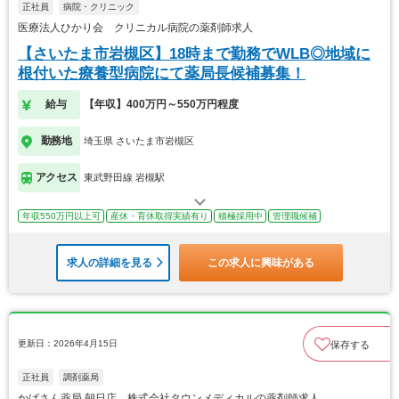
正社員
病院・クリニック
医療法人ひかり会 クリニカル病院の薬剤師求人
【さいたま市岩槻区】18時まで勤務でWLB◎地域に
根付いた療養型病院にて薬局長候補募集！
給与
【年収】400万円～550万円程度
勤務地
埼玉県 さいたま市岩槻区
アクセス
東武野田線 岩槻駅
年収550万円以上可
産休・育休取得実績有り
積極採用中
管理職候補
求人の詳細を見る
この求人に興味がある
更新日：2026年4月15日
保存する
正社員
調剤薬局
かばさん薬局 朝日店 株式会社タウンメディカルの薬剤師求人