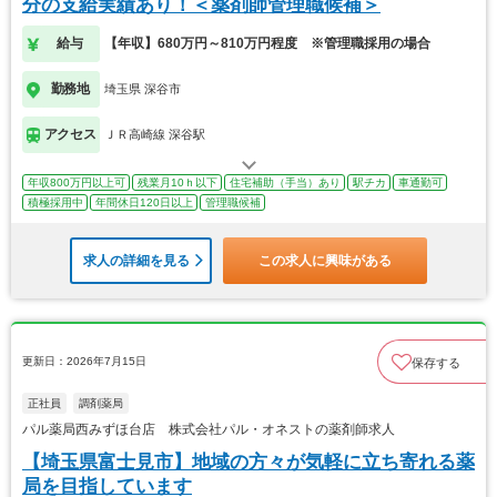
分の支給実績あり！＜薬剤師管理職候補＞
給与
【年収】680万円～810万円程度 ※管理職採用の場合
勤務地
埼玉県 深谷市
アクセス
ＪＲ高崎線 深谷駅
年収800万円以上可
残業月10ｈ以下
住宅補助（手当）あり
駅チカ
車通勤可
積極採用中
年間休日120日以上
管理職候補
求人の詳細を見る
この求人に興味がある
更新日：2026年7月15日
保存する
正社員
調剤薬局
パル薬局西みずほ台店 株式会社パル・オネストの薬剤師求人
【埼玉県富士見市】地域の方々が気軽に立ち寄れる薬
局を目指しています