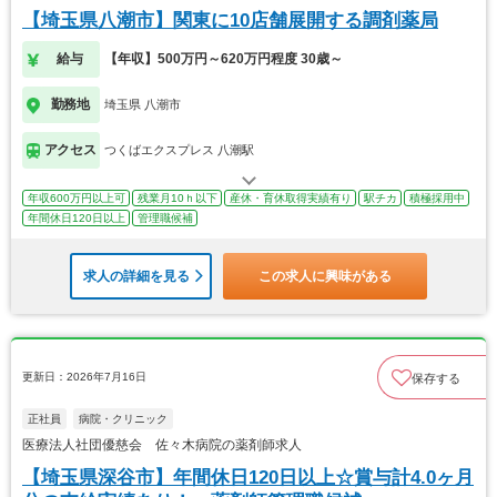
【埼玉県八潮市】関東に10店舗展開する調剤薬局
給与
【年収】500万円～620万円程度 30歳～
勤務地
埼玉県 八潮市
アクセス
つくばエクスプレス 八潮駅
年収600万円以上可
残業月10ｈ以下
産休・育休取得実績有り
駅チカ
積極採用中
年間休日120日以上
管理職候補
求人の詳細を見る
この求人に興味がある
更新日：2026年7月16日
保存する
正社員
病院・クリニック
医療法人社団優慈会 佐々木病院の薬剤師求人
【埼玉県深谷市】年間休日120日以上☆賞与計4.0ヶ月