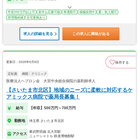
年収550万円以上可
新卒も応募可能
車通勤可
積極採用中
夏～秋入職可
管理職候補
在宅業務あり
求人の詳細を見る
この求人に興味がある
更新日：2026年6月8日
保存する
正社員
病院・クリニック
医療法人ヘブロン会 大宮中央総合病院の薬剤師求人
【さいたま市北区】地域のニーズに柔軟に対応するケ
アミックス病院で薬局長募集！
給与
【年収】500万円～700万円
勤務地
埼玉県 さいたま市北区
東武野田線 北大宮駅
アクセス
ニューシャトル 鉄道博物館駅