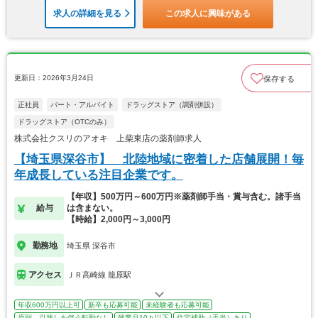
求人の詳細を見る
この求人に興味がある
更新日：2026年3月24日
保存する
正社員
パート・アルバイト
ドラッグストア（調剤併設）
ドラッグストア（OTCのみ）
株式会社クスリのアオキ 上柴東店の薬剤師求人
【埼玉県深谷市】 北陸地域に密着した店舗展開！毎
年成長している注目企業です。
【年収】500万円～600万円※薬剤師手当・賞与含む。諸手当
給与
は含まない。
【時給】2,000円～3,000円
勤務地
埼玉県 深谷市
アクセス
ＪＲ高崎線 籠原駅
年収600万円以上可
新卒も応募可能
未経験者も応募可能
原則、引越しを伴う転勤なし
残業月10ｈ以下
住宅補助（手当）あり