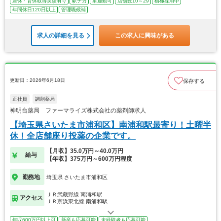
産休・育休取得実績有り
駅チカ
車通勤可
店舗数10～29
積極採用中
年間休日120日以上
管理職候補
求人の詳細を見る
この求人に興味がある
更新日：2026年6月18日
保存する
正社員
調剤薬局
神明台薬局 ファーマライズ株式会社の薬剤師求人
【埼玉県さいたま市浦和区】南浦和駅最寄り！土曜半
休！全店舗座り投薬の企業です。
【月収】35.0万円～40.0万円
給与
【年収】375万円～600万円程度
勤務地
埼玉県 さいたま市浦和区
ＪＲ武蔵野線 南浦和駅
アクセス
ＪＲ京浜東北線 南浦和駅
年収600万円以上可
新卒も応募可能
未経験者も応募可能