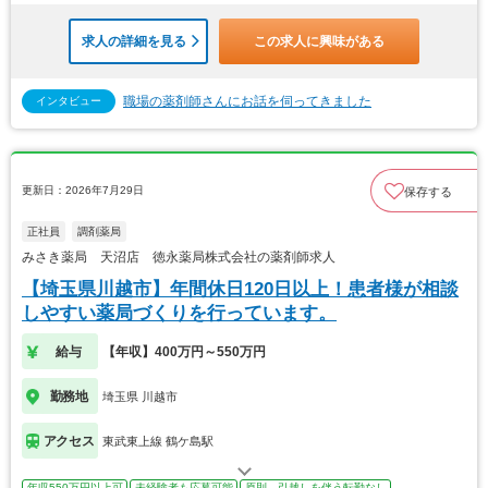
求人の詳細を見る
この求人に興味がある
職場の薬剤師さんにお話を伺ってきました
インタビュー
更新日：2026年7月29日
保存する
正社員
調剤薬局
みさき薬局 天沼店 徳永薬局株式会社の薬剤師求人
【埼玉県川越市】年間休日120日以上！患者様が相談
しやすい薬局づくりを行っています。
給与
【年収】400万円～550万円
勤務地
埼玉県 川越市
アクセス
東武東上線 鶴ケ島駅
年収550万円以上可
未経験者も応募可能
原則、引越しを伴う転勤なし