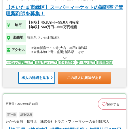
【さいたま市緑区】スーパーマーケットの調剤室で管
理薬剤師を募集！
【月収】45.8万円～55.0万円程度
給与
【年収】560万円～660万円程度
勤務地
埼玉県 さいたま市緑区
ＪＲ湘南新宿ライン線(大宮－赤羽) 浦和駅
アクセス
ＪＲ東北本線(上野－盛岡) 浦和駅…ほか
年収650万円以上可
残業月10ｈ以下
積極採用中
夏～秋入職可
管理職候補
求人の詳細を見る
この求人に興味がある
更新日：2026年6月18日
保存する
正社員
調剤薬局
たから薬局 越谷店 株式会社トラストファーマシーの薬剤師求人