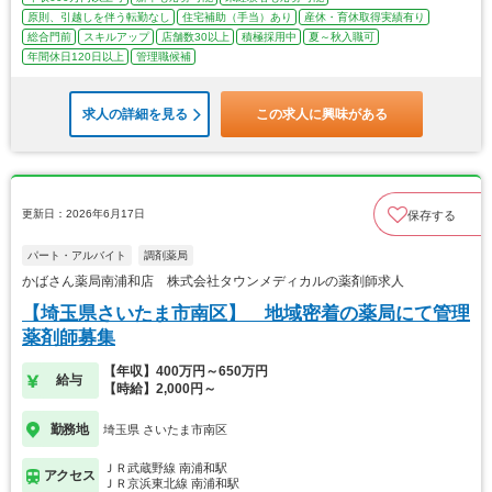
原則、引越しを伴う転勤なし
住宅補助（手当）あり
産休・育休取得実績有り
総合門前
スキルアップ
店舗数30以上
積極採用中
夏～秋入職可
年間休日120日以上
管理職候補
求人の詳細を見る
この求人に興味がある
更新日：2026年6月17日
保存する
パート・アルバイト
調剤薬局
かばさん薬局南浦和店 株式会社タウンメディカルの薬剤師求人
【埼玉県さいたま市南区】 地域密着の薬局にて管理
薬剤師募集
【年収】400万円～650万円
給与
【時給】2,000円～
勤務地
埼玉県 さいたま市南区
ＪＲ武蔵野線 南浦和駅
アクセス
ＪＲ京浜東北線 南浦和駅