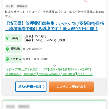
正社員
調剤薬局
株式会社グッドフェローズ 大信薬局東松山店 株式会社大信薬局の薬剤師
求人
【埼玉県】管理薬剤師募集：かかりつけ薬剤師を目指
し地域密着で働ける環境です！最大650万円可能！
【月収】35.0万円
給与
【年収】550万円～650万円程度
勤務地
埼玉県 東松山市
アクセス
東武東上線 東松山駅
年収650万円以上可
残業月10ｈ以下
産休・育休取得実績有り
車通勤可
店舗数30以上
積極採用中
年間休日120日以上
管理職候補
ハイキャリア
求人の詳細を見る
この求人に興味がある