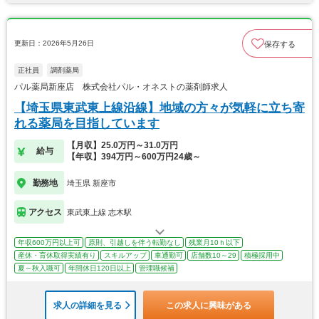
更新日：2026年5月26日
保存する
正社員
調剤薬局
パル薬局新座店 株式会社パル・オネストの薬剤師求人
【埼玉県東武東上線沿線】地域の方々が気軽に立ち寄
れる薬局を目指しています
【月収】25.0万円～31.0万円
給与
【年収】394万円～600万円24歳～
勤務地
埼玉県 新座市
アクセス
東武東上線 志木駅
年収600万円以上可
原則、引越しを伴う転勤なし
残業月10ｈ以下
産休・育休取得実績有り
スキルアップ
車通勤可
店舗数10～29
積極採用中
夏～秋入職可
年間休日120日以上
管理職候補
求人の詳細を見る
この求人に興味がある