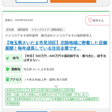
更新日：2026年3月24日
保存する
正社員
調剤薬局
ドラッグストア（調剤併設）
クスリのアオキ深作薬局 株式会社クスリのアオキの薬剤師求人
【埼玉県さいたま市見沼区】北陸地域に密着した店舗
展開！毎年成長している注目企業です。
【年収】500万円～600万円※薬剤師手当・賞与含む。諸手当
給与
は含まない。
勤務地
埼玉県 さいたま市見沼区
アクセス
ＪＲ東北本線(上野－盛岡) 東大宮駅
年収600万円以上可
新卒も応募可能
未経験者も応募可能
原則、引越しを伴う転勤なし
残業月10ｈ以下
住宅補助（手当）あり
産休・育休取得実績有り
スキルアップ
車通勤可
店舗数30以上
積極採用中
管理職候補