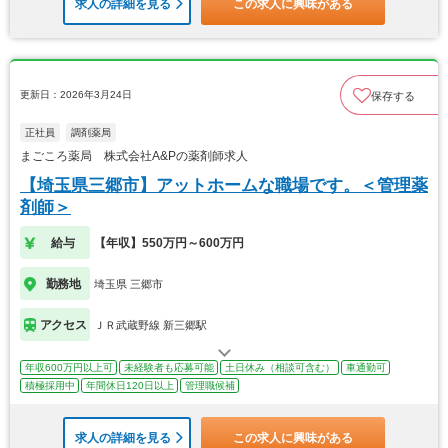
求人の詳細を見る
この求人に興味がある
更新日：2026年3月24日
保存する
正社員
調剤薬局
まごころ薬局 株式会社A&Pの薬剤師求人
【埼玉県三郷市】アットホームな職場です。＜管理薬
剤師＞
給与
【年収】550万円～600万円
勤務地
埼玉県 三郷市
アクセス
ＪＲ武蔵野線 新三郷駅
年収600万円以上可
未経験者も応募可能
土日休み（相談可含む）
車通勤可
積極採用中
年間休日120日以上
管理職候補
求人の詳細を見る
この求人に興味がある