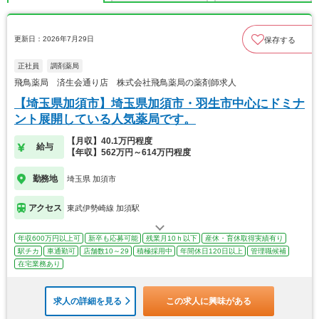
更新日：2026年7月29日
保存する
正社員
調剤薬局
飛鳥薬局 済生会通り店 株式会社飛鳥薬局の薬剤師求人
【埼玉県加須市】埼玉県加須市・羽生市中心にドミナ
ント展開している人気薬局です。
【月収】40.1万円程度
給与
【年収】562万円～614万円程度
勤務地
埼玉県 加須市
アクセス
東武伊勢崎線 加須駅
年収600万円以上可
新卒も応募可能
残業月10ｈ以下
産休・育休取得実績有り
駅チカ
車通勤可
店舗数10～29
積極採用中
年間休日120日以上
管理職候補
在宅業務あり
求人の詳細を見る
この求人に興味がある