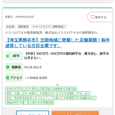
更新日：2026年5月20日
保存する
正社員
調剤薬局
ドラッグストア（調剤併設）
クスリのアオキ籠原南薬局 株式会社クスリのアオキの薬剤師求人
【埼玉県熊谷市】北陸地域に密着した店舗展開！毎年
成長している注目企業です。
【年収】500万円～600万円※薬剤師手当・賞与含む。諸手当
給与
は含まない。
勤務地
埼玉県 熊谷市
アクセス
ＪＲ高崎線 籠原駅
年収600万円以上可
新卒も応募可能
未経験者も応募可能
原則、引越しを伴う転勤なし
残業月10ｈ以下
住宅補助（手当）あり
産休・育休取得実績有り
スキルアップ
駅チカ
車通勤可
店舗数30以上
積極採用中
夏～秋入職可
管理職候補