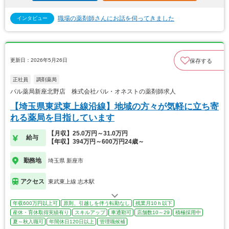
職場の薬剤師さんにお話を伺ってきました
インタビュー
更新日：2026年5月26日
保存する
正社員
調剤薬局
パル薬局新座北野店 株式会社パル・オネストの薬剤師求人
【埼玉県東武東上線沿線】地域の方々が気軽に立ち寄
れる薬局を目指しています
【月収】25.0万円～31.0万円
給与
【年収】394万円～600万円24歳～
勤務地
埼玉県 新座市
アクセス
東武東上線 志木駅
年収600万円以上可
原則、引越しを伴う転勤なし
残業月10ｈ以下
産休・育休取得実績有り
スキルアップ
車通勤可
店舗数10～29
積極採用中
夏～秋入職可
年間休日120日以上
管理職候補