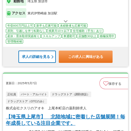
勤務地
埼玉県 加須市
アクセス
東武伊勢崎線 加須駅
年収600万円以上可
新卒も応募可能
未経験者も応募可能
原則、引越しを伴う転勤なし
残業月10ｈ以下
住宅補助（手当）あり
産休・育休取得実績有り
スキルアップ
車通勤可
店舗数30以上
積極採用中
管理職候補
求人の詳細を見る
この求人に興味がある
更新日：2025年5月7日
保存する
正社員
パート・アルバイト
ドラッグストア（調剤併設）
ドラッグストア（OTCのみ）
株式会社クスリのアオキ 上尾本町店の薬剤師求人
【埼玉県上尾市】 北陸地域に密着した店舗展開！毎
年成長している注目企業です。