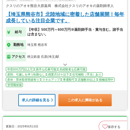
クスリのアオキ熊谷大原薬局 株式会社クスリのアオキの薬剤師求人
【埼玉県熊谷市】北陸地域に密着した店舗展開！毎年
成長している注目企業です。
【年収】500万円～600万円※薬剤師手当・賞与含む。諸手当
給与
は含まない。
勤務地
埼玉県 熊谷市
アクセス
秩父鉄道 石原(埼玉)駅
年収600万円以上可
新卒も応募可能
未経験者も応募可能
原則、引越しを伴う転勤なし
残業月10ｈ以下
住宅補助（手当）あり
産休・育休取得実績有り
スキルアップ
車通勤可
店舗数30以上
積極採用中
管理職候補
求人の詳細を見る
この求人に興味がある
更新日：2025年8月13日
保存する