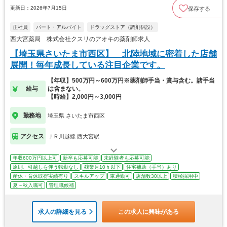
更新日：2026年7月15日
保存する
正社員
パート・アルバイト
ドラッグストア（調剤併設）
西大宮薬局 株式会社クスリのアオキの薬剤師求人
【埼玉県さいたま市西区】 北陸地域に密着した店舗
展開！毎年成長している注目企業です。
【年収】500万円～600万円※薬剤師手当・賞与含む。諸手当
給与
は含まない。
【時給】2,000円～3,000円
勤務地
埼玉県 さいたま市西区
アクセス
ＪＲ川越線 西大宮駅
年収600万円以上可
新卒も応募可能
未経験者も応募可能
原則、引越しを伴う転勤なし
残業月10ｈ以下
住宅補助（手当）あり
産休・育休取得実績有り
スキルアップ
車通勤可
店舗数30以上
積極採用中
夏～秋入職可
管理職候補
求人の詳細を見る
この求人に興味がある