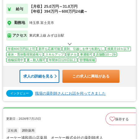
【月収】25.0万円～31.0万円
給与
【年収】394万円～600万円24歳～
勤務地
埼玉県 富士見市
アクセス
東武東上線 みずほ台駅
年収600万円以上可
新卒も応募可能
原則、引越しを伴う転勤なし
残業月10ｈ以下
産休・育休取得実績有り
スキルアップ
駅チカ
車通勤可
店舗数10～29
積極採用中
夏～秋入職可
年間休日120日以上
管理職候補
求人の詳細を見る
この求人に興味がある
職場の薬剤師さんにお話を伺ってきました
インタビュー
更新日：2026年7月15日
保存する
正社員
調剤薬局
オーケー浦和原山店薬局 オーケー株式会社の薬剤師求人