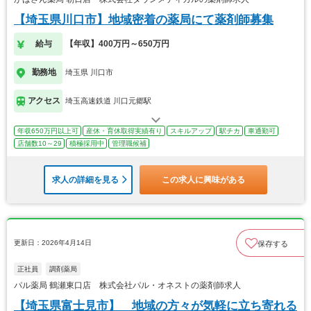
【埼玉県川口市】地域密着の薬局にて薬剤師募集
給与
【年収】400万円～650万円
勤務地
埼玉県 川口市
アクセス
埼玉高速鉄道 川口元郷駅
年収650万円以上可
産休・育休取得実績有り
スキルアップ
駅チカ
車通勤可
店舗数10～29
積極採用中
管理職候補
求人の詳細を見る
この求人に興味がある
更新日：2026年4月14日
保存する
正社員
調剤薬局
パル薬局 鶴瀬東口店 株式会社パル・オネストの薬剤師求人
【埼玉県富士見市】 地域の方々が気軽に立ち寄れる