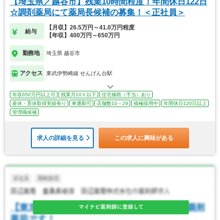
【埼玉県／越谷市】残業10時間程度！年間休日122日
☆調剤薬局にて薬局長候補の募集！＜正社員＞
【月収】26.5万円～41.0万円程度
給与
【年収】400万円～650万円
勤務地
埼玉県 越谷市
アクセス
東武伊勢崎線 せんげん台駅
年収650万円以上可
残業月10ｈ以下
住宅補助（手当）あり
産休・育休取得実績有り
車通勤可
店舗数10～29
積極採用中
年間休日120日以上
管理職候補
求人の詳細を見る
この求人に興味がある