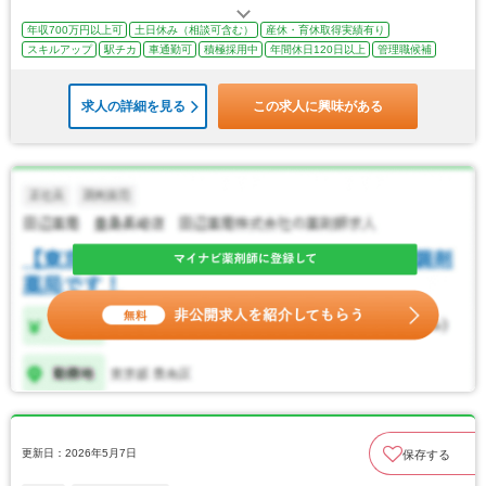
年収700万円以上可
土日休み（相談可含む）
産休・育休取得実績有り
スキルアップ
駅チカ
車通勤可
積極採用中
年間休日120日以上
管理職候補
求人の詳細を見る
この求人に興味がある
更新日：2026年5月7日
保存する