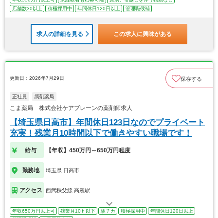
店舗数30以上
積極採用中
年間休日120日以上
管理職候補
求人の詳細を見る
この求人に興味がある
更新日：2026年7月29日
保存する
正社員
調剤薬局
こま薬局 株式会社ケアブレーンの薬剤師求人
【埼玉県日高市】年間休日123日なのでプライベート
充実！残業月10時間以下で働きやすい職場です！
給与
【年収】450万円～650万円程度
勤務地
埼玉県 日高市
アクセス
西武秩父線 高麗駅
年収650万円以上可
残業月10ｈ以下
駅チカ
積極採用中
年間休日120日以上