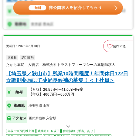
更新日：2026年6月18日
保存する
正社員
調剤薬局
たから薬局 入曽店 株式会社トラストファーマシーの薬剤師求人
【埼玉県／狭山市】残業10時間程度！年間休日122日
☆調剤薬局にて薬局長候補の募集！＜正社員＞
【月収】26.5万円～41.0万円程度
給与
【年収】400万円～650万円
勤務地
埼玉県 狭山市
アクセス
西武新宿線 入曽駅
年収650万円以上可
残業月10ｈ以下
住宅補助（手当）あり