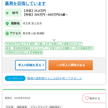
薬局を目指しています
【月収】25.0万円
給与
【年収】394万円～600万円24歳～
勤務地
埼玉県 富士見市
アクセス
東武東上線 鶴瀬駅
年収600万円以上可
原則、引越しを伴う転勤なし
残業月10ｈ以下
産休・育休取得実績有り
スキルアップ
駅チカ
店舗数10～29
積極採用中
年間休日120日以上
管理職候補
求人の詳細を見る
この求人に興味がある
職場の薬剤師さんにお話を伺ってきました
インタビュー
更新日：2026年3月6日
保存する
正社員
調剤薬局
ドラッグストア（調剤併設）