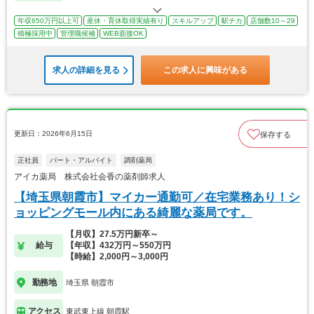
年収650万円以上可
産休・育休取得実績有り
スキルアップ
駅チカ
店舗数10～29
積極採用中
管理職候補
WEB面接OK
求人の詳細を見る
この求人に興味がある
更新日：2026年6月15日
保存する
正社員
パート・アルバイト
調剤薬局
アイカ薬局 株式会社会香の薬剤師求人
【埼玉県朝霞市】マイカー通勤可／在宅業務あり！シ
ョッピングモール内にある綺麗な薬局です。
【月収】27.5万円新卒～
給与
【年収】432万円～550万円
【時給】2,000円～3,000円
勤務地
埼玉県 朝霞市
アクセス
東武東上線 朝霞駅