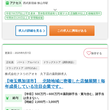
アクセス
西武新宿線 狭山市駅
年収700万円以上可
産休・育休取得実績有り
駅チカ
店舗数30以上
積極採用中
年間休日120日以上
管理職候補
求人の詳細を見る
この求人に興味がある
更新日：2025年5月7日
保存する
正社員
パート・アルバイト
ドラッグストア（調剤併設）
ドラッグストア（OTCのみ）
株式会社クスリのアオキ 久下店の薬剤師求人
【埼玉県加須市】 北陸地域に密着した店舗展開！毎
年成長している注目企業です。
【年収】500万円～600万円※薬剤師手当・賞与含む。諸手当
給与
は含まない。
【時給】2,000円～3,000円