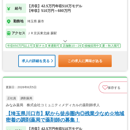
【月収】42.5万円年収510万モデル
給与
【年収】510万円～680万円
勤務地
埼玉県 蕨市
アクセス
ＪＲ京浜東北線 蕨駅
年収650万円以上可
駅チカ
車通勤可
店舗数10～29
積極採用中
夏～秋入職可
求人の詳細を見る
この求人に興味がある
更新日：2026年8月5日
保存する
正社員
調剤薬局
みなみ薬局 株式会社コミュニティメディカルの薬剤師求人
【埼玉県川口市】駅から徒歩圏内◎残業少なめ☆地域
密着の調剤薬局で薬剤師の募集！
【月収】42.5万円年収510万モデル