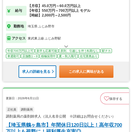
【月収】45.0万円～60.0万円以上
給与
【年収】550万円～700万円以上 モデル
【時給】2,000円～2,500円
勤務地
埼玉県 ふじみ野市
アクセス
東武東上線 ふじみ野駅
年収700万円以上可
新卒も応募可能
原則、引越しを伴う転勤なし
駅チカ
車通勤可
店舗数1～9
積極採用中
夏～秋入職可
在宅業務あり
求人の詳細を見る
この求人に興味がある
更新日：2026年6月11日
保存する
正社員
調剤薬局
調剤薬局の薬剤師求人（法人名非公開 ※詳細はお問合せください）
【埼玉県鶴ヶ島市】年間休日120日以上！高年収700
万以上も視野に！福利厚生充実◎