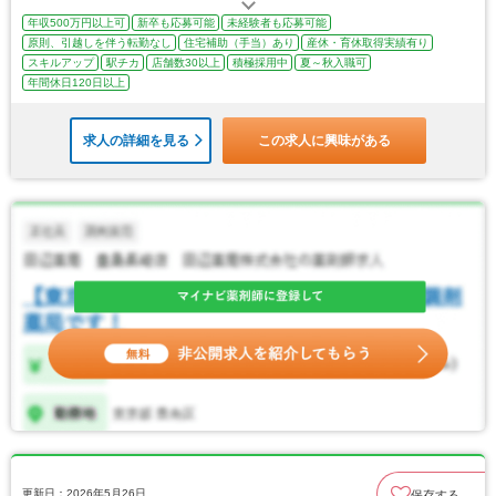
年収500万円以上可
新卒も応募可能
未経験者も応募可能
原則、引越しを伴う転勤なし
住宅補助（手当）あり
産休・育休取得実績有り
スキルアップ
駅チカ
店舗数30以上
積極採用中
夏～秋入職可
年間休日120日以上
求人の詳細を見る
この求人に興味がある
更新日：2026年5月26日
保存する