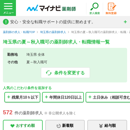
!
安心・安全な転職サポートの提供に努めます。
薬剤師の求人・転職TOP
埼玉県の薬剤師求人
埼玉県の夏～秋入職可の薬剤師求人・転職・
埼玉県の夏～秋入職可の薬剤師求人・転職情報一覧
勤務地
埼玉県 全体
その他
夏～秋入職可
条件を変更する
人気のこだわり条件を追加する
残業月10ｈ以下
年間休日120日以上
土日休み（相談可含
572
件の薬剤師求人
※ 非公開求人を除く
おすすめ順
新着順
給与順