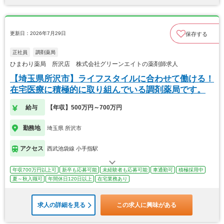
更新日：2026年7月29日
保存する
正社員
調剤薬局
ひまわり薬局 所沢店 株式会社グリーンエイトの薬剤師求人
【埼玉県所沢市】ライフスタイルに合わせて働ける！
在宅医療に積極的に取り組んでいる調剤薬局です。
給与
【年収】500万円～700万円
勤務地
埼玉県 所沢市
アクセス
西武池袋線 小手指駅
年収700万円以上可
新卒も応募可能
未経験者も応募可能
車通勤可
積極採用中
夏～秋入職可
年間休日120日以上
在宅業務あり
求人の詳細を見る
この求人に興味がある