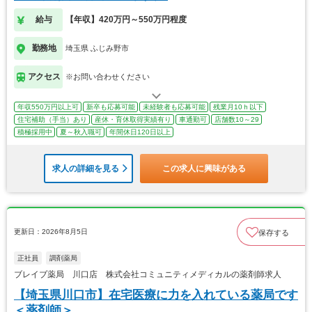
給与
【年収】420万円～550万円程度
勤務地
埼玉県 ふじみ野市
アクセス
※お問い合わせください
年収550万円以上可
新卒も応募可能
未経験者も応募可能
残業月10ｈ以下
住宅補助（手当）あり
産休・育休取得実績有り
車通勤可
店舗数10～29
積極採用中
夏～秋入職可
年間休日120日以上
求人の詳細を見る
この求人に興味がある
更新日：2026年8月5日
保存する
正社員
調剤薬局
ブレイブ薬局 川口店 株式会社コミュニティメディカルの薬剤師求人
【埼玉県川口市】在宅医療に力を入れている薬局です
＜薬剤師＞