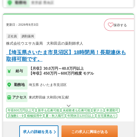
更新日：2026年8月3日
保存する
正社員
調剤薬局
株式会社ウエサカ薬局 大和田店の薬剤師求人
【埼玉県さいたま市見沼区】18時閉局！長期連休も
取得可能です。
【月収】30.0万円～40.0万円以上
給与
【年収】450万円～600万円程度 モデル
勤務地
埼玉県 さいたま市見沼区
アクセス
東武野田線 大和田(埼玉)駅
年収600万円以上可
新卒も応募可能
未経験者も応募可能
駅チカ
車通勤可
店舗数1～9
積極採用中
夏～秋入職可
年間休日120日以上
在宅業務あり
求人の詳細を見る
この求人に興味がある