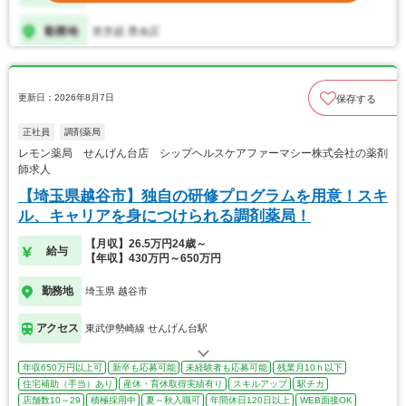
更新日：2026年8月7日
保存する
正社員
調剤薬局
レモン薬局 せんげん台店 シップヘルスケアファーマシー株式会社の薬剤
師求人
【埼玉県越谷市】独自の研修プログラムを用意！スキ
ル、キャリアを身につけられる調剤薬局！
【月収】26.5万円24歳～
給与
【年収】430万円～650万円
勤務地
埼玉県 越谷市
アクセス
東武伊勢崎線 せんげん台駅
年収650万円以上可
新卒も応募可能
未経験者も応募可能
残業月10ｈ以下
住宅補助（手当）あり
産休・育休取得実績有り
スキルアップ
駅チカ
店舗数10～29
積極採用中
夏～秋入職可
年間休日120日以上
WEB面接OK