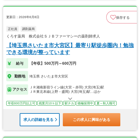
更新日：2026年6月8日
保存する
正社員
調剤薬局
くろす薬局 株式会社ＳＪＢファーマシーの薬剤師求人
【埼玉県さいたま市大宮区】最寄り駅徒歩圏内！勉強
できる環境が整っています
給与
【年収】500万円～600万円
勤務地
埼玉県 さいたま市大宮区
ＪＲ湘南新宿ライン線(大宮－赤羽) 大宮(埼玉)駅
アクセス
ＪＲ東北本線(上野－盛岡) 大宮(埼玉)駅…ほか
年収600万円以上可
残業月10ｈ以下
駅チカ
積極採用中
夏～秋入職可
求人の詳細を見る
この求人に興味がある