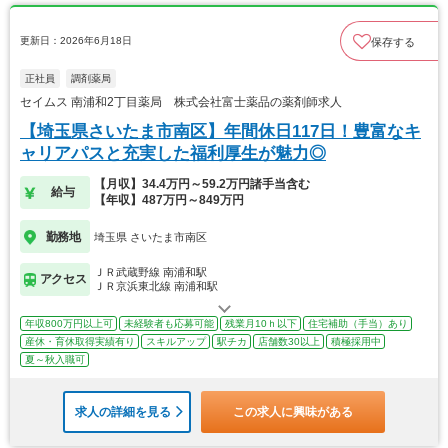
更新日：2026年6月18日
保存する
正社員
調剤薬局
セイムス 南浦和2丁目薬局 株式会社富士薬品の薬剤師求人
【埼玉県さいたま市南区】年間休日117日！豊富なキ
ャリアパスと充実した福利厚生が魅力◎
【月収】34.4万円～59.2万円諸手当含む
給与
【年収】487万円～849万円
勤務地
埼玉県 さいたま市南区
ＪＲ武蔵野線 南浦和駅
アクセス
ＪＲ京浜東北線 南浦和駅
年収800万円以上可
未経験者も応募可能
残業月10ｈ以下
住宅補助（手当）あり
産休・育休取得実績有り
スキルアップ
駅チカ
店舗数30以上
積極採用中
夏～秋入職可
求人の詳細を見る
この求人に興味がある