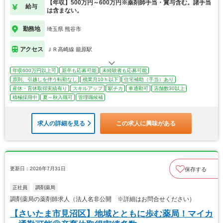
【年収】500万円～600万円※薬剤師手当・賞与含む。諸手当
給与
は含まない。
勤務地
埼玉県 熊谷市
アクセス
ＪＲ高崎線 籠原駅
年収600万円以上可
新卒も応募可能
未経験者も応募可能
原則、引越しを伴う転勤なし
残業月10ｈ以下
住宅補助（手当）あり
産休・育休取得実績有り
スキルアップ
駅チカ
車通勤可
店舗数30以上
積極採用中
夏～秋入職可
管理職候補
求人の詳細を見る
この求人に興味がある
更新日：2026年7月31日
保存する
正社員
調剤薬局
調剤薬局の薬剤師求人（法人名非公開 ※詳細はお問合せください）
【さいたま市見沼区】地域とともに歩む薬局！マイカ