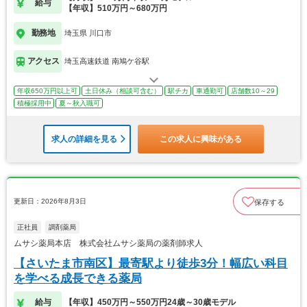
給与
【年収】510万円～680万円
勤務地
埼玉県 川口市
アクセス
埼玉高速鉄道 南鳩ケ谷駅
年収650万円以上可
土日休み（相談可含む）
駅チカ
車通勤可
店舗数10～29
積極採用中
夏～秋入職可
求人の詳細を見る
この求人に興味がある
更新日：2026年8月3日
保存する
正社員
調剤薬局
ムサシ薬局本店 株式会社ムサシ薬局の薬剤師求人
【さいたま市南区】最寄駅より徒歩3分！幅広い科目
を学べる成長できる薬局
給与
【年収】450万円～550万円24歳～30歳モデル