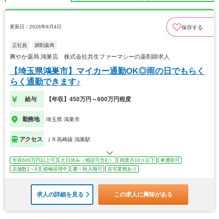
更新日：2026年8月4日
保存する
正社員
調剤薬局
爽やか薬局.鴻巣店 株式会社共生ファーマシーの薬剤師求人
【埼玉県鴻巣市】マイカー通勤OK◎雨の日でもらく
らく通勤できます♪
給与
【年収】450万円～600万円程度
勤務地
埼玉県 鴻巣市
アクセス
ＪＲ高崎線 鴻巣駅
年収600万円以上可
土日休み（相談可含む）
残業月10ｈ以下
車通勤可
店舗数1～9
積極採用中
夏～秋入職可
在宅業務あり
求人の詳細を見る
この求人に興味がある