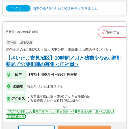
職場の薬剤師さんにお話を伺ってきました
インタビュー
更新日：2026年6月15日
保存する
正社員
調剤薬局
調剤薬局の薬剤師求人（法人名非公開 ※詳細はお問合せください）
【さいたま市見沼区】10時間／月と残業少なめ♪調剤
薬局での薬剤師の募集＜正社員＞
給与
【年収】400万円～550万円程度
勤務地
埼玉県 さいたま市見沼区
ＪＲ東北本線(上野－盛岡) さいたま新都心駅
アクセス
ＪＲ高崎線 さいたま新都心駅…ほか
年収550万円以上可
残業月10ｈ以下
店舗数1～9
積極採用中
夏～秋入職可
在宅業務あり