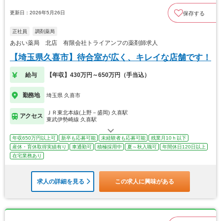
更新日：2026年5月26日
保存する
正社員
調剤薬局
あおい薬局 北店 有限会社トライアンフの薬剤師求人
【埼玉県久喜市】待合室が広く、キレイな店舗です！
給与
【年収】430万円～650万円（手当込）
勤務地
埼玉県 久喜市
ＪＲ東北本線(上野－盛岡) 久喜駅
アクセス
東武伊勢崎線 久喜駅
年収650万円以上可
新卒も応募可能
未経験者も応募可能
残業月10ｈ以下
産休・育休取得実績有り
車通勤可
積極採用中
夏～秋入職可
年間休日120日以上
在宅業務あり
求人の詳細を見る
この求人に興味がある