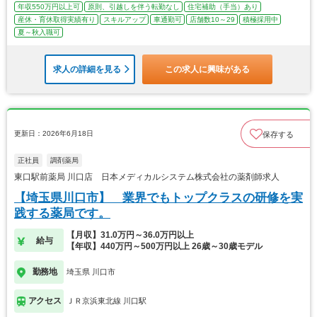
年収550万円以上可
原則、引越しを伴う転勤なし
住宅補助（手当）あり
産休・育休取得実績有り
スキルアップ
車通勤可
店舗数10～29
積極採用中
夏～秋入職可
求人の詳細を見る
この求人に興味がある
更新日：2026年6月18日
保存する
正社員
調剤薬局
東口駅前薬局 川口店 日本メディカルシステム株式会社の薬剤師求人
【埼玉県川口市】 業界でもトップクラスの研修を実
践する薬局です。
【月収】31.0万円～36.0万円以上
給与
【年収】440万円～500万円以上 26歳～30歳モデル
勤務地
埼玉県 川口市
アクセス
ＪＲ京浜東北線 川口駅