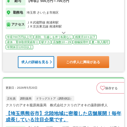
給与
【年収】500万円～700万円
勤務地
埼玉県 さいたま市南区
ＪＲ武蔵野線 南浦和駅
アクセス
ＪＲ京浜東北線 南浦和駅
年収700万円以上可
原則、引越しを伴う転勤なし
残業月10ｈ以下
産休・育休取得実績有り
駅チカ
店舗数10～29
積極採用中
夏～秋入職可
年間休日120日以上
求人の詳細を見る
この求人に興味がある
更新日：2026年5月20日
保存する
正社員
調剤薬局
ドラッグストア（調剤併設）
クスリのアオキ籠原南薬局 株式会社クスリのアオキの薬剤師求人
【埼玉県熊谷市】北陸地域に密着した店舗展開！毎年
成長している注目企業です。