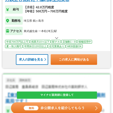
【月収】42.0万円程度
給与
【年収】500万円～700万円程度
勤務地
埼玉県 鶴ヶ島市
アクセス
東武越生線 一本松(埼玉)駅
年収700万円以上可
残業月10ｈ以下
駅チカ
店舗数1～9
積極採用中
夏～秋入職可
年間休日120日以上
在宅業務あり
WEB面接OK
求人の詳細を見る
この求人に興味がある