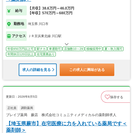
【月収】38.6万円～46.0万円
給与
【年収】570万円～680万円
勤務地
埼玉県 川口市
アクセス
ＪＲ京浜東北線 川口駅
年収650万円以上可
駅チカ
車通勤可
店舗数10～29
積極採用中
夏～秋入職可
年間休日120日以上
在宅業務あり
求人の詳細を見る
この求人に興味がある
更新日：2026年8月5日
保存する
正社員
調剤薬局
ブレイブ薬局 蕨店 株式会社コミュニティメディカルの薬剤師求人
【埼玉県蕨市】在宅医療に力を入れている薬局です＜
薬剤師＞