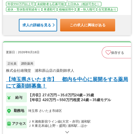
年収550万円以上可
未経験者も応募可能
土日休み（相談可含む）
産休・育休取得実績有り
車通勤可
積極採用中
夏～秋入職可
在宅業務あり
求人の詳細を見る
この求人に興味がある
更新日：2026年6月18日
保存する
正社員
調剤薬局
株式会社雄飛堂 浦和原山店の薬剤師求人
【埼玉県さいたま市】 都内を中心に展開をする薬局
にて薬剤師募集！
【月収】27.0万円～35.0万円24歳～35歳
給与
【年収】420万円～550万円程度 24歳～35歳モデル
勤務地
埼玉県 さいたま市緑区
ＪＲ湘南新宿ライン線(大宮－赤羽) 浦和駅
アクセス
ＪＲ東北本線(上野－盛岡) 浦和駅…ほか