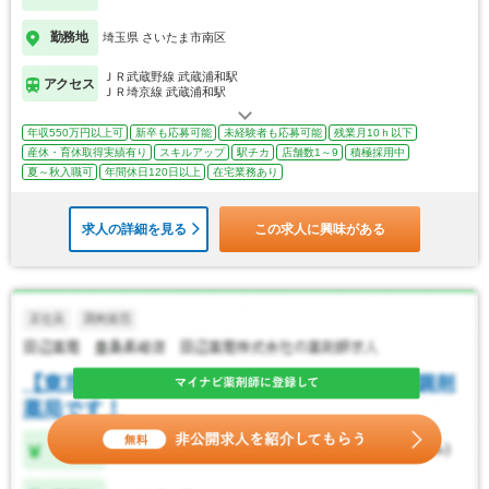
勤務地
埼玉県 さいたま市南区
ＪＲ武蔵野線 武蔵浦和駅
アクセス
ＪＲ埼京線 武蔵浦和駅
年収550万円以上可
新卒も応募可能
未経験者も応募可能
残業月10ｈ以下
産休・育休取得実績有り
スキルアップ
駅チカ
店舗数1～9
積極採用中
夏～秋入職可
年間休日120日以上
在宅業務あり
求人の詳細を見る
この求人に興味がある