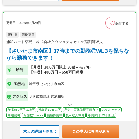
更新日：2026年7月29日
保存する
正社員
調剤薬局
浦和ハート薬局 株式会社タウンメディカルの薬剤師求人
【さいたま市南区】17時までの勤務◎WLBを保ちな
がら勤務できます！
【月収】30.0万円以上 30歳～モデル
給与
【年収】400万円～650万円程度
勤務地
埼玉県 さいたま市南区
アクセス
ＪＲ武蔵野線 東浦和駅
年収650万円以上可
残業月10ｈ以下
産休・育休取得実績有り
スキルアップ
車通勤可
店舗数10～29
積極採用中
夏～秋入職可
年間休日120日以上
求人の詳細を見る
この求人に興味がある