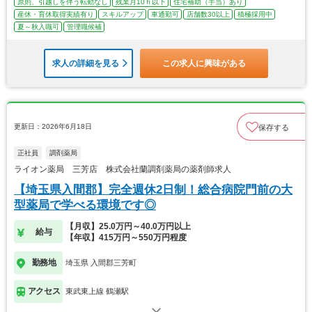
原則、引越しを伴う転勤なし
残業月10ｈ以下
住宅補助（手当）あり
産休・育休取得実績有り
スキルアップ
車通勤可
店舗数30以上
積極採用中
夏～秋入職可
管理職候補
求人の詳細を見る
この求人に興味がある
更新日：2026年6月18日
保存する
正社員
調剤薬局
ライオン薬局 三芳店 株式会社蘭調剤薬局の薬剤師求人
【埼玉県入間郡】完全週休2日制！総合病院門前の大
型薬局で学べる環境です◎
【月収】25.0万円～40.0万円以上
給与
【年収】415万円～550万円程度
勤務地
埼玉県 入間郡三芳町
アクセス
東武東上線 鶴瀬駅