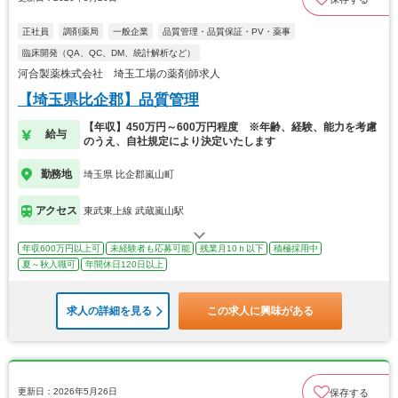
正社員
調剤薬局
一般企業
品質管理・品質保証・PV・薬事
臨床開発（QA、QC、DM、統計解析など）
河合製薬株式会社 埼玉工場の薬剤師求人
【埼玉県比企郡】品質管理
【年収】450万円～600万円程度 ※年齢、経験、能力を考慮
給与
のうえ、自社規定により決定いたします
勤務地
埼玉県 比企郡嵐山町
アクセス
東武東上線 武蔵嵐山駅
年収600万円以上可
未経験者も応募可能
残業月10ｈ以下
積極採用中
夏～秋入職可
年間休日120日以上
求人の詳細を見る
この求人に興味がある
更新日：2026年5月26日
保存する