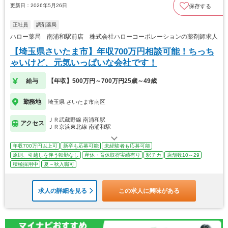
更新日：2026年5月26日
保存する
正社員
調剤薬局
ハロー薬局 南浦和駅前店 株式会社ハローコーポレーションの薬剤師求人
【埼玉県さいたま市】年収700万円相談可能！ちっち
ゃいけど、元気いっぱいな会社です！
給与
【年収】500万円～700万円25歳～49歳
勤務地
埼玉県 さいたま市南区
ＪＲ武蔵野線 南浦和駅
アクセス
ＪＲ京浜東北線 南浦和駅
年収700万円以上可
新卒も応募可能
未経験者も応募可能
原則、引越しを伴う転勤なし
産休・育休取得実績有り
駅チカ
店舗数10～29
積極採用中
夏～秋入職可
求人の詳細を見る
この求人に興味がある