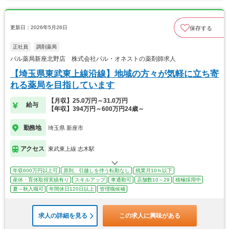
更新日：2026年5月26日
保存する
正社員
調剤薬局
パル薬局新座北野店 株式会社パル・オネストの薬剤師求人
【埼玉県東武東上線沿線】地域の方々が気軽に立ち寄
れる薬局を目指しています
【月収】25.0万円～31.0万円
給与
【年収】394万円～600万円24歳～
勤務地
埼玉県 新座市
アクセス
東武東上線 志木駅
年収600万円以上可
原則、引越しを伴う転勤なし
残業月10ｈ以下
産休・育休取得実績有り
スキルアップ
車通勤可
店舗数10～29
積極採用中
夏～秋入職可
年間休日120日以上
管理職候補
求人の詳細を見る
この求人に興味がある