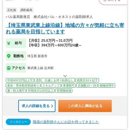
正社員
調剤薬局
パル薬局新座店 株式会社パル・オネストの薬剤師求人
【埼玉県東武東上線沿線】地域の方々が気軽に立ち寄
れる薬局を目指しています
【月収】25.0万円～31.0万円
給与
【年収】394万円～600万円24歳～
勤務地
埼玉県 新座市
アクセス
東武東上線 志木駅
年収600万円以上可
原則、引越しを伴う転勤なし
残業月10ｈ以下
産休・育休取得実績有り
スキルアップ
車通勤可
店舗数10～29
積極採用中
夏～秋入職可
年間休日120日以上
管理職候補
求人の詳細を見る
この求人に興味がある
職場の薬剤師さんにお話を伺ってきました
インタビュー