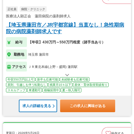
正社員
病院・クリニック
医療法人顕正会 蓮田病院の薬剤師求人
【埼玉県蓮田市／JR宇都宮線】当直なし！急性期病
院の病院薬剤師求人です
給与
【年収】430万円～550万円程度（諸手当あり）
勤務地
埼玉県 蓮田市
アクセス
ＪＲ東北本線(上野－盛岡) 蓮田駅
年収550万円以上可
新卒も応募可能
未経験者も応募可能
原則、引越しを伴う転勤なし
残業月10ｈ以下
産休・育休取得実績有り
スキルアップ
車通勤可
積極採用中
夏～秋入職可
求人の詳細を見る
この求人に興味がある
更新日：2026年5月26日
保存する