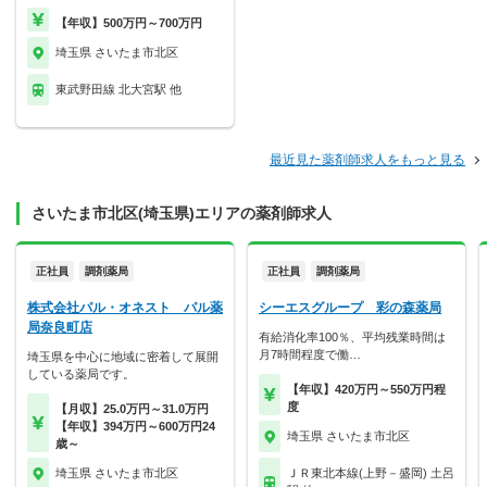
【年収】500万円～700万円
埼玉県 さいたま市北区
東武野田線 北大宮駅 他
最近見た薬剤師求人をもっと見る
さいたま市北区(埼玉県)エリアの薬剤師求人
正社員
調剤薬局
正社員
調剤薬局
株式会社パル・オネスト パル薬
シーエスグループ 彩の森薬局
局奈良町店
有給消化率100％、平均残業時間は
月7時間程度で働…
埼玉県を中心に地域に密着して展開
している薬局です。
【年収】420万円～550万円程
度
【月収】25.0万円～31.0万円
【年収】394万円～600万円24
埼玉県 さいたま市北区
歳～
埼玉県 さいたま市北区
ＪＲ東北本線(上野－盛岡) 土呂