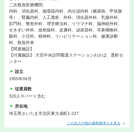
二次救急医療機関。
内科、消化器科、循環器内科、内分泌内科（糖尿病、甲状腺
等）、腎臓内科、人工透析、外科、消化器外科、乳腺外科、
肛門科、整形外科、理学療法科、リウマチ科、脳神経外科、
せきずい外科、放射線科、皮膚科、泌尿器科、耳鼻咽喉科、
眼科、小児科、精神科、リハビリテーション科、健康診断
科、救急外来
【関連施設】
【付属施設】 大宮中央訪問看護ステーションわかば、透析セ
ンター
設立
1955年04月
従業員数
320人※パート含む
所在地
埼玉県さいたま市北区東大成町1-227
この法人の他の薬剤師求人を見る