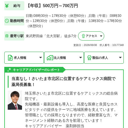
【年収】500万円～700万円
給与
日勤:08時30分～17時30分（休憩60分）,日勤（午前）:08時30
勤務時間
分～12時30分（休憩0分）,日勤（午後）:13時30分～17時30分
（休憩0分）
最寄り駅
東武野田線「北大宮駅」 徒歩7分
アクセス
更新日：2026/06/08 求人番号：10177348
求人情報
法人情報
類似の求人
キャリアアドバイザーのレポート
当直なし！さいたま市北区に位置するケアミックス病院で
薬局長募集！
埼玉県さいたま市北区に位置するケアミックスの総合病
院です。
先端機器・最新設備も導入し、高度な医療と良質なホス
ピタリティの提供をテーマに地域医療を支えています。
管理職としての採用となりますので、経験豊富な方、マ
ネージメント経験のある方を歓迎しています！
キャリアアドバイザー 薬剤師担当