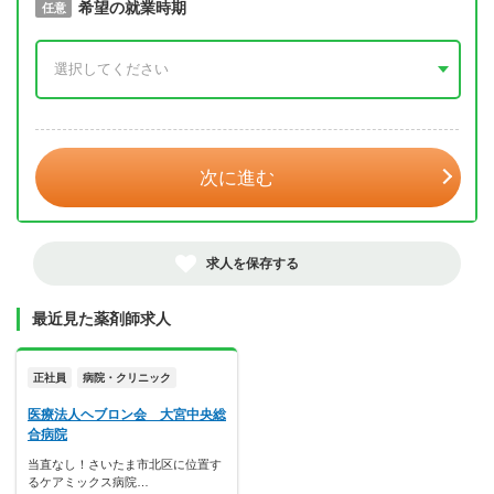
取得予定年
希望の就業時期
必須
任意
年 3月
次に進む
求人を保存する
最近見た薬剤師求人
正社員
病院・クリニック
医療法人ヘブロン会 大宮中央総
合病院
当直なし！さいたま市北区に位置す
るケアミックス病院…