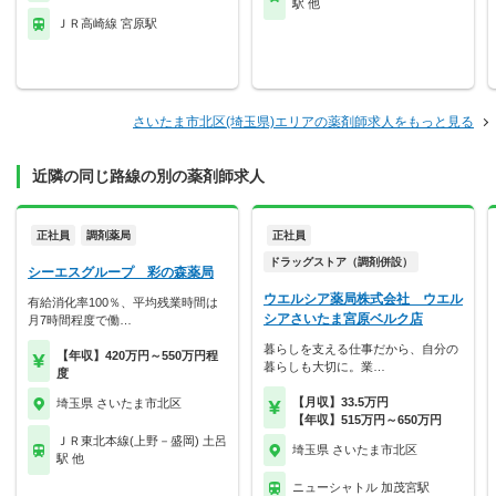
駅 他
ＪＲ高崎線 宮原駅
さいたま市北区(埼玉県)エリアの薬剤師求人をもっと見る
近隣の同じ路線の別の薬剤師求人
正社員
調剤薬局
正社員
ドラッグストア（調剤併設）
シーエスグループ 彩の森薬局
ウエルシア薬局株式会社 ウエル
有給消化率100％、平均残業時間は
シアさいたま宮原ベルク店
月7時間程度で働…
暮らしを支える仕事だから、自分の
【年収】420万円～550万円程
暮らしも大切に。業…
度
【月収】33.5万円
埼玉県 さいたま市北区
【年収】515万円～650万円
ＪＲ東北本線(上野－盛岡) 土呂
埼玉県 さいたま市北区
駅 他
ニューシャトル 加茂宮駅