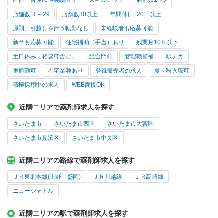
産休・育休取得実績有り
スキルアップ
店舗数1～9
店舗数10～29
店舗数30以上
年間休日120日以上
原則、引越しを伴う転勤なし
未経験者も応募可能
新卒も応募可能
住宅補助（手当）あり
残業月10ｈ以下
土日休み（相談可含む）
総合門前
管理職候補
駅チカ
車通勤可
在宅業務あり
登録販売者の求人
夏～秋入職可
積極採用中の求人
WEB面接OK
近隣エリアで薬剤師求人を探す
さいたま市
さいたま市西区
さいたま市大宮区
さいたま市見沼区
さいたま市中央区
近隣エリアの路線で薬剤師求人を探す
ＪＲ東北本線(上野－盛岡)
ＪＲ川越線
ＪＲ高崎線
ニューシャトル
近隣エリアの駅で薬剤師求人を探す