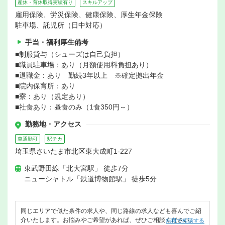
産休・育休取得実績有り
スキルアップ
雇用保険、労災保険、健康保険、厚生年金保険
駐車場、託児所（日中対応）
手当・福利厚生備考
■制服貸与（シューズは自己負担）
■職員駐車場：あり（月額使用料負担あり）
■退職金：あり 勤続3年以上 ※確定拠出年金
■院内保育所：あり
■寮：あり（規定あり）
■社食あり：昼食のみ（1食350円～）
勤務地・アクセス
車通勤可
駅チカ
埼玉県さいたま市北区東大成町1-227
東武野田線「北大宮駅」 徒歩7分
ニューシャトル「鉄道博物館駅」 徒歩5分
同じエリアで似た条件の求人や、同じ路線の求人なども喜んでご紹
介いたします。お悩みやご希望があれば、ぜひご相談ください。
無料で相談する