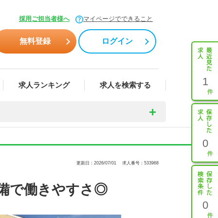
採用ご担当者様へ
マイページでできること
無料登録
ログイン
1
求人ランキング
求人を検索する
0
更新日：2026/07/01
求人番号：533968
備で働きやすさ◎
0