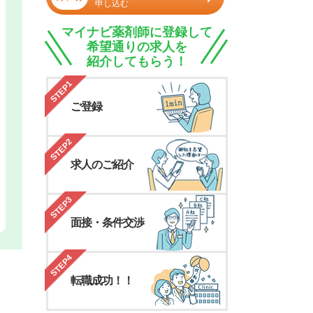
申し込む
マイナビ薬剤師に登録して
希望通りの求人を
紹介してもらう！
STEP1
ご登録
STEP2
求人のご紹介
STEP3
面接・条件交渉
STEP4
転職成功！！