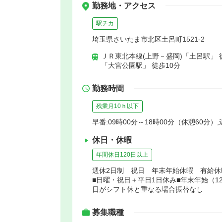
勤務地・アクセス
駅チカ
埼玉県さいたま市北区土呂町1521-2
ＪＲ東北本線(上野－盛岡)「土呂駅」 
「大宮公園駅」 徒歩10分
勤務時間
残業月10ｈ以下
早番:09時00分～18時00分（休憩60分）,
休日・休暇
年間休日120日以上
週休2日制 祝日 年末年始休暇 有給
■日曜・祝日＋平日1日休み■年末年始（12
日がシフト休と重なる場合振替なし
募集職種