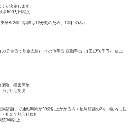
により決定します。
験者500万円程度
後支給※2年目以降は12分割のため、1年目のみ）
30分単位で別途支給) その他手当(夜勤手当：1回1万6千円) 借上
金保険、損害保険
り上げ社宅制度
配属店舗まで通勤時間が90分以上かかる方＋配属店舗の2キロ圏内に住
金・礼金全額会社負担
勤続3年以上