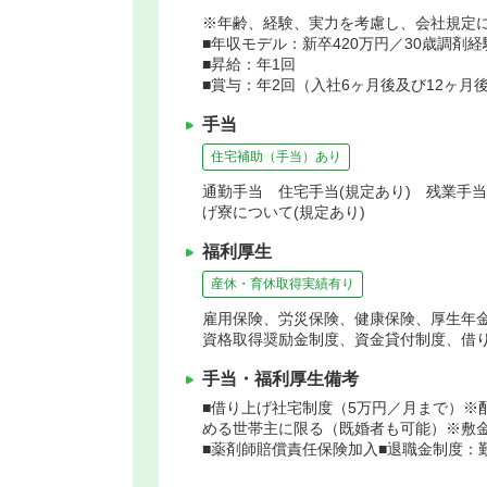
※年齢、経験、実力を考慮し、会社規定
■年収モデル：新卒420万円／30歳調剤経
■昇給：年1回
■賞与：年2回（入社6ヶ月後及び12ヶ月
手当
住宅補助（手当）あり
通勤手当 住宅手当(規定あり) 残業手当(
げ寮について(規定あり)
福利厚生
産休・育休取得実績有り
雇用保険、労災保険、健康保険、厚生年
資格取得奨励金制度、資金貸付制度、借
手当・福利厚生備考
■借り上げ社宅制度（5万円／月まで）※
める世帯主に限る（既婚者も可能）※敷
■薬剤師賠償責任保険加入■退職金制度：