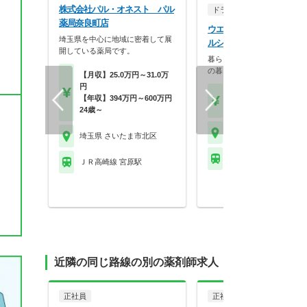
株式会社パル・オネスト パル
ドラッグストア（調剤併設
薬局奈良町店
ウエルシア薬局株式会社 
埼玉県を中心に地域に密着して展
ルシアさいたま宮原駅前店
開している薬局です。
暮らしを支える仕事だから、
の暮らしも大切に。業…
【月収】25.0万円～31.0万
円
【月収】33.5万円
【年収】394万円～600万円
【年収】515万円～65
24歳～
埼玉県 さいたま市北区
埼玉県 さいたま市北区
ＪＲ高崎線 宮原駅
ＪＲ高崎線 宮原駅
近隣の同じ路線の別の薬剤師求人
正社員
正社員
調剤薬局