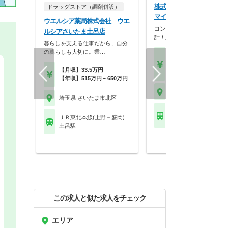
株式会社ユニスマイル ユ
ドラッグストア（調剤併設）
マイル薬局 本郷店
ウエルシア薬局株式会社 ウエ
コンプライアンス重視の店舗
ルシアさいたま土呂店
計！上場企業母体で研修…
暮らしを支える仕事だから、自分
の暮らしも大切に。業…
【月収】26.2万円～41.
円
【月収】33.5万円
【年収】393万円～60
【年収】515万円～650万円
埼玉県 さいたま市北区
埼玉県 さいたま市北区
ＪＲ東北本線(上野－盛
ＪＲ東北本線(上野－盛岡)
土呂駅 他
土呂駅
この求人と似た求人をチェック
エリア