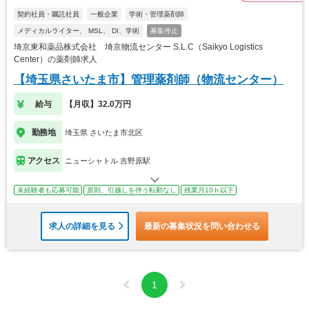
契約社員・嘱託社員
一般企業
学術・管理薬剤師
メディカルライター、 MSL、 DI、学術
募集停止
埼京東和薬品株式会社 埼京物流センター S.L.C（Saikyo Logistics
Center）の薬剤師求人
【埼玉県さいたま市】管理薬剤師（物流センター）
給与
【月収】32.0万円
勤務地
埼玉県 さいたま市北区
アクセス
ニューシャトル 吉野原駅
未経験者も応募可能
原則、引越しを伴う転勤なし
残業月10ｈ以下
求人の詳細を見る
最新の募集状況を問い合わせる
1