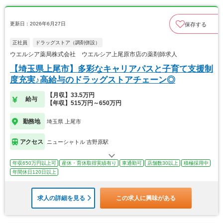
更新日：2026年6月27日
保存する
正社員
ドラッグストア（調剤併設）
ウエルシア薬局株式会社 ウエルシア上尾原市店の薬剤師求人
【埼玉県上尾市】多彩なキャリアパスと子育て支援制
度充実♪高給与のドラッグストアチェーン◎
【月収】33.5万円
給与
【年収】515万円～650万円
勤務地
埼玉県 上尾市
アクセス
ニューシャトル 吉野原駅
年収650万円以上可
産休・育休取得実績有り
車通勤可
店舗数30以上
積極採用中
年間休日120日以上
求人の詳細を見る
この求人に興味がある