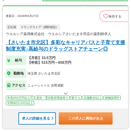
更新日：2026年6月27日
保存する
正社員
ドラッグストア（調剤併設）
ウエルシア薬局株式会社 ウエルシアさいたま今羽店の薬剤師求人
【さいたま市北区】多彩なキャリアパスと子育て支援
制度充実♪高給与のドラッグストアチェーン◎
【月収】33.5万円
給与
【年収】515万円～650万円
勤務地
埼玉県 さいたま市北区
アクセス
ニューシャトル 吉野原駅
年収650万円以上可
産休・育休取得実績有り
駅チカ
店舗数30以上
積極採用中
年間休日120日以上
求人の詳細を見る
この求人に興味がある