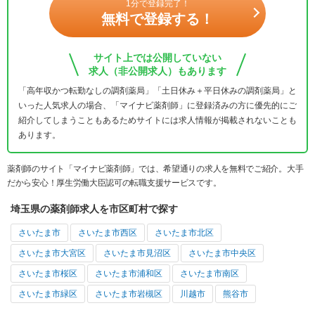
1分で登録完了！
無料で登録する！
サイト上では公開していない
求人（非公開求人）もあります
「高年収かつ転勤なしの調剤薬局」「土日休み＋平日休みの調剤薬局」と
いった人気求人の場合、「マイナビ薬剤師」に登録済みの方に優先的にご
紹介してしまうこともあるためサイトには求人情報が掲載されないことも
あります。
薬剤師のサイト「マイナビ薬剤師」では、希望通りの求人を無料でご紹介。大手
だから安心！厚生労働大臣認可の転職支援サービスです。
埼玉県の薬剤師求人を市区町村で探す
さいたま市
さいたま市西区
さいたま市北区
さいたま市大宮区
さいたま市見沼区
さいたま市中央区
さいたま市桜区
さいたま市浦和区
さいたま市南区
さいたま市緑区
さいたま市岩槻区
川越市
熊谷市