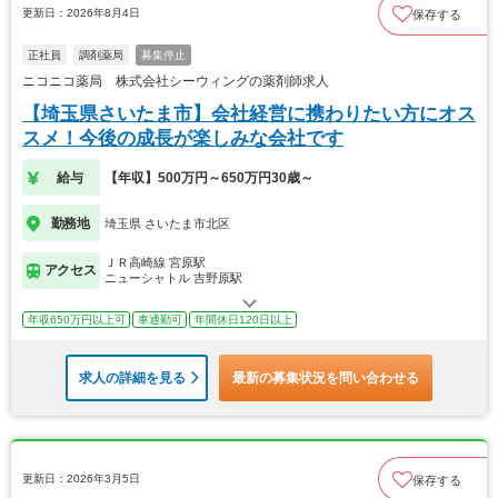
更新日：2026年8月4日
保存する
正社員
調剤薬局
募集停止
ニコニコ薬局 株式会社シーウィングの薬剤師求人
【埼玉県さいたま市】会社経営に携わりたい方にオス
スメ！今後の成長が楽しみな会社です
給与
【年収】500万円～650万円30歳～
勤務地
埼玉県 さいたま市北区
ＪＲ高崎線 宮原駅
アクセス
ニューシャトル 吉野原駅
年収650万円以上可
車通勤可
年間休日120日以上
求人の詳細を見る
最新の募集状況を問い合わせる
更新日：2026年3月5日
保存する