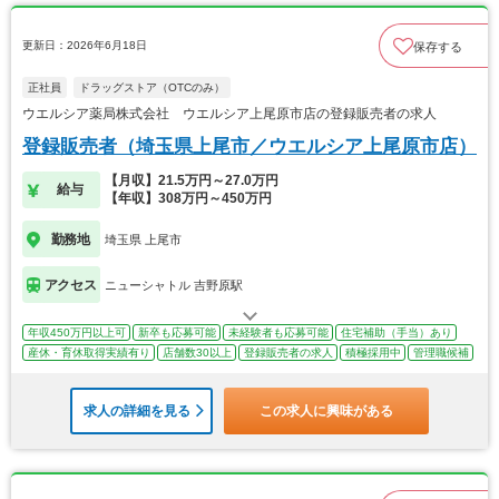
更新日：2026年6月18日
保存する
正社員
ドラッグストア（OTCのみ）
ウエルシア薬局株式会社 ウエルシア上尾原市店の登録販売者の求人
登録販売者（埼玉県上尾市／ウエルシア上尾原市店）
【月収】21.5万円～27.0万円
給与
【年収】308万円～450万円
勤務地
埼玉県 上尾市
アクセス
ニューシャトル 吉野原駅
年収450万円以上可
新卒も応募可能
未経験者も応募可能
住宅補助（手当）あり
産休・育休取得実績有り
店舗数30以上
登録販売者の求人
積極採用中
管理職候補
求人の詳細を見る
この求人に興味がある