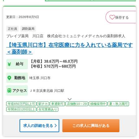
更新日：2026年8月5日
保存する
正社員
調剤薬局
ブレイブ薬局 川口店 株式会社コミュニティメディカルの薬剤師求人
【埼玉県川口市】在宅医療に力を入れている薬局です
＜薬剤師＞
【月収】38.6万円～46.0万円
給与
【年収】570万円～680万円
勤務地
埼玉県 川口市
アクセス
ＪＲ京浜東北線 川口駅
年収650万円以上可
駅チカ
車通勤可
店舗数10～29
積極採用中
夏～秋入職可
年間休日120日以上
在宅業務あり
求人の詳細を見る
この求人に興味がある