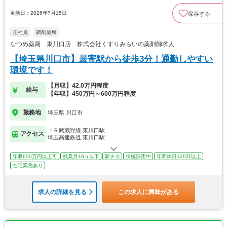
更新日：2026年7月15日
保存する
正社員
調剤薬局
なつめ薬局 東川口店 株式会社くすりみらいの薬剤師求人
【埼玉県川口市】最寄駅から徒歩3分！通勤しやすい
環境です！
【月収】42.0万円程度
給与
【年収】450万円～600万円程度
勤務地
埼玉県 川口市
ＪＲ武蔵野線 東川口駅
アクセス
埼玉高速鉄道 東川口駅
年収600万円以上可
残業月10ｈ以下
駅チカ
積極採用中
年間休日120日以上
在宅業務あり
求人の詳細を見る
この求人に興味がある