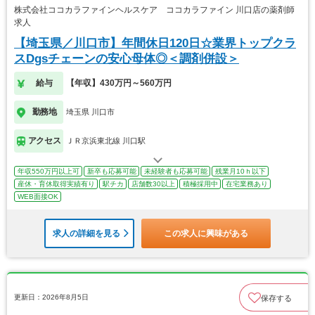
株式会社ココカラファインヘルスケア ココカラファイン 川口店の薬剤師
求人
【埼玉県／川口市】年間休日120日☆業界トップクラ
スDgsチェーンの安心母体◎＜調剤併設＞
給与
【年収】430万円～560万円
勤務地
埼玉県 川口市
アクセス
ＪＲ京浜東北線 川口駅
年収550万円以上可
新卒も応募可能
未経験者も応募可能
残業月10ｈ以下
産休・育休取得実績有り
駅チカ
店舗数30以上
積極採用中
在宅業務あり
WEB面接OK
求人の詳細を見る
この求人に興味がある
更新日：2026年8月5日
保存する