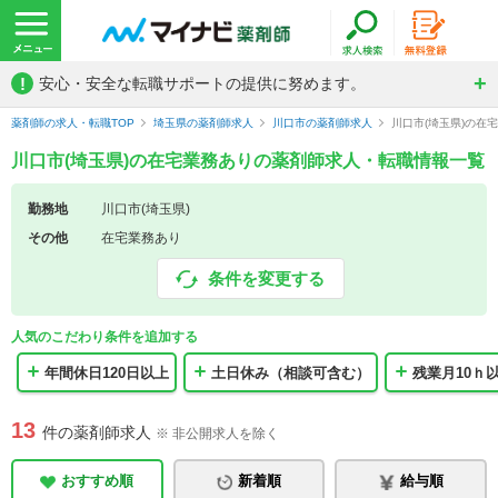
!
安心・安全な転職サポートの提供に努めます。
薬剤師の求人・転職TOP
埼玉県の薬剤師求人
川口市の薬剤師求人
川口市(埼玉県)の在
川口市(埼玉県)の在宅業務ありの薬剤師求人・転職情報一覧
勤務地
川口市(埼玉県)
その他
在宅業務あり
条件を変更する
人気のこだわり条件を追加する
年間休日120日以上
土日休み（相談可含む）
残業月10ｈ
13
件の薬剤師求人
※ 非公開求人を除く
おすすめ順
新着順
給与順