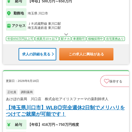
給与
【年収】500万円～650万円
勤務地
埼玉県 川口市
ＪＲ武蔵野線 東川口駅
アクセス
埼玉高速鉄道 東川口駅
年収650万円以上可
残業月10ｈ以下
駅チカ
車通勤可
積極採用中
在宅業務あり
求人の詳細を見る
この求人に興味がある
更新日：2026年6月18日
保存する
正社員
調剤薬局
あけぼの薬局 川口店 株式会社アイリスファーマの薬剤師求人
【埼玉県川口市】WLB◎完全週休2日制でメリハリを
つけてご就業が可能です！
給与
【年収】416万円～750万円程度