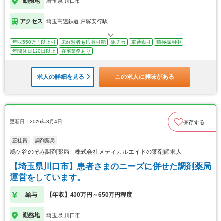
勤務地
埼玉県 川口市
アクセス
埼玉高速鉄道 戸塚安行駅
年収550万円以上可
未経験者も応募可能
駅チカ
車通勤可
積極採用中
年間休日120日以上
在宅業務あり
求人の詳細を見る
この求人に興味がある
更新日：2026年8月4日
保存する
正社員
調剤薬局
鳩ケ谷のぞみ調剤薬局 株式会社メディカルエイドの薬剤師求人
【埼玉県川口市】患者さまのニーズに併せた調剤薬局
運営をしています。
給与
【年収】400万円～650万円程度
勤務地
埼玉県 川口市