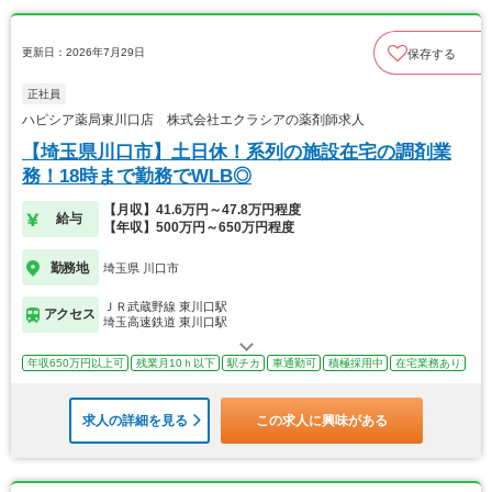
更新日：2026年7月29日
保存する
正社員
ハピシア薬局東川口店 株式会社エクラシアの薬剤師求人
【埼玉県川口市】土日休！系列の施設在宅の調剤業
務！18時まで勤務でWLB◎
【月収】41.6万円～47.8万円程度
給与
【年収】500万円～650万円程度
勤務地
埼玉県 川口市
ＪＲ武蔵野線 東川口駅
アクセス
埼玉高速鉄道 東川口駅
年収650万円以上可
残業月10ｈ以下
駅チカ
車通勤可
積極採用中
在宅業務あり
求人の詳細を見る
この求人に興味がある