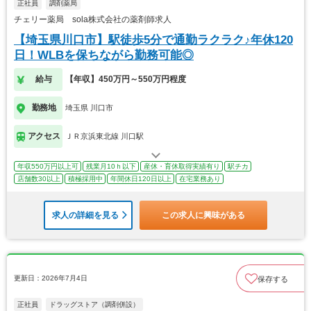
正社員
調剤薬局
チェリー薬局 sola株式会社の薬剤師求人
【埼玉県川口市】駅徒歩5分で通勤ラクラク♪年休120
日！WLBを保ちながら勤務可能◎
給与
【年収】450万円～550万円程度
勤務地
埼玉県 川口市
アクセス
ＪＲ京浜東北線 川口駅
年収550万円以上可
残業月10ｈ以下
産休・育休取得実績有り
駅チカ
店舗数30以上
積極採用中
年間休日120日以上
在宅業務あり
求人の詳細を見る
この求人に興味がある
更新日：2026年7月4日
保存する
正社員
ドラッグストア（調剤併設）