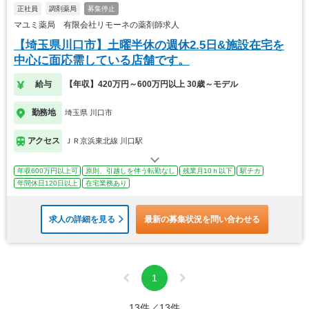
正社員
調剤薬局
募集停止
マユミ薬局 有限会社リモーネの薬剤師求人
【埼玉県川口市】土曜半休の週休2.5日&施設在宅を
中心に面応需している店舗です。
給与
【年収】420万円～600万円以上 30歳～モデル
勤務地
埼玉県 川口市
アクセス
ＪＲ京浜東北線 川口駅
年収600万円以上可
原則、引越しを伴う転勤なし
残業月10ｈ以下
駅チカ
年間休日120日以上
在宅業務あり
求人の詳細を見る
最新の募集状況を問い合わせる
1
13件／13件