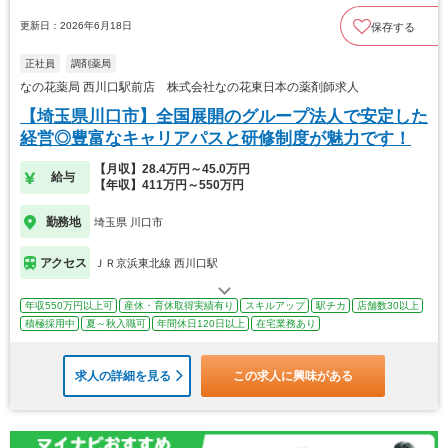
更新日：2026年6月18日
保存する
正社員
調剤薬局
なの花薬局 西川口駅前店 株式会社なの花東日本の薬剤師求人
【埼玉県川口市】全国展開のグループ法人で安定した
経営◎豊富なキャリアパスと研修制度が魅力です！
【月収】28.4万円～45.0万円
給与
【年収】411万円～550万円
勤務地
埼玉県 川口市
アクセス
ＪＲ京浜東北線 西川口駅
年収550万円以上可
産休・育休取得実績有り
スキルアップ
駅チカ
店舗数30以上
積極採用中
夏～秋入職可
年間休日120日以上
在宅業務あり
求人の詳細を見る
この求人に興味がある