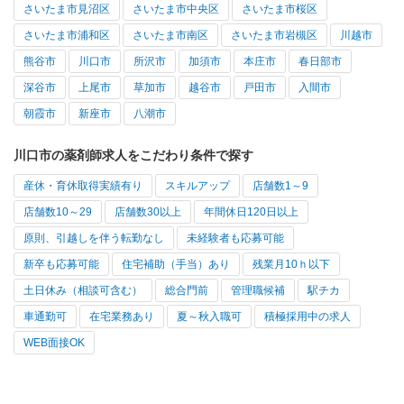
さいたま市見沼区
さいたま市中央区
さいたま市桜区
さいたま市浦和区
さいたま市南区
さいたま市岩槻区
川越市
熊谷市
川口市
所沢市
加須市
本庄市
春日部市
深谷市
上尾市
草加市
越谷市
戸田市
入間市
朝霞市
新座市
八潮市
川口市の薬剤師求人をこだわり条件で探す
産休・育休取得実績有り
スキルアップ
店舗数1～9
店舗数10～29
店舗数30以上
年間休日120日以上
原則、引越しを伴う転勤なし
未経験者も応募可能
新卒も応募可能
住宅補助（手当）あり
残業月10ｈ以下
土日休み（相談可含む）
総合門前
管理職候補
駅チカ
車通勤可
在宅業務あり
夏～秋入職可
積極採用中の求人
WEB面接OK