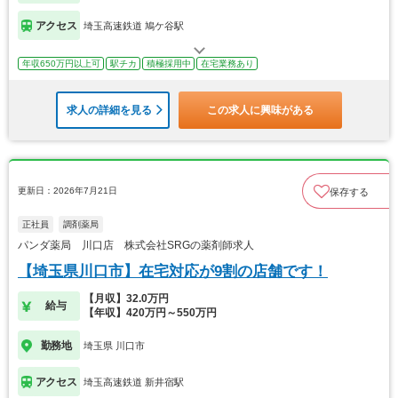
アクセス
埼玉高速鉄道 鳩ケ谷駅
年収650万円以上可
駅チカ
積極採用中
在宅業務あり
求人の詳細を見る
この求人に興味がある
更新日：2026年7月21日
保存する
正社員
調剤薬局
パンダ薬局 川口店 株式会社SRGの薬剤師求人
【埼玉県川口市】在宅対応が9割の店舗です！
【月収】32.0万円
給与
【年収】420万円～550万円
勤務地
埼玉県 川口市
アクセス
埼玉高速鉄道 新井宿駅