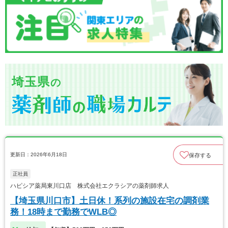
埼玉県
の
更新日：2026年6月18日
保存する
正社員
ハピシア薬局東川口店 株式会社エクラシアの薬剤師求人
【埼玉県川口市】土日休！系列の施設在宅の調剤業
務！18時まで勤務でWLB◎