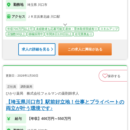
勤務地
埼玉県 川口市
アクセス
ＪＲ京浜東北線 川口駅
年収700万円以上可
未経験者も応募可能
産休・育休取得実績有り
スキルアップ
店舗数30以上
積極採用中
年間休日120日以上
在宅業務あり
求人の詳細を見る
この求人に興味がある
更新日：2026年1月30日
保存する
正社員
調剤薬局
ひかり薬局 株式会社フォルマンの薬剤師求人
【埼玉県川口市】駅前好立地！仕事とプライベートの
両立が叶う環境です♪
給与
【年収】400万円～550万円