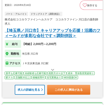
更新日：2026年6月18日
保存する
パート・アルバイト
ドラッグストア（調剤併設）
株式会社ココカラファインヘルスケア ココカラファイン 川口店の薬剤師
求人
【埼玉県／川口市】キャリアアップを応援！活躍のフ
ィールドが多彩な会社です＜調剤併設＞
給与
【時給】2,000円～2,200円
勤務地
埼玉県 川口市
アクセス
ＪＲ京浜東北線 川口駅
新卒も応募可能
未経験者も応募可能
残業月10ｈ以下
産休・育休取得実績有り
駅チカ
店舗数30以上
積極採用中
在宅業務あり
WEB面接OK
求人の詳細を見る
この求人に興味がある