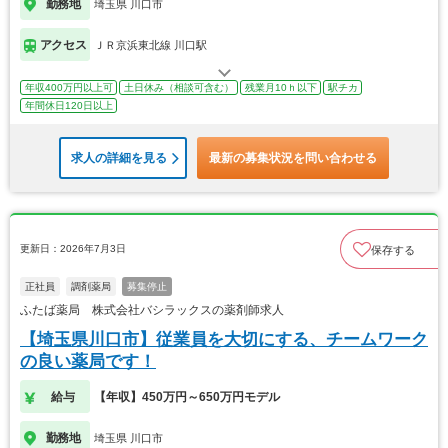
勤務地
埼玉県 川口市
アクセス
ＪＲ京浜東北線 川口駅
年収400万円以上可
土日休み（相談可含む）
残業月10ｈ以下
駅チカ
年間休日120日以上
求人の詳細を見る
最新の募集状況を問い合わせる
更新日：2026年7月3日
保存する
正社員
調剤薬局
募集停止
ふたば薬局 株式会社バシラックスの薬剤師求人
【埼玉県川口市】従業員を大切にする、チームワーク
の良い薬局です！
給与
【年収】450万円～650万円モデル
勤務地
埼玉県 川口市