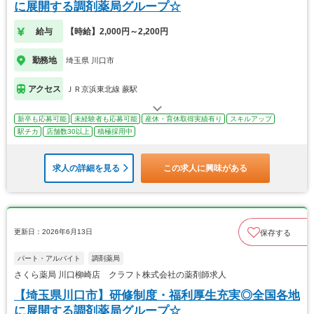
に展開する調剤薬局グループ☆
給与
【時給】2,000円～2,200円
勤務地
埼玉県 川口市
アクセス
ＪＲ京浜東北線 蕨駅
新卒も応募可能
未経験者も応募可能
産休・育休取得実績有り
スキルアップ
駅チカ
店舗数30以上
積極採用中
求人の詳細を見る
この求人に興味がある
更新日：2026年6月13日
保存する
パート・アルバイト
調剤薬局
さくら薬局 川口柳崎店 クラフト株式会社の薬剤師求人
【埼玉県川口市】研修制度・福利厚生充実◎全国各地
に展開する調剤薬局グループ☆