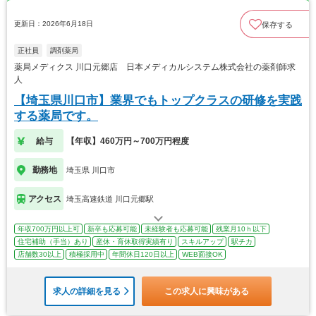
更新日：2026年6月18日
保存する
正社員
調剤薬局
薬局メディクス 川口元郷店 日本メディカルシステム株式会社の薬剤師求
人
【埼玉県川口市】業界でもトップクラスの研修を実践
する薬局です。
給与
【年収】460万円～700万円程度
勤務地
埼玉県 川口市
アクセス
埼玉高速鉄道 川口元郷駅
年収700万円以上可
新卒も応募可能
未経験者も応募可能
残業月10ｈ以下
住宅補助（手当）あり
産休・育休取得実績有り
スキルアップ
駅チカ
店舗数30以上
積極採用中
年間休日120日以上
WEB面接OK
求人の詳細を見る
この求人に興味がある