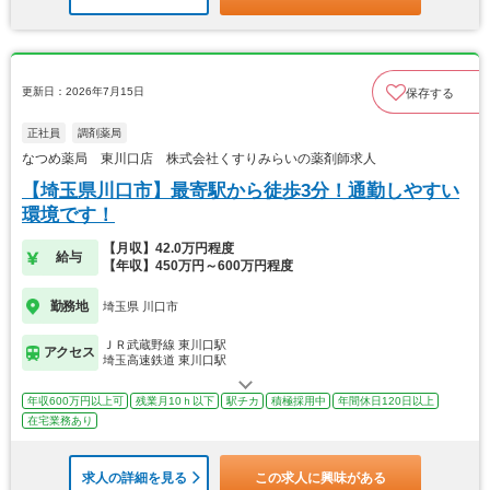
更新日：2026年7月15日
保存する
正社員
調剤薬局
なつめ薬局 東川口店 株式会社くすりみらいの薬剤師求人
【埼玉県川口市】最寄駅から徒歩3分！通勤しやすい
環境です！
【月収】42.0万円程度
給与
【年収】450万円～600万円程度
勤務地
埼玉県 川口市
ＪＲ武蔵野線 東川口駅
アクセス
埼玉高速鉄道 東川口駅
年収600万円以上可
残業月10ｈ以下
駅チカ
積極採用中
年間休日120日以上
在宅業務あり
求人の詳細を見る
この求人に興味がある