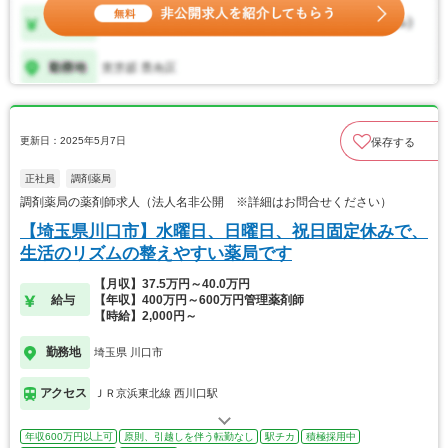
更新日：2025年5月7日
保存する
正社員
調剤薬局
調剤薬局の薬剤師求人（法人名非公開 ※詳細はお問合せください）
【埼玉県川口市】水曜日、日曜日、祝日固定休みで、
生活のリズムの整えやすい薬局です
【月収】37.5万円～40.0万円
給与
【年収】400万円～600万円管理薬剤師
【時給】2,000円～
勤務地
埼玉県 川口市
アクセス
ＪＲ京浜東北線 西川口駅
年収600万円以上可
原則、引越しを伴う転勤なし
駅チカ
積極採用中