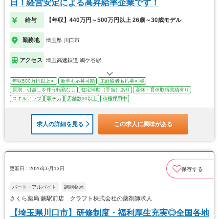
日！経営安定による高昇給率企業です！
給与
【年収】440万円～500万円以上 26歳～30歳モデル
勤務地
埼玉県 川口市
アクセス
埼玉高速鉄道 鳩ケ谷駅
年収500万円以上可
新卒も応募可能
未経験者も応募可能
原則、引越しを伴う転勤なし
住宅補助（手当）あり
産休・育休取得実績有り
スキルアップ
駅チカ
店舗数30以上
積極採用中
求人の詳細を見る
この求人に興味がある
更新日：2026年6月13日
保存する
パート・アルバイト
調剤薬局
さくら薬局 蕨駅前店 クラフト株式会社の薬剤師求人
【埼玉県川口市】研修制度・福利厚生充実◎全国各地