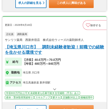
求人の詳細を見る
この求人に興味がある
更新日：2026年6月18日
保存する
正社員
調剤薬局
サンリツ薬局 西新井宿店 株式会社ウィーズの薬剤師求人
【埼玉県川口市】 調剤未経験者歓迎！前職での経験
を生かせる環境です
【月収】40.0万円～70.0万円
給与
【年収】480万円～840万円
勤務地
埼玉県 川口市
アクセス
埼玉高速鉄道 新井宿駅
年収800万円以上可
未経験者も応募可能
住宅補助（手当）あり
産休・育休取得実績有り
スキルアップ
駅チカ
店舗数30以上
積極採用中