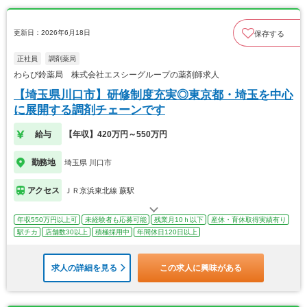
更新日：2026年6月18日
保存する
正社員
調剤薬局
わらび鈴薬局 株式会社エスシーグループの薬剤師求人
【埼玉県川口市】研修制度充実◎東京都・埼玉を中心
に展開する調剤チェーンです
給与
【年収】420万円～550万円
勤務地
埼玉県 川口市
アクセス
ＪＲ京浜東北線 蕨駅
年収550万円以上可
未経験者も応募可能
残業月10ｈ以下
産休・育休取得実績有り
駅チカ
店舗数30以上
積極採用中
年間休日120日以上
求人の詳細を見る
この求人に興味がある