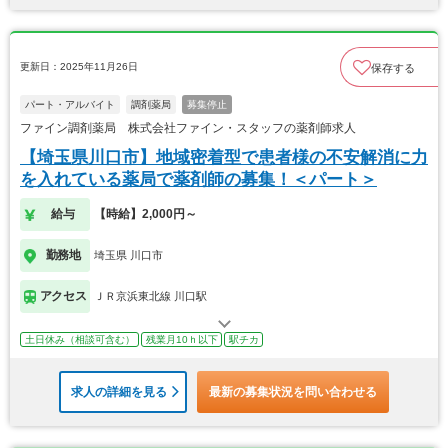
更新日：2025年11月26日
保存する
パート・アルバイト
調剤薬局
募集停止
ファイン調剤薬局 株式会社ファイン・スタッフの薬剤師求人
【埼玉県川口市】地域密着型で患者様の不安解消に力
を入れている薬局で薬剤師の募集！＜パート＞
給与
【時給】2,000円～
勤務地
埼玉県 川口市
アクセス
ＪＲ京浜東北線 川口駅
土日休み（相談可含む）
残業月10ｈ以下
駅チカ
求人の詳細を見る
最新の募集状況を問い合わせる