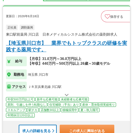
更新日：2026年6月18日
保存する
正社員
調剤薬局
東口駅前薬局 川口店 日本メディカルシステム株式会社の薬剤師求人
【埼玉県川口市】 業界でもトップクラスの研修を実
践する薬局です。
【月収】31.0万円～36.0万円以上
給与
【年収】440万円～500万円以上 26歳～30歳モデル
勤務地
埼玉県 川口市
アクセス
ＪＲ京浜東北線 川口駅
年収500万円以上可
新卒も応募可能
未経験者も応募可能
原則、引越しを伴う転勤なし
住宅補助（手当）あり
産休・育休取得実績有り
スキルアップ
駅チカ
店舗数30以上
積極採用中
夏～秋入職可
年間休日120日以上
求人の詳細を見る
この求人に興味がある