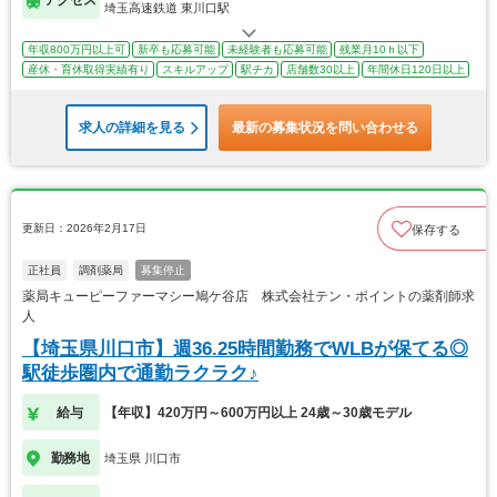
アクセス
埼玉高速鉄道 東川口駅
年収800万円以上可
新卒も応募可能
未経験者も応募可能
残業月10ｈ以下
産休・育休取得実績有り
スキルアップ
駅チカ
店舗数30以上
年間休日120日以上
求人の詳細を見る
最新の募集状況を問い合わせる
更新日：2026年2月17日
保存する
正社員
調剤薬局
募集停止
薬局キューピーファーマシー鳩ケ谷店 株式会社テン・ポイントの薬剤師求
人
【埼玉県川口市】週36.25時間勤務でWLBが保てる◎
駅徒歩圏内で通勤ラクラク♪
給与
【年収】420万円～600万円以上 24歳～30歳モデル
勤務地
埼玉県 川口市