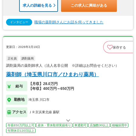
求人の詳細を見る
この求人に興味がある
職場の薬剤師さんにお話を伺ってきました
インタビュー
更新日：2026年3月19日
保存する
正社員
調剤薬局
調剤薬局の薬剤師求人（法人名非公開 ※詳細はお問合せください）
薬剤師（埼玉県川口市／ひまわり薬局）
【月収】28.0万円
給与
【年収】400万円～650万円
勤務地
埼玉県 川口市
アクセス
ＪＲ京浜東北線 蕨駅
年収650万円以上可
産休・育休取得実績有り
車通勤可
店舗数30以上
積極採用中
年間休日120日以上