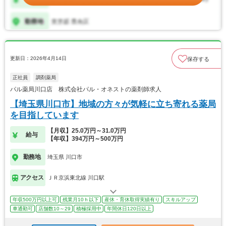
更新日：2026年4月14日
保存する
正社員
調剤薬局
パル薬局川口店 株式会社パル・オネストの薬剤師求人
【埼玉県川口市】地域の方々が気軽に立ち寄れる薬局
を目指しています
【月収】25.0万円～31.0万円
給与
【年収】394万円～500万円
勤務地
埼玉県 川口市
アクセス
ＪＲ京浜東北線 川口駅
年収500万円以上可
残業月10ｈ以下
産休・育休取得実績有り
スキルアップ
車通勤可
店舗数10～29
積極採用中
年間休日120日以上