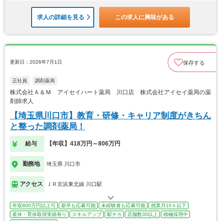
求人の詳細を見る
この求人に興味がある
更新日：2026年7月1日
保存する
正社員
調剤薬局
株式会社Ａ＆Ｍ アイセイハート薬局 川口店 株式会社アイセイ薬局の薬
剤師求人
【埼玉県川口市】教育・研修・キャリア制度がきちん
と整った調剤薬局！
給与
【年収】418万円～806万円
勤務地
埼玉県 川口市
アクセス
ＪＲ京浜東北線 川口駅
年収800万円以上可
新卒も応募可能
未経験者も応募可能
残業月10ｈ以下
産休・育休取得実績有り
スキルアップ
駅チカ
店舗数30以上
積極採用中