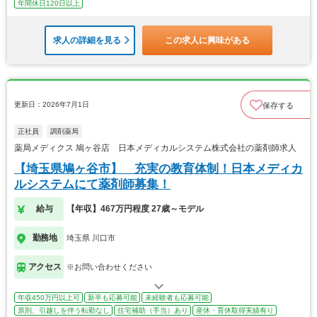
年間休日120日以上
求人の詳細を見る
この求人に興味がある
更新日：2026年7月1日
保存する
正社員
調剤薬局
薬局メディクス 鳩ヶ谷店 日本メディカルシステム株式会社の薬剤師求人
【埼玉県鳩ヶ谷市】 充実の教育体制！日本メディカ
ルシステムにて薬剤師募集！
給与
【年収】467万円程度 27歳～モデル
勤務地
埼玉県 川口市
アクセス
※お問い合わせください
年収450万円以上可
新卒も応募可能
未経験者も応募可能
原則、引越しを伴う転勤なし
住宅補助（手当）あり
産休・育休取得実績有り