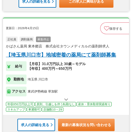
求人の詳細を見る
この求人に興味がある
更新日：2026年4月15日
保存する
正社員
調剤薬局
募集停止
かばさん薬局 東本郷店 株式会社タウンメディカルの薬剤師求人
【埼玉県川口市】地域密着の薬局にて薬剤師募集
【月収】31.0万円以上 30歳～モデル
給与
【年収】400万円～650万円
勤務地
埼玉県 川口市
アクセス
東武伊勢崎線 草加駅
年収650万円以上可
原則、引越しを伴う転勤なし
産休・育休取得実績有り
スキルアップ
車通勤可
店舗数10～29
求人の詳細を見る
最新の募集状況を問い合わせる