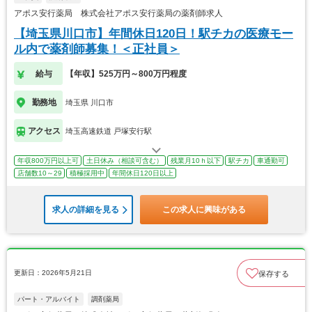
アポス安行薬局 株式会社アポス安行薬局の薬剤師求人
【埼玉県川口市】年間休日120日！駅チカの医療モー
ル内で薬剤師募集！＜正社員＞
給与
【年収】525万円～800万円程度
勤務地
埼玉県 川口市
アクセス
埼玉高速鉄道 戸塚安行駅
年収800万円以上可
土日休み（相談可含む）
残業月10ｈ以下
駅チカ
車通勤可
店舗数10～29
積極採用中
年間休日120日以上
求人の詳細を見る
この求人に興味がある
更新日：2026年5月21日
保存する
パート・アルバイト
調剤薬局