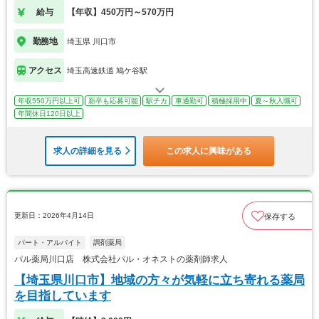
給与
【年収】450万円～570万円
勤務地
埼玉県 川口市
アクセス
埼玉高速鉄道 鳩ケ谷駅
年収550万円以上可
新卒も応募可能
駅チカ
車通勤可
積極採用中
夏～秋入職可
年間休日120日以上
求人の詳細を見る
この求人に興味がある
更新日：2026年4月14日
保存する
パート・アルバイト
調剤薬局
パル薬局川口店 株式会社パル・オネストの薬剤師求人
【埼玉県川口市】地域の方々が気軽に立ち寄れる薬局
を目指しています