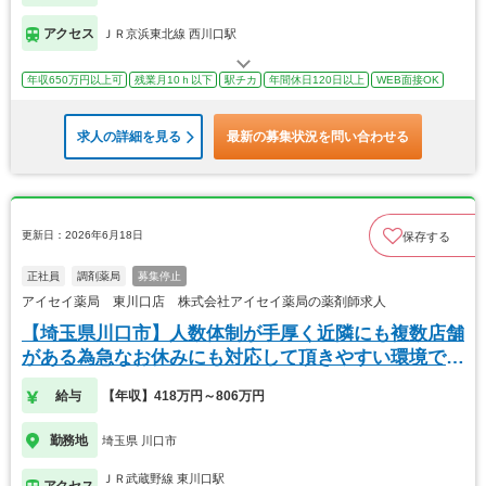
アクセス
ＪＲ京浜東北線 西川口駅
年収650万円以上可
残業月10ｈ以下
駅チカ
年間休日120日以上
WEB面接OK
求人の詳細を見る
最新の募集状況を問い合わせる
更新日：2026年6月18日
保存する
正社員
調剤薬局
募集停止
アイセイ薬局 東川口店 株式会社アイセイ薬局の薬剤師求人
【埼玉県川口市】人数体制が手厚く近隣にも複数店舗
がある為急なお休みにも対応して頂きやすい環境で
す。
給与
【年収】418万円～806万円
勤務地
埼玉県 川口市
ＪＲ武蔵野線 東川口駅