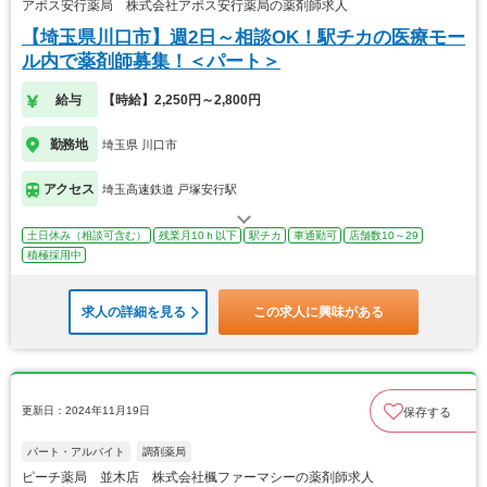
アポス安行薬局 株式会社アポス安行薬局の薬剤師求人
【埼玉県川口市】週2日～相談OK！駅チカの医療モー
ル内で薬剤師募集！＜パート＞
給与
【時給】2,250円～2,800円
勤務地
埼玉県 川口市
アクセス
埼玉高速鉄道 戸塚安行駅
土日休み（相談可含む）
残業月10ｈ以下
駅チカ
車通勤可
店舗数10～29
積極採用中
求人の詳細を見る
この求人に興味がある
更新日：2024年11月19日
保存する
パート・アルバイト
調剤薬局
ピーチ薬局 並木店 株式会社楓ファーマシーの薬剤師求人