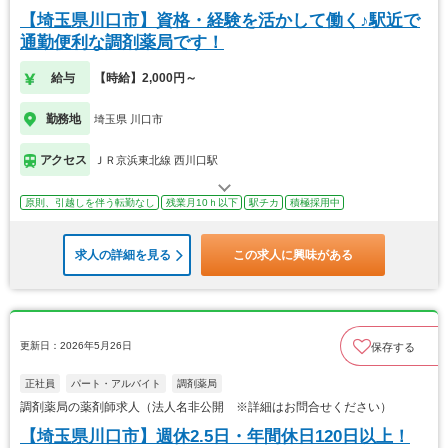
【埼玉県川口市】資格・経験を活かして働く♪駅近で
通勤便利な調剤薬局です！
給与
【時給】2,000円～
勤務地
埼玉県 川口市
アクセス
ＪＲ京浜東北線 西川口駅
原則、引越しを伴う転勤なし
残業月10ｈ以下
駅チカ
積極採用中
求人の詳細を見る
この求人に興味がある
更新日：2026年5月26日
保存する
正社員
パート・アルバイト
調剤薬局
調剤薬局の薬剤師求人（法人名非公開 ※詳細はお問合せください）
【埼玉県川口市】週休2.5日・年間休日120日以上！