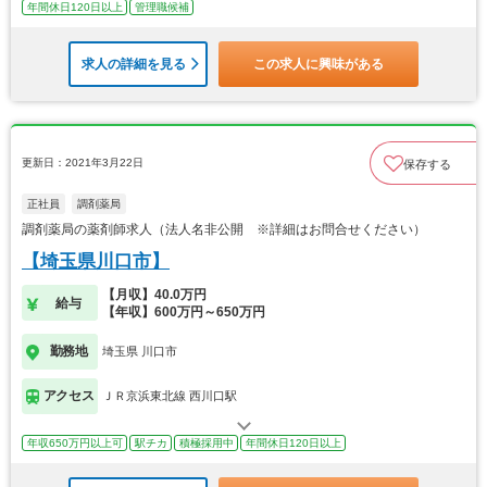
年間休日120日以上
管理職候補
求人の詳細を見る
この求人に興味がある
更新日：2021年3月22日
保存する
正社員
調剤薬局
調剤薬局の薬剤師求人（法人名非公開 ※詳細はお問合せください）
【埼玉県川口市】
【月収】40.0万円
給与
【年収】600万円～650万円
勤務地
埼玉県 川口市
アクセス
ＪＲ京浜東北線 西川口駅
年収650万円以上可
駅チカ
積極採用中
年間休日120日以上