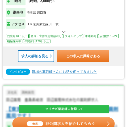
給与
【時給】2,000円～
勤務地
埼玉県 川口市
アクセス
ＪＲ京浜東北線 川口駅
残業月10ｈ以下
産休・育休取得実績有り
スキルアップ
車通勤可
店舗数10～29
積極採用中
年間休日120日以上
求人の詳細を見る
この求人に興味がある
職場の薬剤師さんにお話を伺ってきました
インタビュー