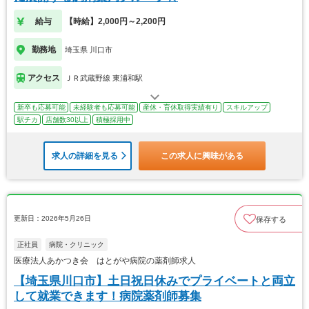
給与
【時給】2,000円～2,200円
勤務地
埼玉県 川口市
アクセス
ＪＲ武蔵野線 東浦和駅
新卒も応募可能
未経験者も応募可能
産休・育休取得実績有り
スキルアップ
駅チカ
店舗数30以上
積極採用中
求人の詳細を見る
この求人に興味がある
更新日：2026年5月26日
保存する
正社員
病院・クリニック
医療法人あかつき会 はとがや病院の薬剤師求人
【埼玉県川口市】土日祝日休みでプライベートと両立
して就業できます！病院薬剤師募集