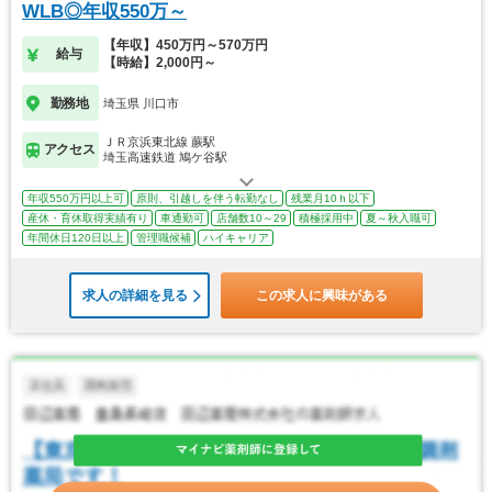
WLB◎年収550万～
【年収】450万円～570万円
給与
【時給】2,000円～
勤務地
埼玉県 川口市
ＪＲ京浜東北線 蕨駅
アクセス
埼玉高速鉄道 鳩ケ谷駅
年収550万円以上可
原則、引越しを伴う転勤なし
残業月10ｈ以下
産休・育休取得実績有り
車通勤可
店舗数10～29
積極採用中
夏～秋入職可
年間休日120日以上
管理職候補
ハイキャリア
求人の詳細を見る
この求人に興味がある