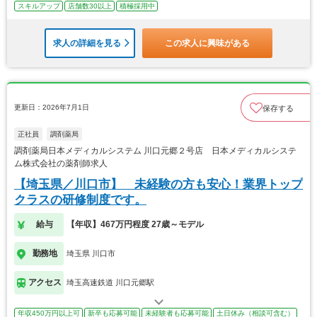
スキルアップ
店舗数30以上
積極採用中
求人の詳細を見る
この求人に興味がある
更新日：2026年7月1日
保存する
正社員
調剤薬局
調剤薬局日本メディカルシステム 川口元郷２号店 日本メディカルシステ
ム株式会社の薬剤師求人
【埼玉県／川口市】 未経験の方も安心！業界トップ
クラスの研修制度です。
給与
【年収】467万円程度 27歳～モデル
勤務地
埼玉県 川口市
アクセス
埼玉高速鉄道 川口元郷駅
年収450万円以上可
新卒も応募可能
未経験者も応募可能
土日休み（相談可含む）