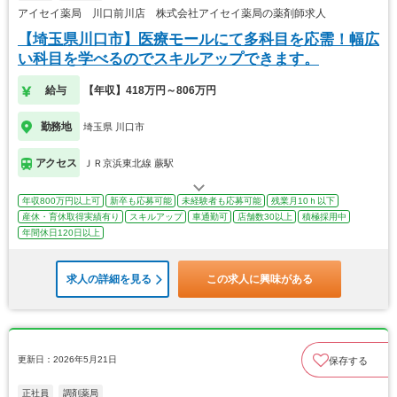
アイセイ薬局 川口前川店 株式会社アイセイ薬局の薬剤師求人
【埼玉県川口市】医療モールにて多科目を応需！幅広
い科目を学べるのでスキルアップできます。
給与
【年収】418万円～806万円
勤務地
埼玉県 川口市
アクセス
ＪＲ京浜東北線 蕨駅
年収800万円以上可
新卒も応募可能
未経験者も応募可能
残業月10ｈ以下
産休・育休取得実績有り
スキルアップ
車通勤可
店舗数30以上
積極採用中
年間休日120日以上
求人の詳細を見る
この求人に興味がある
更新日：2026年5月21日
保存する
正社員
調剤薬局