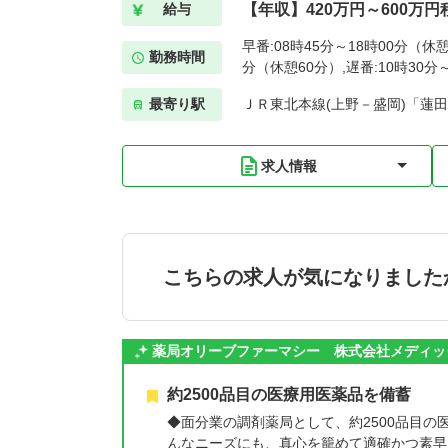
【年収】420万円～600万円
給与
早番:08時45分～18時00分（休憩
勤務時間
分（休憩60分）,遅番:10時30分
最寄り駅
ＪＲ東北本線(上野－盛岡)「蓮田
求人情報
こちらの求人が気になりました
薬局オリーブファーマシー 株式会社メディッ
約2500品目の医療用医薬品を備蓄
◆面分業の調剤薬局として、約2500品目
んなニーズにも、真心を籠めて適確かつ素早