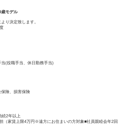
30歳モデル
により決定致します。
程度
当(役職手当、休日勤務手当)
金保険、損害保険
勤続2年以上
担（家賃上限4万円※遠方にお住まいの方対象■社員親睦会年2回