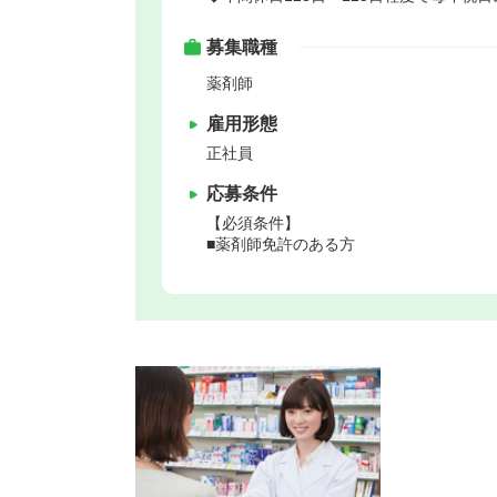
募集職種
薬剤師
雇用形態
正社員
応募条件
【必須条件】
■薬剤師免許のある方