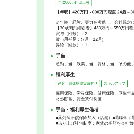
年収600万円以上可
【年収】420万円～600万円程度 24歳～
※年齢、経験、実力を考慮し、会社規定
【30歳調剤経験者】480万円～550万円
賞与（回数）：2
賞与用補足：(7月・12月)
昇給（回数）：1
手当
通勤手当 残業手当 資格手当 その他手
福利厚生
産休・育休取得実績有り
スキルアップ
雇用保険、労災保険、健康保険、厚生年
財形貯蓄、資金貸付制度
手当・福利厚生備考
■薬剤師賠償保険加入（店舗）■退職金：
■借り上げ社宅制度：家賃の半額を会社負