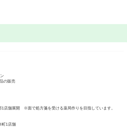
ョン
品の販売
郡1店舗展開 ※面で処方箋を受ける薬局作りを目指しています。
奈町1店舗