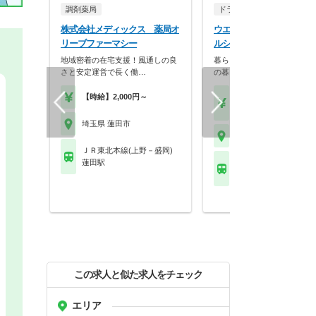
調剤薬局
ドラッグストア（調剤併設
株式会社メディックス 薬局オ
ウエルシア薬局株式会社 
リーブファーマシー
ルシア蓮田黒浜店
地域密着の在宅支援！風通しの良
暮らしを支える仕事だから、
さと安定運営で長く働…
の暮らしも大切に。業…
【時給】2,000円～
【月収】33.5万円
【年収】515万円～65
埼玉県 蓮田市
埼玉県 蓮田市
ＪＲ東北本線(上野－盛岡)
蓮田駅
ＪＲ東北本線(上野－盛
蓮田駅
この求人と似た求人をチェック
エリア