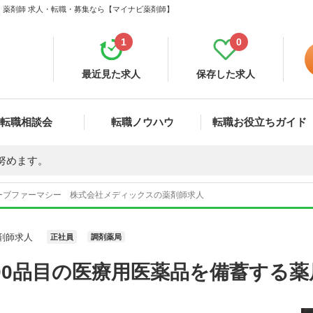
 薬剤師 求人・転職・募集なら【マイナビ薬剤師】
1
0
最近見た求人
保存した求人
転職相談会
転職ノウハウ
転職お役立ちガイド
努めます。
ーブファーマシー 株式会社メディックスの薬剤師求人
剤師求人
正社員
調剤薬局
00品目の医療用医薬品を備蓄する