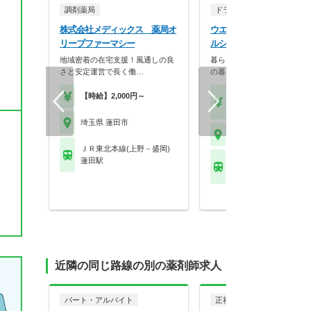
調剤薬局
ドラッグストア（調剤併設
株式会社メディックス 薬局オ
ウエルシア薬局株式会社 
リーブファーマシー
ルシア蓮田黒浜店
地域密着の在宅支援！風通しの良
暮らしを支える仕事だから、
さと安定運営で長く働…
の暮らしも大切に。業…
【時給】2,000円～
【月収】33.5万円
【年収】515万円～65
埼玉県 蓮田市
埼玉県 蓮田市
ＪＲ東北本線(上野－盛岡)
蓮田駅
ＪＲ東北本線(上野－盛
蓮田駅
近隣の同じ路線の別の薬剤師求人
パート・アルバイト
正社員