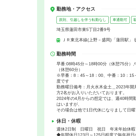
勤務地・アクセス
原則、引越しを伴う転勤なし
車通勤可
埼玉県蓮田市東5丁目2番9号
ＪＲ東北本線(上野－盛岡)「蓮田駅」 
勤務時間
早番:08時45分～18時00分（休憩75分）,
（休憩60分）
※早番：8：45～18：00、中番：10：15
度です
勤務曜日備考：月火水木金土＿2023年
方2名がお入りいただいております。
2024年の4月からの想定では、週40時
はいますが、
その場合は他で1日代休になりまして日曜
休日・休暇
週休2日制 日曜日 祝日 年末年始休
◆年間休日123日～125日程度で毎年祝