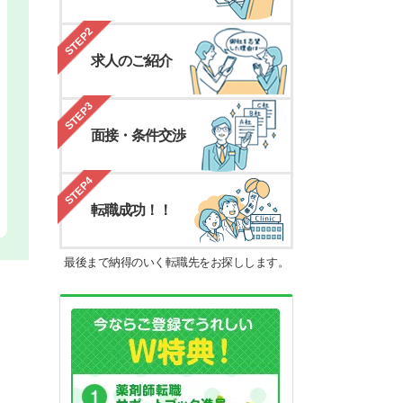
STEP2
求人のご紹介
STEP3
面接・条件交渉
STEP4
転職成功！！
最後まで納得のいく転職先をお探しします。