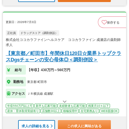
更新日：2026年7月3日
保存する
正社員
ドラッグストア（調剤併設）
株式会社ココカラファインヘルスケア ココカラファイン 成瀬店の薬剤師
求人
【東京都／町田市】年間休日120日☆業界トップクラ
スDgsチェーンの安心母体◎＜調剤併設＞
給与
【年収】430万円～560万円
勤務地
東京都 町田市
アクセス
ＪＲ横浜線 成瀬駅
年収550万円以上可
新卒も応募可能
未経験者も応募可能
残業月10ｈ以下
産休・育休取得実績有り
店舗数30以上
積極採用中
在宅業務あり
WEB面接OK
求人の詳細を見る
この求人に興味がある