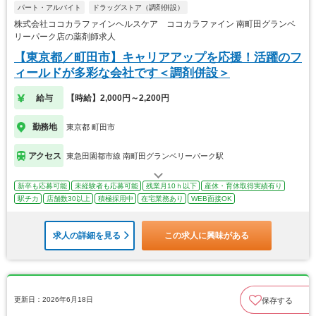
パート・アルバイト
ドラッグストア（調剤併設）
株式会社ココカラファインヘルスケア ココカラファイン 南町田グランベ
リーパーク店の薬剤師求人
【東京都／町田市】キャリアアップを応援！活躍のフ
ィールドが多彩な会社です＜調剤併設＞
給与
【時給】2,000円～2,200円
勤務地
東京都 町田市
アクセス
東急田園都市線 南町田グランベリーパーク駅
新卒も応募可能
未経験者も応募可能
残業月10ｈ以下
産休・育休取得実績有り
駅チカ
店舗数30以上
積極採用中
在宅業務あり
WEB面接OK
求人の詳細を見る
この求人に興味がある
更新日：2026年6月18日
保存する