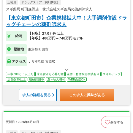
正社員
ドラッグストア（調剤併設）
スギ薬局 町田森野店 株式会社スギ薬局の薬剤師求人
【東京都町田市】企業規模拡大中！大手調剤併設ドラ
ッグチェーンの薬剤師求人
【月収】27.0万円以上
給与
【年収】400万円～740万円モデル
勤務地
東京都 町田市
アクセス
ＪＲ横浜線 古淵駅
年収700万円以上可
未経験者も応募可能
産休・育休取得実績有り
スキルアップ
店舗数30以上
積極採用中
夏～秋入職可
WEB面接OK
求人の詳細を見る
この求人に興味がある
更新日：2026年6月18日
保存する