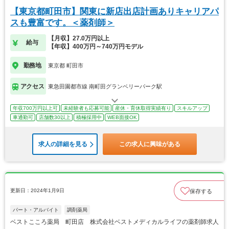
【東京都町田市】関東に新店出店計画ありキャリアパ
スも豊富です。＜薬剤師＞
【月収】27.0万円以上
給与
【年収】400万円～740万円モデル
勤務地
東京都 町田市
アクセス
東急田園都市線 南町田グランベリーパーク駅
年収700万円以上可
未経験者も応募可能
産休・育休取得実績有り
スキルアップ
車通勤可
店舗数30以上
積極採用中
WEB面接OK
求人の詳細を見る
この求人に興味がある
更新日：2024年1月9日
保存する
パート・アルバイト
調剤薬局
ベストこころ薬局 町田店 株式会社ベストメディカルライフの薬剤師求人