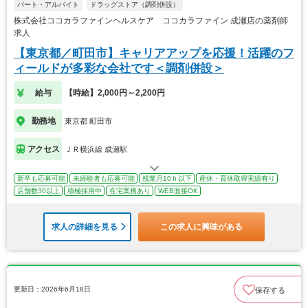
パート・アルバイト
ドラッグストア（調剤併設）
株式会社ココカラファインヘルスケア ココカラファイン 成瀬店の薬剤師
求人
【東京都／町田市】キャリアアップを応援！活躍のフ
ィールドが多彩な会社です＜調剤併設＞
給与
【時給】2,000円～2,200円
勤務地
東京都 町田市
アクセス
ＪＲ横浜線 成瀬駅
新卒も応募可能
未経験者も応募可能
残業月10ｈ以下
産休・育休取得実績有り
店舗数30以上
積極採用中
在宅業務あり
WEB面接OK
求人の詳細を見る
この求人に興味がある
更新日：2026年6月18日
保存する