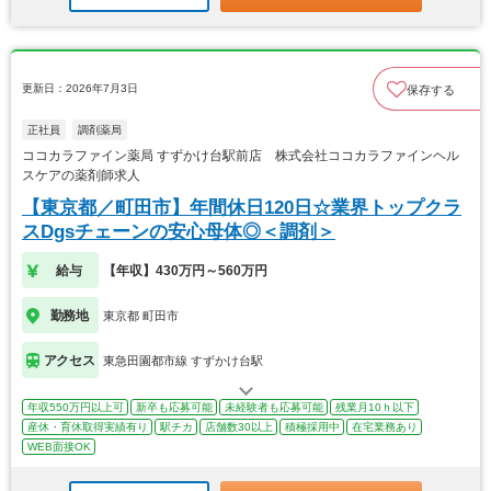
更新日：2026年7月3日
保存する
正社員
調剤薬局
ココカラファイン薬局 すずかけ台駅前店 株式会社ココカラファインヘル
スケアの薬剤師求人
【東京都／町田市】年間休日120日☆業界トップクラ
スDgsチェーンの安心母体◎＜調剤＞
給与
【年収】430万円～560万円
勤務地
東京都 町田市
アクセス
東急田園都市線 すずかけ台駅
年収550万円以上可
新卒も応募可能
未経験者も応募可能
残業月10ｈ以下
産休・育休取得実績有り
駅チカ
店舗数30以上
積極採用中
在宅業務あり
WEB面接OK