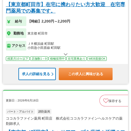
【東京都町田市】在宅に携わりたい方大歓迎 在宅専
門薬局での募集です。
給与
【時給】2,200円～2,200円
勤務地
東京都 町田市
ＪＲ横浜線 町田駅
アクセス
小田急小田原線 町田駅
残業月10ｈ以下
店舗数1～9
積極採用中
在宅業務あり
WEB面接OK
求人の詳細を見る
この求人に興味がある
更新日：2026年6月18日
保存する
パート・アルバイト
調剤薬局
ココカラファイン薬局 町田店 株式会社ココカラファインヘルスケアの薬
剤師求人