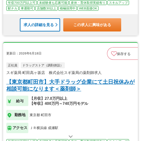
年収700万円以上可
未経験者も応募可能
産休・育休取得実績有り
スキルアップ
駅チカ
車通勤可
店舗数30以上
積極採用中
WEB面接OK
求人の詳細を見る
この求人に興味がある
更新日：2026年6月18日
保存する
正社員
ドラッグストア（調剤併設）
スギ薬局 町田高ヶ坂店 株式会社スギ薬局の薬剤師求人
【東京都町田市】大手ドラッグ企業にて土日祝休みが
相談可能になります＜薬剤師＞
【月収】27.0万円以上
給与
【年収】400万円～740万円モデル
勤務地
東京都 町田市
アクセス
ＪＲ横浜線 成瀬駅