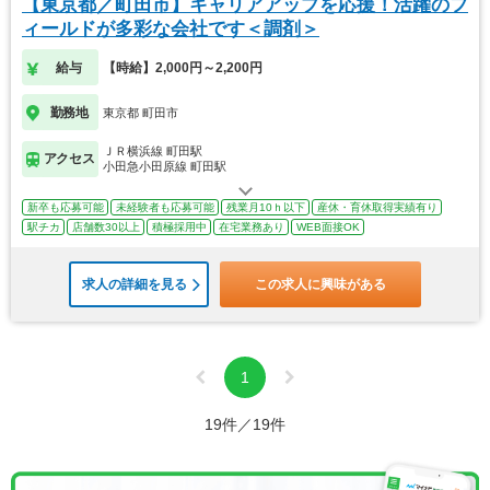
【東京都／町田市】キャリアアップを応援！活躍のフ
ィールドが多彩な会社です＜調剤＞
給与
【時給】2,000円～2,200円
勤務地
東京都 町田市
ＪＲ横浜線 町田駅
アクセス
小田急小田原線 町田駅
新卒も応募可能
未経験者も応募可能
残業月10ｈ以下
産休・育休取得実績有り
駅チカ
店舗数30以上
積極採用中
在宅業務あり
WEB面接OK
求人の詳細を見る
この求人に興味がある
1
19件／19件