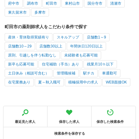
府中市
調布市
町田市
東村山市
国分寺市
清瀬市
東久留米市
多摩市
町田市の薬剤師求人をこだわり条件で探す
産休・育休取得実績有り
スキルアップ
店舗数1～9
店舗数10～29
店舗数30以上
年間休日120日以上
原則、引越しを伴う転勤なし
未経験者も応募可能
新卒も応募可能
住宅補助（手当）あり
残業月10ｈ以下
土日休み（相談可含む）
管理職候補
駅チカ
車通勤可
在宅業務あり
夏～秋入職可
積極採用中の求人
WEB面接OK
最近見た求人
保存した求人
保存した検索条件
検索条件を保存する