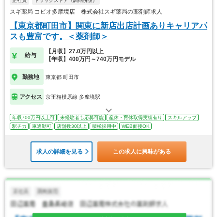
正社員
ドラッグストア（調剤併設）
スギ薬局 コピオ多摩境店 株式会社スギ薬局の薬剤師求人
【東京都町田市】関東に新店出店計画ありキャリアパ
スも豊富です。＜薬剤師＞
【月収】27.0万円以上
給与
【年収】400万円～740万円モデル
勤務地
東京都 町田市
アクセス
京王相模原線 多摩境駅
年収700万円以上可
未経験者も応募可能
産休・育休取得実績有り
スキルアップ
駅チカ
車通勤可
店舗数30以上
積極採用中
WEB面接OK
求人の詳細を見る
この求人に興味がある