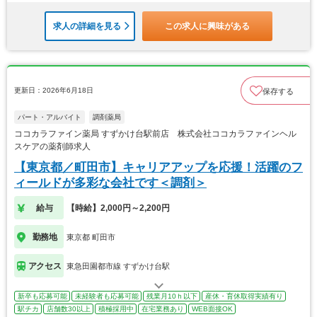
求人の詳細を見る
この求人に興味がある
更新日：2026年6月18日
保存する
パート・アルバイト
調剤薬局
ココカラファイン薬局 すずかけ台駅前店 株式会社ココカラファインヘル
スケアの薬剤師求人
【東京都／町田市】キャリアアップを応援！活躍のフ
ィールドが多彩な会社です＜調剤＞
給与
【時給】2,000円～2,200円
勤務地
東京都 町田市
アクセス
東急田園都市線 すずかけ台駅
新卒も応募可能
未経験者も応募可能
残業月10ｈ以下
産休・育休取得実績有り
駅チカ
店舗数30以上
積極採用中
在宅業務あり
WEB面接OK