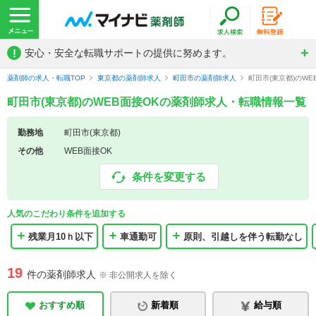
!
安心・安全な転職サポートの提供に努めます。
薬剤師の求人・転職TOP
東京都の薬剤師求人
町田市の薬剤師求人
町田市(東京都)のW
町田市(東京都)のWEB面接OKの薬剤師求人・転職情報一覧
勤務地
町田市(東京都)
その他
WEB面接OK
条件を変更する
人気のこだわり条件を追加する
残業月10ｈ以下
車通勤可
原則、引越しを伴う転勤なし
19
件の薬剤師求人
※ 非公開求人を除く
おすすめ順
新着順
給与順