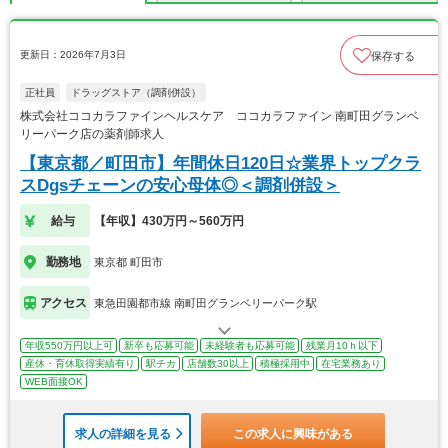
更新日：2026年7月3日
保存する
正社員
ドラッグストア（調剤併設）
株式会社ココカラファインヘルスケア ココカラファイン 南町田グランベ
リーパーク店の薬剤師求人
【東京都／町田市】年間休日120日☆業界トップクラ
スDgsチェーンの安心母体◎＜調剤併設＞
給与
【年収】430万円～560万円
勤務地
東京都 町田市
アクセス
東急田園都市線 南町田グランベリーパーク駅
年収550万円以上可
新卒も応募可能
未経験者も応募可能
残業月10ｈ以下
産休・育休取得実績有り
駅チカ
店舗数30以上
積極採用中
在宅業務あり
WEB面接OK
求人の詳細を見る
この求人に興味がある