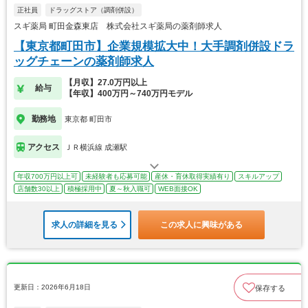
正社員
ドラッグストア（調剤併設）
スギ薬局 町田金森東店 株式会社スギ薬局の薬剤師求人
【東京都町田市】企業規模拡大中！大手調剤併設ドラ
ッグチェーンの薬剤師求人
【月収】27.0万円以上
給与
【年収】400万円～740万円モデル
勤務地
東京都 町田市
アクセス
ＪＲ横浜線 成瀬駅
年収700万円以上可
未経験者も応募可能
産休・育休取得実績有り
スキルアップ
店舗数30以上
積極採用中
夏～秋入職可
WEB面接OK
求人の詳細を見る
この求人に興味がある
更新日：2026年6月18日
保存する