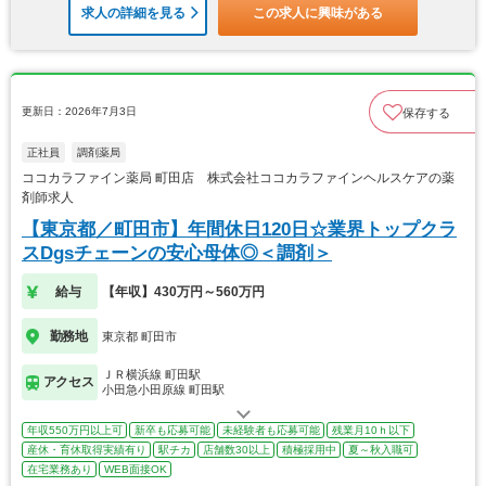
求人の詳細を見る
この求人に興味がある
更新日：2026年7月3日
保存する
正社員
調剤薬局
ココカラファイン薬局 町田店 株式会社ココカラファインヘルスケアの薬
剤師求人
【東京都／町田市】年間休日120日☆業界トップクラ
スDgsチェーンの安心母体◎＜調剤＞
給与
【年収】430万円～560万円
勤務地
東京都 町田市
ＪＲ横浜線 町田駅
アクセス
小田急小田原線 町田駅
年収550万円以上可
新卒も応募可能
未経験者も応募可能
残業月10ｈ以下
産休・育休取得実績有り
駅チカ
店舗数30以上
積極採用中
夏～秋入職可
在宅業務あり
WEB面接OK