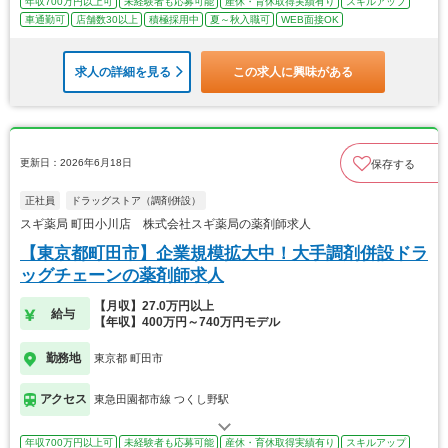
年収700万円以上可
未経験者も応募可能
産休・育休取得実績有り
スキルアップ
車通勤可
店舗数30以上
積極採用中
夏～秋入職可
WEB面接OK
求人の詳細を見る
この求人に興味がある
更新日：2026年6月18日
保存する
正社員
ドラッグストア（調剤併設）
スギ薬局 町田小川店 株式会社スギ薬局の薬剤師求人
【東京都町田市】企業規模拡大中！大手調剤併設ドラ
ッグチェーンの薬剤師求人
【月収】27.0万円以上
給与
【年収】400万円～740万円モデル
勤務地
東京都 町田市
アクセス
東急田園都市線 つくし野駅
年収700万円以上可
未経験者も応募可能
産休・育休取得実績有り
スキルアップ