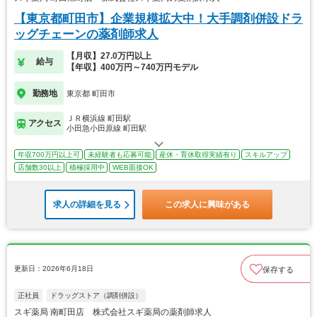
【東京都町田市】企業規模拡大中！大手調剤併設ドラ
ッグチェーンの薬剤師求人
【月収】27.0万円以上
給与
【年収】400万円～740万円モデル
勤務地
東京都 町田市
ＪＲ横浜線 町田駅
アクセス
小田急小田原線 町田駅
年収700万円以上可
未経験者も応募可能
産休・育休取得実績有り
スキルアップ
店舗数30以上
積極採用中
WEB面接OK
求人の詳細を見る
この求人に興味がある
更新日：2026年6月18日
保存する
正社員
ドラッグストア（調剤併設）
スギ薬局 南町田店 株式会社スギ薬局の薬剤師求人