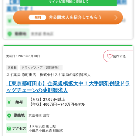
更新日：2026年6月18日
保存する
正社員
ドラッグストア（調剤併設）
スギ薬局 原町田店 株式会社スギ薬局の薬剤師求人
【東京都町田市】企業規模拡大中！大手調剤併設ドラ
ッグチェーンの薬剤師求人
【月収】27.0万円以上
給与
【年収】400万円～740万円モデル
勤務地
東京都 町田市
ＪＲ横浜線 町田駅
アクセス
小田急小田原線 町田駅