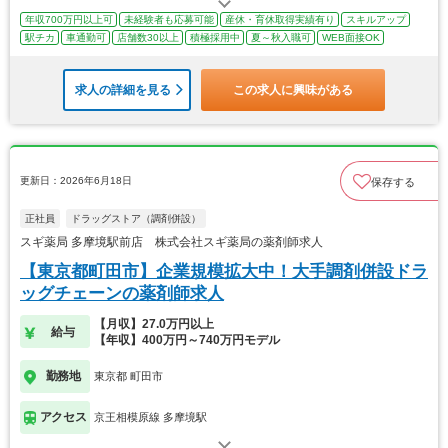
年収700万円以上可
未経験者も応募可能
産休・育休取得実績有り
スキルアップ
駅チカ
車通勤可
店舗数30以上
積極採用中
夏～秋入職可
WEB面接OK
求人の詳細を見る
この求人に興味がある
更新日：2026年6月18日
保存する
正社員
ドラッグストア（調剤併設）
スギ薬局 多摩境駅前店 株式会社スギ薬局の薬剤師求人
【東京都町田市】企業規模拡大中！大手調剤併設ドラ
ッグチェーンの薬剤師求人
【月収】27.0万円以上
給与
【年収】400万円～740万円モデル
勤務地
東京都 町田市
アクセス
京王相模原線 多摩境駅