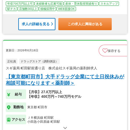
年収700万円以上可
未経験者も応募可能
産休・育休取得実績有り
スキルアップ
駅チカ
店舗数30以上
積極採用中
WEB面接OK
求人の詳細を見る
この求人に興味がある
更新日：2026年6月18日
保存する
正社員
ドラッグストア（調剤併設）
スギ薬局 町田駅前通り店 株式会社スギ薬局の薬剤師求人
【東京都町田市】大手ドラッグ企業にて土日祝休みが
相談可能になります＜薬剤師＞
【月収】27.0万円以上
給与
【年収】400万円～740万円モデル
勤務地
東京都 町田市
ＪＲ横浜線 町田駅
アクセス
小田急小田原線 町田駅