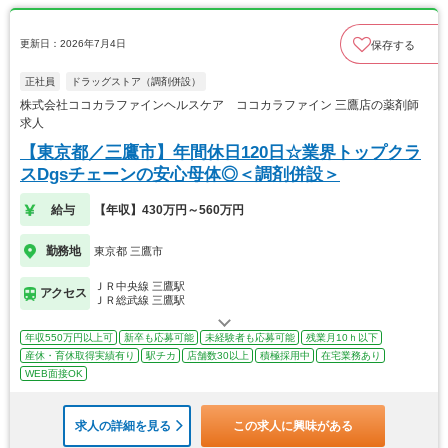
更新日：2026年7月4日
保存する
正社員
ドラッグストア（調剤併設）
株式会社ココカラファインヘルスケア ココカラファイン 三鷹店の薬剤師
求人
【東京都／三鷹市】年間休日120日☆業界トップクラ
スDgsチェーンの安心母体◎＜調剤併設＞
給与
【年収】430万円～560万円
勤務地
東京都 三鷹市
ＪＲ中央線 三鷹駅
アクセス
ＪＲ総武線 三鷹駅
年収550万円以上可
新卒も応募可能
未経験者も応募可能
残業月10ｈ以下
産休・育休取得実績有り
駅チカ
店舗数30以上
積極採用中
在宅業務あり
WEB面接OK
求人の詳細を見る
この求人に興味がある