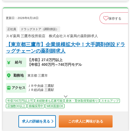
更新日：2026年6月18日
保存する
正社員
ドラッグストア（調剤併設）
スギ薬局 三鷹市役所前店 株式会社スギ薬局の薬剤師求人
【東京都三鷹市】企業規模拡大中！大手調剤併設ドラ
ッグチェーンの薬剤師求人
【月収】27.0万円以上
給与
【年収】400万円～740万円モデル
勤務地
東京都 三鷹市
ＪＲ中央線 三鷹駅
アクセス
ＪＲ総武線 三鷹駅
年収700万円以上可
未経験者も応募可能
産休・育休取得実績有り
スキルアップ
店舗数30以上
積極採用中
WEB面接OK
求人の詳細を見る
この求人に興味がある