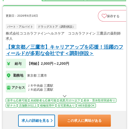
更新日：2026年6月18日
保存する
パート・アルバイト
ドラッグストア（調剤併設）
株式会社ココカラファインヘルスケア ココカラファイン 三鷹店の薬剤師
求人
【東京都／三鷹市】キャリアアップを応援！活躍のフ
ィールドが多彩な会社です＜調剤併設＞
給与
【時給】2,000円～2,200円
勤務地
東京都 三鷹市
ＪＲ中央線 三鷹駅
アクセス
ＪＲ総武線 三鷹駅
新卒も応募可能
未経験者も応募可能
残業月10ｈ以下
産休・育休取得実績有り
駅チカ
店舗数30以上
積極採用中
在宅業務あり
WEB面接OK
求人の詳細を見る
この求人に興味がある