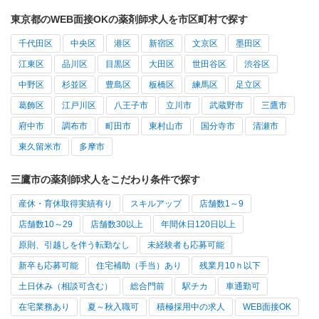
東京都のWEB面接OKの薬剤師求人を市区町村で探す
千代田区
中央区
港区
新宿区
文京区
墨田区
江東区
品川区
目黒区
大田区
世田谷区
渋谷区
中野区
杉並区
豊島区
板橋区
練馬区
足立区
葛飾区
江戸川区
八王子市
立川市
武蔵野市
三鷹市
府中市
調布市
町田市
東村山市
国分寺市
清瀬市
東久留米市
多摩市
三鷹市の薬剤師求人をこだわり条件で探す
産休・育休取得実績有り
スキルアップ
店舗数1～9
店舗数10～29
店舗数30以上
年間休日120日以上
原則、引越しを伴う転勤なし
未経験者も応募可能
新卒も応募可能
住宅補助（手当）あり
残業月10ｈ以下
土日休み（相談可含む）
総合門前
駅チカ
車通勤可
在宅業務あり
夏～秋入職可
積極採用中の求人
WEB面接OK