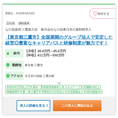
更新日：2026年6月18日
保存する
正社員
調剤薬局
なの花薬局 三鷹新川店 株式会社なの花東日本の薬剤師求人
【東京都三鷹市】全国展開のグループ法人で安定した
経営◎豊富なキャリアパスと研修制度が魅力です！
【月収】28.4万円～45.0万円
給与
【年収】411万円～550万円
勤務地
東京都 三鷹市
アクセス
京王井の頭線 三鷹台駅
年収550万円以上可
産休・育休取得実績有り
スキルアップ
店舗数30以上
積極採用中
夏～秋入職可
年間休日120日以上
在宅業務あり
WEB面接OK
求人の詳細を見る
この求人に興味がある