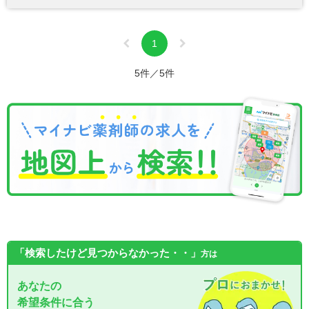
1
5件／5件
「検索したけど見つからなかった・・」
方は
あなたの
希望条件に合う