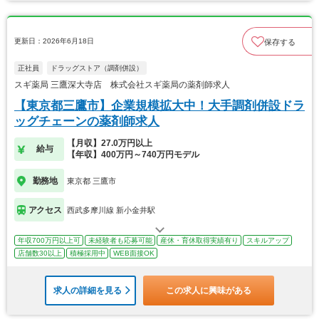
更新日：2026年6月18日
保存する
正社員
ドラッグストア（調剤併設）
スギ薬局 三鷹深大寺店 株式会社スギ薬局の薬剤師求人
【東京都三鷹市】企業規模拡大中！大手調剤併設ドラ
ッグチェーンの薬剤師求人
【月収】27.0万円以上
給与
【年収】400万円～740万円モデル
勤務地
東京都 三鷹市
アクセス
西武多摩川線 新小金井駅
年収700万円以上可
未経験者も応募可能
産休・育休取得実績有り
スキルアップ
店舗数30以上
積極採用中
WEB面接OK
求人の詳細を見る
この求人に興味がある