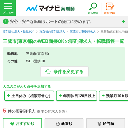
!
安心・安全な転職サポートの提供に努めます。
薬剤師の求人・転職TOP
東京都の薬剤師求人
三鷹市の薬剤師求人
三鷹市(東京都)のW
三鷹市(東京都)のWEB面接OKの薬剤師求人・転職情報一覧
勤務地
三鷹市(東京都)
その他
WEB面接OK
条件を変更する
人気のこだわり条件を追加する
土日休み（相談可含む）
年間休日120日以上
残業月10ｈ
5
件の薬剤師求人
※ 非公開求人を除く
おすすめ順
新着順
給与順