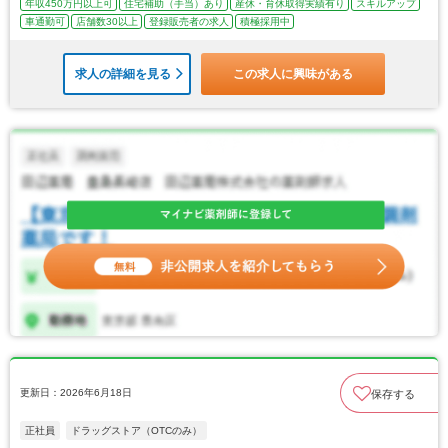
年収450万円以上可
住宅補助（手当）あり
産休・育休取得実績有り
スキルアップ
車通勤可
店舗数30以上
登録販売者の求人
積極採用中
求人の詳細を見る
この求人に興味がある
更新日：2026年6月18日
保存する
正社員
ドラッグストア（OTCのみ）