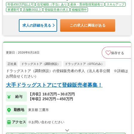
年収450万円以上可
住宅補助（手当）あり
産休・育休取得実績有り
スキルアップ
車通勤可
店舗数30以上
登録販売者の求人
積極採用中
求人の詳細を見る
この求人に興味がある
更新日：2026年6月18日
保存する
正社員
ドラッグストア（調剤併設）
ドラッグストア（OTCのみ）
ドラッグストア（調剤併設）の登録販売者の求人（法人名非公開 ※詳細は
お問合せください）
大手ドラッグストアにて登録販売者募集！
【月収】18.0万円～30.0万円
給与
【年収】250万円～450万円
勤務地
東京都 三鷹市
アクセス
※お問い合わせください