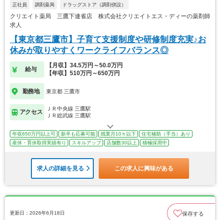
正社員
調剤薬局
ドラッグストア（調剤併設）
クリエイト薬局 三鷹下連雀店 株式会社クリエイトエス・ディーの薬剤師
求人
【東京都三鷹市】子育て支援制度や研修制度充実♪お
休みが取りやすくワークライフバランス◎
【月収】34.5万円～50.0万円
給与
【年収】510万円～650万円
勤務地
東京都 三鷹市
ＪＲ中央線 三鷹駅
アクセス
ＪＲ総武線 三鷹駅
年収650万円以上可
新卒も応募可能
残業月10ｈ以下
住宅補助（手当）あり
産休・育休取得実績有り
スキルアップ
店舗数30以上
積極採用中
求人の詳細を見る
この求人に興味がある
更新日：2026年6月18日
保存する