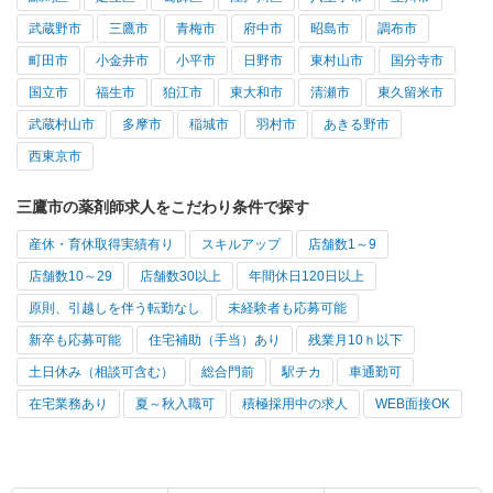
武蔵野市
三鷹市
青梅市
府中市
昭島市
調布市
町田市
小金井市
小平市
日野市
東村山市
国分寺市
国立市
福生市
狛江市
東大和市
清瀬市
東久留米市
武蔵村山市
多摩市
稲城市
羽村市
あきる野市
西東京市
三鷹市の薬剤師求人をこだわり条件で探す
産休・育休取得実績有り
スキルアップ
店舗数1～9
店舗数10～29
店舗数30以上
年間休日120日以上
原則、引越しを伴う転勤なし
未経験者も応募可能
新卒も応募可能
住宅補助（手当）あり
残業月10ｈ以下
土日休み（相談可含む）
総合門前
駅チカ
車通勤可
在宅業務あり
夏～秋入職可
積極採用中の求人
WEB面接OK