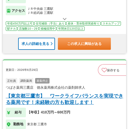
ＪＲ中央線 三鷹駅
アクセス
ＪＲ総武線 三鷹駅
年収450万円以上可
住宅補助（手当）あり
産休・育休取得実績有り
スキルアップ
駅チカ
店舗数10～29
積極採用中
年間休日120日以上
求人の詳細を見る
この求人に興味がある
更新日：2026年6月29日
保存する
正社員
調剤薬局
募集停止
つばさ薬局三鷹店 徳永薬局株式会社の薬剤師求人
【東京都三鷹市】 ワークライフバランスを実現でき
る薬局です！未経験の方も歓迎します！
給与
【年収】410万円～600万円
勤務地
東京都 三鷹市