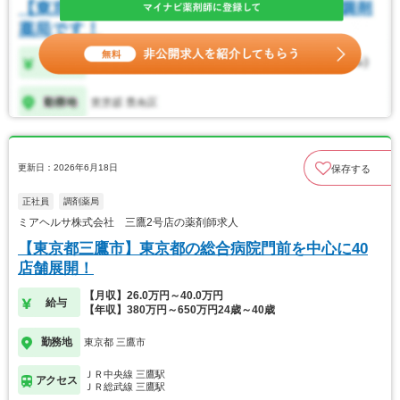
更新日：2026年6月18日
保存する
正社員
調剤薬局
ミアヘルサ株式会社 三鷹2号店の薬剤師求人
【東京都三鷹市】東京都の総合病院門前を中心に40
店舗展開！
【月収】26.0万円～40.0万円
給与
【年収】380万円～650万円24歳～40歳
勤務地
東京都 三鷹市
ＪＲ中央線 三鷹駅
アクセス
ＪＲ総武線 三鷹駅