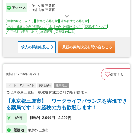
ＪＲ中央線 三鷹駅
アクセス
ＪＲ総武線 三鷹駅
年収600万円以上可
新卒も応募可能
未経験者も応募可能
原則、引越しを伴う転勤なし
土日休み（相談可含む）
残業月10ｈ以下
住宅補助（手当）あり
車通勤可
店舗数30以上
求人の詳細を見る
最新の募集状況を問い合わせる
更新日：2026年6月29日
保存する
パート・アルバイト
調剤薬局
募集停止
つばさ薬局三鷹店 徳永薬局株式会社の薬剤師求人
【東京都三鷹市】 ワークライフバランスを実現でき
る薬局です！未経験の方も歓迎します！
給与
【時給】2,000円～2,200円
勤務地
東京都 三鷹市