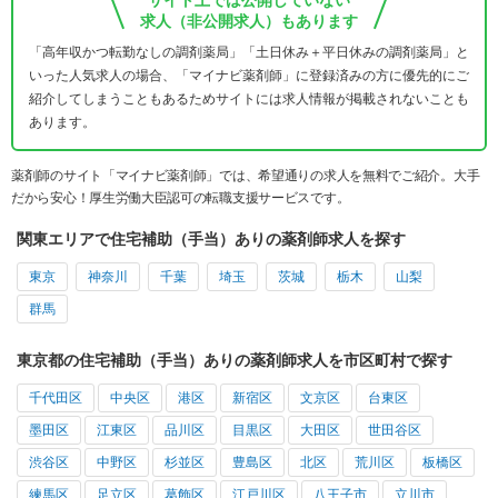
求人（非公開求人）もあります
「高年収かつ転勤なしの調剤薬局」「土日休み＋平日休みの調剤薬局」と
いった人気求人の場合、「マイナビ薬剤師」に登録済みの方に優先的にご
紹介してしまうこともあるためサイトには求人情報が掲載されないことも
あります。
薬剤師のサイト「マイナビ薬剤師」では、希望通りの求人を無料でご紹介。大手
だから安心！厚生労働大臣認可の転職支援サービスです。
関東エリアで住宅補助（手当）ありの薬剤師求人を探す
東京
神奈川
千葉
埼玉
茨城
栃木
山梨
群馬
東京都の住宅補助（手当）ありの薬剤師求人を市区町村で探す
千代田区
中央区
港区
新宿区
文京区
台東区
墨田区
江東区
品川区
目黒区
大田区
世田谷区
渋谷区
中野区
杉並区
豊島区
北区
荒川区
板橋区
練馬区
足立区
葛飾区
江戸川区
八王子市
立川市