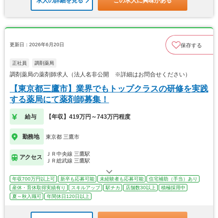
求人の詳細を見る
この求人に興味がある
更新日：2026年6月20日
保存する
正社員
調剤薬局
調剤薬局の薬剤師求人（法人名非公開 ※詳細はお問合せください）
【東京都三鷹市】業界でもトップクラスの研修を実践
する薬局にて薬剤師募集！
給与
【年収】419万円～743万円程度
勤務地
東京都 三鷹市
ＪＲ中央線 三鷹駅
アクセス
ＪＲ総武線 三鷹駅
年収700万円以上可
新卒も応募可能
未経験者も応募可能
住宅補助（手当）あり
産休・育休取得実績有り
スキルアップ
駅チカ
店舗数30以上
積極採用中
夏～秋入職可
年間休日120日以上