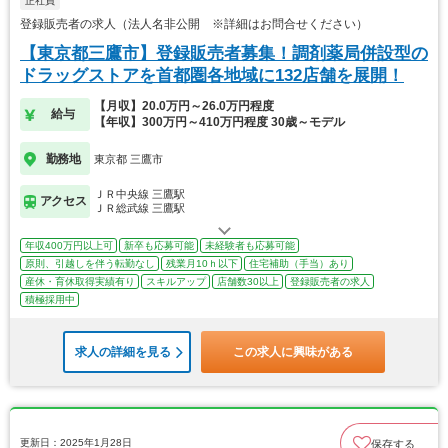
正社員
登録販売者の求人（法人名非公開 ※詳細はお問合せください）
【東京都三鷹市】登録販売者募集！調剤薬局併設型の
ドラッグストアを首都圏各地域に132店舗を展開！
【月収】20.0万円～26.0万円程度
給与
【年収】300万円～410万円程度 30歳～モデル
勤務地
東京都 三鷹市
ＪＲ中央線 三鷹駅
アクセス
ＪＲ総武線 三鷹駅
年収400万円以上可
新卒も応募可能
未経験者も応募可能
原則、引越しを伴う転勤なし
残業月10ｈ以下
住宅補助（手当）あり
産休・育休取得実績有り
スキルアップ
店舗数30以上
登録販売者の求人
積極採用中
求人の詳細を見る
この求人に興味がある
更新日：2025年1月28日
保存する