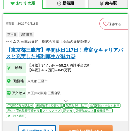
おすすめ順
新着順
給与順
更新日：2026年6月18日
保存する
正社員
調剤薬局
セイムス 三鷹台薬局 株式会社富士薬品の薬剤師求人
【東京都三鷹市】年間休日117日！豊富なキャリアパ
スと充実した福利厚生が魅力◎
【月収】34.4万円～59.2万円諸手当含む
給与
【年収】487万円～849万円
勤務地
東京都 三鷹市
アクセス
京王井の頭線 三鷹台駅
年収800万円以上可
未経験者も応募可能
残業月10ｈ以下
住宅補助（手当）あり
産休・育休取得実績有り
スキルアップ
駅チカ
店舗数30以上
積極採用中
夏～秋入職可