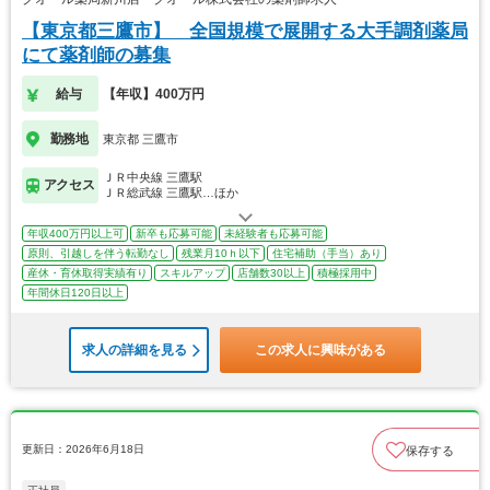
【東京都三鷹市】 全国規模で展開する大手調剤薬局
にて薬剤師の募集
給与
【年収】400万円
勤務地
東京都 三鷹市
ＪＲ中央線 三鷹駅
アクセス
ＪＲ総武線 三鷹駅…ほか
年収400万円以上可
新卒も応募可能
未経験者も応募可能
原則、引越しを伴う転勤なし
残業月10ｈ以下
住宅補助（手当）あり
産休・育休取得実績有り
スキルアップ
店舗数30以上
積極採用中
年間休日120日以上
求人の詳細を見る
この求人に興味がある
更新日：2026年6月18日
保存する