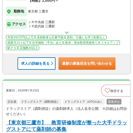
【時給】2,000円～
勤務地
東京都 三鷹市
ＪＲ中央線 三鷹駅
アクセス
ＪＲ総武線 三鷹駅
年収450万円以上可
未経験者も応募可能
原則、引越しを伴う転勤なし
残業月10ｈ以下
住宅補助（手当）あり
産休・育休取得実績有り
スキルアップ
駅チカ
店舗数30以上
求人の詳細を見る
最新の募集状況を問い合わせる
更新日：2026年7月15日
保存する
正社員
ドラッグストア（調剤併設）
ドラッグストア（OTCのみ）
募集停止
ドラッグストア（調剤併設）の薬剤師求人（法人名非公開 ※詳細はお問合
せください）
【東京都三鷹市】 教育研修制度が整った大手ドラッ
グストアにて薬剤師の募集