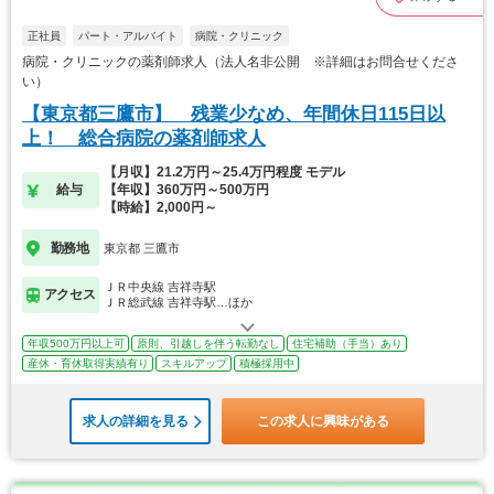
正社員
パート・アルバイト
病院・クリニック
病院・クリニックの薬剤師求人（法人名非公開 ※詳細はお問合せくださ
い）
【東京都三鷹市】 残業少なめ、年間休日115日以
上！ 総合病院の薬剤師求人
【月収】21.2万円～25.4万円程度 モデル
給与
【年収】360万円～500万円
【時給】2,000円～
勤務地
東京都 三鷹市
ＪＲ中央線 吉祥寺駅
アクセス
ＪＲ総武線 吉祥寺駅…ほか
年収500万円以上可
原則、引越しを伴う転勤なし
住宅補助（手当）あり
産休・育休取得実績有り
スキルアップ
積極採用中
求人の詳細を見る
この求人に興味がある