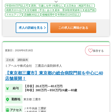
年収650万円以上可
原則、引越しを伴う転勤なし
土日休み（相談可含む）
残業月10ｈ以下
住宅補助（手当）あり
産休・育休取得実績有り
総合門前
スキルアップ
店舗数30以上
積極採用中
年間休日120日以上
求人の詳細を見る
この求人に興味がある
更新日：2026年6月18日
保存する
正社員
調剤薬局
ミアヘルサ株式会社 三鷹店の薬剤師求人
【東京都三鷹市】東京都の総合病院門前を中心に40
店舗展開！
【月収】26.0万円～40.0万円
給与
【年収】380万円～650万円24歳～40歳
勤務地
東京都 三鷹市
ＪＲ中央線 三鷹駅
アクセス
ＪＲ総武線 三鷹駅