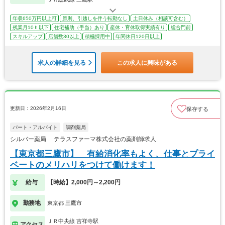
年収650万円以上可
原則、引越しを伴う転勤なし
土日休み（相談可含む）
残業月10ｈ以下
住宅補助（手当）あり
産休・育休取得実績有り
総合門前
スキルアップ
店舗数30以上
積極採用中
年間休日120日以上
求人の詳細を見る
この求人に興味がある
更新日：2026年2月16日
保存する
パート・アルバイト
調剤薬局
シルバー薬局 テラスファーマ株式会社の薬剤師求人
【東京都三鷹市】 有給消化率もよく、仕事とプライ
ベートのメリハリをつけて働けます！
給与
【時給】2,000円～2,200円
勤務地
東京都 三鷹市
ＪＲ中央線 吉祥寺駅
アクセス