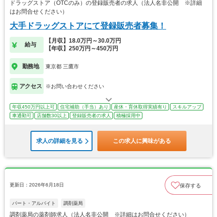
ドラッグストア（OTCのみ）の登録販売者の求人（法人名非公開 ※詳細
はお問合せください）
大手ドラッグストアにて登録販売者募集！
【月収】18.0万円～30.0万円
給与
【年収】250万円～450万円
勤務地
東京都 三鷹市
アクセス
※お問い合わせください
年収450万円以上可
住宅補助（手当）あり
産休・育休取得実績有り
スキルアップ
車通勤可
店舗数30以上
登録販売者の求人
積極採用中
求人の詳細を見る
この求人に興味がある
更新日：2026年6月18日
保存する
パート・アルバイト
調剤薬局
調剤薬局の薬剤師求人（法人名非公開 ※詳細はお問合せください）