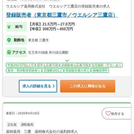
ウエルシア薬局株式会社 ウエルシア三鷹店の登録販売者の求人
登録販売者（東京都三鷹市／ウエルシア三鷹店）
【月収】21.5万円～27.0万円
給与
【年収】308万円～450万円
勤務地
東京都 三鷹市
アクセス
京王井の頭線 井の頭公園駅
年収450万円以上可
新卒も応募可能
未経験者も応募可能
住宅補助（手当）あり
産休・育休取得実績有り
店舗数30以上
登録販売者の求人
積極採用中
求人の詳細を見る
この求人に興味がある
更新日：2026年6月18日
保存する
正社員
調剤薬局
薬樹薬局 三鷹 薬樹株式会社の薬剤師求人