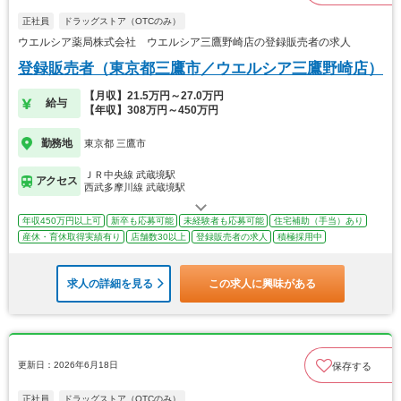
正社員
ドラッグストア（OTCのみ）
ウエルシア薬局株式会社 ウエルシア三鷹野崎店の登録販売者の求人
登録販売者（東京都三鷹市／ウエルシア三鷹野崎店）
【月収】21.5万円～27.0万円
給与
【年収】308万円～450万円
勤務地
東京都 三鷹市
ＪＲ中央線 武蔵境駅
アクセス
西武多摩川線 武蔵境駅
年収450万円以上可
新卒も応募可能
未経験者も応募可能
住宅補助（手当）あり
産休・育休取得実績有り
店舗数30以上
登録販売者の求人
積極採用中
求人の詳細を見る
この求人に興味がある
更新日：2026年6月18日
保存する
正社員
ドラッグストア（OTCのみ）