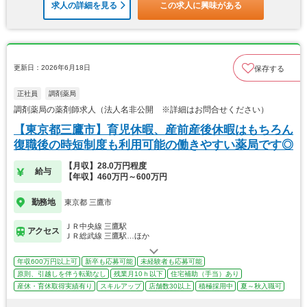
求人の詳細を見る
この求人に興味がある
更新日：2026年6月18日
保存する
正社員
調剤薬局
調剤薬局の薬剤師求人（法人名非公開 ※詳細はお問合せください）
【東京都三鷹市】育児休暇、産前産後休暇はもちろん
復職後の時短制度も利用可能の働きやすい薬局です◎
【月収】28.0万円程度
給与
【年収】460万円～600万円
勤務地
東京都 三鷹市
ＪＲ中央線 三鷹駅
アクセス
ＪＲ総武線 三鷹駅…ほか
年収600万円以上可
新卒も応募可能
未経験者も応募可能
原則、引越しを伴う転勤なし
残業月10ｈ以下
住宅補助（手当）あり
産休・育休取得実績有り
スキルアップ
店舗数30以上
積極採用中
夏～秋入職可