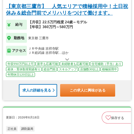
【東京都三鷹市】 人気エリアで積極採用中！土日祝
休み＆総合門前でメリハリをつけて働けます。
【月収】22.5万円程度 24歳～モデル
給与
【年収】360万円～580万円
勤務地
東京都 三鷹市
ＪＲ中央線 吉祥寺駅
アクセス
ＪＲ総武線 吉祥寺駅…ほか
年収550万円以上可
新卒も応募可能
未経験者も応募可能
住宅補助（手当）あり
産休・育休取得実績有り
総合門前
スキルアップ
店舗数30以上
積極採用中
年間休日120日以上
求人の詳細を見る
この求人に興味がある
更新日：2026年6月18日
保存する
正社員
調剤薬局