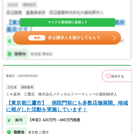
更新日：2025年8月4日
保存する
正社員
調剤薬局
ミキ薬局 三鷹店 株式会社メディカルファーマシィーの薬剤師求人
【東京都三鷹市】 病院門前にも多数店舗展開。地域
に根ざした活動を実施しています！
給与
【年収】420万円～480万円程度
勤務地
東京都 三鷹市