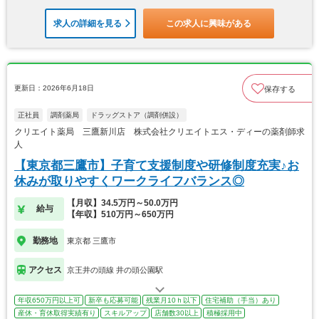
求人の詳細を見る
この求人に興味がある
更新日：2026年6月18日
保存する
正社員
調剤薬局
ドラッグストア（調剤併設）
クリエイト薬局 三鷹新川店 株式会社クリエイトエス・ディーの薬剤師求
人
【東京都三鷹市】子育て支援制度や研修制度充実♪お
休みが取りやすくワークライフバランス◎
【月収】34.5万円～50.0万円
給与
【年収】510万円～650万円
勤務地
東京都 三鷹市
アクセス
京王井の頭線 井の頭公園駅
年収650万円以上可
新卒も応募可能
残業月10ｈ以下
住宅補助（手当）あり
産休・育休取得実績有り
スキルアップ
店舗数30以上
積極採用中