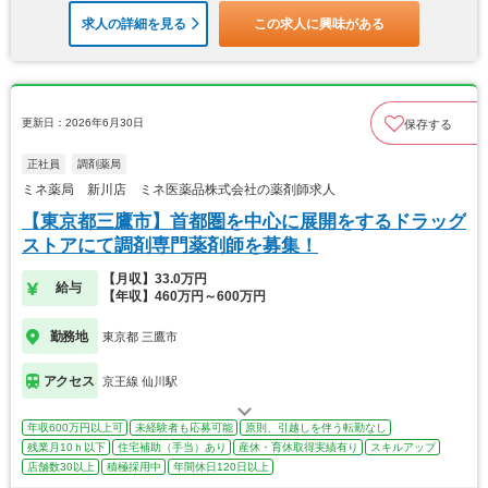
求人の詳細を見る
この求人に興味がある
更新日：2026年6月30日
保存する
正社員
調剤薬局
ミネ薬局 新川店 ミネ医薬品株式会社の薬剤師求人
【東京都三鷹市】首都圏を中心に展開をするドラッグ
ストアにて調剤専門薬剤師を募集！
【月収】33.0万円
給与
【年収】460万円～600万円
勤務地
東京都 三鷹市
アクセス
京王線 仙川駅
年収600万円以上可
未経験者も応募可能
原則、引越しを伴う転勤なし
残業月10ｈ以下
住宅補助（手当）あり
産休・育休取得実績有り
スキルアップ
店舗数30以上
積極採用中
年間休日120日以上