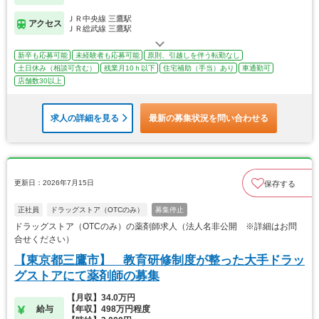
ＪＲ中央線 三鷹駅
アクセス
ＪＲ総武線 三鷹駅
新卒も応募可能
未経験者も応募可能
原則、引越しを伴う転勤なし
土日休み（相談可含む）
残業月10ｈ以下
住宅補助（手当）あり
車通勤可
店舗数30以上
求人の詳細を見る
最新の募集状況を問い合わせる
更新日：2026年7月15日
保存する
正社員
ドラッグストア（OTCのみ）
募集停止
ドラッグストア（OTCのみ）の薬剤師求人（法人名非公開 ※詳細はお問
合せください）
【東京都三鷹市】 教育研修制度が整った大手ドラッ
グストアにて薬剤師の募集
【月収】34.0万円
給与
【年収】498万円程度