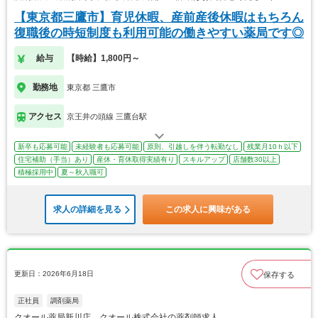
【東京都三鷹市】育児休暇、産前産後休暇はもちろん
復職後の時短制度も利用可能の働きやすい薬局です◎
給与
【時給】1,800円～
勤務地
東京都 三鷹市
アクセス
京王井の頭線 三鷹台駅
新卒も応募可能
未経験者も応募可能
原則、引越しを伴う転勤なし
残業月10ｈ以下
住宅補助（手当）あり
産休・育休取得実績有り
スキルアップ
店舗数30以上
積極採用中
夏～秋入職可
求人の詳細を見る
この求人に興味がある
更新日：2026年6月18日
保存する
正社員
調剤薬局
クオール薬局新川店 クオール株式会社の薬剤師求人