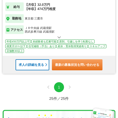
【月収】32.0万円
給与
【年収】474万円程度
勤務地
東京都 三鷹市
ＪＲ中央線 武蔵境駅
アクセス
西武多摩川線 武蔵境駅
年収450万円以上可
未経験者も応募可能
原則、引越しを伴う転勤なし
残業月10ｈ以下
住宅補助（手当）あり
産休・育休取得実績有り
スキルアップ
店舗数30以上
求人の詳細を見る
最新の募集状況を問い合わせる
1
25件／25件